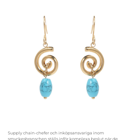
Supply chain-chefer och inköpsansvariga inom
smyckesbranschen ställs inför komplexa beslut när de