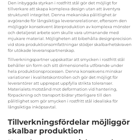
Den inbyggda styrkan i rostfritt stål gör det möjligt for
tillverkare att skapa komplexa design utan att äventyra
strukturell integritet. Denna mekaniska pålitlighet är
avgörande för långsiktiga leveransrelationer, eftersom den
möjliggör konsekvent återproduktion av komplexa mönster
och detaljerat arbete som skulle vara utmanande med
mjukare material. Möjligheten att bibehålla designprecision
vid stora produktionsomfattningar stödjer skalbarhetskraven
för utökade leveranspartnerskap.
Tillverkningspartner uppskattar att smycken i rostfritt stål
behåller sin form och sitt dimensionella utförande under
hela produktionsprocessen. Denna konsekvens minskar
variationer i kvalitetskontrollen och gör det möjligt för
leverantörer att upprepat uppfylla strikta toleranser.
Materialets motstånd mot deformation vid hantering,
förpackning och transport bidrar ytterligare till den
pålitlighet som gör smycken i rostfritt stål idealiska för
långsiktiga inköpsavtal.
Tillverkningsfördelar möjliggör
skalbar produktion