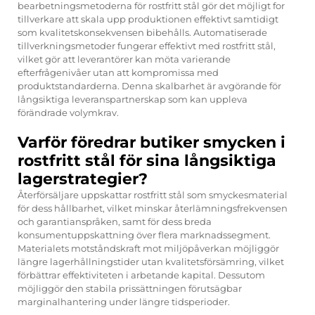
bearbetningsmetoderna för rostfritt stål gör det möjligt for
tillverkare att skala upp produktionen effektivt samtidigt
som kvalitetskonsekvensen bibehålls. Automatiserade
tillverkningsmetoder fungerar effektivt med rostfritt stål,
vilket gör att leverantörer kan möta varierande
efterfrågenivåer utan att kompromissa med
produktstandarderna. Denna skalbarhet är avgörande för
långsiktiga leveranspartnerskap som kan uppleva
förändrade volymkrav.
Varför föredrar butiker smycken i
rostfritt stål för sina långsiktiga
lagerstrategier?
Återförsäljare uppskattar rostfritt stål som smyckesmaterial
för dess hållbarhet, vilket minskar återlämningsfrekvensen
och garantianspråken, samt för dess breda
konsumentuppskattning över flera marknadssegment.
Materialets motståndskraft mot miljöpåverkan möjliggör
längre lagerhållningstider utan kvalitetsförsämring, vilket
förbättrar effektiviteten i arbetande kapital. Dessutom
möjliggör den stabila prissättningen förutsägbar
marginalhantering under längre tidsperioder.