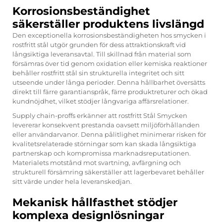
Korrosionsbeständighet
säkerställer produktens livslängd
Den exceptionella korrosionsbeständigheten hos smycken i
rostfritt stål utgör grunden för dess attraktionskraft vid
långsiktiga leveransavtal. Till skillnad från material som
försämras över tid genom oxidation eller kemiska reaktioner
behåller rostfritt stål sin strukturella integritet och sitt
utseende under långa perioder. Denna hållbarhet översätts
direkt till färre garantianspråk, färre produktreturer och ökad
kundnöjdhet, vilket stödjer långvariga affärsrelationer.
Supply chain-proffs erkänner att
rostfritt Stål Smycken
levererar konsekvent prestanda oavsett miljöförhållanden
eller användarvanor. Denna pålitlighet minimerar risken för
kvalitetsrelaterade störningar som kan skada långsiktiga
partnerskap och kompromissa marknadsreputationen.
Materialets motstånd mot svartning, avfärgning och
strukturell försämring säkerställer att lagerbevaret behåller
sitt värde under hela leveranskedjan.
Mekanisk hållfasthet stödjer
komplexa designlösningar