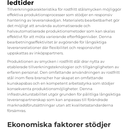
ledtider
Tillverkningskarakteristika för rostfritt stålsmycken möjliggör
effektiva produktionsprocesser som stödjer en responsiv
hantering av leveranskedjan. Materialets bearbetbarhet gör
det möjligt att använda automatiserade och
halvautomatiserade produktionsmetoder som kan skalas
effektivt för att möta varierande efterfrågenivåer. Denna
bearbetningseffektivitet är avgörande för långsiktiga
leveransrelationer där flexibilitet och responsivitet
uppskattas av inköpspartners.
Produktionen av smycken i rostfritt stål drar nytta av
etablerade tillverkningsteknologier och tillgängligheten av
erfaren personal. Den omfattande användningen av rostfritt
stål inom flera branscher har skapat en omfattande
kunskapsbas och en kompetent arbetsstyrka som stödjer
konsekventa produktionsmöjligheter. Denna
infrastrukturstabilitet utgör grunden för pålitliga långsiktiga
leveranspartnerskap som kan anpassas till förändrade
marknadsförutsättningar utan att kvalitetsstandarderna
försämras.
Ekonomiska faktorer stödjer