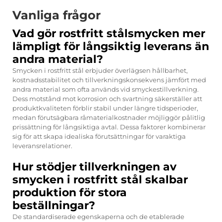
Vanliga frågor
Vad gör rostfritt stålsmycken mer
lämpligt för långsiktig leverans än
andra material?
Smycken i rostfritt stål erbjuder överlägsen hållbarhet,
kostnadsstabilitet och tillverkningskonsekvens jämfört med
andra material som ofta används vid smyckestillverkning.
Dess motstånd mot korrosion och svartning säkerställer att
produktkvaliteten förblir stabil under längre tidsperioder,
medan förutsägbara råmaterialkostnader möjliggör pålitlig
prissättning för långsiktiga avtal. Dessa faktorer kombinerar
sig för att skapa idealiska förutsättningar för varaktiga
leveransrelationer.
Hur stödjer tillverkningen av
smycken i rostfritt stål skalbar
produktion för stora
beställningar?
De standardiserade egenskaperna och de etablerade