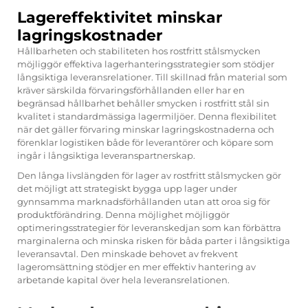
Lagereffektivitet minskar
lagringskostnader
Hållbarheten och stabiliteten hos rostfritt stålsmycken
möjliggör effektiva lagerhanteringsstrategier som stödjer
långsiktiga leveransrelationer. Till skillnad från material som
kräver särskilda förvaringsförhållanden eller har en
begränsad hållbarhet behåller smycken i rostfritt stål sin
kvalitet i standardmässiga lagermiljöer. Denna flexibilitet
när det gäller förvaring minskar lagringskostnaderna och
förenklar logistiken både för leverantörer och köpare som
ingår i långsiktiga leveranspartnerskap.
Den långa livslängden för lager av rostfritt stålsmycken gör
det möjligt att strategiskt bygga upp lager under
gynnsamma marknadsförhållanden utan att oroa sig för
produktförändring. Denna möjlighet möjliggör
optimeringsstrategier för leveranskedjan som kan förbättra
marginalerna och minska risken för båda parter i långsiktiga
leveransavtal. Den minskade behovet av frekvent
lageromsättning stödjer en mer effektiv hantering av
arbetande kapital över hela leveransrelationen.