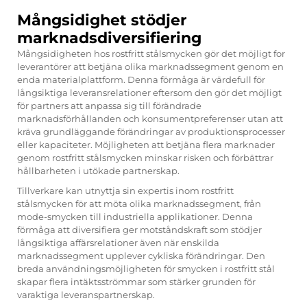
Mångsidighet stödjer
marknadsdiversifiering
Mångsidigheten hos rostfritt stålsmycken gör det möjligt for
leverantörer att betjäna olika marknadssegment genom en
enda materialplattform. Denna förmåga är värdefull för
långsiktiga leveransrelationer eftersom den gör det möjligt
för partners att anpassa sig till förändrade
marknadsförhållanden och konsumentpreferenser utan att
kräva grundläggande förändringar av produktionsprocesser
eller kapaciteter. Möjligheten att betjäna flera marknader
genom rostfritt stålsmycken minskar risken och förbättrar
hållbarheten i utökade partnerskap.
Tillverkare kan utnyttja sin expertis inom rostfritt
stålsmycken för att möta olika marknadssegment, från
mode-smycken till industriella applikationer. Denna
förmåga att diversifiera ger motståndskraft som stödjer
långsiktiga affärsrelationer även när enskilda
marknadssegment upplever cykliska förändringar. Den
breda användningsmöjligheten för smycken i rostfritt stål
skapar flera intäktsströmmar som stärker grunden för
varaktiga leveranspartnerskap.