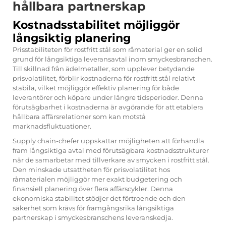
hållbara partnerskap
Kostnadsstabilitet möjliggör
långsiktig planering
Prisstabiliteten för rostfritt stål som råmaterial ger en solid
grund för långsiktiga leveransavtal inom smyckesbranschen.
Till skillnad från ädelmetaller, som upplever betydande
prisvolatilitet, förblir kostnaderna för rostfritt stål relativt
stabila, vilket möjliggör effektiv planering för både
leverantörer och köpare under längre tidsperioder. Denna
förutsägbarhet i kostnaderna är avgörande för att etablera
hållbara affärsrelationer som kan motstå
marknadsfluktuationer.
Supply chain-chefer uppskattar möjligheten att förhandla
fram långsiktiga avtal med förutsägbara kostnadsstrukturer
när de samarbetar med tillverkare av smycken i rostfritt stål.
Den minskade utsattheten för prisvolatilitet hos
råmaterialen möjliggör mer exakt budgetering och
finansiell planering över flera affärscykler. Denna
ekonomiska stabilitet stödjer det förtroende och den
säkerhet som krävs för framgångsrika långsiktiga
partnerskap i smyckesbranschens leveranskedja.