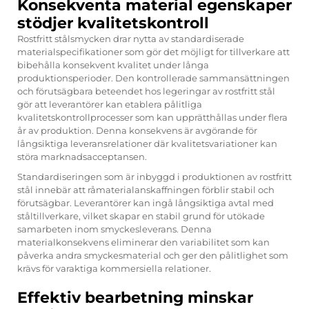
Konsekventa material egenskaper
stödjer kvalitetskontroll
Rostfritt stålsmycken drar nytta av standardiserade
materialspecifikationer som gör det möjligt for tillverkare att
bibehålla konsekvent kvalitet under långa
produktionsperioder. Den kontrollerade sammansättningen
och förutsägbara beteendet hos legeringar av rostfritt stål
gör att leverantörer kan etablera pålitliga
kvalitetskontrollprocesser som kan upprätthållas under flera
år av produktion. Denna konsekvens är avgörande för
långsiktiga leveransrelationer där kvalitetsvariationer kan
störa marknadsacceptansen.
Standardiseringen som är inbyggd i produktionen av rostfritt
stål innebär att råmaterialanskaffningen förblir stabil och
förutsägbar. Leverantörer kan ingå långsiktiga avtal med
ståltillverkare, vilket skapar en stabil grund för utökade
samarbeten inom smyckesleverans. Denna
materialkonsekvens eliminerar den variabilitet som kan
påverka andra smyckesmaterial och ger den pålitlighet som
krävs för varaktiga kommersiella relationer.
Effektiv bearbetning minskar