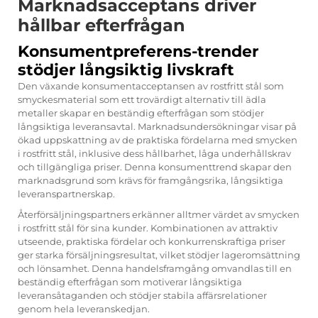
Marknadsacceptans driver
hållbar efterfrågan
Konsumentpreferens-trender
stödjer långsiktig livskraft
Den växande konsumentacceptansen av rostfritt stål som
smyckesmaterial som ett trovärdigt alternativ till ädla
metaller skapar en beständig efterfrågan som stödjer
långsiktiga leveransavtal. Marknadsundersökningar visar på
ökad uppskattning av de praktiska fördelarna med smycken
i rostfritt stål, inklusive dess hållbarhet, låga underhållskrav
och tillgängliga priser. Denna konsumenttrend skapar den
marknadsgrund som krävs för framgångsrika, långsiktiga
leveranspartnerskap.
Återförsäljningspartners erkänner alltmer värdet av smycken
i rostfritt stål för sina kunder. Kombinationen av attraktiv
utseende, praktiska fördelar och konkurrenskraftiga priser
ger starka försäljningsresultat, vilket stödjer lageromsättning
och lönsamhet. Denna handelsframgång omvandlas till en
beständig efterfrågan som motiverar långsiktiga
leveransåtaganden och stödjer stabila affärsrelationer
genom hela leveranskedjan.