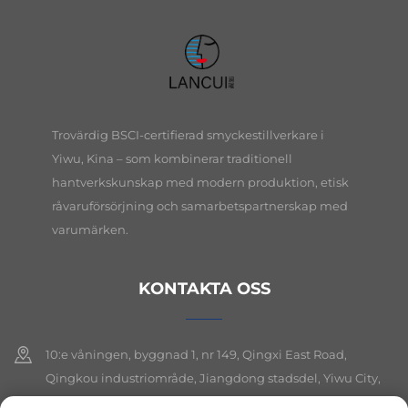
Trovärdig BSCI-certifierad smyckestillverkare i
Yiwu, Kina – som kombinerar traditionell
hantverkskunskap med modern produktion, etisk
råvaruförsörjning och samarbetspartnerskap med
varumärken.
KONTAKTA OSS
10:e våningen, byggnad 1, nr 149, Qingxi East Road,
Qingkou industriområde, Jiangdong stadsdel, Yiwu City,
Zhejiang-provinsen