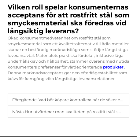
Vilken roll spelar konsumenternas
acceptans för att rostfritt stål som
smyckesmaterial ska föredras vid
långsiktig leverans?
Ökad konsumentmedvetenhet om rostfritt stål som
smyckesmaterial som ett kvalitetsalternativ till ädla metaller
skapar en beständig marknadsfråga som stödjer långsiktiga
leveransavtal. Materialets praktiska fördelar, inklusive låga
underhållskrav och hållbarhet, stämmer överens med nutida
konsumenters preferenser för värdeorienterade
produkter
.
Denna marknadsacceptans ger den efterfrågestabilitet som
krävs för framgångsrika långsiktiga leveransrelationer.
Föregående :
Vad bör köpare kontrollera när de söker en fabrik för flätade armband?
Nästa:
Hur utvärderar man kvaliteten på rostfritt stål-smycken för B2B-köpare?