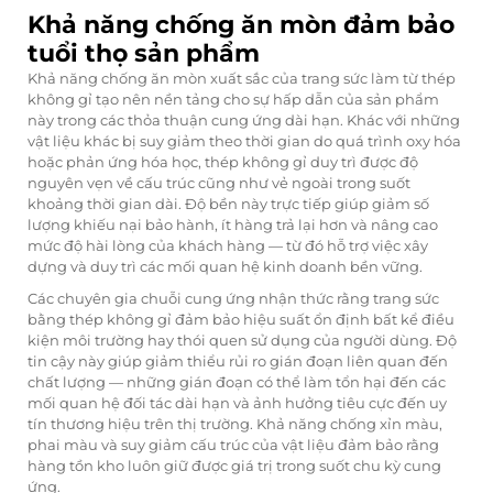
Khả năng chống ăn mòn đảm bảo
tuổi thọ sản phẩm
Khả năng chống ăn mòn xuất sắc của trang sức làm từ thép
không gỉ tạo nên nền tảng cho sự hấp dẫn của sản phẩm
này trong các thỏa thuận cung ứng dài hạn. Khác với những
vật liệu khác bị suy giảm theo thời gian do quá trình oxy hóa
hoặc phản ứng hóa học, thép không gỉ duy trì được độ
nguyên vẹn về cấu trúc cũng như vẻ ngoài trong suốt
khoảng thời gian dài. Độ bền này trực tiếp giúp giảm số
lượng khiếu nại bảo hành, ít hàng trả lại hơn và nâng cao
mức độ hài lòng của khách hàng — từ đó hỗ trợ việc xây
dựng và duy trì các mối quan hệ kinh doanh bền vững.
Các chuyên gia chuỗi cung ứng nhận thức rằng
trang sức
bằng thép không gỉ
đảm bảo hiệu suất ổn định bất kể điều
kiện môi trường hay thói quen sử dụng của người dùng. Độ
tin cậy này giúp giảm thiểu rủi ro gián đoạn liên quan đến
chất lượng — những gián đoạn có thể làm tổn hại đến các
mối quan hệ đối tác dài hạn và ảnh hưởng tiêu cực đến uy
tín thương hiệu trên thị trường. Khả năng chống xỉn màu,
phai màu và suy giảm cấu trúc của vật liệu đảm bảo rằng
hàng tồn kho luôn giữ được giá trị trong suốt chu kỳ cung
ứng.