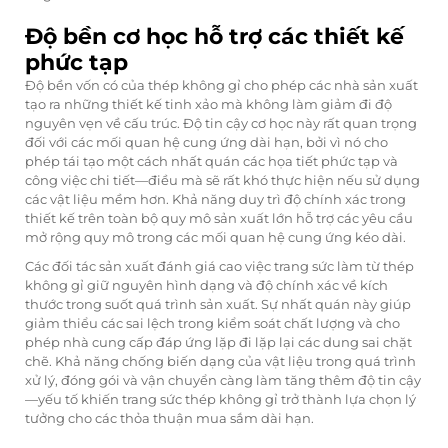
Độ bền cơ học hỗ trợ các thiết kế
phức tạp
Độ bền vốn có của thép không gỉ cho phép các nhà sản xuất
tạo ra những thiết kế tinh xảo mà không làm giảm đi độ
nguyên vẹn về cấu trúc. Độ tin cậy cơ học này rất quan trọng
đối với các mối quan hệ cung ứng dài hạn, bởi vì nó cho
phép tái tạo một cách nhất quán các họa tiết phức tạp và
công việc chi tiết—điều mà sẽ rất khó thực hiện nếu sử dụng
các vật liệu mềm hơn. Khả năng duy trì độ chính xác trong
thiết kế trên toàn bộ quy mô sản xuất lớn hỗ trợ các yêu cầu
mở rộng quy mô trong các mối quan hệ cung ứng kéo dài.
Các đối tác sản xuất đánh giá cao việc trang sức làm từ thép
không gỉ giữ nguyên hình dạng và độ chính xác về kích
thước trong suốt quá trình sản xuất. Sự nhất quán này giúp
giảm thiểu các sai lệch trong kiểm soát chất lượng và cho
phép nhà cung cấp đáp ứng lặp đi lặp lại các dung sai chặt
chẽ. Khả năng chống biến dạng của vật liệu trong quá trình
xử lý, đóng gói và vận chuyển càng làm tăng thêm độ tin cậy
—yếu tố khiến trang sức thép không gỉ trở thành lựa chọn lý
tưởng cho các thỏa thuận mua sắm dài hạn.