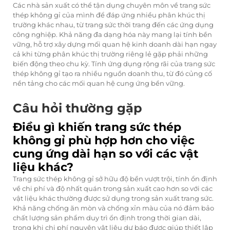
Các nhà sản xuất có thể tận dụng chuyên môn về trang sức
thép không gỉ của mình để đáp ứng nhiều phân khúc thị
trường khác nhau, từ trang sức thời trang đến các ứng dụng
công nghiệp. Khả năng đa dạng hóa này mang lại tính bền
vững, hỗ trợ xây dựng mối quan hệ kinh doanh dài hạn ngay
cả khi từng phân khúc thị trường riêng lẻ gặp phải những
biến động theo chu kỳ. Tính ứng dụng rộng rãi của trang sức
thép không gỉ tạo ra nhiều nguồn doanh thu, từ đó củng cố
nền tảng cho các mối quan hệ cung ứng bền vững.
Câu hỏi thường gặp
Điều gì khiến trang sức thép
không gỉ phù hợp hơn cho việc
cung ứng dài hạn so với các vật
liệu khác?
Trang sức thép không gỉ sở hữu độ bền vượt trội, tính ổn định
về chi phí và độ nhất quán trong sản xuất cao hơn so với các
vật liệu khác thường được sử dụng trong sản xuất trang sức.
Khả năng chống ăn mòn và chống xỉn màu của nó đảm bảo
chất lượng sản phẩm duy trì ổn định trong thời gian dài,
trong khi chi phí nguyên vật liệu dự báo được giúp thiết lập