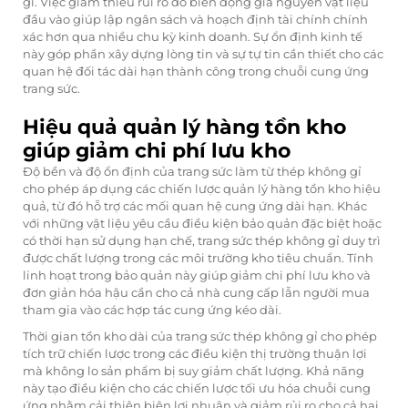
gỉ. Việc giảm thiểu rủi ro do biến động giá nguyên vật liệu
đầu vào giúp lập ngân sách và hoạch định tài chính chính
xác hơn qua nhiều chu kỳ kinh doanh. Sự ổn định kinh tế
này góp phần xây dựng lòng tin và sự tự tin cần thiết cho các
quan hệ đối tác dài hạn thành công trong chuỗi cung ứng
trang sức.
Hiệu quả quản lý hàng tồn kho
giúp giảm chi phí lưu kho
Độ bền và độ ổn định của trang sức làm từ thép không gỉ
cho phép áp dụng các chiến lược quản lý hàng tồn kho hiệu
quả, từ đó hỗ trợ các mối quan hệ cung ứng dài hạn. Khác
với những vật liệu yêu cầu điều kiện bảo quản đặc biệt hoặc
có thời hạn sử dụng hạn chế, trang sức thép không gỉ duy trì
được chất lượng trong các môi trường kho tiêu chuẩn. Tính
linh hoạt trong bảo quản này giúp giảm chi phí lưu kho và
đơn giản hóa hậu cần cho cả nhà cung cấp lẫn người mua
tham gia vào các hợp tác cung ứng kéo dài.
Thời gian tồn kho dài của trang sức thép không gỉ cho phép
tích trữ chiến lược trong các điều kiện thị trường thuận lợi
mà không lo sản phẩm bị suy giảm chất lượng. Khả năng
này tạo điều kiện cho các chiến lược tối ưu hóa chuỗi cung
ứng nhằm cải thiện biên lợi nhuận và giảm rủi ro cho cả hai