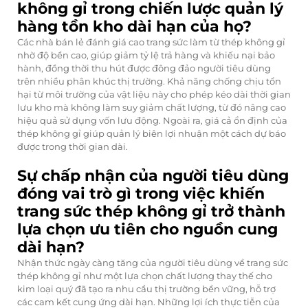
không gỉ trong chiến lược quản lý
hàng tồn kho dài hạn của họ?
Các nhà bán lẻ đánh giá cao trang sức làm từ thép không gỉ
nhờ độ bền cao, giúp giảm tỷ lệ trả hàng và khiếu nại bảo
hành, đồng thời thu hút được đông đảo người tiêu dùng
trên nhiều phân khúc thị trường. Khả năng chống chịu tổn
hại từ môi trường của vật liệu này cho phép kéo dài thời gian
lưu kho mà không làm suy giảm chất lượng, từ đó nâng cao
hiệu quả sử dụng vốn lưu động. Ngoài ra, giá cả ổn định của
thép không gỉ giúp quản lý biên lợi nhuận một cách dự báo
được trong thời gian dài.
Sự chấp nhận của người tiêu dùng
đóng vai trò gì trong việc khiến
trang sức thép không gỉ trở thành
lựa chọn ưu tiên cho nguồn cung
dài hạn?
Nhận thức ngày càng tăng của người tiêu dùng về trang sức
thép không gỉ như một lựa chọn chất lượng thay thế cho
kim loại quý đã tạo ra nhu cầu thị trường bền vững, hỗ trợ
các cam kết cung ứng dài hạn. Những lợi ích thực tiễn của