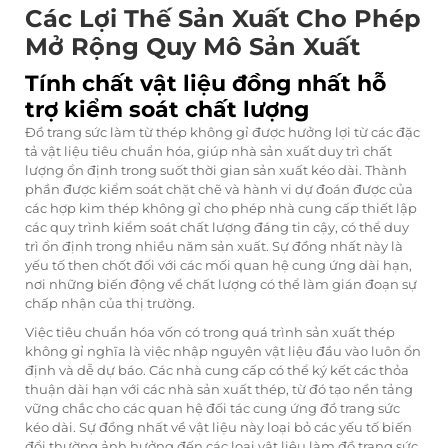
Các Lợi Thế Sản Xuất Cho Phép
Mở Rộng Quy Mô Sản Xuất
Tính chất vật liệu đồng nhất hỗ
trợ kiểm soát chất lượng
Đồ trang sức làm từ thép không gỉ được hưởng lợi từ các đặc
tả vật liệu tiêu chuẩn hóa, giúp nhà sản xuất duy trì chất
lượng ổn định trong suốt thời gian sản xuất kéo dài. Thành
phần được kiểm soát chặt chẽ và hành vi dự đoán được của
các hợp kim thép không gỉ cho phép nhà cung cấp thiết lập
các quy trình kiểm soát chất lượng đáng tin cậy, có thể duy
trì ổn định trong nhiều năm sản xuất. Sự đồng nhất này là
yếu tố then chốt đối với các mối quan hệ cung ứng dài hạn,
nơi những biến động về chất lượng có thể làm gián đoạn sự
chấp nhận của thị trường.
Việc tiêu chuẩn hóa vốn có trong quá trình sản xuất thép
không gỉ nghĩa là việc nhập nguyên vật liệu đầu vào luôn ổn
định và dễ dự báo. Các nhà cung cấp có thể ký kết các thỏa
thuận dài hạn với các nhà sản xuất thép, từ đó tạo nền tảng
vững chắc cho các quan hệ đối tác cung ứng đồ trang sức
kéo dài. Sự đồng nhất về vật liệu này loại bỏ các yếu tố biến
đổi thường ảnh hưởng đến các loại vật liệu làm đồ trang sức