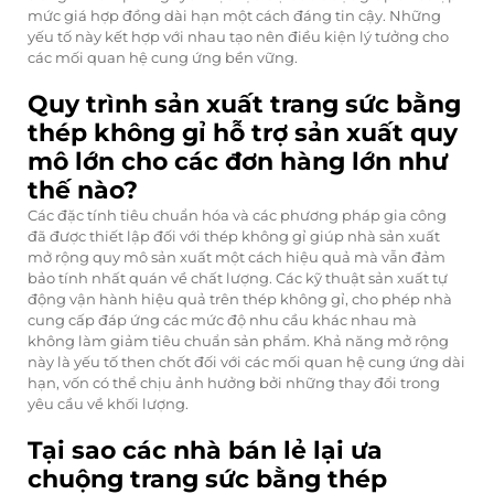
mức giá hợp đồng dài hạn một cách đáng tin cậy. Những
yếu tố này kết hợp với nhau tạo nên điều kiện lý tưởng cho
các mối quan hệ cung ứng bền vững.
Quy trình sản xuất trang sức bằng
thép không gỉ hỗ trợ sản xuất quy
mô lớn cho các đơn hàng lớn như
thế nào?
Các đặc tính tiêu chuẩn hóa và các phương pháp gia công
đã được thiết lập đối với thép không gỉ giúp nhà sản xuất
mở rộng quy mô sản xuất một cách hiệu quả mà vẫn đảm
bảo tính nhất quán về chất lượng. Các kỹ thuật sản xuất tự
động vận hành hiệu quả trên thép không gỉ, cho phép nhà
cung cấp đáp ứng các mức độ nhu cầu khác nhau mà
không làm giảm tiêu chuẩn sản phẩm. Khả năng mở rộng
này là yếu tố then chốt đối với các mối quan hệ cung ứng dài
hạn, vốn có thể chịu ảnh hưởng bởi những thay đổi trong
yêu cầu về khối lượng.
Tại sao các nhà bán lẻ lại ưa
chuộng trang sức bằng thép