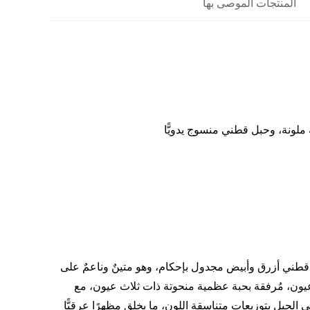
المنتجات الموصى بها
لونة، وحبل قطني منسوج يدويًّا
 بحبل قطني أزرق وأبيض مجدول بإحكام، وهو متينٌ وناعمٌ على
 عيون، مُرفقة بحبة عظمية منحوتة ذات ثلاث عيون، مع
ي الحبل بتوزيعات متناسقة اللون، ما يخلق مظهرًا عرقيًّا