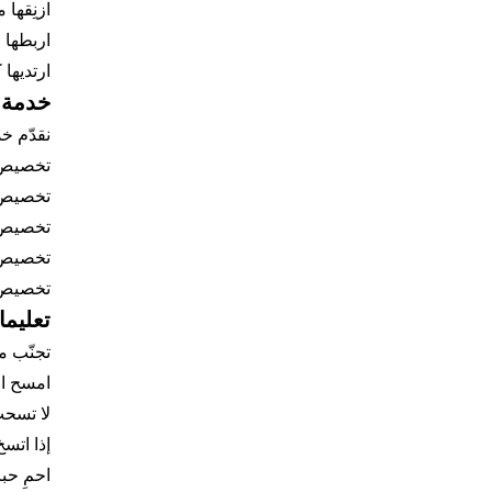
ازنِقها 
اربطها 
ارتديها
خدمة 
نقدّم خ
تخصيص ال
تخصيص ا
تخصيص ا
تخصيص 
تخصيص ا
تعليما
تجنّب م
امسح ال
لا تسحب
إذا اتس
احمِ حب