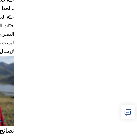
والحظ ال
حبّة ال
حبّات ا
البصري 
ليست هذ
لإرسال 
نصائح