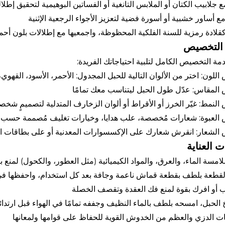
مع جلابيب الكتان أو الملابس التانغية أو الفساتين البوهيمية لتحقيق إط
مع أساور خشبية أو أسورة فضية لتعزيز الأجواء الرجعية الإثنية
 كقلادة رمزية للسنة الفلكية المحظوظة، واجمعيها مع إطلالات بلون أ
التخصيص
دمة التخصيص الكامل لتلبية احتياجاتك الفريدة:
لون: اختر من الألوان التالية للحبل المجدول: الأحمر، الأسود، القهوي، 
لمقاس: عدّل طول الحبل ليتناسب معك تمامًا
لنمط: غيّر الخرز أو الأقراط أو ألوان الزخارف المتدلية لتصميمٍ شخ
العبوة: شعارات مُخصصة، علب هدايا، وخيارات تغليف مُصممة حسب 
لشعار: انقرش شعارك على الإكسسوارات المعدنية أو على بطاقات ال
ت العناية
لامسة الماء، والعرق، والمواد الكيميائية (مثل العطور، والكحول) لمن
قطعة بلطف بقطعة قماش ناعمة وجافة بعد كل استخدام، واحفظها في
 أو افرك بقوة لمنع فك العقدة وتقصف الخصلة
خ الحبل، امسحه بلطف بالماء النظيف وجففه تمامًا في الهواء قبل ارتدائه
ات الدزي والعظم من الخدوش القوية للحفاظ على قوامها ولمعانها