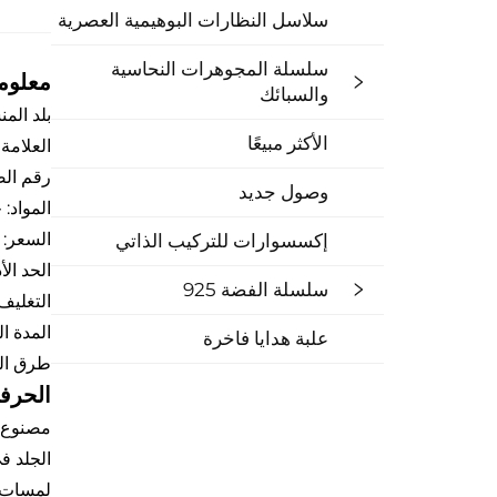
سلاسل النظارات البوهيمية العصرية
سلسلة المجوهرات النحاسية
معلوم
والسبائك
بلد المن
الأكثر مبيعًا
العلامة الت
رقم الصنف
وصول جديد
المواد:
السعر: ٧٫٧ دولار أمريكي
إكسسوارات للتركيب الذاتي
الحد الأدنى 
سلسلة الفضة 925
التغليف: كيس 
المدة الز
علبة هدايا فاخرة
طرق الدفع: AL
الحرفي
مصنوع يد
الجلد ف
لمسات زر