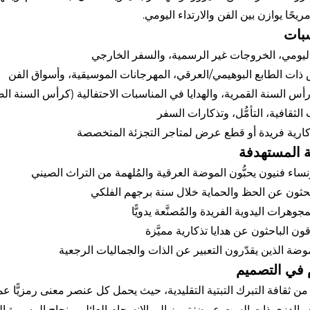
مريحًا يوازن بين الفن والارتداء اليومي.
سبات
ل اليومي، الخروجات غير الرسمية، والسفر الخارجي
 ذات الطابع البوهيمي/العرقي، المهرجانات الموسيقية، وأسواق الفن
أس السنة القمرية، والهدايا في المناسبات الاحتفالية (كرأس السنة الصي
الثقافية، التأمُّل، وتذكارات السفر
ذكارية فريدة أو قطع عرض لمتاجر التجزئة المتخصصة
ة المستهدفة
ساء فنيون يحبُّون الموضة العرقية والمُلهمة من التراث الصيني
بحثون عن الحظ والحماية خلال سنة برجهم الفلكي
مجوهرات اليدوية الفريدة والمُصنَّعة يدويًّا
ون الباحثون عن هدايا تذكارية مميَّزة
موضة الذين يقدّرون التعبير عن الذات والجماليات الرجعية
م في التصميم
ن ثقافة التبرك التبتية التقليدية، حيث يحمل كل عنصر معنى رمزيًّا عميق
ر الدزي ذات الست عيون: ترمز إلى الانسجام العائلي ونجاح المسيرة ا