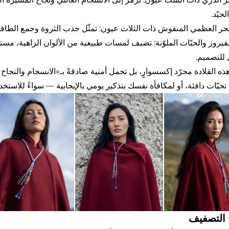
جيّد.
حجر العظمي المنقوش ذات الثلاث عيون: تمثّل جذب الثروة وجمع الطاقا
لفيروز والحبّات الملوّنة: تضيف لمسات طبيعية من الألوان الزاهية، مست
للتصميم.
ه القلادة مجرّد إكسسوارٍ، بل تحمل أمنية صادقةً بـ«الانسجام والنجاح و
تحيّات دافئة، أو لمكافأة نفسك بتذكير يومي بالإيجابية — سواءً للاست
 التصفيف