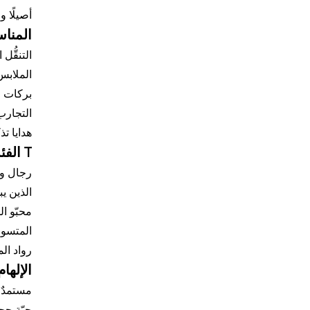
أصيلًا و
المنا
التنقُّ
الملابس
بركات ر
التجارب 
هدايا ت
T
الفئ
رجال ون
الذين ي
محبّو ال
المتسوق
رواد ال
الإلها
مستمدٌ م
حبّة حج