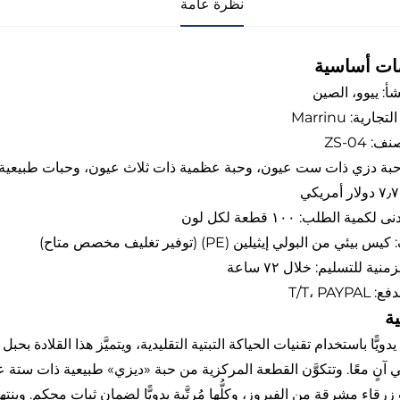
نظرة عامة
ات أساسية
شأ: ييوو، الصين
جارية: Marrinu
: ZS-04
 حبة دزي ذات ست عيون، وحبة عظمية ذات ثلاث عيون، وحبات طبيعية م
لكمية الطلب: ١٠٠ قطعة لكل لون
بيئي من البولي إيثيلين (PE) (توفير تغليف مخصص متاح)
منية للتسليم: خلال ٧٢ ساعة
T/T، PAYP
ة
ويًّا باستخدام تقنيات الحياكة التبتية التقليدية، ويتميَّز هذا القلادة
ي آنٍ معًا. وتتكوَّن القطعة المركزية من حبة «ديزي» طبيعية ذات ستة
قاء مشرقة من الفيروز، وكلُّها مُرتَّبة يدويًّا لضمان ثبات محكم. وينته