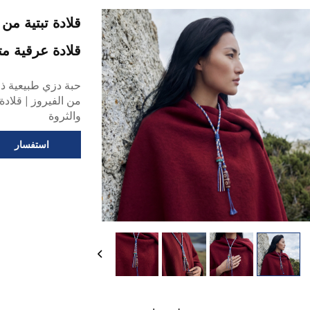
قلادة تبتية م
قلادة عرقية مت
حبة دزي طبيعية 
من الفيروز | قلادة
والثروة
استفسار