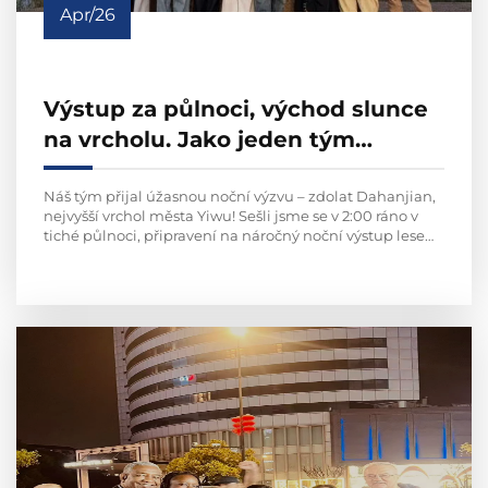
Apr/26
Výstup za půlnoci, východ slunce
na vrcholu. Jako jeden tým
dosahujeme každé nové výšky
Náš tým přijal úžasnou noční výzvu – zdolat Dahanjian,
nejvyšší vrchol města Yiwu! Sešli jsme se v 2:00 ráno v
tiché půlnoci, připravení na náročný noční výstup lesem
a strmými horskými stezkami. Během cesty...
Přečtěte si více