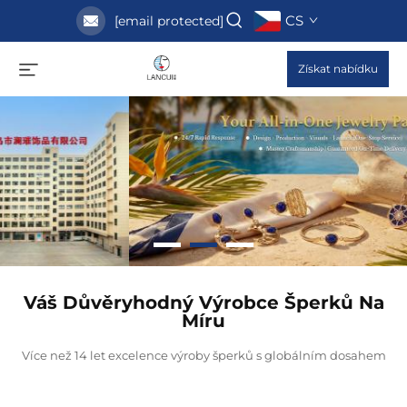
CS
[email protected]
Získat nabídku
Váš Důvěryhodný Výrobce Šperků Na
Míru
Více než 14 let excelence výroby šperků s globálním dosahem