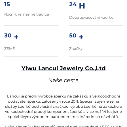
15
24
H
Ročník řemeslné tradice
Doba zpracování vzorku
30
+
50
+
ZEMĚ
Značky
Yiwu Lancui Jewelry Co.,ltd
Naše cesta
Lancui je přední výrobce šperků na zakázku a velkoobchodní
dodavatel šperků, založený v roce 2011. Specializujeme se na
služby šperků pod vlastní značkou, výrobu šperků na zakázku a
velkoobchodní prodej komponent šperků a více než 14 let jsme
spolehlivým výrobním partnerem mezinárodních návrhářů.
Naše výrobní zařízení certifikované podle standardu BSCI vyrábí