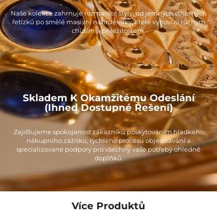
Naše kolekce zahrnuje rozmanité styly, od jemných stříbrných
řetízků po smělé masivní náhrdelníky, které vyhovují různým
chutím a příležitostem.
Skladem K Okamžitému Odeslání
(ihned Dostupné Řešení)
Zajišťujeme spokojenost zákazníků poskytováním hladkého
nákupního zážitku, rychlého procesu objednávání a
specializované podpory pro všechny vaše potřeby ohledně
doplňků.
Více Produktů