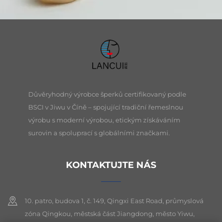
Důvěryhodný výrobce šperků certifikovaný podle
BSCI v Jiwu v Číně – spojující tradiční řemeslnou
výrobu s moderní výrobou, etickým získáváním
surovin a spoluprací s globálními značkami.
KONTAKTUJTE NÁS
10. patro, budova 1, č. 149, Qingxi East Road, průmyslová
zóna Qingkou, městská část Jiangdong, město Yiwu,