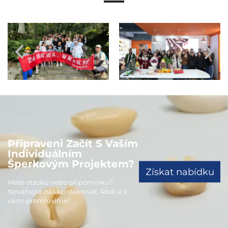
Připraveni Začít S Vaším
Individuálním
Šperkovým Projektem?
Získat nabídku
Máte otázku nebo připomínku?
Neváhejte nás kontaktovat. Rádi si s
vámi promluvíme!