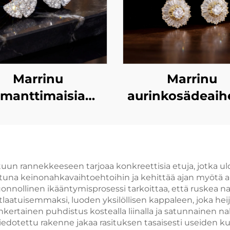
Marrinu
Marrinu
imanttimaisia
aurinkosädeaihe
rkonia sisältävä
tsirkonia sisält
inkgo-lehden
riippukorvakor
muotoinen
rvakoru | 925-
un rannekkeeseen tarjoaa konkreettisia etuja, jotka ulo
una keinonahkavaihtoehtoihin ja kehittää ajan myötä ain
nnesosaprosenttista
luonnollinen ikääntymisprosessi tarkoittaa, että ruske
peaa käyttävä
atuisemmaksi, luoden yksilöllisen kappaleen, joka heij
inkertainen puhdistus kostealla liinalla ja satunnaine
iinnitysosalla
iedotettu rakenne jakaa rasituksen tasaisesti useiden ku