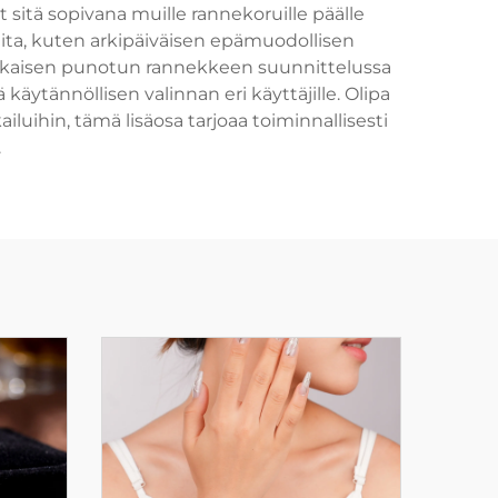
ät sitä sopivana muille rannekoruille päälle
eita, kuten arkipäiväisen epämuodollisen
ahkaisen punotun rannekkeen suunnittelussa
ytännöllisen valinnan eri käyttäjille. Olipa
luihin, tämä lisäosa tarjoaa toiminnallisesti
.