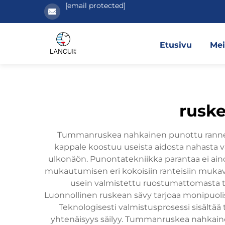
[email protected]
Etusivu
Mei
rusk
Tummanruskea nahkainen punottu rannekke
kappale koostuu useista aidosta nahasta v
ulkonäön. Punontatekniikka parantaa ei aino
mukautumisen eri kokoisiin ranteisiin mukav
usein valmistettu ruostumattomasta ter
Luonnollinen ruskean sävy tarjoaa monipuolisu
Teknologisesti valmistusprosessi sisältää
yhtenäisyys säilyy. Tummanruskea nahkainen