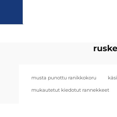
rusk
musta punottu ranikkokoru
käs
mukautetut kiedotut rannekkeet