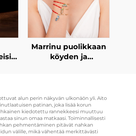
Marrinu puolikkaan
isia
köyden ja
äviä
puolikkaan ketjun
uja
koristeellinen
rannekkeet naisille
ttuvat alun perin näkyvän ulkonäön yli. Aito
utlaatuisen patinan, joka lisää korun
a nahkainen kiedotettu rannekkeesi muuttuu
astaa sinun omaa matkaasi. Toiminnallisesti
n nahkan pehmentäminen pitävät nahkan
idun välille, mikä vähentää merkittävästi