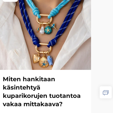
Miten hankitaan
Mi
käsintehtyä
ov
kuparikorujen tuotantoa
va
vakaa mittakaava?
kup