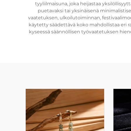
tyyliilmaisuna, joka heijastaa yksilöllisyy
puetavaksi tai yksinäisenä minimalistis
vaatetuksen, ulkoilutoiminnan, festivaali
käytetty säädettävä koko mahdollistaa eri r
kyseessä säännöllisen työvaatetuksen hienost