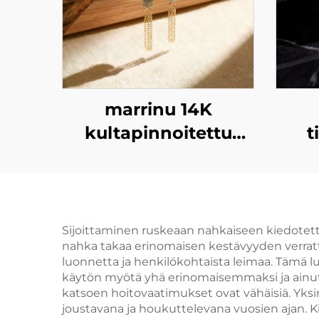
marrinu 14K
kultapinnoitettu
t
kupari korvakoru
tsi
hohtoneella
g
ko
Sijoittaminen ruskeaan nahkaiseen kiedotettu
nahka takaa erinomaisen kestävyyden verratt
tuha
luonnetta ja henkilökohtaista leimaa. Tämä 
ho
käytön myötä yhä erinomaisemmaksi ja ainutla
katsoen hoitovaatimukset ovat vähäisiä. Yks
k
joustavana ja houkuttelevana vuosien ajan. K