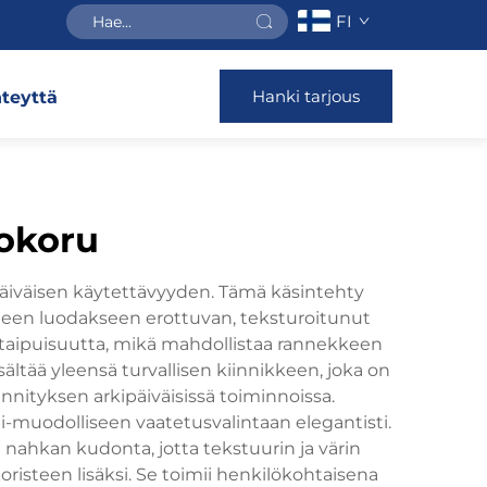
FI
Hanki tarjous
teyttä
okoru
äiväisen käytettävyyden. Tämä käsintehty
hteen luodakseen erottuvan, teksturoitunut
a taipuisuutta, mikä mahdollistaa rannekkeen
tää yleensä turvallisen kiinnikkeen, joka on
nnityksen arkipäiväisissä toiminnoissa.
i-muodolliseen vaatetusvalintaan elegantisti.
 nahkan kudonta, jotta tekstuurin ja värin
isteen lisäksi. Se toimii henkilökohtaisena