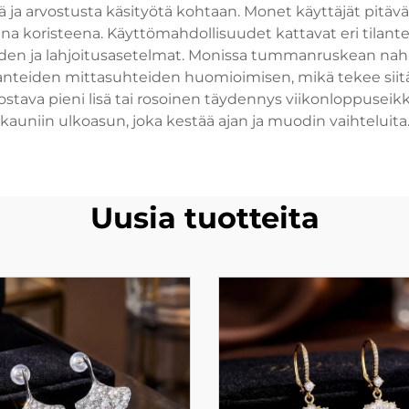
ttä ja arvostusta käsityötä kohtaan. Monet käyttäjät pitäv
ena koristeena. Käyttömahdollisuudet kattavat eri tilant
moden ja lahjoitusasetelmat. Monissa tummanruskean n
anteiden mittasuhteiden huomioimisen, mikä tekee siitä kä
ava pieni lisä tai rosoinen täydennys viikonloppuseikkai
kauniin ulkoasun, joka kestää ajan ja muodin vaihteluita
Uusia tuotteita