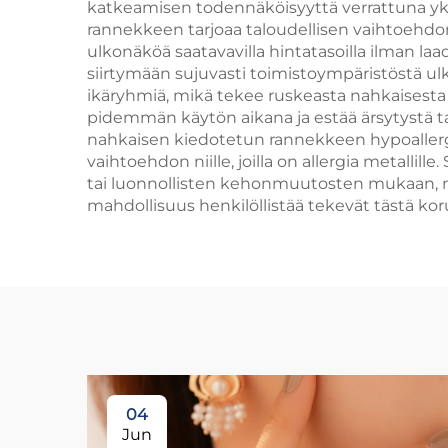
katkeamisen todennäköisyyttä verrattuna yksi
rannekkeen tarjoaa taloudellisen vaihtoehdon. 
ulkonäköä saatavavilla hintatasoilla ilman laad
siirtymään sujuvasti toimistoympäristöstä ulk
ikäryhmiä, mikä tekee ruskeasta nahkaisest
pidemmän käytön aikana ja estää ärsytystä t
nahkaisen kiedotetun rannekkeen hypoallerge
vaihtoehdon niille, joilla on allergia metalli
tai luonnollisten kehonmuutosten mukaan, mi
mahdollisuus henkilöllistää tekevät tästä korus
04
Jun