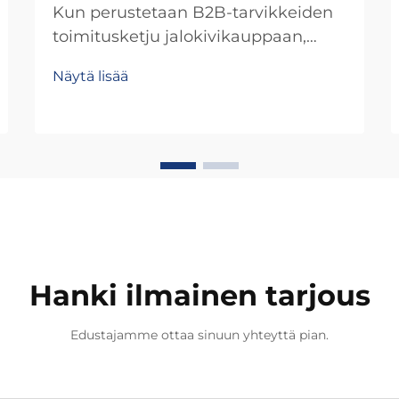
Kun perustetaan B2B-tarvikkeiden
toimitusketju jalokivikauppaan,
kudottujen ranikkaiden valmistajien
Näytä lisää
vertailu vaatii systemaattista
lähestymistapaa, joka tasapainottaa
laatua, laajennettavuutta ja
kaupallista elinkelpoisuutta.
Kudottujen ranikkaiden
käsinteollinen tuotanto edellyttää
c...
Hanki ilmainen tarjous
Edustajamme ottaa sinuun yhteyttä pian.