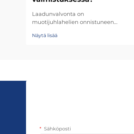
Laadunvalvonta on
muotijuhlahelien onnistuneen
valmistuksen kulmakivi, joka
Näytä lisää
määrittää, tuleeko kappale
arvostelluksi lisäkoristeeksi vai
pettäväksi ostokseksi. Alalla, jossa
kuluttajien odotukset nousevat
jatkuvasti yhdessä globaalien...
Sähköposti