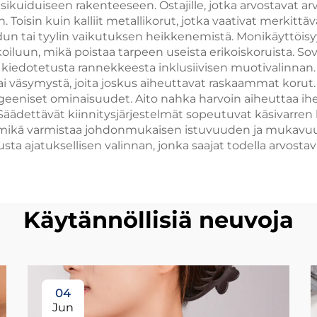
varustettu
kuiduiseen rakenteeseen. Ostajille, jotka arvostavat a
Toisin kuin kalliit metallikorut, jotka vaativat merkittäv
luksuskoru
un tai tyylin vaikutuksen heikkenemistä. Monikäyttöisyys e
oiluun, mikä poistaa tarpeen useista erikoiskoruista. So
a kiedotetusta rannekkeesta inklusiivisen muotivalinn
ai väsymystä, joita joskus aiheuttavat raskaammat koru
eniset ominaisuudet. Aito nahka harvoin aiheuttaa iheri
lle. Säädettävät kiinnitysjärjestelmät sopeutuvat käsivarre
kä varmistaa johdonmukaisen istuvuuden ja mukavuuden.
ta ajatuksellisen valinnan, jonka saajat todella arvostava
Käytännöllisiä neuvoja
04
Jun