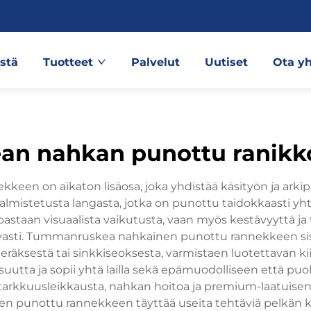
stä
Tuotteet
Palvelut
Uutiset
Ota yh
ean nahkan punottu ranikk
en on aikaton lisäosa, joka yhdistää käsityön ja arkip
almistetusta langasta, jotka on punottu taidokkaasti y
astaan visuaalista vaikutusta, vaan myös kestävyyttä j
asti. Tummanruskea nahkainen punottu rannekkeen sisäl
äksestä tai sinkkiseoksesta, varmistaen luotettavan kii
utta ja sopii yhtä lailla sekä epämuodolliseen että puol
 tarkkuusleikkausta, nahkan hoitoa ja premium-laatuisen
 punottu rannekkeen täyttää useita tehtäviä pelkän kor