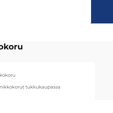
okoru
kkokoru
anikkokorut tukkukaupassa