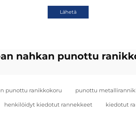
Lähetä
ean nahkan punottu ranikk
in punottu ranikkokoru
punottu metalliranni
henkilöidyt kiedotut rannekkeet
kiedotut r