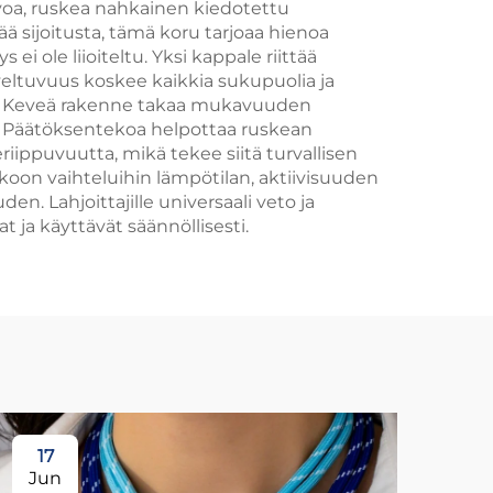
rvoa, ruskea nahkainen kiedotettu
ää sijoitusta, tämä koru tarjoaa hienoa
i ole liioiteltu. Yksi kappale riittää
veltuvuus koskee kaikkia sukupuolia ja
an. Keveä rakenne takaa mukavuuden
t. Päätöksentekoa helpottaa ruskean
ippuvuutta, mikä tekee siitä turvallisen
n koon vaihteluihin lämpötilan, aktiivisuuden
 Lahjoittajille universaali veto ja
t ja käyttävät säännöllisesti.
17
1
Jun
Ju