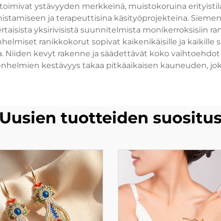
toimivat ystävyyden merkkeinä, muistokoruina erityistilai
nistamiseen ja terapeuttisina käsityöprojekteina. Siem
aisista yksirivisistä suunnitelmista monikerroksisiin ra
lmiset ranikkokorut sopivat kaikenikäisille ja kaikille su
uja. Niiden kevyt rakenne ja säädettävät koko vaihtoehd
helmien kestävyys takaa pitkäaikaisen kauneuden, joka
Uusien tuotteiden suositu