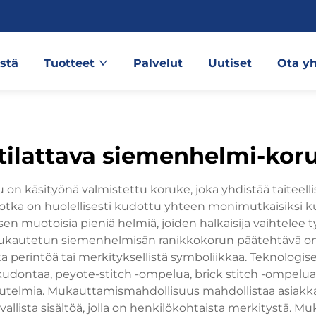
stä
Tuotteet
Palvelut
Uutiset
Ota yh
tilattava siemenhelmi-kor
käsityönä valmistettu koruke, joka yhdistää taiteellis
 jotka on huolellisesti kudottu yhteen monimutkaisiksi 
en muotoisia pieniä helmiä, joiden halkaisija vaihtelee t
t. Mukautetun siemenhelmisän ranikkokorun päätehtävä o
ta perintöä tai merkityksellistä symboliikkaa. Teknologise
dontaa, peyote-stitch -ompelua, brick stitch -ompelua 
vaikutelmia. Mukauttamismahdollisuus mahdollistaa asiakkaid
uvallista sisältöä, jolla on henkilökohtaista merkitystä