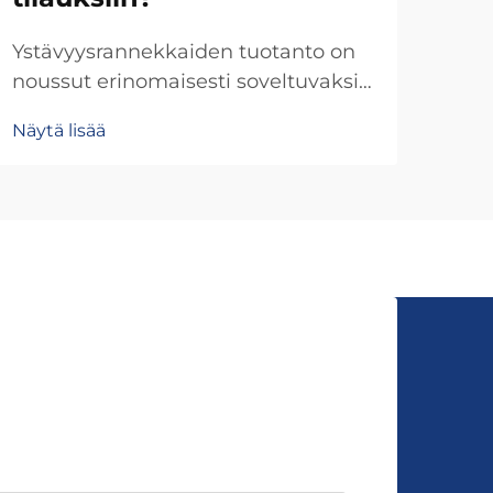
Ystävyysrannekkaiden tuotanto on
Kun
noussut erinomaisesti soveltuvaksi
suu
valmistusluokaksi erinäisiin
val
Näytä lisää
Näyt
tilauksiin, mikä johtuu
teki
rannekkeiden valmistustekniikoiden
erä
luonnollisesta skaalautuvuudesta ja
se 
henkilökohtaisten korujen
vaik
kasvavasta kysynnästä. Toisin kuin
ja l
monimutkaiset korut...