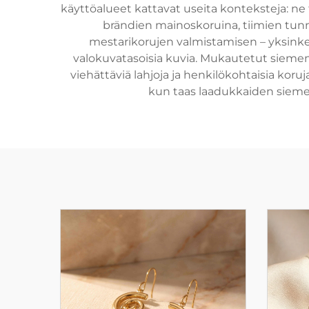
käyttöalueet kattavat useita konteksteja: ne 
brändien mainoskoruina, tiimien tun
mestarikorujen valmistamisen – yksinkert
valokuvatasoisia kuvia. Mukautetut siemenhe
viehättäviä lahjoja ja henkilökohtaisia kor
kun taas laadukkaiden siemen