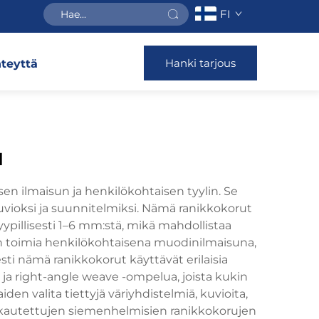
FI
Hanki tarjous
teyttä
u
en ilmaisun ja henkilökohtaisen tyylin. Se
kuvioksi ja suunnitelmiksi. Nämä ranikkokorut
yypillisesti 1–6 mm:stä, mikä mahdollistaa
n toimia henkilökohtaisena muodinilmaisuna,
sti nämä ranikkokorut käyttävät erilaisia
ja right-angle weave -ompelua, joista kukin
en valita tiettyjä väriyhdistelmiä, kuvioita,
. Mukautettujen siemenhelmisien ranikkokorujen