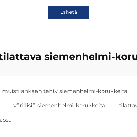
Lähetä
tilattava siemenhelmi-kor
muistilankaan tehty siemenhelmi-korukkeita
värillisiä siemenhelmi-korukkeita
tilatt
assa