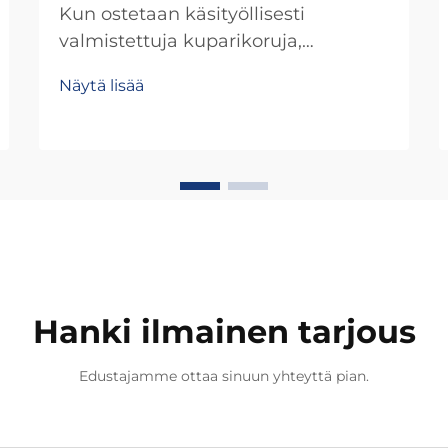
Kun ostetaan käsityöllisesti
valmistettuja kuparikoruja,
laatuvaatimusten ymmärtäminen
Näytä lisää
on ratkaisevan tärkeää informoidun
päätöksen tekemiseksi, joka takaa
sekä esteettisen vaikutelman että
kestävyyden. Toisin kuin
sarjatuotettuja koruja, käsityöllisesti
valmistettujen kuparikorujen
arviointi edellyttää erityisiä...
Hanki ilmainen tarjous
Edustajamme ottaa sinuun yhteyttä pian.