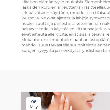
kiireisen elämäntyylin mukaisia. Siemenhelm
raskaiden korujen aiheuttaman rasitteellisu
arkipäiväiseen käyttöön, muodollisiin tilaisuu
joustavia. Ne ovat ajateltuja lahjoja syntymäpäi
huolellisuutta ja panosta. Liiketoiminnan n
haluavat todella käyttää, mikä tarjoaa jatk
eivät aiheuta allergioita, eivät sisällä terävi
Mukautetun siemenhelminauhan ostopäätöstä 
mahdollisuus tarkastella suunnitelmia ennen l
korujen syvyyttä ja merkitystä, yhdistäen k
06
May