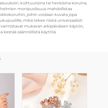
suuksiin, kulttuurisina tai henkisina koruina,
enhelmien monipuolisuus mahdollistaa
nikkokoruihin, joihin voidaan kuvata jopa
kupuolille, mikä tekee niistä universaalisti
ot varmistavat mukavan arkipäiväisen käytön,
 kestää säännöllistä käyttöä.
s