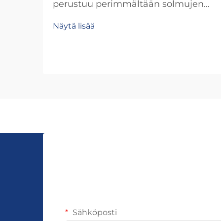
perustuu perimmältään solmujen
rakenteen ja materiaalin
Näytä lisää
jännitysjakauman väliseen
monitasoiseen suhteeseen.
Jokainen solmutyyppi luo
ainutlaatuisia jännityskuvioita, jotka
määrittävät, kuinka hyvin kappale
kestää päivittäistä käyttöä, e...
Sähköposti