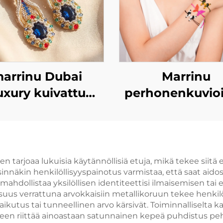
arrinu Dubai
Marrinu
uxury kuivattu
perhonenkuvio
tekala -korvat |
solmittu rannek
irikidekäsikootut
naisille
lmitetyt MZ001
rjoaa lukuisia käytännöllisiä etuja, mikä tekee siitä 
nnäkin henkilöllisyyspainotus varmistaa, että saat aidosti
mahdollistaa yksilöllisen identiteettisi ilmaisemisen tai
s verrattuna arvokkaisiin metallikoruun tekee henkilö
aikutus tai tunneellinen arvo kärsivät. Toiminnalliselta k
een riittää ainoastaan satunnainen kepeä puhdistus pehmeä