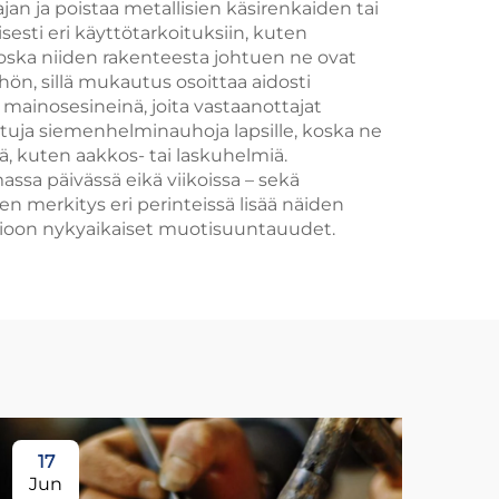
n ja poistaa metallisien käsirenkaiden tai
sti eri käyttötarkoituksiin, kuten
 koska niiden rakenteesta johtuen ne ovat
yöhön, sillä mukautus osoittaa aidosti
ainosesineinä, joita vastaanottajat
tuja siemenhelminauhoja lapsille, koska ne
ejä, kuten aakkos- tai laskuhelmiä.
a päivässä eikä viikoissa – sekä
n merkitys eri perinteissä lisää näiden
omioon nykyaikaiset muotisuuntauudet.
17
1
Jun
Ju