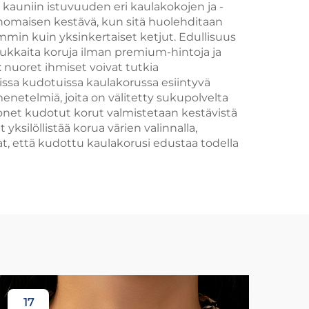
auniin istuvuuden eri kaulakokojen ja -
omaisen kestävä, kun sitä huolehditaan
min kuin yksinkertaiset ketjut. Edullisuus
adukkaita koruja ilman premium-hintoja ja
: nuoret ihmiset voivat tutkia
onissa kudotuissa kaulakorussa esiintyvä
enetelmiä, joita on välitetty sukupolvelta
onet kudotut korut valmistetaan kestävistä
yksilöllistää korua värien valinnalla,
at, että kudottu kaulakorusi edustaa todella
17
1