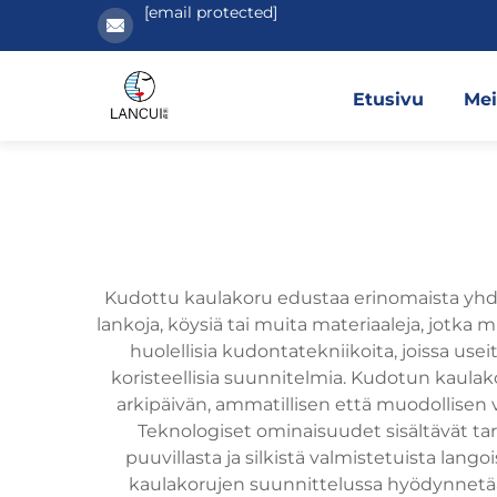
[email protected]
Etusivu
Mei
Kudottu kaulakoru edustaa erinomaista yhdist
lankoja, köysiä tai muita materiaaleja, jotka
huolellisia kudontatekniikoita, joissa u
koristeellisia suunnitelmia. Kudotun kaulak
arkipäivän, ammatillisen että muodollisen v
Teknologiset ominaisuudet sisältävät ta
puuvillasta ja silkistä valmistetuista lan
kaulakorujen suunnittelussa hyödynnetään 