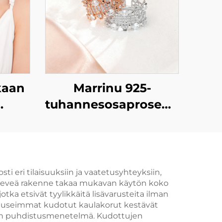
kaan
Marrinu 925-
tuhannesosaprosenttista
tjun
hopeaa käyttävä
n
kiiltävä
ille
tsirkoniaseteltu
säädettävä sormus
 eri tilaisuuksiin ja vaatetusyhteyksiin,
. Keveä rakenne takaa mukavan käytön koko
otka etsivät tyylikkäitä lisävarusteita ilman
ä useimmat kudotut kaulakorut kestävät
ainen puhdistusmenetelmä. Kudottujen