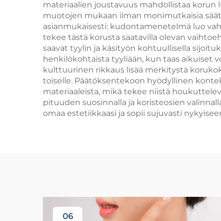
materiaalien joustavuus mahdollistaa korun 
muotojen mukaan ilman monimutkaisia säätö
asianmukaisesti: kudontamenetelmä luo vahvi
tekee tästä korusta saatavilla olevan vaihtoe
saavat tyylin ja käsityön kohtuullisella sijoi
henkilökohtaista tyyliään, kun taas aikuiset v
kulttuurinen rikkaus lisää merkitystä korukok
toiselle. Päätöksentekoon hyödyllinen konte
materiaaleista, mikä tekee niistä houkutteleva
pituuden suosinnalla ja koristeosien valinnal
omaa estetiikkaasi ja sopii sujuvasti nykyis
06