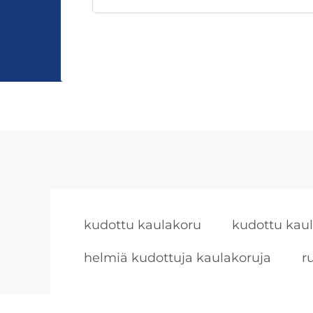
kudottu kaulakoru
kudottu kau
helmiä kudottuja kaulakoruja
r