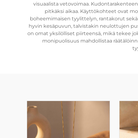
visuaalista vetovoimaa. Kudontarakenteen 
pitkäksi aikaa. Käyttökohteet ovat moni
boheemimaisen tyylittelyn, rantakorut sekä
hyvin kesäpuvun, talvistakin neulottujen pus
on omat yksilölliset piirteensä, mikä tekee
monipuolisuus mahdollistaa räätälöinnin
ty