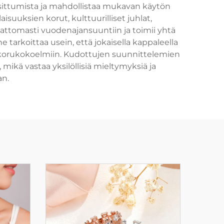
asittumista ja mahdollistaa mukavan käytön
isuuksien korut, kulttuurilliset juhlat,
attomasti vuodenajansuuntiin ja toimii yhtä
tarkoittaa usein, että jokaisella kappaleella
n korukokoelmiin. Kudottujen suunnittelemien
mikä vastaa yksilöllisiä mieltymyksiä ja
an.