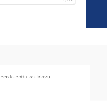
0/1000
inen kudottu kaulakoru