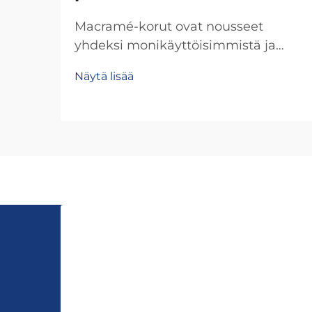
Macramé-korut ovat nousseet
yhdeksi monikäyttöisimmistä ja
halutuimmista lisävarusteista
Näytä lisää
nykyaikaisessa muotimaailmassa,
tarjoamalla ainutlaatuisia
käyttömahdollisuuksia, jotka
vaihtelevat arkipäiväisestä käytöstä
erityistilaisuuksiin.