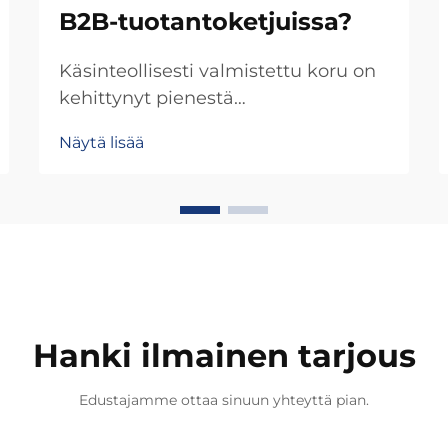
B2B-tuotantoketjuissa?
Käsinteollisesti valmistettu koru on
kehittynyt pienestä
erikoistumisalasta merkittäväksi
Näytä lisää
osaksi nykyaikaista B2B-
tuotantoketjua, tarjoamalla
ainutlaatuisia arvopropositioita, joita
sarjatuotannolla valmistetut
vaihtoehdot eivät voi tarjota.
Käsinteollisesti valmistetun korun
toimivuus
liiketoimintayhteistyössä...
Hanki ilmainen tarjous
Edustajamme ottaa sinuun yhteyttä pian.