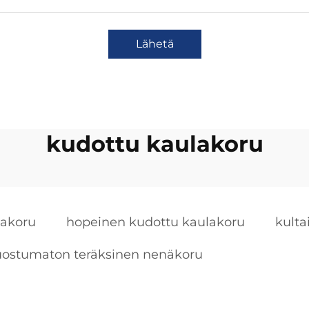
Lähetä
kudottu kaulakoru
lakoru
hopeinen kudottu kaulakoru
kulta
uostumaton teräksinen nenäkoru