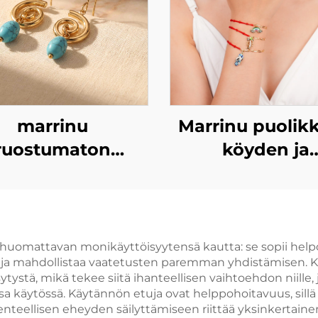
marrinu
Marrinu puolik
ruostumaton
köyden ja
teräksinen
puolikkaan ke
geometrinen
koristeelline
aalinen turkoosi
rannekkeet nais
rvakoru BXG-02
uomattavan monikäyttöisyytensä kautta: se sopii helposti
sta ja mahdollistaa vaatetusten paremman yhdistämisen
ystä, mikä tekee siitä ihanteellisen vaihtoehdon niille, j
 käytössä. Käytännön etuja ovat helppohoitavuus, sill
akenteellisen eheyden säilyttämiseen riittää yksinkert