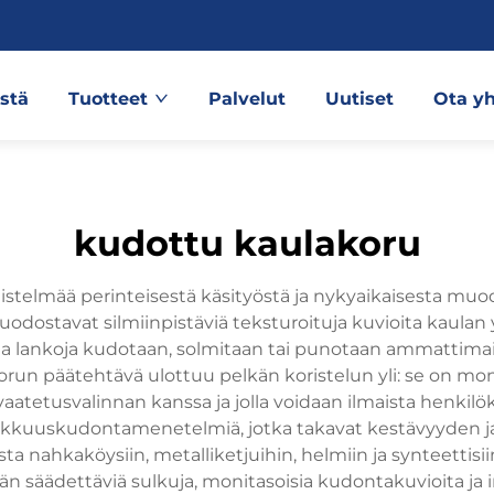
stä
Tuotteet
Palvelut
Uutiset
Ota yh
kudottu kaulakoru
elmää perinteisestä käsityöstä ja nykyaikaisesta muodista
 muodostavat silmiinpistäviä teksturoituja kuvioita kaula
seita lankoja kudotaan, solmitaan tai punotaan ammatti
orun päätehtävä ulottuu pelkän koristelun yli: se on mo
aatetusvalinnan kanssa ja jolla voidaan ilmaista henkilök
rkkuuskudontamenetelmiä, jotka takavat kestävyyden ja 
goista nahkaköysiin, metalliketjuihin, helmiin ja synteett
säädettäviä sulkuja, monitasoisia kudontakuvioita ja inno