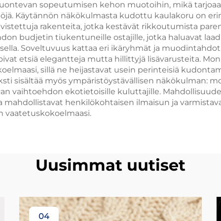
luontevan sopeutumisen kehon muotoihin, mikä tarjoaa k
jä. Käytännön näkökulmasta kudottu kaulakoru on erin
stettuja rakenteita, jotka kestävät rikkoutumista parem
hdon budjetin tiukentuneille ostajille, jotka haluavat la
tuksella. Soveltuvuus kattaa eri ikäryhmät ja muodintahdot
oivat etsiä elegantteja mutta hillittyjä lisävarusteita. M
oelmaasi, sillä ne heijastavat usein perinteisiä kudontam
ksti sisältää myös ympäristöystävällisen näkökulman: m
n vaihtoehdon ekotietoisille kuluttajille. Mahdollisuudet 
la mahdollistavat henkilökohtaisen ilmaisun ja varmistav
een vaatetuskokoelmaasi.
Uusimmat uutiset
04