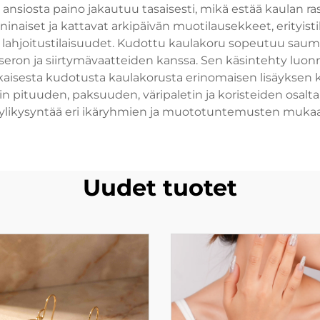
ansiosta paino jakautuu tasaisesti, mikä estää kaulan r
naiset ja kattavat arkipäivän muotilausekkeet, erityistila
 lahjoitustilaisuudet. Kudottu kaulakoru sopeutuu saum
eron ja siirtymävaatteiden kanssa. Sen käsintehty luonne 
 jokaisesta kudotusta kaulakorusta erinomaisen lisäykse
 pituuden, paksuuden, väripaletin ja koristeiden osalta, 
ylikysyntää eri ikäryhmien ja muototuntemusten muka
Uudet tuotet