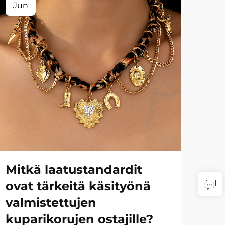
Jun
Ju
Mit
ys
ty
Oik
Mitkä laatustandardit
tyyl
ovat tärkeitä käsityönä
edel
Näyt
valmistettujen
läh
tas
kuparikorujen ostajille?