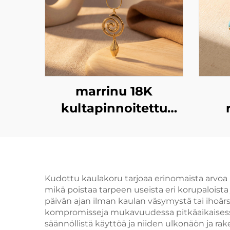
marrinu 18K
kultapinnoitettu
spiraalinen sini
ketjukorvakoru BXG-
02
spir
ko
Kudottu kaulakoru tarjoaa erinomaista arvoa h
mikä poistaa tarpeen useista eri korupaloi
päivän ajan ilman kaulan väsymystä tai ihoärsyt
kompromisseja mukavuudessa pitkäaikaisessa
säännöllistä käyttöä ja niiden ulkonäön ja r