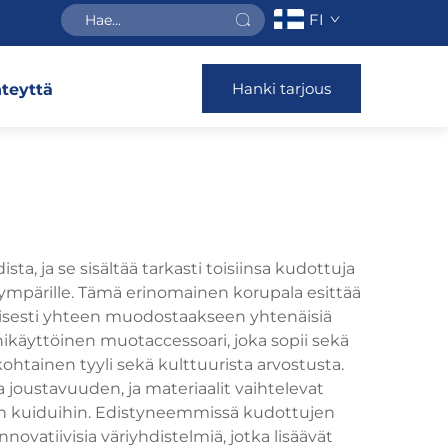
FI
Hanki tarjous
teyttä
, ja se sisältää tarkasti toisiinsa kudottuja
n ympärille. Tämä erinomainen korupala esittää
maisesti yhteen muodostaakseen yhtenäisiä
nikäyttöinen muotaccessoari, joka sopii sekä
ohtainen tyyli sekä kulttuurista arvostusta.
joustavuuden, ja materiaalit vaihtelevat
isiin kuiduihin. Edistyneemmissä kudottujen
vatiivisia väriyhdistelmiä, jotka lisäävät