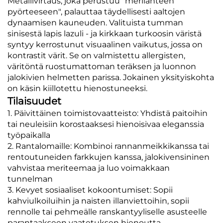
Metallivirtaus, joka perustuu "merilähteen
pyörteeseen", palauttaa täydellisesti aaltojen
dynaamisen kauneuden. Valituista tumman
sinisestä lapis lazuli - ja kirkkaan turkoosin väristä
syntyy kerrostunut visuaalinen vaikutus, jossa on
kontrastit värit. Se on valmistettu allergisten,
väritöntä ruostumattoman teräksen ja luonnon
jalokivien helmetten parissa. Jokainen yksityiskohta
on käsin kiillotettu hienostuneeksi.
Tilaisuudet
1. Päivittäinen toimistovaatteisto: Yhdistä paitoihin
tai neuleisiin korostaaksesi hienoisivaa eleganssia
työpaikalla
2. Rantalomaille: Kombinoi rannanmeikkikanssa tai
rentoutuneiden farkkujen kanssa, jalokivensininen
vahvistaa meriteemaa ja luo voimakkaan
tunnelman
3. Kevyet sosiaaliset kokoontumiset: Sopii
kahviulkoiluihin ja naisten illanviettoihin, sopii
rennolle tai pehmeälle ranskantyyliselle asusteelle
parantaakseen vaatetuksen hienoutta