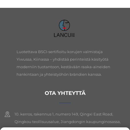
Luotettava BSCI-sertifioitu korujen valmistaja
Yiwussa, Kiinassa – yhdistää perinteistä käsityötä
moderniin tuotantoon, kestävään raaka-aineiden
hankintaan ja yhteistyöhön brändien kanssa.
OTA YHTEYTTÄ
10. kerros, rakennus 1, numero 149, Qingxi East Road,
Qingkou teollisuusalue, Jiangdongin kaupunginosassa,
Yiwun kaupungissa, Zhejiangin provinssissa