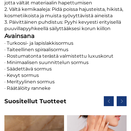
jotta vältät materiaalin hapettumisen
2. Vältä kemikaaleja: Pidä poissa hajusteista, hikistä,
kosmetiikoista ja muista syövyttävistä aineista
3. Päivittäinen puhdistus: Pyyhi kevyesti erityisellä
puuvillapyyhkeellä säilyttääksesi korun kiillon
Avainsana
· Turkoosi- ja lapislakkisormus
· Taiteellinen spiraalisormus
· Rostumatonta terästä valmistettu luxuskorut
· Minimaalisen suunnittelun sormus
· Säädettävä sormus
· Kevyt sormus
· Merityylinen sormus
· Räätälöity ranneke
Suositellut Tuotteet