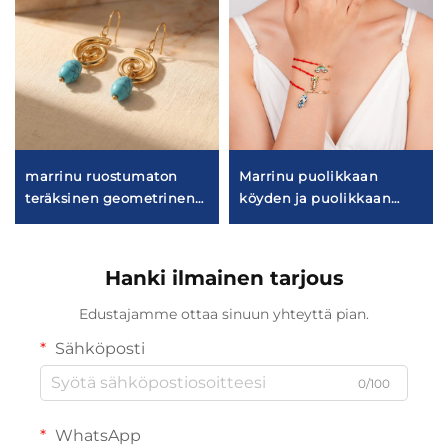
marrinu ruostumaton
Marrinu puolikkaan
teräksinen geometrinen
köyden ja puolikkaan
spiraalinen turkoosi
ketjun koristeellinen
korvakoru BXG-02
rannekkeet naisille
Hanki ilmainen tarjous
Edustajamme ottaa sinuun yhteyttä pian.
Sähköposti
0/100
WhatsApp