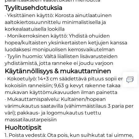
Tyylitusehdotuksia
· Yksittäinen käyttö: Korosta ainutlaatuinen
aaltokiertosuunnittelu minimalistisella ja
korkealaatuisella lookilla
· Monikerroksinen käyttö: Yhdistä ohuiden
hopea/kultaisten yksinkertaisten ketjujen kanssa
luodaksesi monipuolisen kerrosvaikutelman
· Tyylin huomio: Vältä liiallisten lisävarusteiden
yhdistämistä, jotta ranneke ei joudu varjoon
Käytännöllisyys & mukauttaminen
· Kokoetulyö: 14+3 cm säädettävä pituus sopii eri
kokoisiin ranneisiin; 9,63 g kevyt rakenne takaa
mukavan käyttömukavuuden ilman painetta
· Mukauttamispalvelu: Kultainen/hopean
värimukautus saatavilla (vähimmäistilaus 3 paria per
väri); pakkaus- ja logomukautus tuettu
massatilaustarpeisiin
Huoltotipsit
1. Poista vedestä: Ota pois, kun suihkutat tai uimme,