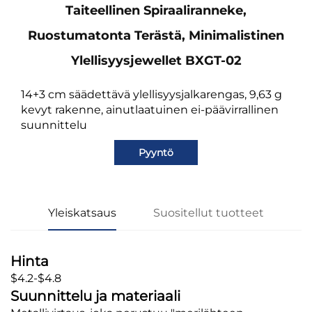
Taiteellinen Spiraaliranneke,
Ruostumatonta Terästä, Minimalistinen
Ylellisyysjewellet BXGT-02
14+3 cm säädettävä ylellisyysjalkarengas, 9,63 g
kevyt rakenne, ainutlaatuinen ei-päävirrallinen
suunnittelu
Pyyntö
Yleiskatsaus
Suositellut tuotteet
Hinta
$4.2-$4.8
Suunnittelu ja materiaali