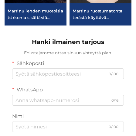
Marrinu lehden muotoisia
Marrinu ruostumatonta
tsirkonia sisältäviä
terästä käyttävä
riippukorvakoruja naisille
sydänmuotoinen helmiä
| 925-
sisältävä
tuhannesosaprosenttista
käärmeketjukorukaulanauha
Hanki ilmainen tarjous
hopeaa käyttävät
korvakorun koukut |
Edustajamme ottaa sinuun yhteyttä pian.
kevyesti luksuottaiset,
Sähköposti
metsäaiheiset
riippukorvakorut
0/100
kullattuina ja hopeisina |
monikäyttöinen
WhatsApp
arkipäiväinen koru
0/16
Nimi
0/100