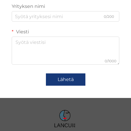
Yrityksen nimi
0/200
Viesti
0/1000
Lähetä