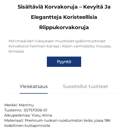
Sisältäviä Korvakoruja – Kevyitä Ja
Elegantteja Koristeellisia
Riippukorvakoruja
Minimaalisen luksuksen muotoiset sydänmuotoiset
korvakorut helmien kanssa | Käsin valmistettu Yiwussa,
Kiinassa
Pyyntö
Yleiskatsaus
Suositellut tuotteet
Merkki: Marrinu
Tuotenro.: SSTST006-01
Alkuperämaa: Yiwu, Kiina
Materiaali: Premium-luokan ruostumaton teräs, jossa 18K
todellinen kultapinnoite