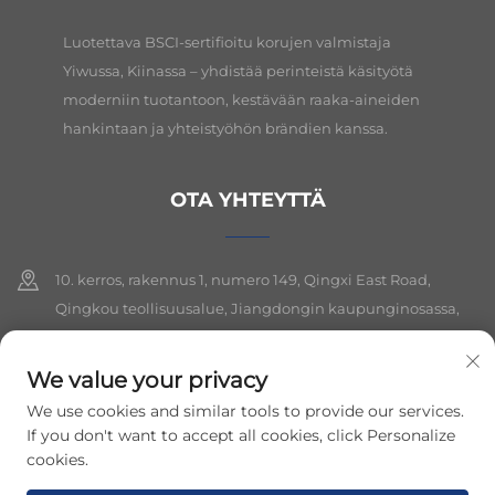
Luotettava BSCI-sertifioitu korujen valmistaja
Yiwussa, Kiinassa – yhdistää perinteistä käsityötä
moderniin tuotantoon, kestävään raaka-aineiden
hankintaan ja yhteistyöhön brändien kanssa.
OTA YHTEYTTÄ
10. kerros, rakennus 1, numero 149, Qingxi East Road,
Qingkou teollisuusalue, Jiangdongin kaupunginosassa,
Yiwun kaupungissa, Zhejiangin provinssissa
We value your privacy
+86-19564394943
We use cookies and similar tools to provide our services.
[email protected]
If you don't want to accept all cookies, click Personalize
cookies.