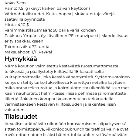
Koko: 3 cm
Paino: 7,51 g (kevyt kaiken päivän käyttöön)
Värimahdollisuudet: Kulta, hopea | Mukautettuja värejä
saatavilla pyynnöstä
Hinta: 4,10 $
Vähimmäistilausmäärä: 50 paria väriä kohden
Pakkaus: Ympäristöystävällinen PE-muovipussi | Mahdollisuus
erityispakkaukseen
Toimitusaika: 72 tuntia
Maksuehdot: T/T, PayPal
Hymykkää
Nämä korut on valmistettu kestävästä ruostumattomasta
teräksestä ja päällystetty kiiltävällä 18-karaatlisella
kultapinnoitteella, joka kestää vähentymistä. Sydänmuotoinen
kehys on tehty tarkoituksellisesti kierrettyä metallia käyttäen,
mikä antaa teksturoitua ja kolmiulotteista ulkonäköä, kun taas
käsin nauhoitetut helmi-tasseli lisää pehmeää ja romanttista
liikettä. Jokainen korupari kokoonnetaan tarkkuudella
varmistaakseen kestävän kiiltoisuuden ja rakenteellisen
vakauden.
Tilaisuudet
Ideaaliset arkipäivän ulkonäön korostamiseen, olipa kyseessä
sitten toimistopäivä, viikonloppubrunch tai treffipäivä. Ne ovat
myös erinomainen lisäksi häihin, juhlajuhliin, ystävänpäivään