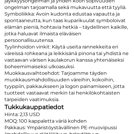
jäykkyysongelman ja yhden koon sopivuuden
ongelman tarjoamalla sekä mukavuutta että tyyliä.
Symboliikka: Avoin kudonta edustaa vapautta ja
spontaaneutta, kun taas kuparikuulat symboloivat
elämän pieniä, hohtavia hetkiä – täydellinen kaikille,
jotka haluavat ilmaista eläväisen
persoonallisuutensa.
Tyylinhoidon vinkit: Käytä useita rannekkeita eri
väreissä rohkeana ja leikkisänä pinona tai yhdistä ne
vastaavan värisen kaulakorun kanssa yhtenäiseksi
boheemimaiseksi ulkoasuksi.
Muokkausvaihtoehdot: Tarjoamme täyden
muokkausmahdollisuuden väreihin, kokoihin,
tyyppiin, pakkaukseen ja logon painamiseen, jotta
tuotteet vastaavat merkin tai henkilökohtaisten
tarpeiden vaatimuksia.
Tukkukauppatiedot
Hinta: 2,13 USD
MOQ: 100 kappaletta väriä kohden
Pakkaus: Ympäristöystävällinen PE-muovipussi