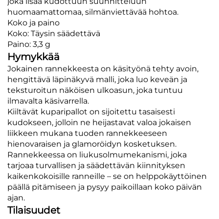
joka lisää kudottuun suunnitteluun
huomaamattomaa, silmänviettävää hohtoa.
Koko ja paino
Koko: Täysin säädettävä
Paino: 3,3 g
Hymykkää
Jokainen rannekkeesta on käsityönä tehty avoin,
hengittävä läpinäkyvä malli, joka luo keveän ja
teksturoitun näköisen ulkoasun, joka tuntuu
ilmavalta käsivarrella.
Kiiltävät kuparipallot on sijoitettu tasaisesti
kudokseen, jolloin ne heijastavat valoa jokaisen
liikkeen mukana tuoden rannekkeeseen
hienovaraisen ja glamoröidyn kosketuksen.
Rannekkeessa on liukusolmumekanismi, joka
tarjoaa turvallisen ja säädettävän kiinnityksen
kaikenkokoisille ranneille – se on helppokäyttöinen
päällä pitämiseen ja pysyy paikoillaan koko päivän
ajan.
Tilaisuudet