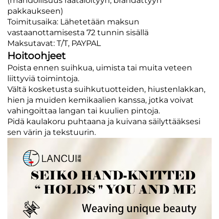
(mahdollisuus räätälöityyn, brändättyyn
pakkaukseen)
Toimitusaika: Lähetetään maksun
vastaanottamisesta 72 tunnin sisällä
Maksutavat: T/T, PAYPAL
Hoitoohjeet
Poista ennen suihkua, uimista tai muita veteen
liittyviä toimintoja.
Vältä kosketusta suihkutuotteiden, hiustenlakkan,
hien ja muiden kemikaalien kanssa, jotka voivat
vahingoittaa langan tai kuulien pintoja.
Pidä kaulakoru puhtaana ja kuivana säilyttääksesi
sen värin ja tekstuurin.