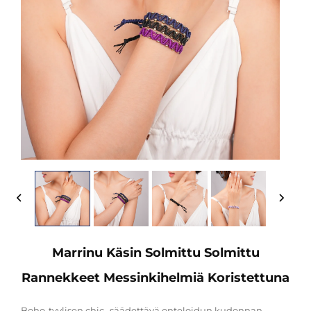
Marrinu Käsin Solmittu Solmittu
Rannekkeet Messinkihelmiä Koristettuna
Boho-tyylisen chic -säädettävä onteloidun kudonnan