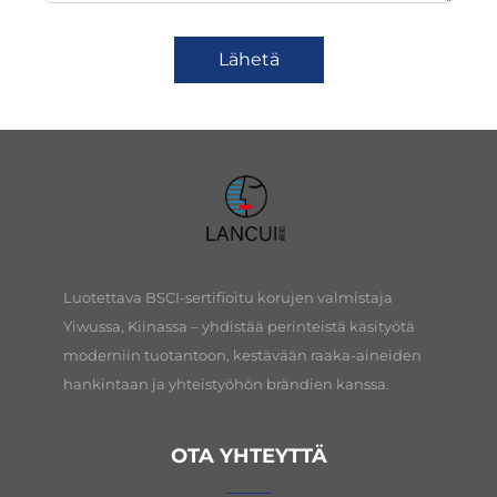
Lähetä
Luotettava BSCI-sertifioitu korujen valmistaja
Yiwussa, Kiinassa – yhdistää perinteistä käsityötä
moderniin tuotantoon, kestävään raaka-aineiden
hankintaan ja yhteistyöhön brändien kanssa.
OTA YHTEYTTÄ