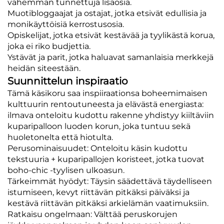
vähemmän tunnettuja lisäosia.
Muotibloggaajat ja ostajat, jotka etsivät edullisia ja
monikäyttöisiä kerrostusosia.
Opiskelijat, jotka etsivät kestävää ja tyylikästä korua,
joka ei riko budjettia.
Ystävät ja parit, jotka haluavat samanlaisia merkkejä
heidän siteestään.
Suunnittelun inspiraatio
Tämä käsikoru saa inspiiraationsa boheemimaisen
kulttuurin rentoutuneesta ja elävästä energiasta:
ilmava onteloitu kudottu rakenne yhdistyy kiiltäviin
kuparipalloon luoden korun, joka tuntuu sekä
huoletonelta että hiotulta.
Perusominaisuudet: Onteloitu käsin kudottu
tekstuuria + kuparipallojen koristeet, jotka tuovat
boho-chic -tyylisen ulkoasun.
Tärkeimmät hyödyt: Täysin säädettävä täydelliseen
istumiseen, kevyt riittävän pitkäksi päiväksi ja
kestävä riittävän pitkäksi arkielämän vaatimuksiin.
Ratkaisu ongelmaan: Välttää peruskorujen