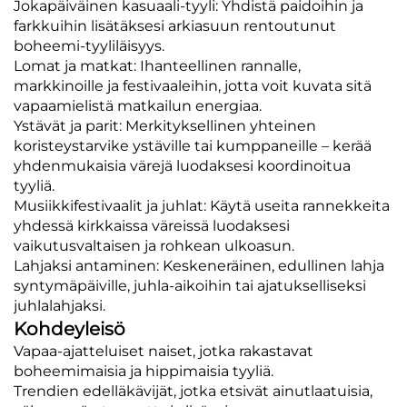
Jokapäiväinen kasuaali-tyyli: Yhdistä paidoihin ja
farkkuihin lisätäksesi arkiasuun rentoutunut
boheemi-tyyliläisyys.
Lomat ja matkat: Ihanteellinen rannalle,
markkinoille ja festivaaleihin, jotta voit kuvata sitä
vapaamielistä matkailun energiaa.
Ystävät ja parit: Merkityksellinen yhteinen
koristeystarvike ystäville tai kumppaneille – kerää
yhdenmukaisia värejä luodaksesi koordinoitua
tyyliä.
Musiikkifestivaalit ja juhlat: Käytä useita rannekkeita
yhdessä kirkkaissa väreissä luodaksesi
vaikutusvaltaisen ja rohkean ulkoasun.
Lahjaksi antaminen: Keskeneräinen, edullinen lahja
syntymäpäiville, juhla-aikoihin tai ajatukselliseksi
juhlalahjaksi.
Kohdeyleisö
Vapaa-ajatteluiset naiset, jotka rakastavat
boheemimaisia ja hippimaisia tyyliä.
Trendien edelläkävijät, jotka etsivät ainutlaatuisia,