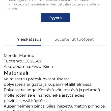
ranikkokoru | monivärinen kerrostuslisävaruste naisille ja
pariin
Pyyntö
Yleiskatsaus
Suositellut tuotteet
Merkki: Marrinu
Tuotenro.: LCSL667
Alkuperämaa: Yiwu, Kiina
Materiaali
Valmistettu premium-laatuisesta
polyesterialangasta ja kuparimetallihelmissä:
Polyesterialanga: Kestävä, värikestävä ja pehmeä
iholle, joten se ei haihdu eikä ärsytä edes
päivittäisessä käytössä.
Kuparihelmien pinta: Sileä, hapettumaton pinnoite,