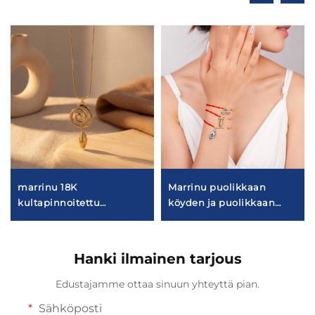
marrinu 18K
Marrinu puolikkaan
kultapinnoitettu
köyden ja puolikkaan
spiraalinen sini
ketjun koristeellinen
ketjukorvakoru BXG-02
rannekkeet naisille
Hanki ilmainen tarjous
Edustajamme ottaa sinuun yhteyttä pian.
Sähköposti