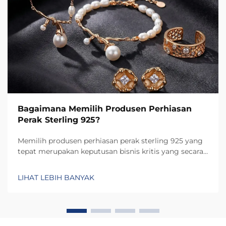
Bagaimana Memilih Produsen Perhiasan
Perak Sterling 925?
Memilih produsen perhiasan perak sterling 925 yang
tepat merupakan keputusan bisnis kritis yang secara
langsung memengaruhi kualitas produk, reputasi
merek, dan kepuasan pelanggan. Pilihan produsen
LIHAT LEBIH BANYAK
menentukan tidak hanya tingkat kerajinan dan
ketahanan...