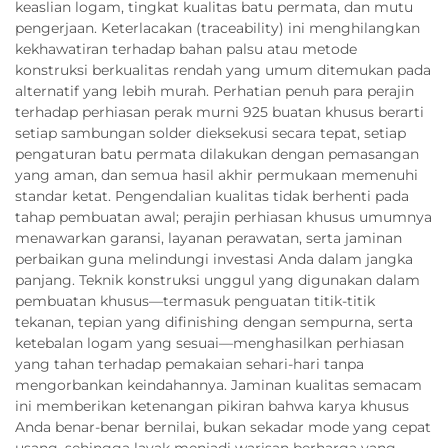
keaslian logam, tingkat kualitas batu permata, dan mutu
pengerjaan. Keterlacakan (traceability) ini menghilangkan
kekhawatiran terhadap bahan palsu atau metode
konstruksi berkualitas rendah yang umum ditemukan pada
alternatif yang lebih murah. Perhatian penuh para perajin
terhadap perhiasan perak murni 925 buatan khusus berarti
setiap sambungan solder dieksekusi secara tepat, setiap
pengaturan batu permata dilakukan dengan pemasangan
yang aman, dan semua hasil akhir permukaan memenuhi
standar ketat. Pengendalian kualitas tidak berhenti pada
tahap pembuatan awal; perajin perhiasan khusus umumnya
menawarkan garansi, layanan perawatan, serta jaminan
perbaikan guna melindungi investasi Anda dalam jangka
panjang. Teknik konstruksi unggul yang digunakan dalam
pembuatan khusus—termasuk penguatan titik-titik
tekanan, tepian yang difinishing dengan sempurna, serta
ketebalan logam yang sesuai—menghasilkan perhiasan
yang tahan terhadap pemakaian sehari-hari tanpa
mengorbankan keindahannya. Jaminan kualitas semacam
ini memberikan ketenangan pikiran bahwa karya khusus
Anda benar-benar bernilai, bukan sekadar mode yang cepat
usang, sehingga layak menjadi warisan berharga yang