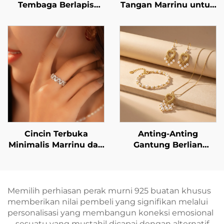
Tembaga Berlapis
Tangan Marrinu untuk
Emas 14K dengan
Wanita
Kilau
Cincin Terbuka
Anting-Anting
Minimalis Marrinu dari
Gantung Berlian
Perak Sterling 925
Buatan Berbentuk
dengan Zirkon (Nomor
Hati dengan Rumbai
Barang: BXRAG003)
Mutiara dari Baja
Tahan Karat Berlapis
Memilih perhiasan perak murni 925 buatan khusus
Emas 18K Marrinu —
memberikan nilai pembeli yang signifikan melalui
Ringan dan Elegan
personalisasi yang membangun koneksi emosional
—sesuatu yang mustahil dicapai dengan alternatif