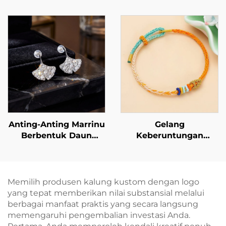
Stainless Steel BXG-02
cincin zirkonia kubik
berongga bergaya
grid, cincin eksklusif
kelas atas yang dapat
disesuaikan,
BXRAG001
Anting-Anting Marrinu
Gelang
Berbentuk Daun
Keberuntungan
Ginkgo Berlapiskan
Anyaman Tangan:
Zirkon, dengan
Ikatkan Harapan Anda
Penutup Logam Perak
di Pergelangan
Sterling 925
Tangan Anda
Memilih produsen kalung kustom dengan logo
yang tepat memberikan nilai substansial melalui
berbagai manfaat praktis yang secara langsung
memengaruhi pengembalian investasi Anda.