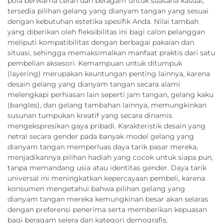
pola berwarna cerah dan beragam untuk suasana kasual,
tersedia pilihan gelang yang dianyam tangan yang sesuai
dengan kebutuhan estetika spesifik Anda. Nilai tambah
yang diberikan oleh fleksibilitas ini bagi calon pelanggan
meliputi kompatibilitas dengan berbagai pakaian dan
situasi, sehingga memaksimalkan manfaat praktis dari satu
pembelian aksesori. Kemampuan untuk ditumpuk
(layering) merupakan keuntungan penting lainnya, karena
desain gelang yang dianyam tangan secara alami
melengkapi perhiasan lain seperti jam tangan, gelang kaku
(bangles), dan gelang tambahan lainnya, memungkinkan
susunan tumpukan kreatif yang secara dinamis
mengekspresikan gaya pribadi. Karakteristik desain yang
netral secara gender pada banyak model gelang yang
dianyam tangan memperluas daya tarik pasar mereka,
menjadikannya pilihan hadiah yang cocok untuk siapa pun,
tanpa memandang usia atau identitas gender. Daya tarik
universal ini meningkatkan kepercayaan pembeli, karena
konsumen mengetahui bahwa pilihan gelang yang
dianyam tangan mereka kemungkinan besar akan selaras
dengan preferensi penerima serta memberikan kepuasan
bagi beragam selera dan kategori demografis.