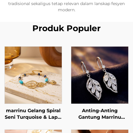
tradisional sekaligus tetap relevan dalam lanskap fesyen
modern.
Produk Populer
marrinu Gelang Spiral
Anting-Anting
Seni Turquoise & Lapis
Gantung Marrinu
Lazuli Stainless Steel
Berbentuk Daun
Perhiasan Mewah
dengan Zirkon untuk