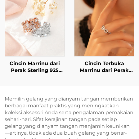
Minimalis BXGT-02
Wanita | Kait Logam
Perak Sterling 925 |
Anting-Anting
Gantung Mewah
Ringan Bergaya Hutan
dalam Finishing Emas
& Perak | Perhiasan
Serba-Guna untuk
Penggunaan Sehari-
Cincin Marrinu dari
Cincin Terbuka
hari
Perak Sterling 925
Marrinu dari Perak
dengan Zirkon
Sterling 925 dengan
Berkilau, Dapat
Zirkon, Dapat Disetel
Disetel Ukurannya
Ukurannya (SKU:
BXRAG004)
Memilih gelang yang dianyam tangan memberikan
berbagai manfaat praktis yang meningkatkan
koleksi aksesori Anda serta pengalaman pemakaian
sehari-hari. Sifat kerajinan tangan pada setiap
gelang yang dianyam tangan menjamin keunikan
—artinya, tidak ada dua buah gelang yang benar-