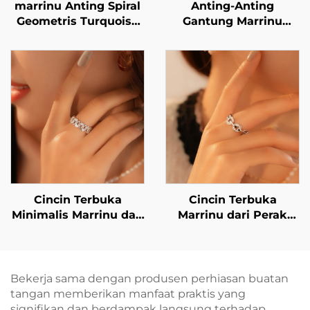
marrinu Anting Spiral
Anting-Anting
Geometris Turquoise
Gantung Marrinu
Stainless Steel BXG-02
Berbentuk Kupu-Kupu
dengan Mutiara dan
Berlian Buatan (CZ)
Cincin Terbuka
Cincin Terbuka
Minimalis Marrinu dari
Marrinu dari Perak
Perak Sterling 925
Sterling 925 dengan
dengan Zirkon (Nomor
Zirkon, Dapat Disetel
Barang: BXRAG003)
Ukurannya (SKU:
BXRAG004)
Bekerja sama dengan produsen perhiasan buatan
tangan memberikan manfaat praktis yang
signifikan dan berdampak langsung terhadap