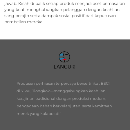
jawab. Kisah di balik setiap produk menjadi aset pemasaran
yang kuat, menghubungkan pelanggan dengan keahlian
sang perajin serta dampak sosial positif dari keputusan
pembelian mereka.
Produsen perhiasan terpercaya bersertifikat BSCI
di Yiwu, Tiongkok—menggabungkan keahlian
kerajinan tradisional dengan produksi modern,
pengadaan bahan berkelanjutan, serta kemitraan
merek yang kolaboratif.