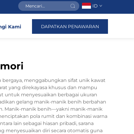
ID
DAPATKAN PENAWARAN
gi Kami
emori
n bergaya, menggabungkan sifat unik kawat
arat yang direkayasa khusus dan mampu
t untuk menyesuaikan berbagai ukuran
jadikan gelang manik-manik benih berbahan
an. Manik-manik benih—yakni manik-manik
menciptakan pola rumit dan kombinasi warna
ra lain sebagai hiasan pribadi, sarana
ng menyesuaikan diri secara otomatis guna