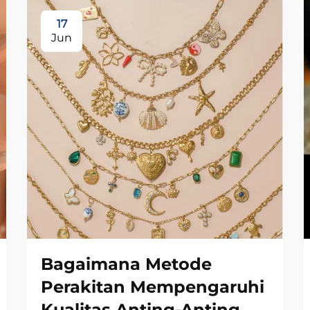
17
Jun
Bagaimana Metode
Perakitan Mempengaruhi
Kualitas Anting-Anting