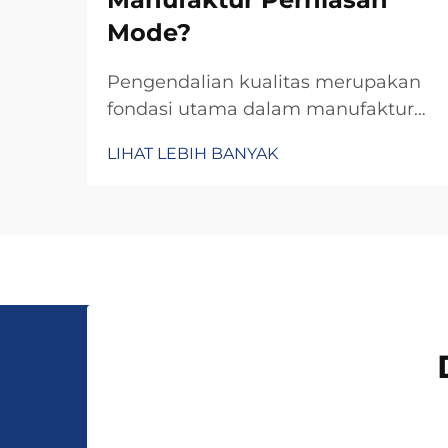
Mode?
Pengendalian kualitas merupakan
fondasi utama dalam manufaktur
perhiasan fesyen yang sukses,
LIHAT LEBIH BANYAK
menentukan apakah sebuah
produk menjadi aksesori yang
dihargai atau pembelian yang
mengecewakan. Di industri di mana
ekspektasi konsumen terus
meningkat seiring dengan
perkembangan global...