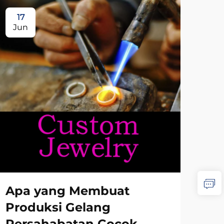
17
1
Jun
Ju
Apa yang Membuat
Ba
Produksi Gelang
Ke
Persahabatan Cocok
Pr