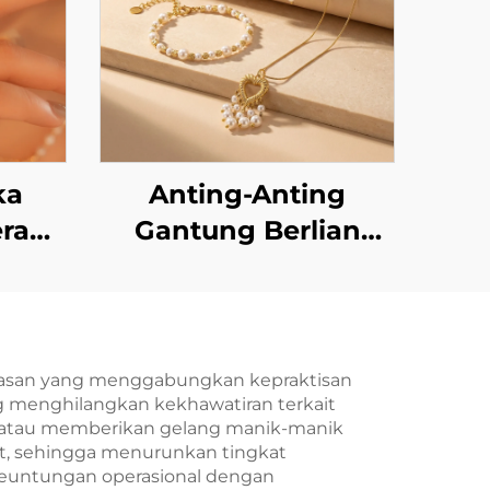
ka
Anting-Anting
erak
Gantung Berlian
ngan
Buatan Berbentuk
setel
Hati dengan Rumbai
KU:
Mutiara dari Baja
Tahan Karat Berlapis
hiasan yang menggabungkan kepraktisan
g menghilangkan kekhawatiran terkait
Emas 18K Marrinu —
h atau memberikan gelang manik-manik
Ringan dan Elegan
t, sehingga menurunkan tingkat
euntungan operasional dengan