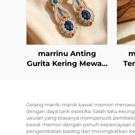
marrinu Anting
m
Gurita Kering Mewah
Te
Dubai | Gaya Manik-
Em
manik Buatan
Tangan Kristal Safir
MZ001
Gelang manik-manik kawat memori menawark
dengan daya tarik estetika. Salah satu keu
ukuran yang biasanya mempersulit pembelia
kawat memori dengan penuh kepercayaan dir
pengembalian barang dan meningkatkan ke