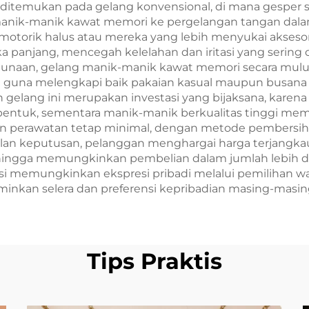
temukan pada gelang konvensional, di mana gesper seri
nik-manik kawat memori ke pergelangan tangan dalam 
motorik halus atau mereka yang lebih menyukai aksesor
panjang, mencegah kelelahan dan iritasi yang sering d
gunaan, gelang manik-manik kawat memori secara mulus
 guna melengkapi baik pakaian kasual maupun busana 
gelang ini merupakan investasi yang bijaksana, karena
 bentuk, sementara manik-manik berkualitas tinggi m
atan perawatan tetap minimal, dengan metode pembers
lan keputusan, pelanggan menghargai harga terjangk
sehingga memungkinkan pembelian dalam jumlah lebih d
asi memungkinkan ekspresi pribadi melalui pemilihan wa
nkan selera dan preferensi kepribadian masing-masin
Tips Praktis