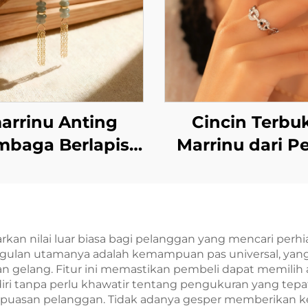
arrinu Anting
Cincin Terbu
mbaga Berlapis
Marrinu dari P
as 14K dengan
Sterling 925 de
Kilau
Zirkon, Dapat Di
Ukurannya (S
BXRAG004)
an nilai luar biasa bagi pelanggan yang mencari per
nggulan utamanya adalah kemampuan pas universal, yan
n gelang. Fitur ini memastikan pembeli dapat memili
i tanpa perlu khawatir tentang pengukuran yang tepa
puasan pelanggan. Tidak adanya gesper memberikan k