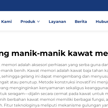
 Kami
Produk
Layanan
Berita
Hubun
ng manik-manik kawat m
memori adalah aksesori perhiasan yang serba guna da
manik benih. Kawat memori adalah kawat baja tahan k
sehingga gelang ini dapat mengembang dan menyusu
ait atau penutup. Metode konstruksi inovatif ini men
a yang menginginkan kenyamanan sekaligus keanggun
entuk seragam—dijalin secara cermat pada kawat untuk 
h berbahan kawat memori memiliki berbagai fungsi, anta
h. Fitur teknologinya meliputi mekanisme gulungan ya