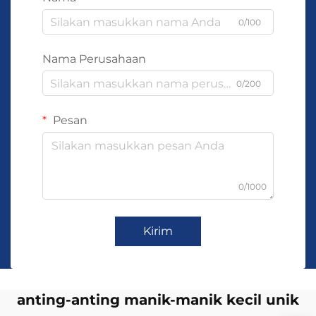
0/100
Nama Perusahaan
0/200
Pesan
0/1000
Kirim
anting-anting manik-manik kecil unik