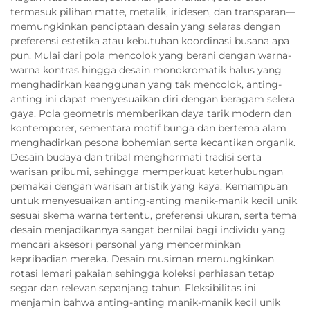
termasuk pilihan matte, metalik, iridesen, dan transparan—
memungkinkan penciptaan desain yang selaras dengan
preferensi estetika atau kebutuhan koordinasi busana apa
pun. Mulai dari pola mencolok yang berani dengan warna-
warna kontras hingga desain monokromatik halus yang
menghadirkan keanggunan yang tak mencolok, anting-
anting ini dapat menyesuaikan diri dengan beragam selera
gaya. Pola geometris memberikan daya tarik modern dan
kontemporer, sementara motif bunga dan bertema alam
menghadirkan pesona bohemian serta kecantikan organik.
Desain budaya dan tribal menghormati tradisi serta
warisan pribumi, sehingga memperkuat keterhubungan
pemakai dengan warisan artistik yang kaya. Kemampuan
untuk menyesuaikan anting-anting manik-manik kecil unik
sesuai skema warna tertentu, preferensi ukuran, serta tema
desain menjadikannya sangat bernilai bagi individu yang
mencari aksesori personal yang mencerminkan
kepribadian mereka. Desain musiman memungkinkan
rotasi lemari pakaian sehingga koleksi perhiasan tetap
segar dan relevan sepanjang tahun. Fleksibilitas ini
menjamin bahwa anting-anting manik-manik kecil unik