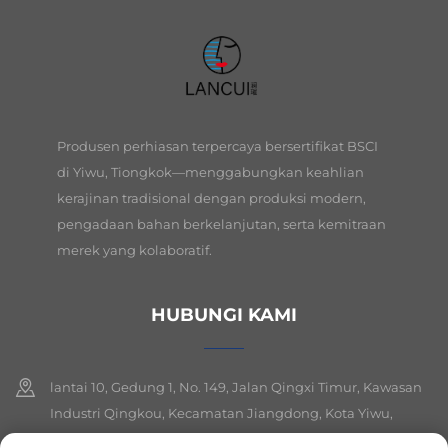
Produsen perhiasan terpercaya bersertifikat BSCI
di Yiwu, Tiongkok—menggabungkan keahlian
kerajinan tradisional dengan produksi modern,
pengadaan bahan berkelanjutan, serta kemitraan
merek yang kolaboratif.
HUBUNGI KAMI
lantai 10, Gedung 1, No. 149, Jalan Qingxi Timur, Kawasan
Industri Qingkou, Kecamatan Jiangdong, Kota Yiwu,
Provinsi Zhejiang