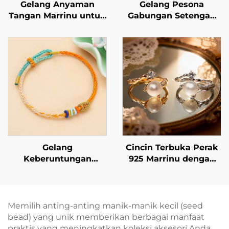
Gelang Anyaman
Gelang Pesona
Tangan Marrinu untuk
Gabungan Setengah
Wanita
Tali dan Setengah
Rantai Marrinu untuk
Wanita
Gelang
Cincin Terbuka Perak
Keberuntungan
925 Marrinu dengan
Anyaman Tangan:
Mutiara & Zirkonia
Ikatkan Harapan Anda
Kubik (SKU:
di Pergelangan
BXRAG005)
Tangan Anda
Memilih anting-anting manik-manik kecil (seed
bead) yang unik memberikan berbagai manfaat
praktis yang meningkatkan koleksi aksesori Anda