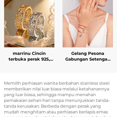
marrinu Cincin
Gelang Pesona
terbuka perak 925,
Gabungan Setengah
cincin zirkonia kubik
Tali dan Setengah
berongga bergaya
Rantai Marrinu untuk
grid, cincin eksklusif
Wanita
kelas atas yang dapat
Memilih perhiasan wanita berbahan stainless steel
disesuaikan,
memberikan nilai luar biasa melalui ketahanannya
BXRAG001
yang luar biasa, sehingga mampu menahan
pemakaian sehari-hari tanpa menunjukkan tanda-
tanda kerusakan. Berbeda dengan perak yang
mudah menghitam atau perhiasan berlapis emas