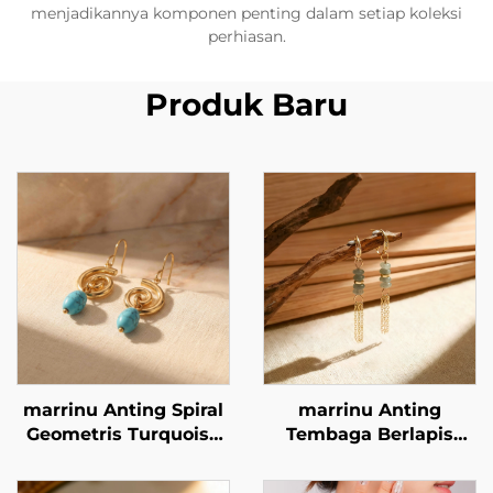
menjadikannya komponen penting dalam setiap koleksi
perhiasan.
Produk Baru
marrinu Anting Spiral
marrinu Anting
Geometris Turquoise
Tembaga Berlapis
Stainless Steel BXG-02
Emas 14K dengan
Kilau