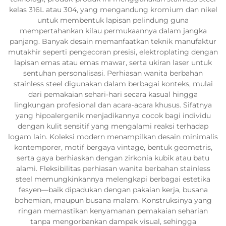
kelas 316L atau 304, yang mengandung kromium dan nikel
untuk membentuk lapisan pelindung guna
mempertahankan kilau permukaannya dalam jangka
panjang. Banyak desain memanfaatkan teknik manufaktur
mutakhir seperti pengecoran presisi, elektroplating dengan
lapisan emas atau emas mawar, serta ukiran laser untuk
sentuhan personalisasi. Perhiasan wanita berbahan
stainless steel digunakan dalam berbagai konteks, mulai
dari pemakaian sehari-hari secara kasual hingga
lingkungan profesional dan acara-acara khusus. Sifatnya
yang hipoalergenik menjadikannya cocok bagi individu
dengan kulit sensitif yang mengalami reaksi terhadap
logam lain. Koleksi modern menampilkan desain minimalis
kontemporer, motif bergaya vintage, bentuk geometris,
serta gaya berhiaskan dengan zirkonia kubik atau batu
alami. Fleksibilitas perhiasan wanita berbahan stainless
steel memungkinkannya melengkapi berbagai estetika
fesyen—baik dipadukan dengan pakaian kerja, busana
bohemian, maupun busana malam. Konstruksinya yang
ringan memastikan kenyamanan pemakaian seharian
tanpa mengorbankan dampak visual, sehingga