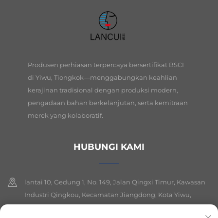
Produsen perhiasan terpercaya bersertifikat BSCI
di Yiwu, Tiongkok—menggabungkan keahlian
kerajinan tradisional dengan produksi modern,
pengadaan bahan berkelanjutan, serta kemitraan
merek yang kolaboratif.
HUBUNGI KAMI
lantai 10, Gedung 1, No. 149, Jalan Qingxi Timur, Kawasan
Industri Qingkou, Kecamatan Jiangdong, Kota Yiwu,
Provinsi Zhejiang