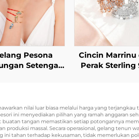
elang Pesona
Cincin Marrinu 
ungan Setengah
Perak Sterling
li dan Setengah
dengan Zirk
ai Marrinu untuk
Berkilau, Dap
Wanita
Disetel Ukura
awarkan nilai luar biasa melalui harga yang terjangka
esori ini menyediakan pilihan yang ramah anggaran s
at buatan tangan memastikan setiap potongannya memil
iasan produksi massal. Secara operasional, gelang tenu
g ini tahan terhadap kekusaman, tidak memerlukan pole