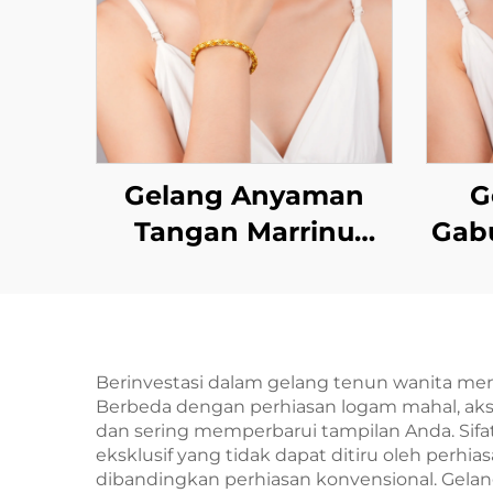
Gelang Anyaman
G
Tangan Marrinu
Gab
untuk Wanita
Ta
Rant
Berinvestasi dalam gelang tenun wanita men
Berbeda dengan perhiasan logam mahal, aks
dan sering memperbarui tampilan Anda. Sif
eksklusif yang tidak dapat ditiru oleh perh
dibandingkan perhiasan konvensional. Gelan