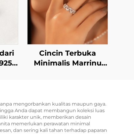
dari
Cincin Terbuka
 925
Minimalis Marrinu
on
dari Perak Sterling
at
925 dengan Zirkon
nnya
(Nomor Barang:
BXRAG003)
u tanpa mengorbankan kualitas maupun gaya.
ehingga Anda dapat membangun koleksi luas
iki karakter unik, memberikan desain
n wanita memerlukan perawatan minimal
san, dan sering kali tahan terhadap paparan