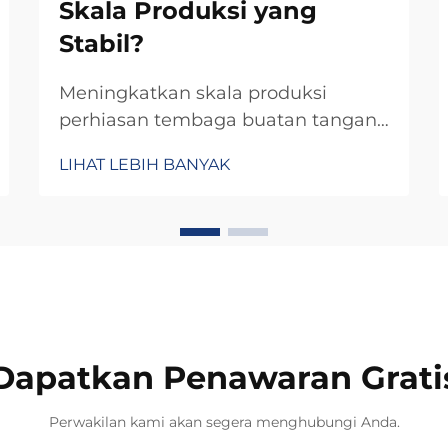
Skala Produksi yang
Stabil?
Meningkatkan skala produksi
perhiasan tembaga buatan tangan
sambil mempertahankan kualitas
LIHAT LEBIH BANYAK
dan keaslian kerajinan tangan
menimbulkan tantangan unik yang
memerlukan pendekatan
pengadaan strategis. Berbeda
dengan perhiasan produksi massal,
perhiasan tembaga buatan tangan
menuntut koordinasi cermat...
Dapatkan Penawaran Grati
Perwakilan kami akan segera menghubungi Anda.