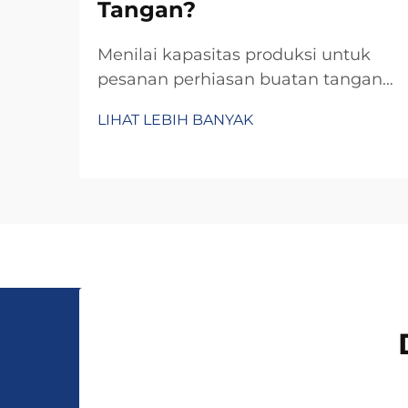
Tangan?
Menilai kapasitas produksi untuk
pesanan perhiasan buatan tangan
memerlukan evaluasi sistematis
LIHAT LEBIH BANYAK
terhadap berbagai faktor yang
saling terkait dan secara langsung
memengaruhi kemampuan Anda
dalam memenuhi permintaan
pelanggan sambil
mempertahankan standar kualitas.
Berbeda dengan produk massal...