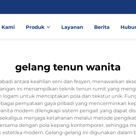
 Kami
Produk
Layanan
Berita
Hubun
gelang tenun wanita
badi antara keahlian seni dan fesyen, menawarkan aks
 tangan ini menampilkan teknik tenun rumit yang men
emen logam untuk menciptakan pola dan tekstur unik. F
ebagai pernyataan gaya pribadi yang mencerminkan kepr
 wanita modern dilengkapi sistem pengait yang dapat d
 sekaligus menjaga ketahanan melalui metode pengikat
bersama dengan pola kepang kontemporer, sehingga m
k estetika modern. Gelang-gelang ini digunakan dalam be