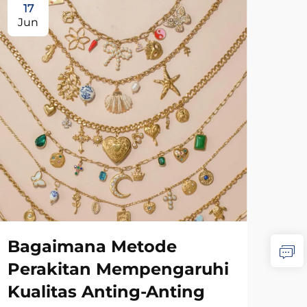
17
1
Jun
Ju
Ba
Ku
Bagaimana Metode
Wa
Perakitan Mempengaruhi
Ma
Kualitas Anting-Anting