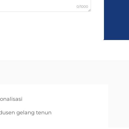
0/1000
onalisasi
dusen gelang tenun