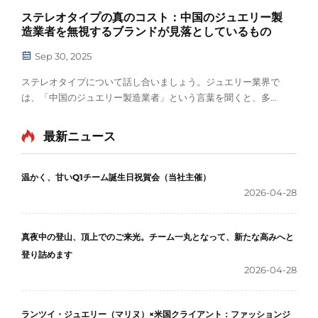
ステレオタイプの真のコスト：中国のジュエリー製
造業者を無視するブランドが見落としているもの
Sep 30, 2025
ステレオタイプについて話し合いましょう。ジュエリー業界で
は、「中国のジュエリー製造業者」という言葉を聞くと、多く
のブランドが複雑な反応を示します。広州などの生産拠点にあ
る工場が大量生産に集中していた初期の時代を思い出すブラン
最新ニュース
ドも多いのです…
温かく、甘いQ1チーム誕生日祝賀会（当社主催）
2026-04-28
真夜中の登山、頂上でのご来光。チーム一丸となって、新たな高みへと
登り詰めます
2026-04-28
ランツイ・ジュエリー（マリヌ）×米国クライアント：ファッションジ