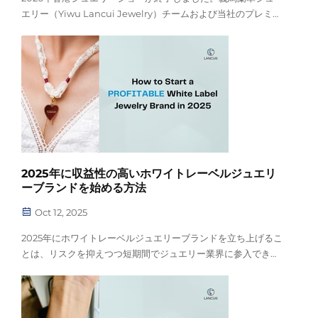
エリー（Yiwu Lancui Jewelry）チームおよび当社のプレミア
ムブランド「マリヌー（Marriun）」は、香港湾仔コンベンシ
ョン＆エキシビションセンター内ブース5B-F37での成功裏の
出展を皆様と共有できることを大変嬉しく思います。
2025年に収益性の高いホワイトレーベルジュエリ
ーブランドを始める方法
Oct 12, 2025
2025年にホワイトレーベルジュエリーブランドを立ち上げるこ
とは、リスクを抑えつつ短期間でジュエリー業界に参入できる
ユニークな機会を提供します。手頃な価格の高級感と意味のあ
るデザインに対する世界的な需要が高まっており、消費者はこ
れまで以上に意識的な選択をするようになっています…