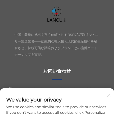
中国・義烏に拠点を置く信頼されるBSCI認証取得ジュエ
リー製造業者——伝統的な職人技と現代的生産技術を融
合させ、持続可能な調達およびブランドとの協働パート
ナーシップを実現。
お問い合わせ
浙江省義烏市江東街道青口工業区清溪東路149番地1号棟10階
We value your privacy
+86-19564394943
We use cookies and similar tools to provide our services.
[email protected]
If you don't want to accept all cookies, click Personalize