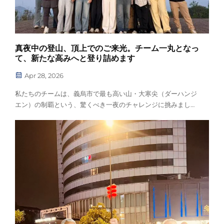
真夜中の登山、頂上でのご来光。チーム一丸となっ
て、新たな高みへと登り詰めます
Apr 28, 2026
私たちのチームは、義烏市で最も高い山・大寒尖（ダーハンジ
エン）の制覇という、驚くべき一夜のチャレンジに挑みまし
た！真夜中2時、静寂に包まれた暗闇の中、私たちは集合し、
暗い森や急峻な山道を進む過酷な夜間ハイキングに臨みまし
た。道中では…