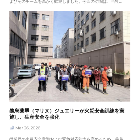
よびそのチームを温かく歓迎しました。今回の訪問は、当社の
国際協力における新たなマイルストーンとなり、クライアント
独自のデザインアイデアを、…向けに市場投入可能なジュエリ
ーコレクションへと具現化する方法について協議しました。
義烏蘭翠（マリヌ）ジュエリーが火災安全訓練を実
施し、生産安全を強化
Mar 26, 2026
従業員の火災安全意識および緊急対応能力を高めるため、義烏