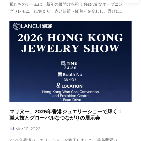
私たちのチームは、新年の幕開けを祝う festive なオープニン
グセレモニーに集まり、赤い封筒（紅包）を交わし、喜びに満
ちたひとときを共有するとともに、マリヌーの成長に向けた共
通のビジョンを再確認しました。この集いを通じて、私たちの
コアバリュー——職人技、サステナビリティ、グローバル…
——が再確認されました。
マリヌー、2026年香港ジュエリーショーで輝く：
職人技とグローバルなつながりの展示会
Mar 10, 2026
2026年香港ジュエリーショーが終了しました。義烏蘭翠ジュ