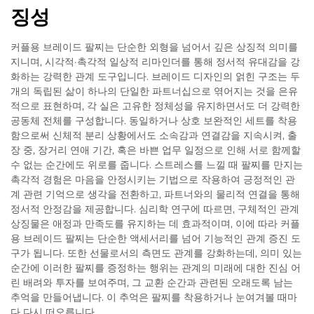
징성
커플용 브레이드 팔찌는 단순한 외형을 넘어서 깊은 상징적 의미를
지니며, 시각적·촉각적 일상적 리마인더를 통해 정서적 유대감을 강
화하는 강력한 관계 도구입니다. 브레이드 디자인의 얽힌 구조는 두
개의 독립된 삶이 하나의 단일한 파트너십으로 엮어지는 것을 은유
적으로 표현하며, 각 실은 고유한 정체성을 유지하면서도 더 강력한
공동체 전체를 구성합니다. 동일하거나 상호 보완적인 세트를 착용
함으로써 신체적 분리 상황에서도 소속감과 연결감을 지속시켜, 출
장 중, 장거리 연애 기간, 혹은 바쁜 업무 일정으로 인해 서로 함께할
수 없는 순간에도 위로를 줍니다. 스트레스를 느낄 때 팔찌를 만지는
촉각적 경험은 마음을 안정시키는 기법으로 작용하여 긍정적인 관
계 관련 기억으로 생각을 전환하고, 파트너와의 물리적 연결을 통해
정서적 안정감을 제공합니다. 심리학 연구에 따르면, 구체적인 관계
상징물은 애정과 만족도를 유지하는 데 효과적이며, 이에 따라 커플
용 브레이드 팔찌는 단순한 액세서리를 넘어 기능적인 관계 증진 도
구가 됩니다. 또한 선물로서의 측면도 관계를 강화하는데, 의미 있는
순간에 이러한 팔찌를 증정하는 행위는 관계의 미래에 대한 진심 어
린 배려와 투자를 보여주며, 그 교환 순간과 관련된 오래도록 남는
추억을 만들어냅니다. 이 추억은 팔찌를 착용하거나 눈여겨볼 때마
다 다시 떠오릅니다.