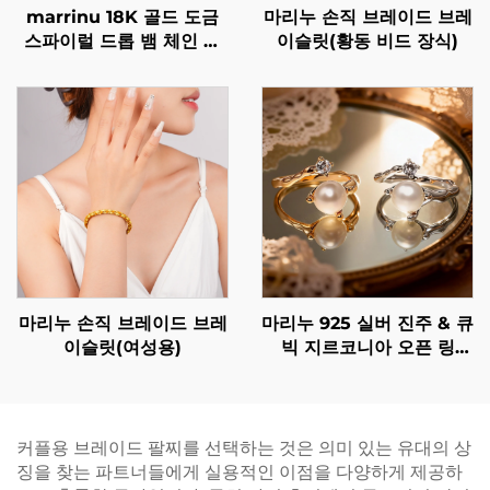
marrinu 18K 골드 도금
마리누 손직 브레이드 브레
스파이럴 드롭 뱀 체인 목
이슬릿(황동 비드 장식)
걸이 BXG-02
마리누 손직 브레이드 브레
마리누 925 실버 진주 & 큐
이슬릿(여성용)
빅 지르코니아 오픈 링
(SKU: BXRAG005)
커플용 브레이드 팔찌를 선택하는 것은 의미 있는 유대의 상
징을 찾는 파트너들에게 실용적인 이점을 다양하게 제공하