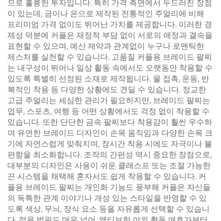
므로 훌륭한 투자입니다. 특히 가격 측면에서 두드러진 장점
이 있는데, 금이나 은으로 제작된 전통적인 주얼리에 비해
프리미엄 가격 없이도 뛰어난 가치를 제공합니다. 이러한 경
제성 덕분에 커플은 재정적 부담 없이 서로의 애정과 결속을
표현할 수 있으며, 예산 제약과 관계없이 누구나 로맨틱한
제스처를 실천할 수 있습니다. 고품질 커플용 브레이드 팔찌
는 내구성이 뛰어나 일상 활동 속에서도 오랫동안 착용할 수
있도록 특별히 선정된 소재로 제작됩니다. 물 접촉, 운동, 반
복적인 착용 등 다양한 상황에도 견딜 수 있습니다. 정교한
고급 주얼리는 세심한 관리가 필요하지만, 브레이드 팔찌는
업무, 스포츠, 여행 등 어떤 상황에서도 걱정 없이 착용할 수
있습니다. 또한 단단한 금속 팔찌보다 착용감이 훨씬 우수하
여 유연한 브레이드 디자인이 손목 움직임과 다양한 손목 크
기에 자연스럽게 맞춰지며, 장시간 착용 시에도 자극이나 불
편함을 최소화합니다. 조작의 간편성 역시 중요한 장점으로,
대부분의 디자인은 사용이 쉬운 클래스프 또는 조절 가능한
끈 시스템을 채택해 혼자서도 쉽게 착용할 수 있습니다. 커
플용 브레이드 팔찌는 개인화 기능도 풍부해 커플은 자신들
의 독특한 관계 이야기나 개성 있는 스타일을 반영할 수 있
도록 색상, 무늬, 장식 요소 등을 자유롭게 선택할 수 있습니
다. 적용 범위도 매우 넓어, 액티브한 야외 활동 애호가부터