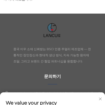
중국 이우 소재 신뢰받는 BSCI 인증 주얼리 제조업체 — 전
통적인 장인정신과 현대적 생산 방식, 지속 가능한 원자재
조달, 그리고 브랜드 간 협업 파트너십을 융합합니다.
문의하기
절강성 의오시 장둥구 칭커우 산업단지 칭시동로 149번지 1동 10층
We value your privacy
+86-19564394943