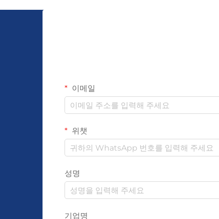
이메일
위챗
성명
기업명