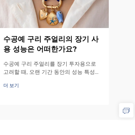
수공예 구리 주얼리의 장기 사
대
용 성능은 어떠한가요?
성
인
수공예 구리 주얼리를 장기 투자용으로
고려할 때, 오랜 기간 동안의 성능 특성을
친구
이해하는 것이 현명한 구매 결정을 내리
선택
더 보기
는 데 매우 중요합니다. 구리는 고유한 물
객 
더 
리적·화학적 특성을 지닌 천연 금속으로...
문제
됩니