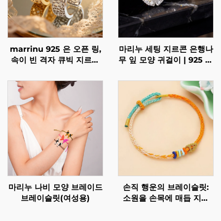
marrinu 925 은 오픈 링,
마리누 세팅 지르콘 은행나
속이 빈 격자 큐빅 지르코
무 잎 모양 귀걸이 | 925 스
니아 링, 독점 고급 맞춤형
털링 실버 포스트 프리미엄
링, BXRAG001
귀걸이
마리누 나비 모양 브레이드
손직 행운의 브레이슬릿:
브레이슬릿(여성용)
소원을 손목에 매듭 지어
보세요