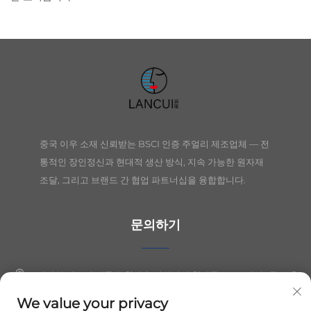
중국 이우 소재 신뢰받는 BSCI 인증 주얼리 제조업체 — 전
통적인 장인정신과 현대적 생산 방식, 지속 가능한 원자재
조달, 그리고 브랜드 간 협업 파트너십을 융합합니다.
문의하기
절강성 의오시 장둥구 칭커우 산업단지 칭시동로 149번지 1동 10층
We value your privacy
+86-19564394943