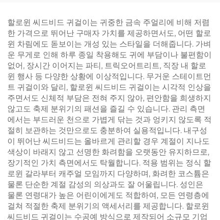
할로윈 씨드비드 귀걸이는 귀중한 금속 주얼리에 비해 저렴
한 가격으로 뛰어난 구매자 가치를 제공하면서도, 어떤 할로
윈 차림에도 돋보이는 개성 있는 스타일을 더해줍니다. 가벼
운 무게로 인해 하루 종일 착용해도 귀에 부담이나 불편함이
없어, 장시간 이어지는 파티, 트릭오어트리트, 직장 내 할로
윈 행사 등 다양한 상황에 이상적입니다. 무거운 스테이트먼
트 귀걸이와 달리, 할로윈 씨드비드 귀걸이는 시각적 인상을
주면서도 신체적 부담은 전혀 주지 않아, 편안함을 희생하지
않고도 축제 분위기의 패션을 즐길 수 있습니다. 관리 측면
에서는 부드러운 천으로 가볍게 닦는 것과 엉키지 않도록 적
절히 보관하는 것만으로도 충분하여 실용적입니다. 내구성
이 뛰어난 씨드비드는 올바르게 관리할 경우 계절이 지나도
색상이 바래지 않고 선명한 화려함을 오랫동안 유지하므로,
장기적인 가치 측면에서도 탁월합니다. 적용 범위는 정식 할
로윈 갈라부터 캐주얼 모임까지 다양하며, 화려한 코스튬은
물론 단순한 계절 감성의 의상과도 잘 어울립니다. 성인은
물론 연령대가 높은 어린이에게도 적합하여, 모든 연령층에
걸쳐 적절한 축제 분위기의 액세서리를 제공합니다. 할로윈
씨드비드 귀걸이는 수공예 방식으로 제작되어 소규모 기업