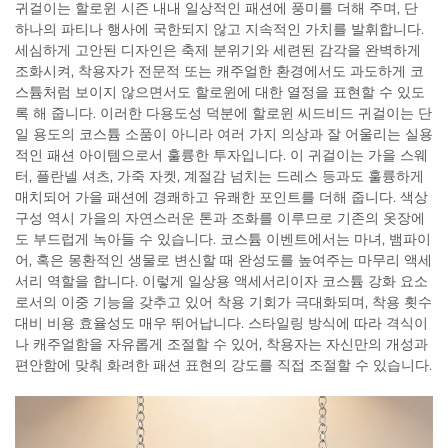
귀걸이는 할로윈 시즌 내내 일상적인 패션에 풍미를 더해 주며, 단
하나의 파티나 행사에 국한되지 않고 지속적인 가치를 발휘합니다.
세심하게 고안된 디자인은 축제 분위기와 세련된 감각을 완벽하게
조화시켜, 착용자가 전문적 또는 캐주얼한 환경에서도 과도하게 코
스튬처럼 보이지 않으면서도 할로윈에 대한 열정을 표현할 수 있도
록 해 줍니다. 이러한 다용도성 덕분에 할로윈 씨드비드 귀걸이는 단
일 용도의 코스튬 소품이 아니라 여러 가지 의상과 잘 어울리는 실용
적인 패션 아이템으로서 훌륭한 투자입니다. 이 귀걸이는 가을 스웨
터, 플란넬 셔츠, 가죽 자켓, 계절감 넘치는 드레스 등과도 훌륭하게
매치되어 가을 패션에 경쾌하고 유쾌한 포인트를 더해 줍니다. 색상
구성 역시 가을의 자연스러운 톤과 조화를 이루므로 기존의 옷장에
도 부드럽게 녹아들 수 있습니다. 코스튬 이벤트에서는 마녀, 뱀파이
어, 혹은 몽환적인 생물로 변신할 때 완성도를 높여주는 마무리 액세
서리 역할을 합니다. 이렇게 일상용 액세서리이자 코스튬 강화 요소
로서의 이중 기능을 갖추고 있어 착용 기회가 극대화되며, 착용 횟수
대비 비용 효율성도 매우 뛰어납니다. 스타일링 방식에 따라 격식이
나 캐주얼함을 자유롭게 조절할 수 있어, 착용자는 자신만의 개성과
편안함에 맞춰 화려한 패션 표현의 강도를 직접 조절할 수 있습니다.