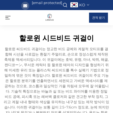
[email protected]
KO
견적 받기
할로윈 시드비드 귀걸이
할로윈 씨드비드 귀걸이는 정교한 비드 공예와 계절적 모티프를 결
합해 시선을 사로잡는 환절기 주얼리로, 손으로 정성스럽게 제작된
축제용 액세서리입니다. 이 귀걸이에는 호박, 유령, 마녀, 박쥐, 해골,
캔디코ーン, 무서운 캐릭터 등 할로윈 테마의 디자인을 형성하기 위
해 미세한 유리 또는 플라스틱 씨드비드를 특수 실꿰기 기법으로 정
밀하게 엮은 것이 특징입니다. 할로윈 씨드비드 귀걸이의 주요 기능
은 할로윈 분위기를 연출하면서도 세련되고 가벼운 액세서리를 제
공하는 것으로, 코스튬과 일상적인 가을 차림새 모두에 잘 어울립니
다. 기술적 특징으로는 바늘과 실 또는 비드 와이어를 이용한 정밀
비드 공예, 피시훅 또는 레버백 클로저와 같은 견고한 부착 장치, 그
리고 계절 내내 형태와 색상을 유지하는 내구성 있는 제작 방식이 있
습니다. 이러한 귀걸이는 보통 길이 2.5~7.6cm 정도로, 눈에 띄지만
지나치게 무겁거나 불편하지 않도록 설계되었습니다. 용도는 할로