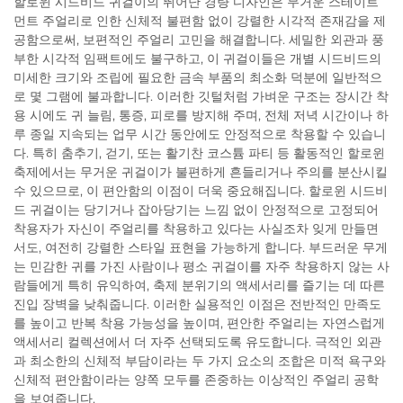
할로윈 시드비드 귀걸이의 뛰어난 경량 디자인은 무거운 스테이트
먼트 주얼리로 인한 신체적 불편함 없이 강렬한 시각적 존재감을 제
공함으로써, 보편적인 주얼리 고민을 해결합니다. 세밀한 외관과 풍
부한 시각적 임팩트에도 불구하고, 이 귀걸이들은 개별 시드비드의
미세한 크기와 조립에 필요한 금속 부품의 최소화 덕분에 일반적으
로 몇 그램에 불과합니다. 이러한 깃털처럼 가벼운 구조는 장시간 착
용 시에도 귀 늘림, 통증, 피로를 방지해 주며, 전체 저녁 시간이나 하
루 종일 지속되는 업무 시간 동안에도 안정적으로 착용할 수 있습니
다. 특히 춤추기, 걷기, 또는 활기찬 코스튬 파티 등 활동적인 할로윈
축제에서는 무거운 귀걸이가 불편하게 흔들리거나 주의를 분산시킬
수 있으므로, 이 편안함의 이점이 더욱 중요해집니다. 할로윈 시드비
드 귀걸이는 당기거나 잡아당기는 느낌 없이 안정적으로 고정되어
착용자가 자신이 주얼리를 착용하고 있다는 사실조차 잊게 만들면
서도, 여전히 강렬한 스타일 표현을 가능하게 합니다. 부드러운 무게
는 민감한 귀를 가진 사람이나 평소 귀걸이를 자주 착용하지 않는 사
람들에게 특히 유익하여, 축제 분위기의 액세서리를 즐기는 데 따른
진입 장벽을 낮춰줍니다. 이러한 실용적인 이점은 전반적인 만족도
를 높이고 반복 착용 가능성을 높이며, 편안한 주얼리는 자연스럽게
액세서리 컬렉션에서 더 자주 선택되도록 유도합니다. 극적인 외관
과 최소한의 신체적 부담이라는 두 가지 요소의 조합은 미적 욕구와
신체적 편안함이라는 양쪽 모두를 존중하는 이상적인 주얼리 공학
을 보여줍니다.