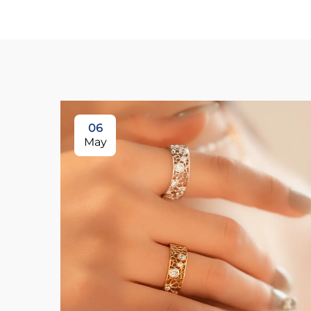
06
May