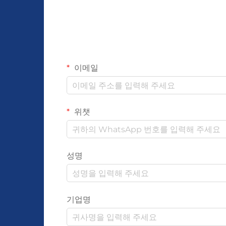
이메일
위챗
성명
기업명