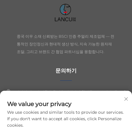
중국 이우 소재 신뢰받는 BSCI 인증 주얼리 제조업체 — 전
통적인 장인정신과 현대적 생산 방식, 지속 가능한 원자재
조달, 그리고 브랜드 간 협업 파트너십을 융합합니다.
문의하기
절강성 의오시 장둥구 칭커우 산업단지 칭시동로 149번지 1동 10층
We value your privacy
+86-19564394943
We use cookies and similar tools to provide our services.
[email protected]
If you don't want to accept all cookies, click Personalize
cookies.