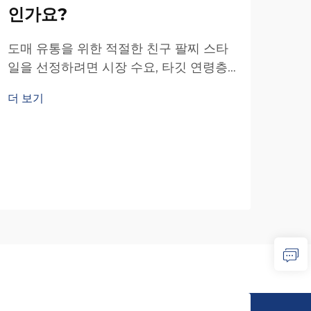
인가요?
도매 유통을 위한 적절한 친구 팔찌 스타
대
일을 선정하려면 시장 수요, 타깃 연령층
에
및 이익 마진을 균형 있게 고려하는 전략
더 보기
무
적 접근이 필요합니다. 성공적인 도매 구
매자들은 친구 팔찌 시장이...
목걸
제품
모두
더 
디자
구조
영향