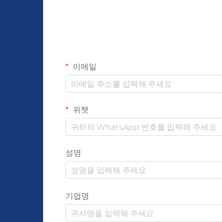
이메일
위챗
성명
기업명