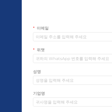
이메일
위챗
성명
기업명