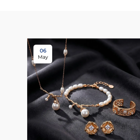
06
May