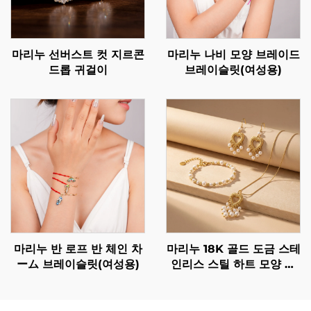
마리누 선버스트 컷 지르콘
마리누 나비 모양 브레이드
드롭 귀걸이
브레이슬릿(여성용)
마리누 반 로프 반 체인 차
마리누 18K 골드 도금 스테
ーム 브레이슬릿(여성용)
인리스 스틸 하트 모양 진
주 태슬 후프 귀걸이 - 가볍
고 우아한 스테이트먼트 드
롭 귀걸이