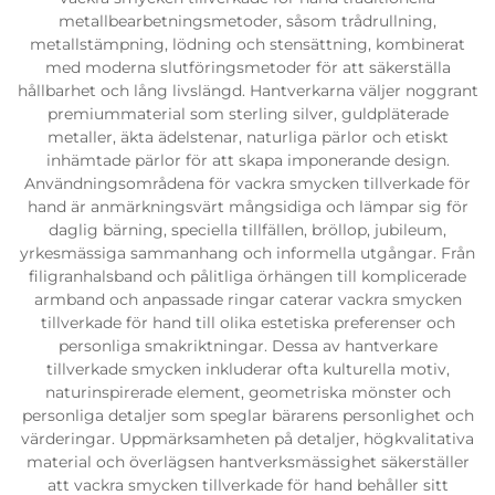
metallbearbetningsmetoder, såsom trådrullning,
metallstämpning, lödning och stensättning, kombinerat
med moderna slutföringsmetoder för att säkerställa
hållbarhet och lång livslängd. Hantverkarna väljer noggrant
premiummaterial som sterling silver, guldpläterade
metaller, äkta ädelstenar, naturliga pärlor och etiskt
inhämtade pärlor för att skapa imponerande design.
Användningsområdena för vackra smycken tillverkade för
hand är anmärkningsvärt mångsidiga och lämpar sig för
daglig bärning, speciella tillfällen, bröllop, jubileum,
yrkesmässiga sammanhang och informella utgångar. Från
filigranhalsband och pålitliga örhängen till komplicerade
armband och anpassade ringar caterar vackra smycken
tillverkade för hand till olika estetiska preferenser och
personliga smakriktningar. Dessa av hantverkare
tillverkade smycken inkluderar ofta kulturella motiv,
naturinspirerade element, geometriska mönster och
personliga detaljer som speglar bärarens personlighet och
värderingar. Uppmärksamheten på detaljer, högkvalitativa
material och överlägsen hantverksmässighet säkerställer
att vackra smycken tillverkade för hand behåller sitt