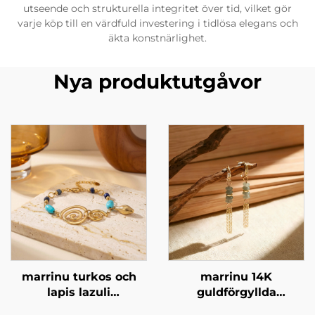
utseende och strukturella integritet över tid, vilket gör
varje köp till en värdfuld investering i tidlösa elegans och
äkta konstnärlighet.
Nya produktutgåvor
marrinu turkos och
marrinu 14K
lapis lazuli
guldförgyllda
konstspiralararmband
kopparörhängen med