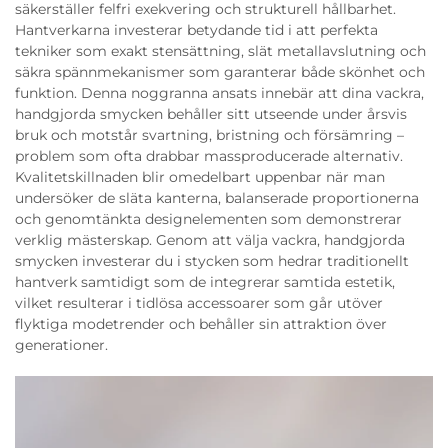
säkerställer felfri exekvering och strukturell hållbarhet.
Hantverkarna investerar betydande tid i att perfekta
tekniker som exakt stensättning, slät metallavslutning och
säkra spännmekanismer som garanterar både skönhet och
funktion. Denna noggranna ansats innebär att dina vackra,
handgjorda smycken behåller sitt utseende under årsvis
bruk och motstår svartning, bristning och försämring –
problem som ofta drabbar massproducerade alternativ.
Kvalitetskillnaden blir omedelbart uppenbar när man
undersöker de släta kanterna, balanserade proportionerna
och genomtänkta designelementen som demonstrerar
verklig mästerskap. Genom att välja vackra, handgjorda
smycken investerar du i stycken som hedrar traditionellt
hantverk samtidigt som de integrerar samtida estetik,
vilket resulterar i tidlösa accessoarer som går utöver
flyktiga modetrender och behåller sin attraktion över
generationer.