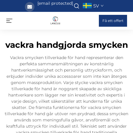
[email protected]
SV
Få ett offert
vackra handgjorda smycken
Vackra smycken tillverkade för hand representerar den
perfekta sammansmältningen av konstnärlig
hantverksmässighet och personlig uttrycksform, och
erbjuder individer unika accessoarer som inte kan återges
genom massproduktion. Varje stycke vackra smycken
tillverkade för hand är noggrant skapade av skickliga
hantverkare som lägger ner sin kreativitet och expertis i
varje design, vilket säkerställer att kunderna får unika
skatter. De främsta funktionerna för vackra smycken
tillverkade för hand går utöver ren prydnad; dessa smycken
används som meningsfulla gåvor, arvsföremål och
kraftfulla uttryck för individuell stil. Tekniskt sett använder
vackra smycken tillverkade för hand traditionella