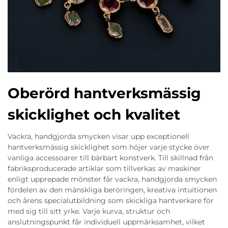
Oberörd hantverksmässig
skicklighet och kvalitet
Vackra, handgjorda smycken visar upp exceptionell
hantverksmässig skicklighet som höjer varje stycke över
vanliga accessoarer till bärbart konstverk. Till skillnad från
fabriksproducerade artiklar som tillverkas av maskiner
enligt upprepade mönster får vackra, handgjorda smycken
fördelen av den mänskliga beröringen, kreativa intuitionen
och årens specialutbildning som skickliga hantverkare för
med sig till sitt yrke. Varje kurva, struktur och
anslutningspunkt får individuell uppmärksamhet, vilket