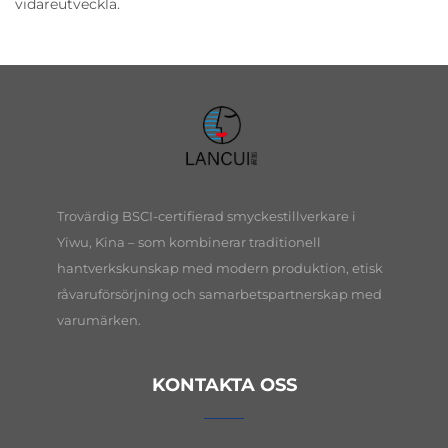
vidareutveckla.
Trovärdig BSCI-certifierad smyckestillverkare i
Yiwu, Kina – som kombinerar traditionell
hantverkskunskap med modern produktion, etisk
råvaruförsörjning och samarbetspartnerskap med
varumärken.
KONTAKTA OSS