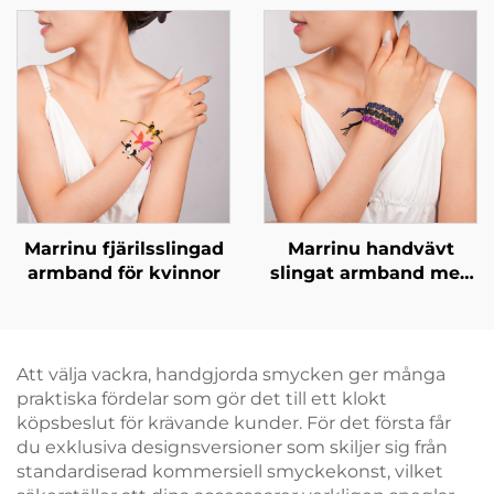
i rostfritt stål,
gnistrande effekt
minimalistisk
lyxklädsel BXGT-02
Marrinu fjärilsslingad
Marrinu handvävt
armband för kvinnor
slingat armband med
messingkulor som
accent
Att välja vackra, handgjorda smycken ger många
praktiska fördelar som gör det till ett klokt
köpsbeslut för krävande kunder. För det första får
du exklusiva designsversioner som skiljer sig från
standardiserad kommersiell smyckekonst, vilket