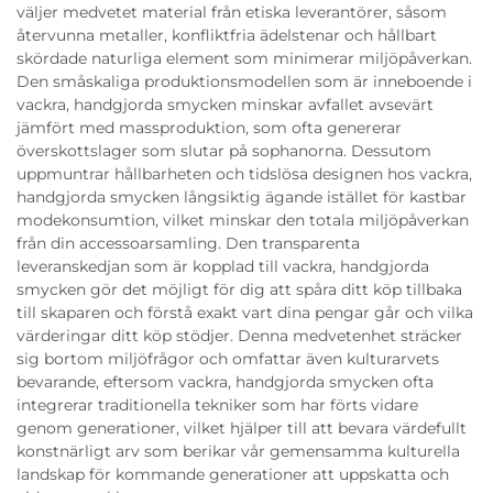
väljer medvetet material från etiska leverantörer, såsom
återvunna metaller, konfliktfria ädelstenar och hållbart
skördade naturliga element som minimerar miljöpåverkan.
Den småskaliga produktionsmodellen som är inneboende i
vackra, handgjorda smycken minskar avfallet avsevärt
jämfört med massproduktion, som ofta genererar
överskottslager som slutar på sophanorna. Dessutom
uppmuntrar hållbarheten och tidslösa designen hos vackra,
handgjorda smycken långsiktig ägande istället för kastbar
modekonsumtion, vilket minskar den totala miljöpåverkan
från din accessoarsamling. Den transparenta
leveranskedjan som är kopplad till vackra, handgjorda
smycken gör det möjligt för dig att spåra ditt köp tillbaka
till skaparen och förstå exakt vart dina pengar går och vilka
värderingar ditt köp stödjer. Denna medvetenhet sträcker
sig bortom miljöfrågor och omfattar även kulturarvets
bevarande, eftersom vackra, handgjorda smycken ofta
integrerar traditionella tekniker som har förts vidare
genom generationer, vilket hjälper till att bevara värdefullt
konstnärligt arv som berikar vår gemensamma kulturella
landskap för kommande generationer att uppskatta och