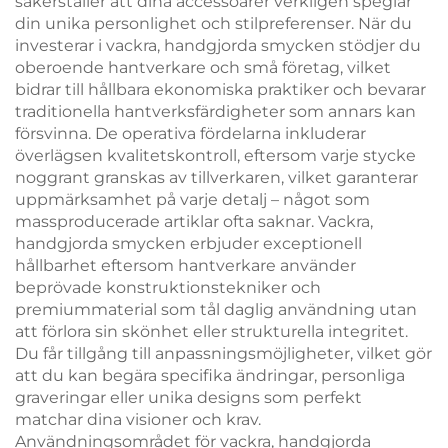
säkerställer att dina accessoarer verkligen speglar
din unika personlighet och stilpreferenser. När du
investerar i vackra, handgjorda smycken stödjer du
oberoende hantverkare och små företag, vilket
bidrar till hållbara ekonomiska praktiker och bevarar
traditionella hantverksfärdigheter som annars kan
försvinna. De operativa fördelarna inkluderar
överlägsen kvalitetskontroll, eftersom varje stycke
noggrant granskas av tillverkaren, vilket garanterar
uppmärksamhet på varje detalj – något som
massproducerade artiklar ofta saknar. Vackra,
handgjorda smycken erbjuder exceptionell
hållbarhet eftersom hantverkare använder
beprövade konstruktionstekniker och
premiummaterial som tål daglig användning utan
att förlora sin skönhet eller strukturella integritet.
Du får tillgång till anpassningsmöjligheter, vilket gör
att du kan begära specifika ändringar, personliga
graveringar eller unika designs som perfekt
matchar dina visioner och krav.
Användningsområdet för vackra, handgjorda