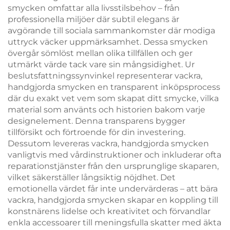
smycken omfattar alla livsstilsbehov – från
professionella miljöer där subtil elegans är
avgörande till sociala sammankomster där modiga
uttryck väcker uppmärksamhet. Dessa smycken
övergår sömlöst mellan olika tillfällen och ger
utmärkt värde tack vare sin mångsidighet. Ur
beslutsfattningssynvinkel representerar vackra,
handgjorda smycken en transparent inköpsprocess
där du exakt vet vem som skapat ditt smycke, vilka
material som använts och historien bakom varje
designelement. Denna transparens bygger
tillförsikt och förtroende för din investering.
Dessutom levereras vackra, handgjorda smycken
vanligtvis med vårdinstruktioner och inkluderar ofta
reparationstjänster från den ursprunglige skaparen,
vilket säkerställer långsiktig nöjdhet. Det
emotionella värdet får inte undervärderas – att bära
vackra, handgjorda smycken skapar en koppling till
konstnärens lidelse och kreativitet och förvandlar
enkla accessoarer till meningsfulla skatter med äkta