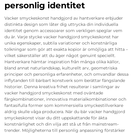
personlig identitet
Vacker smyckeskonst handgjord av hantverkare erbjuder
distinkta design som låter dig uttrycka din individuella
identitet genom accessoarer som verkligen speglar vem
du är. Varje stycke vacker handgjord smyckeskonst har
unika egenskaper, subtila variationer och konstnärliga
tolkningar som gör att exakta kopior är omöjliga att hitta –
vilket säkerställer att du äger något genuint speciellt.
Hantverkare hämtar inspiration från många olika källor,
bland annat naturlandskap, kulturellt arv, geometriska
principer och personliga erfarenheter, och omvandlar dessa
inflytanden till bärbart konstverk som berättar fängslande
historier. Denna kreativa frihet resulterar i samlingar av
vacker handgjord smyckeskonst med oväntade
färgkombinationer, innovativa materialkombinationer och
fantasifulla former som kommersiella smyckestillverkare
aldrig skulle våga producera. När du bär vacker handgjord
smyckeskonst visar du ditt uppskattande för äkta
konstnärlighet och din vilja att stå ut från mainstream-
trender. Möjligheterna till personlig anpassning förstärker