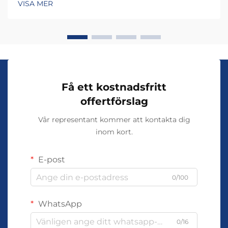
VISA MER
trender. Att förstå dessa specifika
användningsområden avslöjar varför...
Få ett kostnadsfritt
offertförslag
Vår representant kommer att kontakta dig
inom kort.
E-post
0/100
WhatsApp
0/16