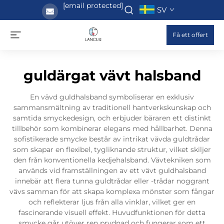
[email protected]
SV
Få ett offert
guldärgat vävt halsband
En vävd guldhalsband symboliserar en exklusiv
sammansmältning av traditionell hantverkskunskap och
samtida smyckedesign, och erbjuder bäraren ett distinkt
tillbehör som kombinerar elegans med hållbarhet. Denna
sofistikerade smycke består av intrikat vävda guldtrådar
som skapar en flexibel, tygliknande struktur, vilket skiljer
den från konventionella kedjehalsband. Vävtekniken som
används vid framställningen av ett vävt guldhalsband
innebär att flera tunna guldtrådar eller -trådar noggrant
vävs samman för att skapa komplexa mönster som fångar
och reflekterar ljus från alla vinklar, vilket ger en
fascinerande visuell effekt. Huvudfunktionen för detta
smycke går utöver ren prydnad och fungerar som ett