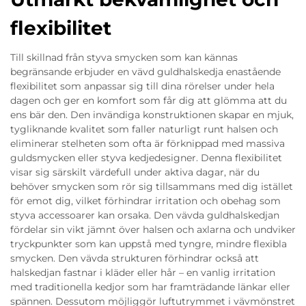
flexibilitet
Till skillnad från styva smycken som kan kännas
begränsande erbjuder en vävd guldhalskedja enastående
flexibilitet som anpassar sig till dina rörelser under hela
dagen och ger en komfort som får dig att glömma att du
ens bär den. Den invändiga konstruktionen skapar en mjuk,
tygliknande kvalitet som faller naturligt runt halsen och
eliminerar stelheten som ofta är förknippad med massiva
guldsmycken eller styva kedjedesigner. Denna flexibilitet
visar sig särskilt värdefull under aktiva dagar, när du
behöver smycken som rör sig tillsammans med dig istället
för emot dig, vilket förhindrar irritation och obehag som
styva accessoarer kan orsaka. Den vävda guldhalskedjan
fördelar sin vikt jämnt över halsen och axlarna och undviker
tryckpunkter som kan uppstå med tyngre, mindre flexibla
smycken. Den vävda strukturen förhindrar också att
halskedjan fastnar i kläder eller hår – en vanlig irritation
med traditionella kedjor som har framträdande länkar eller
spännen. Dessutom möjliggör luftutrymmet i vävmönstret