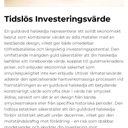
Tidslös Investeringsvärde
En guldvävd halskedja representerar ett solidt ekonomiskt
beslut som kombinerar värdet av ädla metaller med en
bestående design, vilket ger både omedelbar
tillfredsställelse och långsiktig investeringspotential. Den
omfattande mängden guld säkerställer att din halskedja
behåller sitt inneboende värde, kopplat till guldmarknadens
priser, och erbjuder ekonomisk säkerhet som
smyckesjuklighet inte kan erbjuda. Utöver råmaterialvärde
adderar den specialiserade hantverksmässiga processen vid
framställningen av en guldvävd halskedja ett betydande
konstnärligt värde som ofta ökar i värde när smycket
åldras, särskilt om det är en design från kända
smyckesmakare eller från specifika historiska perioder. Den
tidlösa estetiken säkerställer att din guldvävd halskedja
förblir stilistiskt aktuell under decennier, vilket gör den
motståndskraftig mot föråldring – en risk som drabbar
modetrender och skyddar din investering mot