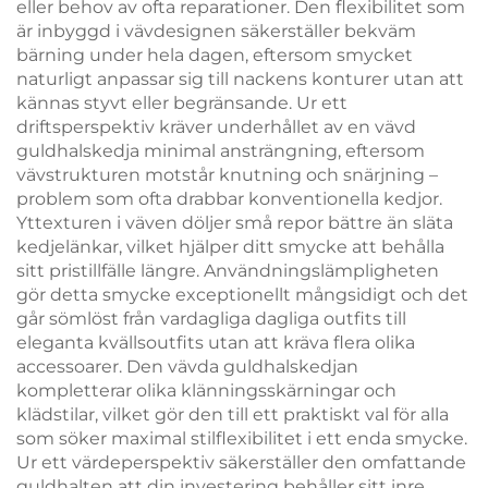
eller behov av ofta reparationer. Den flexibilitet som
är inbyggd i vävdesignen säkerställer bekväm
bärning under hela dagen, eftersom smycket
naturligt anpassar sig till nackens konturer utan att
kännas styvt eller begränsande. Ur ett
driftsperspektiv kräver underhållet av en vävd
guldhalskedja minimal ansträngning, eftersom
vävstrukturen motstår knutning och snärjning –
problem som ofta drabbar konventionella kedjor.
Yttexturen i väven döljer små repor bättre än släta
kedjelänkar, vilket hjälper ditt smycke att behålla
sitt pristillfälle längre. Användningslämpligheten
gör detta smycke exceptionellt mångsidigt och det
går sömlöst från vardagliga dagliga outfits till
eleganta kvällsoutfits utan att kräva flera olika
accessoarer. Den vävda guldhalskedjan
kompletterar olika klänningsskärningar och
klädstilar, vilket gör den till ett praktiskt val för alla
som söker maximal stilflexibilitet i ett enda smycke.
Ur ett värdeperspektiv säkerställer den omfattande
guldhalten att din investering behåller sitt inre