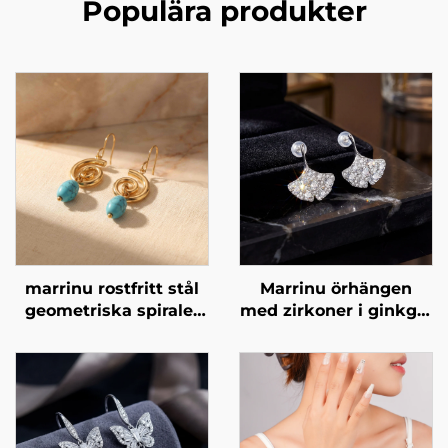
Populära produkter
marrinu rostfritt stål
Marrinu örhängen
geometriska spiraler
med zirkoner i ginkgo-
turkosa örhängen
bladsform, pläterade
BXG-02
med 925-silvrigt silver