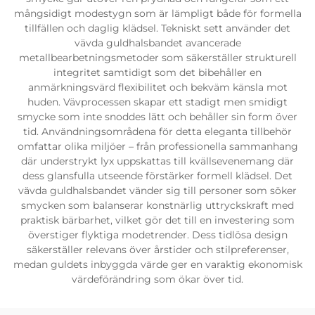
mångsidigt modestygn som är lämpligt både för formella
tillfällen och daglig klädsel. Tekniskt sett använder det
vävda guldhalsbandet avancerade
metallbearbetningsmetoder som säkerställer strukturell
integritet samtidigt som det bibehåller en
anmärkningsvärd flexibilitet och bekväm känsla mot
huden. Vävprocessen skapar ett stadigt men smidigt
smycke som inte snoddes lätt och behåller sin form över
tid. Användningsområdena för detta eleganta tillbehör
omfattar olika miljöer – från professionella sammanhang
där understrykt lyx uppskattas till kvällsevenemang där
dess glansfulla utseende förstärker formell klädsel. Det
vävda guldhalsbandet vänder sig till personer som söker
smycken som balanserar konstnärlig uttryckskraft med
praktisk bärbarhet, vilket gör det till en investering som
överstiger flyktiga modetrender. Dess tidlösa design
säkerställer relevans över årstider och stilpreferenser,
medan guldets inbyggda värde ger en varaktig ekonomisk
värdeförändring som ökar över tid.