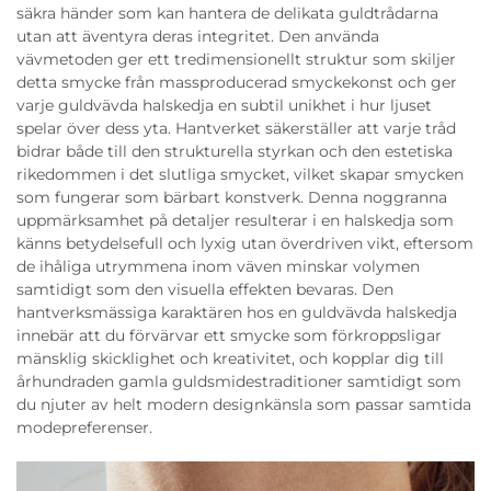
säkra händer som kan hantera de delikata guldtrådarna
utan att äventyra deras integritet. Den använda
vävmetoden ger ett tredimensionellt struktur som skiljer
detta smycke från massproducerad smyckekonst och ger
varje guldvävda halskedja en subtil unikhet i hur ljuset
spelar över dess yta. Hantverket säkerställer att varje tråd
bidrar både till den strukturella styrkan och den estetiska
rikedommen i det slutliga smycket, vilket skapar smycken
som fungerar som bärbart konstverk. Denna noggranna
uppmärksamhet på detaljer resulterar i en halskedja som
känns betydelsefull och lyxig utan överdriven vikt, eftersom
de ihåliga utrymmena inom väven minskar volymen
samtidigt som den visuella effekten bevaras. Den
hantverksmässiga karaktären hos en guldvävda halskedja
innebär att du förvärvar ett smycke som förkroppsligar
mänsklig skicklighet och kreativitet, och kopplar dig till
århundraden gamla guldsmidestraditioner samtidigt som
du njuter av helt modern designkänsla som passar samtida
modepreferenser.