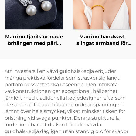
Marrinu fjärilsformade
Marrinu handvävt
örhängen med pärla
slingat armband för
och kubisk zirkonia
kvinnor
Att investera i en vävd guldhalskedja erbjuder
många praktiska fördelar som sträcker sig långt
bortom dess estetiska utseende. Den intrikata
vävkonstruktionen ger exceptionell hållbarhet
jämfört med traditionella kedjedesigner, eftersom
de sammanflätade trådarna fördelar spänningen
jämnt över hela smycket, vilket minskar risken för
bristning vid svaga punkter. Denna strukturella
fördel innebär att du kan bära din vävda
guldhalskedja dagligen utan ständig oro för skador