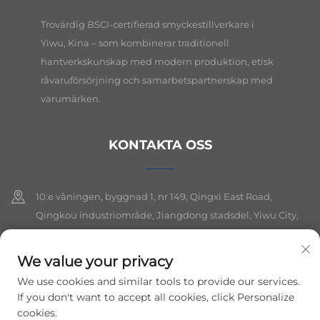
Trovärdig BSCI-certifierad smyckestillverkare i
Yiwu, Kina – som kombinerar traditionell
hantverkskunskap med modern produktion, etisk
råvaruförsörjning och samarbetspartnerskap med
varumärken.
KONTAKTA OSS
10:e våningen, byggnad 1, nr 149, Qingxi East Road,
Qingkou industriområde, Jiangdong stadsdel, Yiwu City,
Zhejiang-provinsen
We value your privacy
+86-19564394943
We use cookies and similar tools to provide our services.
[email protected]
If you don't want to accept all cookies, click Personalize
cookies.