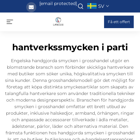
[email protected]
SV
Få ett offert
hantverkssmycken i parti
Engelska handgjorda smycken i grosshandel utgör en
blomstrande bransch som förbinder skickliga hantverkare
med butiker som söker unika, högkvalitativa smycken till
sina kunder. Denna grosshandelsmodell gör det möjligt for
företag att köpa distinkta smyckesartiklar som skapats av
talangfulla hantverkare som använder traditionella tekniker
och moderna designperspektiv. Branschen för handgjorda
smycken i grosshandel omfattar ett brett utbud av
produkter, inklusive halskedjor, armband, örhängen, ringar
och anpassade accessoarer tillverkade i ädla metaller,
ädelstenar, pärlor, läder och alternativa material. Den
främsta funktionen hos handgjorda smycken i grosshandel
är att ge butiker, butiksägare och e-handelsentreprenörer