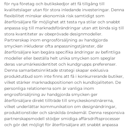
för nya företag och butikskedjor att få tillgång till
kvalitetslager utan för stora inledande investeringar. Denna
flexibilitet minskar ekonomisk risk samtidigt som
återförsäljare får möjlighet att testa nya stilar och snabbt
anpassa sig till marknadsförändringar utan att binda sig till
stora kvantiteter av obeprövade designmodeller.
Partnerskap inom engrosförsäljning av handgjorda
smycken inkluderar ofta anpassningstjänster, där
återförsäljare kan begära specifika ändringar av befintliga
modeller eller beställa helt unika smycken som speglar
deras varumärkesidentitet och kundgrupps preferenser.
Denna samarbetsinriktade strategi skapar exklusiva
produktutbud som inte finns att få i konkurrerande butiker,
vilket stärker marknadspositionen och kundlojaliteten. De
personliga relationerna som är vanliga inom
engrosförsäljning av handgjorda smycken ger
återförsäljare direkt tillträde till smyckeskonstnärerna,
vilket underlättar kommunikation om designändringar,
produktionstider och särskilda önskemål. Denna responsiva
partnerskapsmodell stödjer smidiga affärsdriftsprocesser
och gör det möjligt för återförsäljare att snabbt anpassa