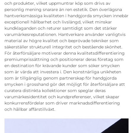
och produkter, vilket uppmuntrar köp som drivs av
personlig mening snarare än ren estetik. Den överlägsna
hantverksmässiga kvaliteten i handgjorda smycken innebär
exceptionell hållbarhet och livslängd, vilket minskar
kundklaganden och returer samtidigt som det stärker
varumärkesreputationen. Hantverkare använder vanligtvis
material av högre kvalitet och beprövade tekniker som
säkerställer strukturell integritet och bestående skönhet.
För återförsäljare motiverar denna kvalitetsdifferentiering
premiumprissättning och positionerar deras företag som
en destination för krävande kunder som söker smycken
som är värda att investera i. Den konstnärliga unikheten
som är tillgänglig genom partnerskap för handgjorda
smycken i grosshand gör det möjligt för återförsäljare att
curatera distinkta kollektioner som speglar deras
varumärkesidentitet och kundpreferenser, vilket skapar
konkurrensfördelar som driver marknadsdifferentiering
och hållbar affärstillväxt.