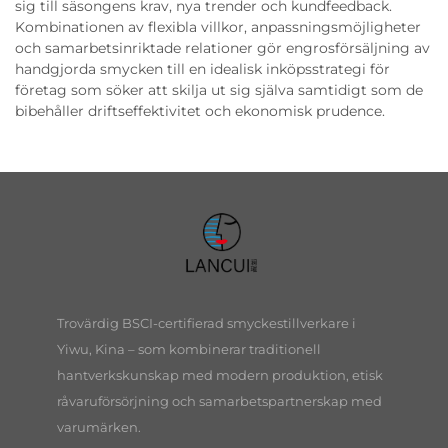
sig till säsongens krav, nya trender och kundfeedback.
Kombinationen av flexibla villkor, anpassningsmöjligheter
och samarbetsinriktade relationer gör engrosförsäljning av
handgjorda smycken till en idealisk inköpsstrategi för
företag som söker att skilja ut sig själva samtidigt som de
bibehåller driftseffektivitet och ekonomisk prudence.
Trovärdig BSCI-certifierad smyckestillverkare i
Yiwu, Kina – som kombinerar traditionell
hantverkskunskap med modern produktion, etisk
råvaruförsörjning och samarbetspartnerskap med
varumärken.