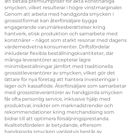
att betala premiumpriser för äkta konstnärliga
smycken, vilket resulterar i högre vinstmarginaler.
Genom att arbeta med handgjorda smycken i
grossistformat kan återförsäljare bygga
engagerande varumärkesberättelser kring
hantverk, etisk produktion och samarbete med
konstnärer – något som starkt resonar med dagens
värdemedvetna konsumenter. Driftsfördelar
inkluderar flexibla beställningskvantiteter, där
många leverantörer accepterar lägre
minimibeställningar jämfört med traditionella
grossistleverantörer av smycken, vilket gör det
lättare för nya företag att hantera investeringar i
lager och kassaflöde. Återförsäljare som samarbetar
med grossistleverantörer av handgjorda smycken
får ofta personlig service, inklusive hjälp med
produktval, insikter om marknadstrender och
rekommendationer kring merchandising som
bidrar till att optimera försäljningsprestanda.
Kvalitetsfördelen är betydande, eftersom
handgjorda smycken vanligtvis består av