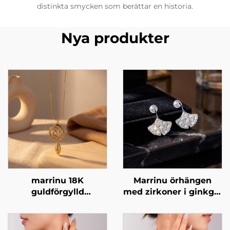
distinkta smycken som berättar en historia.
Nya produkter
marrinu 18K
Marrinu örhängen
guldförgylld
med zirkoner i ginkgo-
spiralformad hänglås
bladsform, pläterade
ormkedja halsband
med 925-silvrigt silver
BXG-02