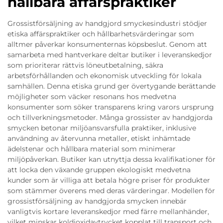
hållbara affärspraktiker
Grossistförsäljning av handgjord smyckesindustri stödjer
etiska affärspraktiker och hållbarhetsvärderingar som
alltmer påverkar konsumenternas köpsbeslut. Genom att
samarbeta med hantverkare deltar butiker i leveranskedjor
som prioriterar rättvis löneutbetalning, säkra
arbetsförhållanden och ekonomisk utveckling för lokala
samhällen. Denna etiska grund ger övertygande berättande
möjligheter som väcker resonans hos medvetna
konsumenter som söker transparens kring varors ursprung
och tillverkningsmetoder. Många grossister av handgjorda
smycken betonar miljöansvarsfulla praktiker, inklusive
användning av återvunna metaller, etiskt inhämtade
ädelstenar och hållbara material som minimerar
miljöpåverkan. Butiker kan utnyttja dessa kvalifikationer för
att locka den växande gruppen ekologiskt medvetna
kunder som är villiga att betala högre priser för produkter
som stämmer överens med deras värderingar. Modellen för
grossistförsäljning av handgjorda smycken innebär
vanligtvis kortare leveranskedjor med färre mellanhänder,
vilket minskar koldioxidavtrycket kopplat till transport och