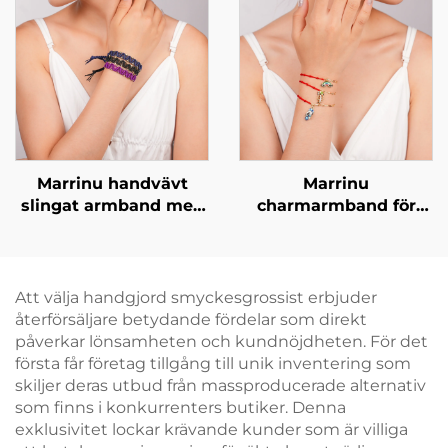
Marrinu handvävt
Marrinu
slingat armband med
charmarmband för
messingkulor som
kvinnor med halvrep
accent
och halvkedja
Att välja handgjord smyckesgrossist erbjuder
återförsäljare betydande fördelar som direkt
påverkar lönsamheten och kundnöjdheten. För det
första får företag tillgång till unik inventering som
skiljer deras utbud från massproducerade alternativ
som finns i konkurrenters butiker. Denna
exklusivitet lockar krävande kunder som är villiga