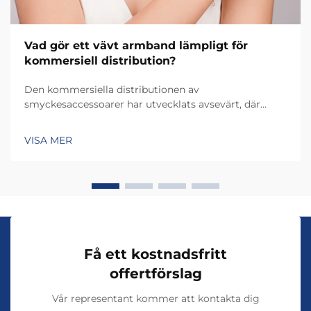
Vad gör ett vävt armband lämpligt för
kommersiell distribution?
Den kommersiella distributionen av
smyckesaccessoarer har utvecklats avsevärt, där
vävda armbandsdesigner har blivit en av de mest
mångsidiga och lönsamma produktkategorierna för
VISA MER
butiker och distributörer. Att förstå vad som gör ett
vävt armband lämpligt för kommersiell distribution
är avgörande för att maximera dess
marknadspotential...
Få ett kostnadsfritt
offertförslag
Vår representant kommer att kontakta dig