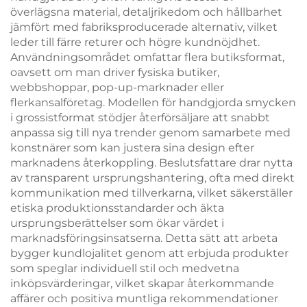
överlägsna material, detaljrikedom och hållbarhet
jämfört med fabriksproducerade alternativ, vilket
leder till färre returer och högre kundnöjdhet.
Användningsområdet omfattar flera butiksformat,
oavsett om man driver fysiska butiker,
webbshoppar, pop-up-marknader eller
flerkansalföretag. Modellen för handgjorda smycken
i grossistformat stödjer återförsäljare att snabbt
anpassa sig till nya trender genom samarbete med
konstnärer som kan justera sina design efter
marknadens återkoppling. Beslutsfattare drar nytta
av transparent ursprungshantering, ofta med direkt
kommunikation med tillverkarna, vilket säkerställer
etiska produktionsstandarder och äkta
ursprungsberättelser som ökar värdet i
marknadsföringsinsatserna. Detta sätt att arbeta
bygger kundlojalitet genom att erbjuda produkter
som speglar individuell stil och medvetna
inköpsvärderingar, vilket skapar återkommande
affärer och positiva muntliga rekommendationer