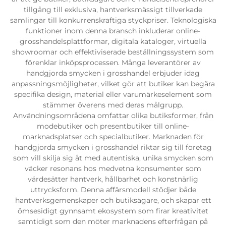
tillgång till exklusiva, hantverksmässigt tillverkade
samlingar till konkurrenskraftiga styckpriser. Teknologiska
funktioner inom denna bransch inkluderar online-
grosshandelsplattformar, digitala kataloger, virtuella
showroomar och effektiviserade beställningssystem som
förenklar inköpsprocessen. Många leverantörer av
handgjorda smycken i grosshandel erbjuder idag
anpassningsmöjligheter, vilket gör att butiker kan begära
specifika design, material eller varumärkeselement som
stämmer överens med deras målgrupp.
Användningsområdena omfattar olika butiksformer, från
modebutiker och presentbutiker till online-
marknadsplatser och specialbutiker. Marknaden för
handgjorda smycken i grosshandel riktar sig till företag
som vill skilja sig åt med autentiska, unika smycken som
väcker resonans hos medvetna konsumenter som
värdesätter hantverk, hållbarhet och konstnärlig
uttrycksform. Denna affärsmodell stödjer både
hantverksgemenskaper och butiksägare, och skapar ett
ömsesidigt gynnsamt ekosystem som firar kreativitet
samtidigt som den möter marknadens efterfrågan på