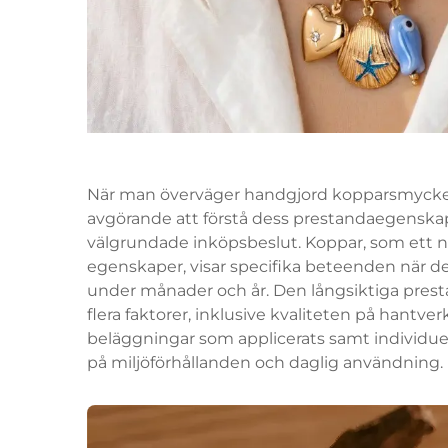
När man överväger handgjord kopparsmycken 
avgörande att förstå dess prestandaegenskape
välgrundade inköpsbeslut. Koppar, som ett 
egenskaper, visar specifika beteenden när d
under månader och år. Den långsiktiga pres
flera faktorer, inklusive kvaliteten på hant
beläggningar som applicerats samt individue
på miljöförhållanden och daglig användning.