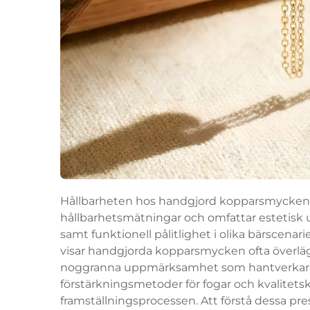
Hållbarheten hos handgjord kopparsmycken s
hållbarhetsmätningar och omfattar estetisk u
samt funktionell pålitlighet i olika bärscenari
visar handgjorda kopparsmycken ofta överläg
noggranna uppmärksamhet som hantverkare ä
förstärkningsmetoder för fogar och kvalitets
framställningsprocessen. Att förstå dessa pr