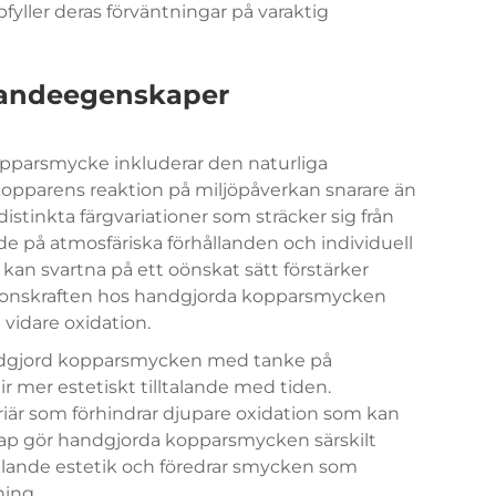
ler deras förväntningar på varaktig
randeegenskaper
opparsmycke inkluderar den naturliga
 kopparens reaktion på miljöpåverkan snarare än
stinkta färgvariationer som sträcker sig från
de på atmosfäriska förhållanden och individuell
 kan svartna på ett oönskat sätt förstärker
ktionskraften hos handgjorda kopparsmycken
vidare oxidation.
andgjord kopparsmycken med tanke på
r mer estetiskt tilltalande med tiden.
iär som förhindrar djupare oxidation som kan
kap gör handgjorda kopparsmycken särskilt
klande estetik och föredrar smycken som
ning.