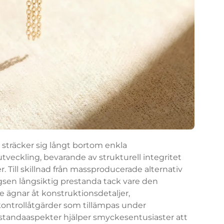
träcker sig långt bortom enkla
tveckling, bevarande av strukturell integritet
er. Till skillnad från massproducerade alternativ
sen långsiktig prestanda tack vare den
gnar åt konstruktionsdetaljer,
kontrollåtgärder som tillämpas under
estandaaspekter hjälper smyckesentusiaster att