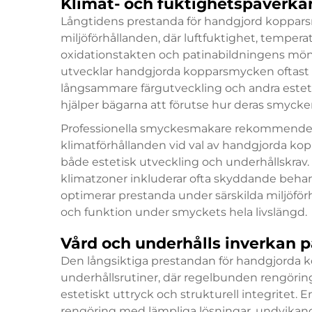
Klimat- och fuktighetspåverka
Långtidens prestanda för handgjord koppars
miljöförhållanden, där luftfuktighet, tempera
oxidationstakten och patinabildningens möns
utvecklar handgjorda kopparsmycken oftast pa
långsammare färgutveckling och andra estetis
hjälper bägarna att förutse hur deras smycke
Professionella smyckesmakare rekommenderar 
klimatförhållanden vid val av handgjorda ko
både estetisk utveckling och underhållskrav
klimatzoner inkluderar ofta skyddande behan
optimerar prestanda under särskilda miljöförh
och funktion under smyckets hela livslängd.
Vård och underhålls inverkan p
Den långsiktiga prestandan för handgjorda 
underhållsrutiner, där regelbunden rengöring
estetiskt uttryck och strukturell integritet. 
rengöring med lämpliga lösningar, undvikande