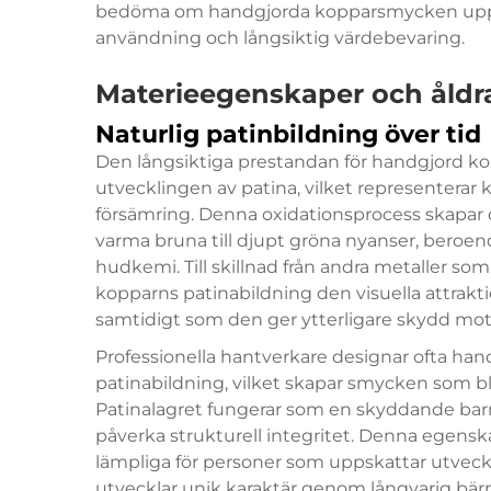
bedöma om handgjorda kopparsmycken uppfyl
användning och långsiktig värdebevaring.
Materieegenskaper och åld
Naturlig patinbildning över tid
Den långsiktiga prestandan för handgjord k
utvecklingen av patina, vilket representerar
försämring. Denna oxidationsprocess skapar di
varma bruna till djupt gröna nyanser, beroen
hudkemi. Till skillnad från andra metaller som
kopparns patinabildning den visuella attra
samtidigt som den ger ytterligare skydd mot 
Professionella hantverkare designar ofta h
patinabildning, vilket skapar smycken som bli
Patinalagret fungerar som en skyddande barr
påverka strukturell integritet. Denna egens
lämpliga för personer som uppskattar utvec
utvecklar unik karaktär genom långvarig bär