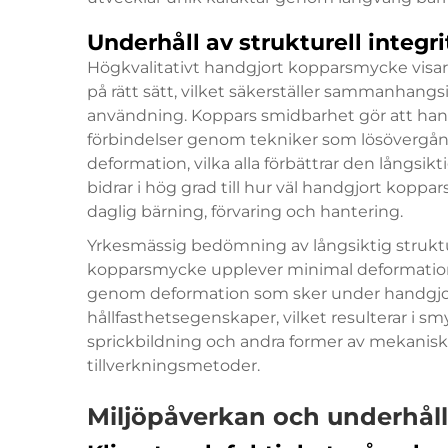
Underhåll av strukturell integri
Högkvalitativt handgjort kopparsmycke visar 
på rätt sätt, vilket säkerställer sammanhang
användning. Koppars smidbarhet gör att han
förbindelser genom tekniker som lösövergå
deformation, vilka alla förbättrar den långsi
bidrar i hög grad till hur väl handgjort kopp
daglig bärning, förvaring och hantering.
Yrkesmässig bedömning av långsiktig struktu
kopparsmycke
upplever minimal deformatio
genom deformation som sker under handgjor
hållfasthetsegenskaper, vilket resulterar i
sprickbildning och andra former av mekanisk
tillverkningsmetoder.
Miljöpåverkan och underhål