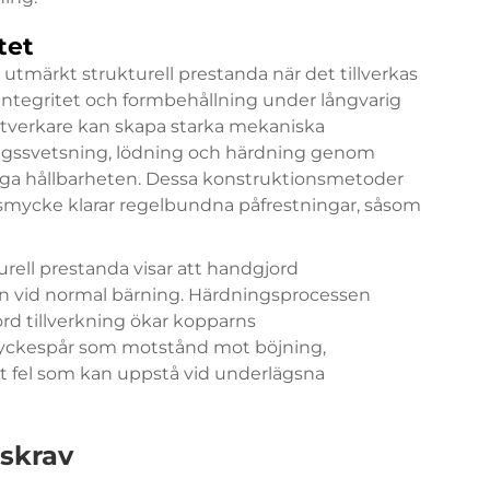
tet
utmärkt strukturell prestanda när det tillverkas
sintegritet och formbehållning under långvarig
tverkare kan skapa starka mekaniska
ngssvetsning, lödning och härdning genom
ktiga hållbarheten. Dessa konstruktionsmetoder
arsmycke klarar regelbundna påfrestningar, såsom
rell prestanda visar att
handgjord
n vid normal bärning. Härdningsprocessen
d tillverkning ökar kopparns
 smyckespår som motstånd mot böjning,
t fel som kan uppstå vid underlägsna
lskrav