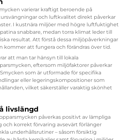
n
mycken varierar kraftigt beroende på
tursvängningar och luftkvalitet direkt påverkar
ter. I kustnära miljöer med högre luftfuktighet
tina snabbare, medan torra klimat leder till
ka resultat. Att förstå dessa miljöpåverkningar
n kommer att fungera och förändras över tid.
att man tar hänsyn till lokala
pparsmycken, eftersom miljöfaktorer påverkar
. Smycken som är utformade för specifika
dlingar eller legeringskompositioner som
ållanden, vilket säkerställer varaktig skönhet
å livslängd
kopparsmycken påverkas positivt av lämpliga
 och korrekt förvaring avsevärt förlänger
Enkla underhållsrutiner – såsom försiktig
 av hårda kemikalier samt förvaring i miljöer