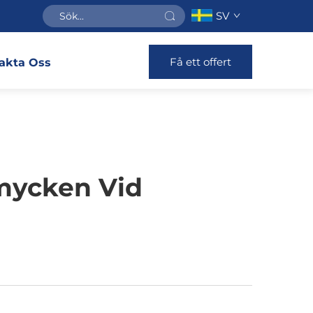
SV
Få ett offert
akta Oss
mycken Vid