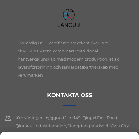
Trovärdig BSCI-certifierad smyckestillverkare i
Yiwu, Kina – som kombinerar traditionell
hantverkskunskap med modern produktion, etisk
råvaruförsörjning och samarbetspartnerskap med
varumärken.
KONTAKTA OSS
10:e våningen, byggnad 1, nr 149, Qingxi East Road,
Qingkou industriområde, Jiangdong stadsdel, Yiwu City,
Zhejiang-provinsen