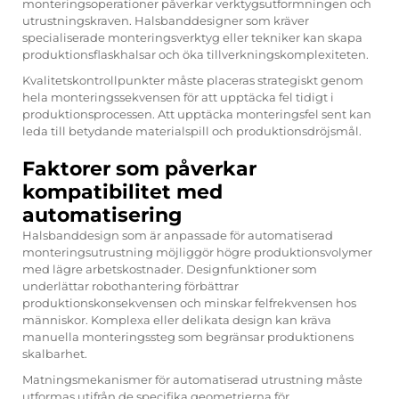
monteringsoperationer påverkar verktygsutformningen och
utrustningskraven. Halsbanddesigner som kräver
specialiserade monteringsverktyg eller tekniker kan skapa
produktionsflaskhalsar och öka tillverkningskomplexiteten.
Kvalitetskontrollpunkter måste placeras strategiskt genom
hela monteringssekvensen för att upptäcka fel tidigt i
produktionsprocessen. Att upptäcka monteringsfel sent kan
leda till betydande materialspill och produktionsdröjsmål.
Faktorer som påverkar
kompatibilitet med
automatisering
Halsbanddesign som är anpassade för automatiserad
monteringsutrustning möjliggör högre produktionsvolymer
med lägre arbetskostnader. Designfunktioner som
underlättar robothantering förbättrar
produktionskonsekvensen och minskar felfrekvensen hos
människor. Komplexa eller delikata design kan kräva
manuella monteringssteg som begränsar produktionens
skalbarhet.
Matningsmekanismer för automatiserad utrustning måste
utformas utifrån de specifika geometrierna för