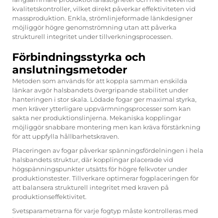
kvalitetskontroller, vilket direkt påverkar effektiviteten vid
massproduktion. Enkla, strömlinjeformade länkdesigner
möjliggör högre genomströmning utan att påverka
strukturell integritet under tillverkningsprocessen.
Förbindningsstyrka och
anslutningsmetoder
Metoden som används för att koppla samman enskilda
länkar avgör halsbandets övergripande stabilitet under
hanteringen i stor skala. Lödade fogar ger maximal styrka,
men kräver ytterligare uppvärmningsprocesser som kan
sakta ner produktionslinjerna. Mekaniska kopplingar
möjliggör snabbare montering men kan kräva förstärkning
för att uppfylla hållbarhetskraven.
Placeringen av fogar påverkar spänningsfördelningen i hela
halsbandets struktur, där kopplingar placerade vid
högspänningspunkter utsätts för högre felkvoter under
produktionstester. Tillverkare optimerar fogplaceringen för
att balansera strukturell integritet med kraven på
produktionseffektivitet.
Svetsparametrarna för varje fogtyp måste kontrolleras med