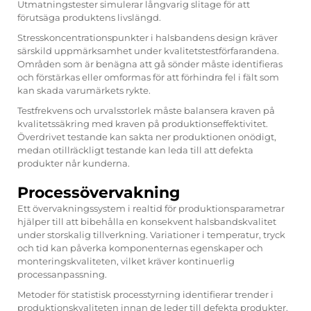
Utmatningstester simulerar långvarig slitage för att
förutsäga produktens livslängd.
Stresskoncentrationspunkter i halsbandens design kräver
särskild uppmärksamhet under kvalitetstestförfarandena.
Områden som är benägna att gå sönder måste identifieras
och förstärkas eller omformas för att förhindra fel i fält som
kan skada varumärkets rykte.
Testfrekvens och urvalsstorlek måste balansera kraven på
kvalitetssäkring med kraven på produktionseffektivitet.
Överdrivet testande kan sakta ner produktionen onödigt,
medan otillräckligt testande kan leda till att defekta
produkter når kunderna.
Processövervakning
Ett övervakningssystem i realtid för produktionsparametrar
hjälper till att bibehålla en konsekvent halsbandskvalitet
under storskalig tillverkning. Variationer i temperatur, tryck
och tid kan påverka komponenternas egenskaper och
monteringskvaliteten, vilket kräver kontinuerlig
processanpassning.
Metoder för statistisk processtyrning identifierar trender i
produktionskvaliteten innan de leder till defekta produkter.