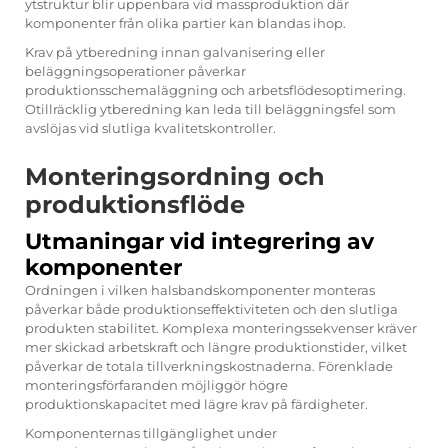
ytstruktur blir uppenbara vid massproduktion där
komponenter från olika partier kan blandas ihop.
Krav på ytberedning innan galvanisering eller
beläggningsoperationer påverkar
produktionsschemaläggning och arbetsflödesoptimering.
Otillräcklig ytberedning kan leda till beläggningsfel som
avslöjas vid slutliga kvalitetskontroller.
Monteringsordning och
produktionsflöde
Utmaningar vid integrering av
komponenter
Ordningen i vilken halsbandskomponenter monteras
påverkar både produktionseffektiviteten och den slutliga
produkten stabilitet. Komplexa monteringssekvenser kräver
mer skickad arbetskraft och längre produktionstider, vilket
påverkar de totala tillverkningskostnaderna. Förenklade
monteringsförfaranden möjliggör högre
produktionskapacitet med lägre krav på färdigheter.
Komponenternas tillgänglighet under