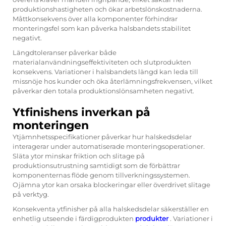
produktionshastigheten och ökar arbetslönskostnaderna.
Måttkonsekvens över alla komponenter förhindrar
monteringsfel som kan påverka halsbandets stabilitet
negativt.
Längdtoleranser påverkar både
materialanvändningseffektiviteten och slutprodukten
konsekvens. Variationer i halsbandets längd kan leda till
missnöje hos kunder och öka återlämningsfrekvensen, vilket
påverkar den totala produktionslönsamheten negativt.
Ytfinishens inverkan på
monteringen
Ytjämnhetsspecifikationer påverkar hur halskedsdelar
interagerar under automatiserade monteringsoperationer.
Släta ytor minskar friktion och slitage på
produktionsutrustning samtidigt som de förbättrar
komponenternas flöde genom tillverkningssystemen.
Ojämna ytor kan orsaka blockeringar eller överdrivet slitage
på verktyg.
Konsekventa ytfinisher på alla halskedsdelar säkerställer en
enhetlig utseende i färdigprodukten
produkter
. Variationer i