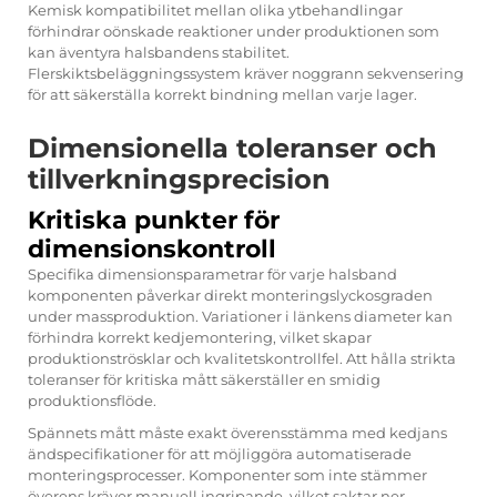
Kemisk kompatibilitet mellan olika ytbehandlingar
förhindrar oönskade reaktioner under produktionen som
kan äventyra halsbandens stabilitet.
Flerskiktsbeläggningssystem kräver noggrann sekvensering
för att säkerställa korrekt bindning mellan varje lager.
Dimensionella toleranser och
tillverkningsprecision
Kritiska punkter för
dimensionskontroll
Specifika dimensionsparametrar för varje
halsband
komponenten påverkar direkt monteringslyckosgraden
under massproduktion. Variationer i länkens diameter kan
förhindra korrekt kedjemontering, vilket skapar
produktionströsklar och kvalitetskontrollfel. Att hålla strikta
toleranser för kritiska mått säkerställer en smidig
produktionsflöde.
Spännets mått måste exakt överensstämma med kedjans
ändspecifikationer för att möjliggöra automatiserade
monteringsprocesser. Komponenter som inte stämmer
överens kräver manuell ingripande, vilket saktar ner