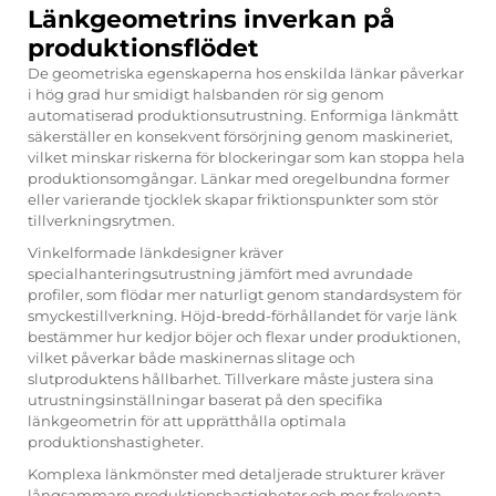
Länkgeometrins inverkan på
produktionsflödet
De geometriska egenskaperna hos enskilda länkar påverkar
i hög grad hur smidigt halsbanden rör sig genom
automatiserad produktionsutrustning. Enformiga länkmått
säkerställer en konsekvent försörjning genom maskineriet,
vilket minskar riskerna för blockeringar som kan stoppa hela
produktionsomgångar. Länkar med oregelbundna former
eller varierande tjocklek skapar friktionspunkter som stör
tillverkningsrytmen.
Vinkelformade länkdesigner kräver
specialhanteringsutrustning jämfört med avrundade
profiler, som flödar mer naturligt genom standardsystem för
smyckestillverkning. Höjd-bredd-förhållandet för varje länk
bestämmer hur kedjor böjer och flexar under produktionen,
vilket påverkar både maskinernas slitage och
slutproduktens hållbarhet. Tillverkare måste justera sina
utrustningsinställningar baserat på den specifika
länkgeometrin för att upprätthålla optimala
produktionshastigheter.
Komplexa länkmönster med detaljerade strukturer kräver
långsammare produktionshastigheter och mer frekventa