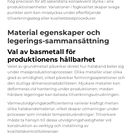
hög precision för att säkerställa konsekvent styrka i alla
produktionsenheter. Variationer i fogkvalitet skapar svaga
punkter som kan misslyckas under efterföljande
tillverkningssteg eller kvalitetstestprocedurer.
Material egenskaper och
legerings-sammansättning
Val av basmetall för
produktionens hållbarhet
Valet av grundmetall påverkar direkt hur halsband beter sig
under massproduktionsprocesser. Olika metaller visar olika
grad av smidighet, vilket påverkar formningsoperationer och
den slutliga dimensionsstabiliteten. Mjukare metaller kan
deformeras vid hantering under produktionen, medan
hårdare legeringar kan belasta tillverkningsutrustningen.
Värmeutvidgningskoefficienterna varierar kraftigt mellan
olika halsbandsmaterial, vilket skapar utmaningar under
processer som innebär temperaturändringar. Tillverkare
måste ta hänsyn till dessa utvidgningshastigheter vid
konstruktion av verktyg och inställning av
kvalitetskontrolltoleranser.