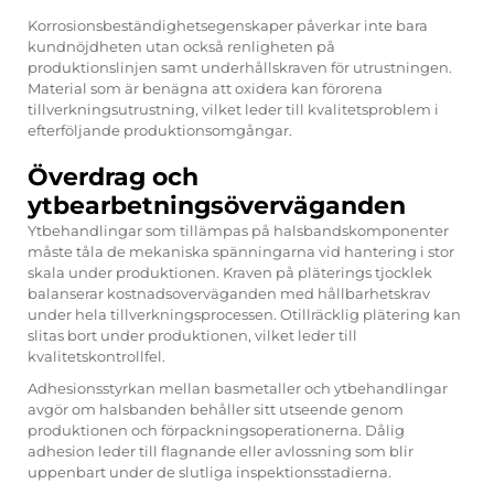
Korrosionsbeständighetsegenskaper påverkar inte bara
kundnöjdheten utan också renligheten på
produktionslinjen samt underhållskraven för utrustningen.
Material som är benägna att oxidera kan förorena
tillverkningsutrustning, vilket leder till kvalitetsproblem i
efterföljande produktionsomgångar.
Överdrag och
ytbearbetningsöverväganden
Ytbehandlingar som tillämpas på halsbandskomponenter
måste tåla de mekaniska spänningarna vid hantering i stor
skala under produktionen. Kraven på pläterings tjocklek
balanserar kostnadsoverväganden med hållbarhetskrav
under hela tillverkningsprocessen. Otillräcklig plätering kan
slitas bort under produktionen, vilket leder till
kvalitetskontrollfel.
Adhesionsstyrkan mellan basmetaller och ytbehandlingar
avgör om halsbanden behåller sitt utseende genom
produktionen och förpackningsoperationerna. Dålig
adhesion leder till flagnande eller avlossning som blir
uppenbart under de slutliga inspektionsstadierna.