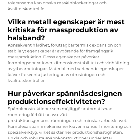
toleranserna kan orsaka maskinblockeringar och
kvalitetskontrollfel.
Vilka metall egenskaper är mest
kritiska för massproduktion av
halsband?
Konsekvent hårdhet, förutsägbar termisk expansion och
stabila yt egenskaper är avgörande för framgångsrik
massproduktion. Dessa egenskaper påverkar
formningsoperationer, dimensionsstabilitet och vidhäftning
av ytbearbetningar. Material med varierande egenskaper
kräver frekventa justeringar av utrustningen och
kvalitetskontroller.
Hur påverkar spännlåsdesignen
produktionseffektiviteten?
Spännkonstruktioner som möjliggör automatiserad
montering förbättrar avsevärt
produktionsgenomströmningen och minskar arbetskravet.
Komplexa spännmekanismer kräver manuell montering och
specialverktyg, vilket saktar ner produktionshastigheten.
Enkla och robusta spännkonstruktioner underlättar