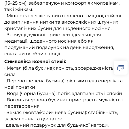
(15–25 см), забезпечуючи комфорт як чоловікам,
так і жінкам.
· Міцність і легкість: виготовлено з міцної, стійкої
до випинання нитки та високоякісних штучних
кристалічних бусин для щоденного носіння.
· Значущі духовні прикраси: ідеальні для
медитації, щоденного носіння або як
продуманий подарунок на день народження,
свята чи особливі події.
Символіка кожної стихії:
· Метал (біла бусина): ясність, зосередженість і
сила
· Дерево (зелена бусина): ріст, життєва енергія та
нові початки
· Вода (чорна бусина): потік, адаптивність і спокій
· Вогонь (червона бусина): пристрасть, мужність і
перетворення
· Земля (жовта/коричнева бусина): стабільність,
заземлення та достаток
Ідеальний подарунок для будь-якої нагоди.