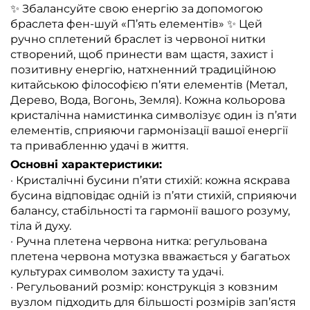
✨ Збалансуйте свою енергію за допомогою
браслета фен-шуй «П’ять елементів» ✨ Цей
ручно сплетений браслет із червоної нитки
створений, щоб принести вам щастя, захист і
позитивну енергію, натхненний традиційною
китайською філософією п’яти елементів (Метал,
Дерево, Вода, Вогонь, Земля). Кожна кольорова
кристалічна намистинка символізує один із п’яти
елементів, сприяючи гармонізації вашої енергії
та привабленню удачі в життя.
Основні характеристики:
· Кристалічні бусини п’яти стихій: кожна яскрава
бусина відповідає одній із п’яти стихій, сприяючи
балансу, стабільності та гармонії вашого розуму,
тіла й духу.
· Ручна плетена червона нитка: регульована
плетена червона мотузка вважається у багатьох
культурах символом захисту та удачі.
· Регульований розмір: конструкція з ковзним
вузлом підходить для більшості розмірів зап’ястя