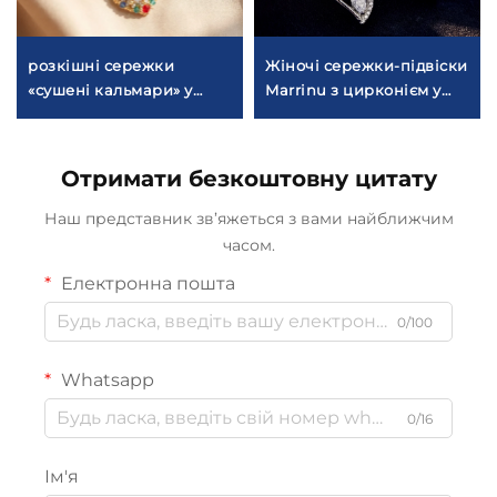
розкішні сережки
Жіночі сережки-підвіски
«сушені кальмари» у
Marrinu з цирконієм у
дубайському стилі від
формі листка, з
marrinu | Сапфірові
сережковими гачками зі
кристали, ручна робота,
стерлінгового срібла 925
Отримати безкоштовну цитату
намистини, модель
проби | елегантні
MZ001
сережки-висівки в стилі
Наш представник зв’яжеться з вами найближчим
«світла розкіш» з
часом.
натхненням лісу, у
Електронна пошта
золотому й срібному
виконанні | універсальні
0/100
щоденні прикраси
Whatsapp
0/16
Ім'я