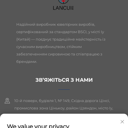
Надійний виробник ювелірних виробів,
сертифікований за стандартом BSCI, у місті Іу
(Китай) — поєднує традиційне майстерність із
сучасним виробництвом, стійким
забезпеченням сировиною та співпрацею з
брендами.
ЗВ’ЯЖІТЬСЯ З НАМИ
10-й поверх, будівля 1, № 149, Східна дорога Цінсі,
промислова зона Цінькоу, район Цзяндон, місто Іу,
провінція Чжецзян
We value your privacy
+86-19564394943