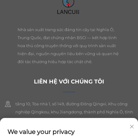
Nhà sản xuất trang sức đáng tin cậy tại Nghĩa Ô,
Trung Quốc, đạt chứng nhận BSCI — kết hợp tinh
hoa thủ công truyền thống với quy trình sản xuất
hiện đại, nguồn nguyên liệu bền vững và quan hệ
đối tác thương hiệu hợp tác chặt chẽ.
LIÊN HỆ VỚI CHÚNG TÔI
tầng 10, Tòa nhà 1, số 149, đường Đông Qingxi, Khu công
nghiệp Qingkou, khu Jiangdong, thành phố Nghĩa Ô, tỉnh
Chiết Giang
We value your privacy
+86-19564394943