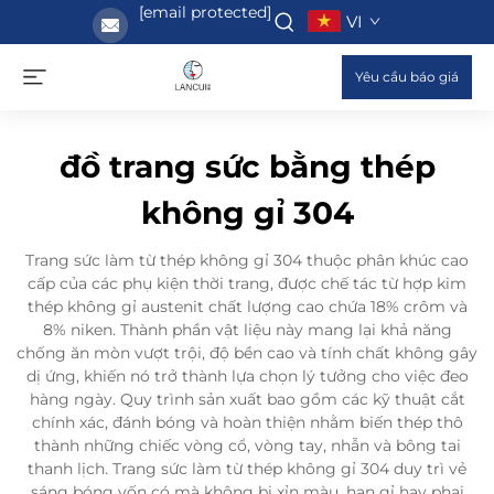
[email protected]
VI
Yêu cầu báo giá
đồ trang sức bằng thép
không gỉ 304
Trang sức làm từ thép không gỉ 304 thuộc phân khúc cao
cấp của các phụ kiện thời trang, được chế tác từ hợp kim
thép không gỉ austenit chất lượng cao chứa 18% crôm và
8% niken. Thành phần vật liệu này mang lại khả năng
chống ăn mòn vượt trội, độ bền cao và tính chất không gây
dị ứng, khiến nó trở thành lựa chọn lý tưởng cho việc đeo
hàng ngày. Quy trình sản xuất bao gồm các kỹ thuật cắt
chính xác, đánh bóng và hoàn thiện nhằm biến thép thô
thành những chiếc vòng cổ, vòng tay, nhẫn và bông tai
thanh lịch. Trang sức làm từ thép không gỉ 304 duy trì vẻ
sáng bóng vốn có mà không bị xỉn màu, han gỉ hay phai