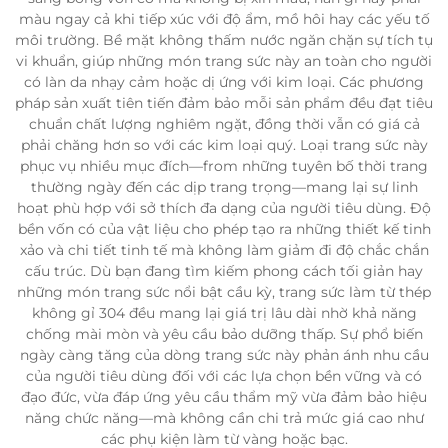
màu ngay cả khi tiếp xúc với độ ẩm, mồ hôi hay các yếu tố
môi trường. Bề mặt không thấm nước ngăn chặn sự tích tụ
vi khuẩn, giúp những món trang sức này an toàn cho người
có làn da nhạy cảm hoặc dị ứng với kim loại. Các phương
pháp sản xuất tiên tiến đảm bảo mỗi sản phẩm đều đạt tiêu
chuẩn chất lượng nghiêm ngặt, đồng thời vẫn có giá cả
phải chăng hơn so với các kim loại quý. Loại trang sức này
phục vụ nhiều mục đích—from những tuyên bố thời trang
thường ngày đến các dịp trang trọng—mang lại sự linh
hoạt phù hợp với sở thích đa dạng của người tiêu dùng. Độ
bền vốn có của vật liệu cho phép tạo ra những thiết kế tinh
xảo và chi tiết tinh tế mà không làm giảm đi độ chắc chắn
cấu trúc. Dù bạn đang tìm kiếm phong cách tối giản hay
những món trang sức nổi bật cầu kỳ, trang sức làm từ thép
không gỉ 304 đều mang lại giá trị lâu dài nhờ khả năng
chống mài mòn và yêu cầu bảo dưỡng thấp. Sự phổ biến
ngày càng tăng của dòng trang sức này phản ánh nhu cầu
của người tiêu dùng đối với các lựa chọn bền vững và có
đạo đức, vừa đáp ứng yêu cầu thẩm mỹ vừa đảm bảo hiệu
năng chức năng—mà không cần chi trả mức giá cao như
các phụ kiện làm từ vàng hoặc bạc.