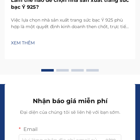
Làm thế nào để chọn nhà sản xuất trang sức
bạc Ý 925?
Việc lựa chọn nhà sản xuất trang sức bạc Ý 925 phù
hợp là một quyết định kinh doanh then chốt, trực tiếp
ảnh hưởng đến chất lượng sản phẩm, uy tín thương
hiệu và mức độ hài lòng của khách hàng. Sự lựa chọn
XEM THÊM
nhà sản xuất không chỉ quyết định tay nghề và độ
bền...
Nhận báo giá miễn phí
Đại diện của chúng tôi sẽ liên hệ với bạn sớm.
Email