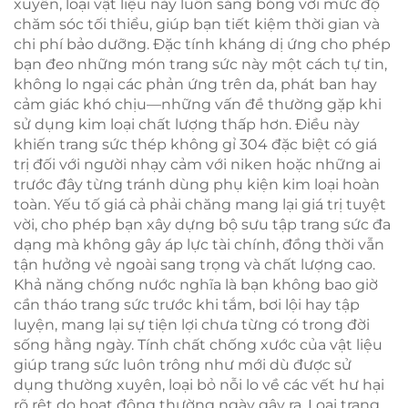
xuyên, loại vật liệu này luôn sáng bóng với mức độ
chăm sóc tối thiểu, giúp bạn tiết kiệm thời gian và
chi phí bảo dưỡng. Đặc tính kháng dị ứng cho phép
bạn đeo những món trang sức này một cách tự tin,
không lo ngại các phản ứng trên da, phát ban hay
cảm giác khó chịu—những vấn đề thường gặp khi
sử dụng kim loại chất lượng thấp hơn. Điều này
khiến trang sức thép không gỉ 304 đặc biệt có giá
trị đối với người nhạy cảm với niken hoặc những ai
trước đây từng tránh dùng phụ kiện kim loại hoàn
toàn. Yếu tố giá cả phải chăng mang lại giá trị tuyệt
vời, cho phép bạn xây dựng bộ sưu tập trang sức đa
dạng mà không gây áp lực tài chính, đồng thời vẫn
tận hưởng vẻ ngoài sang trọng và chất lượng cao.
Khả năng chống nước nghĩa là bạn không bao giờ
cần tháo trang sức trước khi tắm, bơi lội hay tập
luyện, mang lại sự tiện lợi chưa từng có trong đời
sống hằng ngày. Tính chất chống xước của vật liệu
giúp trang sức luôn trông như mới dù được sử
dụng thường xuyên, loại bỏ nỗi lo về các vết hư hại
rõ rệt do hoạt động thường ngày gây ra. Loại trang