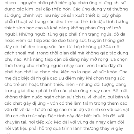
niken – nguyên nhân phổ biến gây phản ứng dị ứng khi sử
dụng các kim loại cấp thấp hơn. Các ứng dụng y tế thường
sử dụng chính vật liệu này để sản xuất thiết bị cấy ghép
phẫu thuật và trang sức đeo trên cơ thể, bởi đặc tính tương
thích sinh học cao và khả năng không phản ứng với mô
người. Những người từng gặp phải tình trạng ngứa, đỏ da
hoặc viêm da tiếp xúc do đeo trang sức truyền thống giờ
đây có thể đeo trang sức làm từ thép không gỉ 304 một
cách thoải mái trong thời gian dài mà không gặp tác dụng
phụ nào. Khả năng tiếp cận dễ dàng này mở rộng lựa chọn
thời trang cho những người nhạy cảm, vốn trước đây đã
phải hạn chế lựa chọn phụ kiện do lo ngại về sức khỏe. Cha
mẹ đặc biệt đánh giá cao ưu điểm này khi chọn trang sức
cho trẻ em hoặc thanh thiếu niên – những đối tượng đang
trong giai đoạn phát triển các phản ứng nhạy cảm. Bề mặt
không thấm nước ngăn chặn sự tích tụ vi khuẩn, bụi bẩn và
các chất gây dị ứng – vốn có thể làm trầm trọng thêm các
vấn đề về da – từ đó nâng cao mức độ vệ sinh so với các vật
liệu có cấu trúc xốp. Đặc tính này đặc biệt hữu ích đối với
khuyên tai, nơi tiếp xúc kéo dài với vùng da nhạy cảm đòi
hỏi vật liệu phải hỗ trợ quá trình lành thương thay vì gây