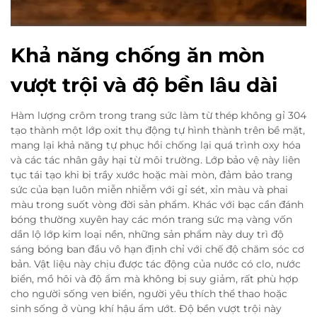
Khả năng chống ăn mòn
vượt trội và độ bền lâu dài
Hàm lượng crôm trong trang sức làm từ thép không gỉ 304
tạo thành một lớp oxit thụ động tự hình thành trên bề mặt,
mang lại khả năng tự phục hồi chống lại quá trình oxy hóa
và các tác nhân gây hại từ môi trường. Lớp bảo vệ này liên
tục tái tạo khi bị trầy xước hoặc mài mòn, đảm bảo trang
sức của bạn luôn miễn nhiễm với gỉ sét, xỉn màu và phai
màu trong suốt vòng đời sản phẩm. Khác với bạc cần đánh
bóng thường xuyên hay các món trang sức mạ vàng vốn
dần lộ lớp kim loại nền, những sản phẩm này duy trì độ
sáng bóng ban đầu vô hạn định chỉ với chế độ chăm sóc cơ
bản. Vật liệu này chịu được tác động của nước có clo, nước
biển, mồ hôi và độ ẩm mà không bị suy giảm, rất phù hợp
cho người sống ven biển, người yêu thích thể thao hoặc
sinh sống ở vùng khí hậu ẩm ướt. Độ bền vượt trội này