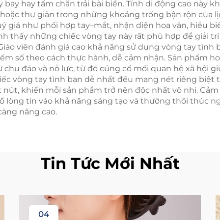
ay hay tấm chăn trải bãi biển. Tính di động cao này khiế
hờ hoặc thư giãn trong những khoảng trống bận rộn của l
ý giá như phối hợp tay–mắt, nhận diện hoa văn, hiểu biế
nh thấy những chiếc vòng tay này rất phù hợp để giải tr
 Giáo viên đánh giá cao khả năng sử dụng vòng tay tình
 đếm số theo cách thực hành, dễ cảm nhận. Sản phẩm ho
hu đáo và nỗ lực, từ đó củng cố mối quan hệ xã hội giữ
chiếc vòng tay tình bạn dễ nhất đều mang nét riêng biệ
t nút, khiến mỗi sản phẩm trở nên độc nhất vô nhị. Cảm
 cố lòng tin vào khả năng sáng tạo và thường thôi thú
càng nâng cao.
Tin Tức Mới Nhất
04