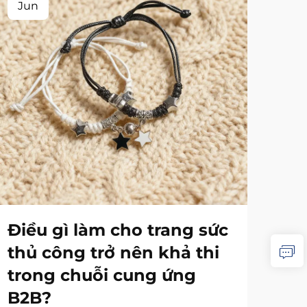
Jun
Ju
Điều gì làm cho trang sức
Cá
thủ công trở nên khả thi
lư
trong chuỗi cung ứng
vớ
B2B?
đồ