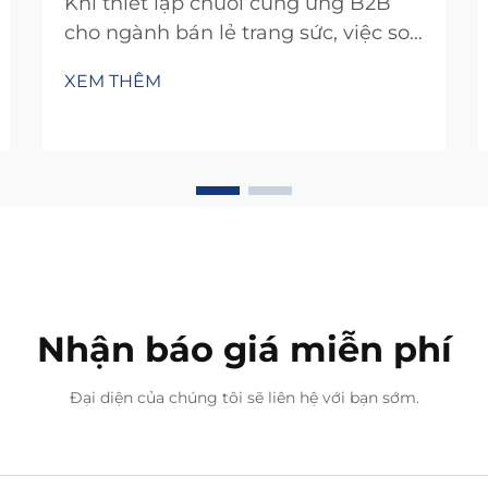
Khi thiết lập chuỗi cung ứng B2B
cho ngành bán lẻ trang sức, việc so
sánh các nhà sản xuất vòng tay đan
XEM THÊM
đòi hỏi một cách tiếp cận có hệ
thống nhằm cân bằng giữa chất
lượng, khả năng mở rộng và tính
khả thi thương mại. Đặc tính thủ
công của quy trình sản xuất vòng
tay đan đòi hỏi...
Nhận báo giá miễn phí
Đại diện của chúng tôi sẽ liên hệ với bạn sớm.