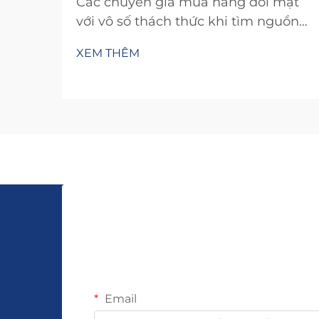
Các chuyên gia mua hàng đối mặt
với vô số thách thức khi tìm nguồn
cung trang sức bạc Ý 925 cho doanh
XEM THÊM
nghiệp của họ, từ đảm bảo chất
lượng đến xác minh nhà cung cấp.
Ngành trang sức tiềm ẩn những rủi
ro đặc thù có thể ảnh hưởng đáng
kể đến chất lượng sản phẩm...
Email