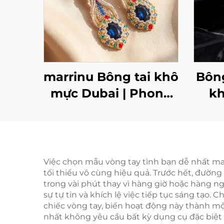
marrinu Bông tai khô
Bông
mực Dubai | Phong
kh
cách hạt làm thủ
Ma
công bằng pha lê
bạc 
Sapphire MZ001
Việc chọn mẫu vòng tay tình bạn dễ nhất mang
tối thiểu vô cùng hiệu quả. Trước hết, đườn
trong vài phút thay vì hàng giờ hoặc hàng n
sự tự tin và khích lệ việc tiếp tục sáng tạo. 
chiếc vòng tay, biến hoạt động này thành một
nhất không yêu cầu bất kỳ dụng cụ đặc biệt 