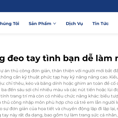
Chúng Tôi
Sản Phẩm
Dịch Vụ
Tin Tức
g đeo tay tình bạn dễ làm 
ự án thủ công đơn giản, thân thiện với người mới bắt đ
hông cần kỹ thuật phức tạp hay kỹ năng nâng cao. Kiể
 liệu: chỉ thêu, kéo và băng dính hoặc ghim an toàn để 
 đến sáu sợi chỉ nhiều màu và các nút tiến hoặc lùi đơn
ính trang trí mà còn có nhiều chức năng khác: biểu tượ
án thủ công nhập môn phù hợp cho cả trẻ em lẫn người 
 sự đơn giản của họa tiết và chuyển động lặp đi lặp lại
tay này rất đa dạng, bao gồm tự làm trang sức cá nhân