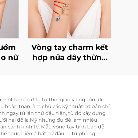
bướm
Vòng tay charm kết
ho nữ
hợp nửa dây thừng
nửa xích kim loại
Marrinu dành cho nữ
nh một khoản đầu tư thời gian và nguồn lực
ầu hoàn toàn làm chủ các kỹ thuật cơ bản chỉ
h ngay từ lần thử đầu tiên, từ đó xây dựng
á dưới hai đô la Mỹ nhưng đủ để làm nhiều
oàn cảnh kinh tế. Mẫu vòng tay tình bạn dễ
 thể thực hiện ở bất cứ đâu — từ phòng