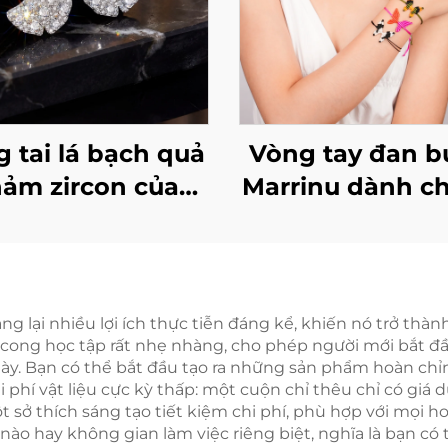
 tai lá bạch quả
Vòng tay đan 
ảm zircon của
Marrinu dành c
rrinu | Đinh tai
sterling 925 cao
cấp
 lại nhiều lợi ích thực tiễn đáng kể, khiến nó trở thà
g cong học tập rất nhẹ nhàng, cho phép người mới bắt đ
gày. Bạn có thể bắt đầu tạo ra những sản phẩm hoàn chỉn
Chi phí vật liệu cực kỳ thấp: một cuộn chỉ thêu chỉ có gi
 sở thích sáng tạo tiết kiệm chi phí, phù hợp với mọi h
nào hay không gian làm việc riêng biệt, nghĩa là bạn có