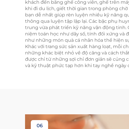
khách đến băng ghế công viên, ghế trên máy b
khi đi du lịch, giết thời gian trong phòng c
bạn dễ nhất giúp rèn luyện nhiều kỹ năng qu
thông qua luyện tập lặp lại. Các bậc phụ huy
trung vừa phát triển kỹ năng vận động tinh.
niệm toán học như dãy số, tính đối xứng và
như những món quà cá nhân hóa thể hiện sự c
Khác với trang sức sản xuất hàng loạt, mỗi 
những khác biệt nhỏ về độ căng và cách thắ
được chỉ từ những sợi chỉ đơn giản sẽ củng
và kỹ thuật phức tạp hơn khi tay nghề ngày 
06