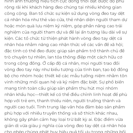
hình ảnh thương hiệu tích cực đồng thời đạt được độ phủ
rộng rãi khi khách hàng đeo chúng tại nhiều không gian
công cộng. Ban tổ chức sự kiện sử dụng vòng đeo tay dệt
cá nhân hóa như thẻ vào cửa, thẻ nhận diện người tham dự
hoặc món quà lưu niệm kỷ niệm, góp phần nâng cao trải
nghiệm của người tham dự và để lại ấn tượng lâu dài về sự
kiện. Các tổ chức từ thiện phát hành vòng đeo tay dệt cá
nhân hóa nhằm nâng cao nhận thức về các vấn đề xã hội;
đặc tính có thể đeo được giúp sản phẩm trở thành chủ đề
trò chuyện tự nhiên, lan tỏa thông điệp một cách hữu cơ
trong cộng đồng. Ở cấp độ cá nhân, mọi người trao đổi
vòng đeo tay này như biểu tượng của tình bạn, tạo bộ đồng
bộ cho nhóm hoặc thiết kế các mẫu tưởng niệm nhằm tôn
vinh những mối quan hệ và kỷ niệm đặc biệt. Sự phổ biến
mang tính toàn cầu giúp sản phẩm thu hút mọi nhóm
nhân khẩu học—thiết kế có thể điều chỉnh linh hoạt để phù
hợp với trẻ em, thanh thiếu niên, người trưởng thành và
người cao tuổi. Tính trung lập văn hóa đảm bảo sản phẩm
phù hợp với nhiều truyền thống và sở thích khác nhau,
không gây phản cảm hay loại trừ bất kỳ ai. Đặc điểm vừa
giản dị vừa giàu ý nghĩa của vòng đeo tay dệt cá nhân hóa
cho phép chúng phát huy hiệu quả tối ưu trong những bối