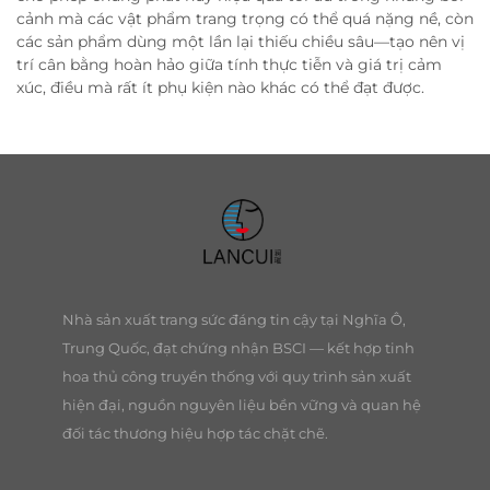
cảnh mà các vật phẩm trang trọng có thể quá nặng nề, còn
các sản phẩm dùng một lần lại thiếu chiều sâu—tạo nên vị
trí cân bằng hoàn hảo giữa tính thực tiễn và giá trị cảm
xúc, điều mà rất ít phụ kiện nào khác có thể đạt được.
Nhà sản xuất trang sức đáng tin cậy tại Nghĩa Ô,
Trung Quốc, đạt chứng nhận BSCI — kết hợp tinh
hoa thủ công truyền thống với quy trình sản xuất
hiện đại, nguồn nguyên liệu bền vững và quan hệ
đối tác thương hiệu hợp tác chặt chẽ.