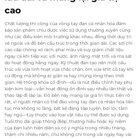
cao
Chất lượng thi công của vòng tay đan cá nhân hóa đảm
bảo sản phẩm chịu được việc sử dụng thường xuyên cũng
như các điều kiện môi trường khác nhau, đồng thời duy trì
vẻ ngoài và độ bền cấu trúc trong thời gian dài. Các sợi chỉ
cao cấp chống xơ rách, phai màu và suy giảm chất liệu
ngay cả khi tiếp xúc với nước, ánh nắng mặt trời và ma sát
do hoạt động hằng ngày. Kỹ thuật đan tạo nên một cấu
trúc vải vừa linh hoạt vừa chắc chắn, ôm vừa khít cổ tay khi
cử động mà không bị giãn ra hay chùng lỏng theo thời
gian. Hệ thống khóa cố định—dù là nút điều chỉnh hay phụ
kiện kim loại—vẫn hoạt động ổn định sau nhiều lần thắt và
tháo lặp đi lặp lại. Độ bền này mang lại giá trị thực tiễn rõ
rệt, vì người nhận có thể đeo vòng tay đan cá nhân hóa liên
tục mà không lo lắng, bất kể đang tập luyện, bơi lội, tắm
hay ngủ—tùy thuộc vào loại vật liệu cụ thể được sử dụng.
Tuổi thọ dài giúp thông điệp, thương hiệu hoặc kỷ niệm
của bạn luôn hiện diện và có ý nghĩa trong nhiều tháng,
thậm chí nhiều năm, chứ không chỉ trong vài ngày hay vài