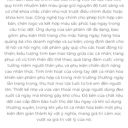
quy trình nhuộm bền màu giúp giữ nguyên độ tươi sáng và
cơ chế khóa chắc chắn như nút trượt điều chỉnh được hoặc
khóa kim loại. Công nghệ tùy chỉnh cho phép tích hợp văn
bản, chèn logo và kết hợp màu sắc phức tạp ngay trong
cấu trúc dệt. Ứng dụng của sản phẩm rất đa dạng, bao
gồm: phụ kiện thời trang cho mặc hàng ngày; hàng hóa
quảng bá cho doanh nghiệp và sự kiện; vòng định danh cho
lễ hội và hội nghị; vật phẩm gây quỹ cho các hoạt động từ
thiện; biểu tượng tình bạn trao tặng giữa các cá nhân; trang
phục cổ vũ tinh thần đội thể thao; quà tặng đám cưới; vòng
tưởng niệm người thân yêu; và phụ kiện chiến dịch nâng
cao nhận thức. Tính linh hoạt của vòng tay dệt cá nhân hóa
khiến sản phẩm phù hợp cả trong môi trường thường ngày
lẫn trang trọng, thu hút mọi lứa tuổi từ trẻ em đến người
lớn. Thiết kế nhẹ và vừa vặn thoải mái giúp người dùng đeo
suốt cả ngày mà không gây khó chịu. Độ bền của chất liệu
dệt cao cấp đảm bảo tuổi thọ dài lâu ngay cả khi sử dụng
thường xuyên, trong khi yếu tố cá nhân hóa biến một phụ
kiện đơn giản thành kỷ vật ý nghĩa, mang giá trị cảm xúc
vượt xa giá trị vật lý của nó.