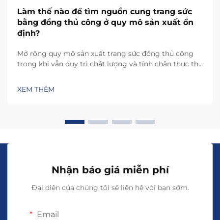
Làm thế nào để tìm nguồn cung trang sức
bằng đồng thủ công ở quy mô sản xuất ổn
định?
Mở rộng quy mô sản xuất trang sức đồng thủ công
trong khi vẫn duy trì chất lượng và tính chân thực thủ
công đặt ra những thách thức đặc thù, đòi hỏi các
phương pháp tìm nguồn cung mang tính chiến lược.
XEM THÊM
Khác với trang sức sản xuất hàng loạt, trang sức đồng
thủ công yêu cầu sự phối hợp cẩn trọng...
Nhận báo giá miễn phí
Đại diện của chúng tôi sẽ liên hệ với bạn sớm.
Email