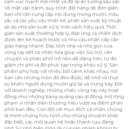
cảm xúc mạnh mẽ nhất và để lại ấn tượng sâu sắc.
Về mặt vận hành, quy trình đặt hàng rất đơn giản:
bạn chỉ cần cung cấp nội dung mong muốn, màu
sắc và các yêu cầu thiết kế; phần sản xuất kỹ thuật
sẽ do nhà sản xuất xử lý một cách hiệu quả. Thời
gian sản xuất thường hợp lý, đáp ứng cả chiến dịch
được lên kế hoạch trước và nhu cầu khẩn cấp cần
giao hàng nhanh. Đặc tính nhẹ và nhỏ gọn của
vòng tay dệt cá nhân hóa giúp việc lưu trữ, vận
chuyển và phân phối trở nên dễ dàng hơn, từ đó
giảm chi phí và độ phức tạp trong khâu xử lý. Sản
phẩm phù hợp với nhiều bối cảnh khác nhau, nơi
bạn cần những món đồ đeo được, dễ nhớ và thực
sự khiến người dùng muốn giữ lại và trưng bày. Đối
với doanh nghiệp, những chiếc vòng tay này hoạt
động như những bảng quảng cáo di động, mở rộng
phạm vi nhận diện thương hiệu vượt xa điểm phân
phối ban đầu. Còn đối với mục đích cá nhân, chúng
là minh chứng hữu hình cho những khoảnh khắc
đặc biệt, các mối quan hệ hoặc thành tựu đáng
nhớ. Sự phổ biến rộng rãi của sản phẩm không bị