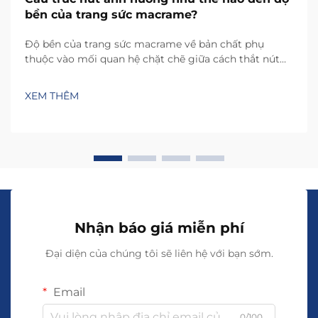
bền của trang sức macrame?
Độ bền của trang sức macrame về bản chất phụ
thuộc vào mối quan hệ chặt chẽ giữa cách thắt nút
và sự phân bố lực căng trên vật liệu. Mỗi loại nút tạo
ra các mô hình lực căng riêng biệt, từ đó quyết định
XEM THÊM
mức độ chịu đựng của sản phẩm trước hao mòn do
sử dụng hàng ngày, …
Nhận báo giá miễn phí
Đại diện của chúng tôi sẽ liên hệ với bạn sớm.
Email
0/100