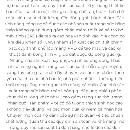
họ bao quát toàn bộ quy trình sản xuất, từ ý tưởng thiết kế
ban đầu, lựa chọn vật liệu, gia công chế tạo, hoàn thiện bề
mặt, kiểm soát chất lượng đến đóng gói thành phẩm. Các
tính năng công nghệ được các nhà sản xuất trang sức bằng
thép không gỉ áp dụng gồm phần mềm thiết kế hỗ trợ bởi
máy tính (CAD) để tạo ra các hoa văn tinh xảo, gia công cơ
khí điều khiển số (CNC) nhằm sản xuất các chi tiết chính
xác, quy trình phủ lớp màng PVD để tạo màu và các kỹ
thuật đánh bóng tinh vi giúp đạt được độ bóng gương.
Những nhà sản xuất này phục vụ nhiều ứng dụng khác
nhau trong ngành trang sức, sản xuất nhẫn, dây chuyền,
vòng tay, bông tai, mặt dây chuyền và các sản phẩm theo
yêu cầu cho các nhà bán lẻ, nhà phân phối sỉ, thương hiệu
thời trang cũng như người tiêu dùng cá nhân. Các nhà sản
xuất trang sức bằng thép không gỉ đáp ứng nhiều phân
khúc thị trường khác nhau, bao gồm trang sức thời trang,
nhẫn cưới, sản phẩm y tế có độ tương thích sinh học cao
(không gây dị ứng) và các món quà kỷ niệm cá nhân hóa.
Chuyên môn của họ đảm bảo sự nhất quán về tiêu chuẩn
chất lượng, tuân thủ các quy định an toàn và khả năng mở
rộng quy mô sản xuất từ đơn hàng nhỏ lẻ đến các đơn