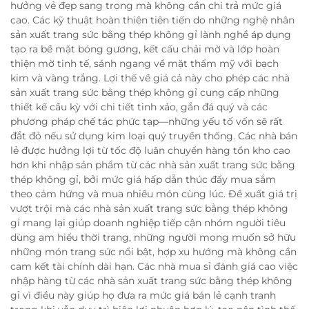
hưởng vẻ đẹp sang trọng mà không cần chi trả mức giá
cao. Các kỹ thuật hoàn thiện tiên tiến do những nghệ nhân
sản xuất trang sức bằng thép không gỉ lành nghề áp dụng
tạo ra bề mặt bóng gương, kết cấu chải mờ và lớp hoàn
thiện mờ tinh tế, sánh ngang về mặt thẩm mỹ với bạch
kim và vàng trắng. Lợi thế về giá cả này cho phép các nhà
sản xuất trang sức bằng thép không gỉ cung cấp những
thiết kế cầu kỳ với chi tiết tinh xảo, gắn đá quý và các
phương pháp chế tác phức tạp—những yếu tố vốn sẽ rất
đắt đỏ nếu sử dụng kim loại quý truyền thống. Các nhà bán
lẻ được hưởng lợi từ tốc độ luân chuyển hàng tồn kho cao
hơn khi nhập sản phẩm từ các nhà sản xuất trang sức bằng
thép không gỉ, bởi mức giá hấp dẫn thúc đẩy mua sắm
theo cảm hứng và mua nhiều món cùng lúc. Đề xuất giá trị
vượt trội mà các nhà sản xuất trang sức bằng thép không
gỉ mang lại giúp doanh nghiệp tiếp cận nhóm người tiêu
dùng am hiểu thời trang, những người mong muốn sở hữu
những món trang sức nổi bật, hợp xu hướng mà không cần
cam kết tài chính dài hạn. Các nhà mua sỉ đánh giá cao việc
nhập hàng từ các nhà sản xuất trang sức bằng thép không
gỉ vì điều này giúp họ đưa ra mức giá bán lẻ cạnh tranh