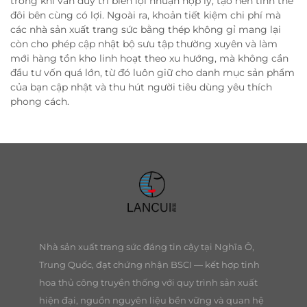
trong khi vẫn duy trì biên lợi nhuận hợp lý, tạo nên tình thế
đôi bên cùng có lợi. Ngoài ra, khoản tiết kiệm chi phí mà
các nhà sản xuất trang sức bằng thép không gỉ mang lại
còn cho phép cập nhật bộ sưu tập thường xuyên và làm
mới hàng tồn kho linh hoạt theo xu hướng, mà không cần
đầu tư vốn quá lớn, từ đó luôn giữ cho danh mục sản phẩm
của bạn cập nhật và thu hút người tiêu dùng yêu thích
phong cách.
Nhà sản xuất trang sức đáng tin cậy tại Nghĩa Ô,
Trung Quốc, đạt chứng nhận BSCI — kết hợp tinh
hoa thủ công truyền thống với quy trình sản xuất
hiện đại, nguồn nguyên liệu bền vững và quan hệ