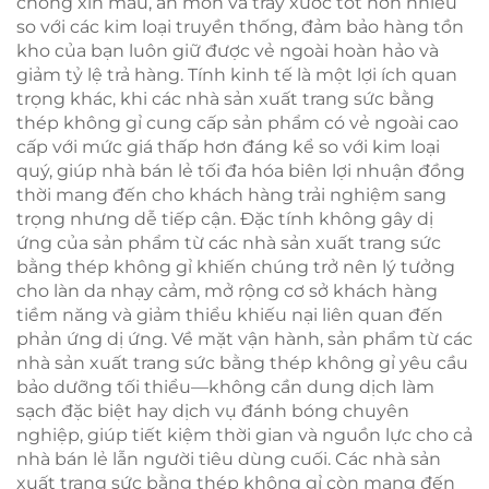
chống xỉn màu, ăn mòn và trầy xước tốt hơn nhiều
so với các kim loại truyền thống, đảm bảo hàng tồn
kho của bạn luôn giữ được vẻ ngoài hoàn hảo và
giảm tỷ lệ trả hàng. Tính kinh tế là một lợi ích quan
trọng khác, khi các nhà sản xuất trang sức bằng
thép không gỉ cung cấp sản phẩm có vẻ ngoài cao
cấp với mức giá thấp hơn đáng kể so với kim loại
quý, giúp nhà bán lẻ tối đa hóa biên lợi nhuận đồng
thời mang đến cho khách hàng trải nghiệm sang
trọng nhưng dễ tiếp cận. Đặc tính không gây dị
ứng của sản phẩm từ các nhà sản xuất trang sức
bằng thép không gỉ khiến chúng trở nên lý tưởng
cho làn da nhạy cảm, mở rộng cơ sở khách hàng
tiềm năng và giảm thiểu khiếu nại liên quan đến
phản ứng dị ứng. Về mặt vận hành, sản phẩm từ các
nhà sản xuất trang sức bằng thép không gỉ yêu cầu
bảo dưỡng tối thiểu—không cần dung dịch làm
sạch đặc biệt hay dịch vụ đánh bóng chuyên
nghiệp, giúp tiết kiệm thời gian và nguồn lực cho cả
nhà bán lẻ lẫn người tiêu dùng cuối. Các nhà sản
xuất trang sức bằng thép không gỉ còn mang đến