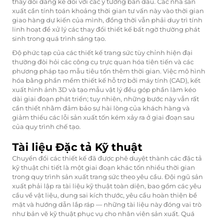
thay đổi đáng kể đối với các ý tưởng ban đầu. Các nhà sản
xuất cần tính toán khoảng thời gian tư vấn này vào thời gian
giao hàng dự kiến của mình, đồng thời vẫn phải duy trì tính
linh hoạt để xử lý các thay đổi thiết kế bất ngờ thường phát
sinh trong quá trình sáng tạo.
Độ phức tạp của các thiết kế trang sức tùy chỉnh hiện đại
thường đòi hỏi các công cụ trực quan hóa tiên tiến và các
phương pháp tạo mẫu tiêu tốn thêm thời gian. Việc mô hình
hóa bằng phần mềm thiết kế hỗ trợ bởi máy tính (CAD), kết
xuất hình ảnh 3D và tạo mẫu vật lý đều góp phần làm kéo
dài giai đoạn phát triển; tuy nhiên, những bước này vẫn rất
cần thiết nhằm đảm bảo sự hài lòng của khách hàng và
giảm thiểu các lỗi sản xuất tốn kém xảy ra ở giai đoạn sau
của quy trình chế tạo.
Tài liệu Đặc tả Kỹ thuật
Chuyển đổi các thiết kế đã được phê duyệt thành các đặc tả
kỹ thuật chi tiết là một giai đoạn khác tốn nhiều thời gian
trong quy trình sản xuất trang sức theo yêu cầu. Đội ngũ sản
xuất phải lập ra tài liệu kỹ thuật toàn diện, bao gồm các yêu
cầu về vật liệu, dung sai kích thước, yêu cầu hoàn thiện bề
mặt và hướng dẫn lắp ráp — những tài liệu này đóng vai trò
như bản vẽ kỹ thuật phục vụ cho nhân viên sản xuất. Quá