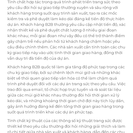
Tính chất hợp tác trong quá trình phát triển trang sức theo
yêu cầu đòi hỏi sự giao tiếp thường xuyên và sâu rộng với
khách hàng trong suốt quy trình sản xuất, tạo ra các mốc
kiểm tra và phê duyệt làm kéo dài đáng kể tiến độ thực hiện
dự án. Khách hàng B2B thường yêu cầu cập nhật tiến độ, xác
nhận thiết kế và phê duyệt chất lượng ở nhiều giai đoạn
khác nhau; mỗi giai đoạn như vậy đều có thể trở thành điểm
gây chậm trễ nếu phản hồi từ khách hàng chậm hoặc yêu
cầu điều chỉnh thêm. Các nhà sản xuất cần tính toán các chu
kỳ giao tiếp này vào ước tính thời gian giao hàng, đồng thời
vẫn duy trì đà tiến độ của dự án.
Khách hàng B2B quốc tế làm gia tăng độ phức tạp trong các
chu kỳ giao tiếp, bởi sự chênh lệch múi giờ và những khác
biệt về thói quen giao tiếp văn hóa có thể làm chậm quá
trình phê duyệt đối với các dự án trang sức theo yêu cầu. Việc
trao đổi qua email, tổ chức họp trực tuyến và rà soát tài liệu
giữa các múi giờ khác nhau thường đòi hỏi thời gian xử lý
kéo dài, và những khoảng thời gian chờ đợi này tích lũy dần,
gây ảnh hưởng đáng kể đến tổng thời gian giao hàng trong
suốt quá trình triển khai các dự án phức tạp.
Tính chất kỹ thuật của các thông số kỹ thuật trang sức được
thiết kế theo yêu cầu thường đòi hỏi những giải thích và làm
rõ chi tiết giữa nhà sản xuất và khách hàng, dẫn đến các chu