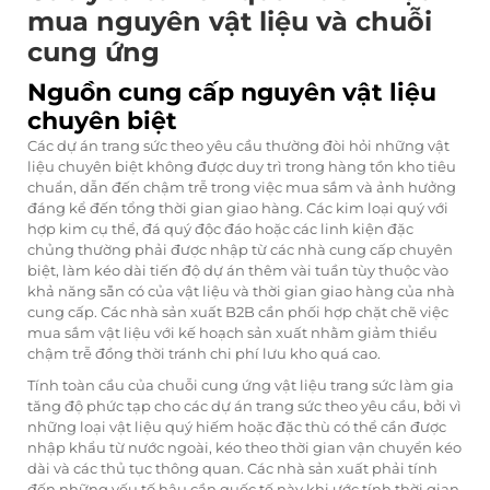
mua nguyên vật liệu và chuỗi
cung ứng
Nguồn cung cấp nguyên vật liệu
chuyên biệt
Các dự án trang sức theo yêu cầu thường đòi hỏi những vật
liệu chuyên biệt không được duy trì trong hàng tồn kho tiêu
chuẩn, dẫn đến chậm trễ trong việc mua sắm và ảnh hưởng
đáng kể đến tổng thời gian giao hàng. Các kim loại quý với
hợp kim cụ thể, đá quý độc đáo hoặc các linh kiện đặc
chủng thường phải được nhập từ các nhà cung cấp chuyên
biệt, làm kéo dài tiến độ dự án thêm vài tuần tùy thuộc vào
khả năng sẵn có của vật liệu và thời gian giao hàng của nhà
cung cấp. Các nhà sản xuất B2B cần phối hợp chặt chẽ việc
mua sắm vật liệu với kế hoạch sản xuất nhằm giảm thiểu
chậm trễ đồng thời tránh chi phí lưu kho quá cao.
Tính toàn cầu của chuỗi cung ứng vật liệu trang sức làm gia
tăng độ phức tạp cho các dự án trang sức theo yêu cầu, bởi vì
những loại vật liệu quý hiếm hoặc đặc thù có thể cần được
nhập khẩu từ nước ngoài, kéo theo thời gian vận chuyển kéo
dài và các thủ tục thông quan. Các nhà sản xuất phải tính
đến những yếu tố hậu cần quốc tế này khi ước tính thời gian