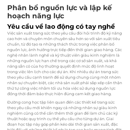
Phân bổ nguồn lực và lập kế
hoạch năng lực
Yêu cầu về lao động có tay nghề
Việc sản xuất trang sức theo yêu cầu đòi hỏi trình độ kỹ năng
cao hơn và chuyên môn chuyên sâu hơn so với sản xuất tiêu
chuẩn, từ đó tạo ra những thách thức trong việc phân bổ
nguồn lực, ảnh hưởng trực tiếp đến thời gian giao hàng. Các
nghệ nhân lành nghề và kỹ thuật viên giàu kinh nghiệm là
những nguồn lực hạn chế trong các cơ sở sản xuất, và khả
năng sẵn có của họ thường quyết định mức độ linh hoạt
trong việc lên lịch cho các dự án. Khi nhiều dự án trang sức
theo yêu cầu cạnh tranh để sử dụng chung cùng một nhóm
nhân sự chuyên biệt, các nhà sản xuất phải sắp xếp cẩn thận
thứ tự công việc nhằm tối ưu hóa việc sử dụng nguồn lực
đồng thời đảm bảo thực hiện đúng cam kết giao hàng.
Đường cong học tập liên quan đến các thiết kế trang sức
theo yêu cầu mới khiến ngay cả những nhân sự giàu kinh
nghiệm cũng có thể cần thêm thời gian để làm chủ các kỹ
thuật hoặc quy trình cụ thể yêu cầu cho từng dự án. Giai
đoạn học tập này góp phần kéo dài thời gian sản xuất, đặc
biệt đối với những thiết kế phức tạp cao hoặc mang tính đột