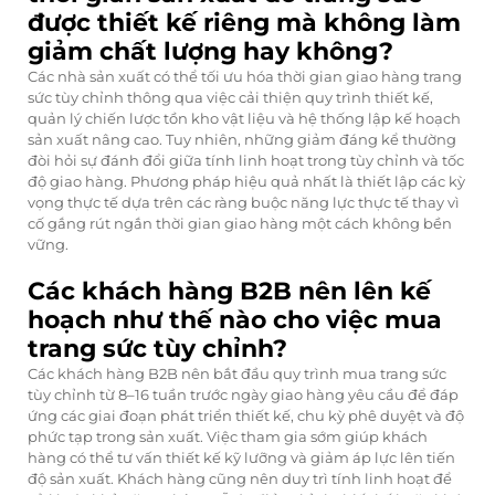
được thiết kế riêng mà không làm
giảm chất lượng hay không?
Các nhà sản xuất có thể tối ưu hóa thời gian giao hàng trang
sức tùy chỉnh thông qua việc cải thiện quy trình thiết kế,
quản lý chiến lược tồn kho vật liệu và hệ thống lập kế hoạch
sản xuất nâng cao. Tuy nhiên, những giảm đáng kể thường
đòi hỏi sự đánh đổi giữa tính linh hoạt trong tùy chỉnh và tốc
độ giao hàng. Phương pháp hiệu quả nhất là thiết lập các kỳ
vọng thực tế dựa trên các ràng buộc năng lực thực tế thay vì
cố gắng rút ngắn thời gian giao hàng một cách không bền
vững.
Các khách hàng B2B nên lên kế
hoạch như thế nào cho việc mua
trang sức tùy chỉnh?
Các khách hàng B2B nên bắt đầu quy trình mua trang sức
tùy chỉnh từ 8–16 tuần trước ngày giao hàng yêu cầu để đáp
ứng các giai đoạn phát triển thiết kế, chu kỳ phê duyệt và độ
phức tạp trong sản xuất. Việc tham gia sớm giúp khách
hàng có thể tư vấn thiết kế kỹ lưỡng và giảm áp lực lên tiến
độ sản xuất. Khách hàng cũng nên duy trì tính linh hoạt để