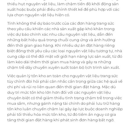
thiếu hụt nguyên vật liệu, làm chậm tiến độ khởi động sản
xuất hoặc buộc phải điều chỉnh thiết kế để phù hợp với các
lựa chọn nguyên vật liệu hiện có.
Tính không thể dự báo trước của các đơn hàng trang sức
theo yêu cầu khiến các nhà sản xuất gặp khó khăn trong
việc dự báo chính xác nhu cầu nguyên vật liệu, dẫn đến
những bất hiệu quả trong chuỗi cung ứng và ảnh hưởng
đến thời gian giao hàng. Khi nhiều dự án đặt hàng riêng
biệt đồng thời yêu cầu các loại nguyên vật liệu tương tự, nhà
cung cấp có thể đối mặt với giới hạn năng lực sản xuất, từ đó
làm kéo dài thêm thời gian mua hàng và gây ra những
chậm trễ dây chuyền xuyên suốt toàn bộ lịch trình sản xuất.
Việc quản lý tồn kho an toàn cho nguyên vật liệu trang sức
tùy chỉnh đòi hỏi phải cân nhắc cẩn trọng giữa các hệ quả về
chi phí và rủi ro liên quan đến thời gian đặt hàng. Mặc dù
duy trì mức tồn kho lớn hơn đối với các nguyên vật liệu
chuyên biệt có thể giảm thiểu tình trạng chậm trễ trong việc
mua sắm, nhưng gánh nặng tài chính do phải lưu trữ hàng
tồn kho luân chuyển chậm lại gây áp lực buộc doanh nghiệp
phải tối thiểu hóa mức tồn kho, từ đó tiềm ẩn nguy cơ gia
tăng thời gian đặt hàng khi phát sinh đơn hàng bất ngờ.