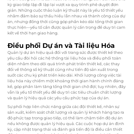
kỳ giao tiếp lặp đi lặp lại vượt xa quy trình phê duyệt đơn
giản. Những cuộc thảo luận kỹ thuật này là yếu tố thiết yếu
nhằm đảm bảo sự thấu hiểu lẫn nhau và thành công của dự
án, nhưng đồng thời cũng góp phần kéo dài tổng thời gian
thực hiện—yếu tố cần được quản lý cẩn trọng để duy trì cam
kết về thời hạn giao hàng.
Điều phối Dự án và Tài liệu Hóa
Quản lý dự án hiệu quả đối với trang sức được thiết kế theo
yêu cầu đòi hỏi các hệ thống tài liệu hóa và điều phối toàn
diện nhằm theo dõi quá trình phát triển thiết kế, các thay
đổi về thông số kỹ thuật cũng như tiến độ sản xuất trong
suốt các chu kỳ phát triển kéo dài. Khối lượng công việc tài
liệu hóa này chiếm một khoảng thời gian hành chính đáng
kể, góp phần làm tăng tổng thời gian chờ đợi; tuy nhiên, đây
vẫn là yếu tố thiết yếu để duy trì các tiêu chuẩn chất lượng
và quản lý hiệu quả các yêu cầu phức tạp của dự án.
Sự phối hợp liên chức năng giữa các đội thiết kế, nhân sự
sản xuất, kiểm soát chất lượng và quản lý khách hàng tạo ra
độ phức tạp trong giao tiếp, có thể làm chậm tiến độ dự án
nếu không được quản lý hiệu quả. Các cuộc họp dự án định
kỳ, cập nhật trạng thái và đánh giá tiến độ là điều cần thiết