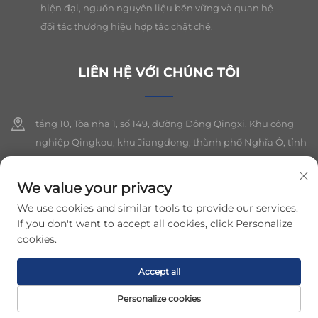
hiện đại, nguồn nguyên liệu bền vững và quan hệ
đối tác thương hiệu hợp tác chặt chẽ.
LIÊN HỆ VỚI CHÚNG TÔI
tầng 10, Tòa nhà 1, số 149, đường Đông Qingxi, Khu công
nghiệp Qingkou, khu Jiangdong, thành phố Nghĩa Ô, tỉnh
Chiết Giang
We value your privacy
+86-19564394943
We use cookies and similar tools to provide our services.
[email protected]
If you don't want to accept all cookies, click Personalize
cookies.
Bản quyền © 2026 Công ty TNHH trang sức Yiwu Lancui. Tất cả các
Accept all
quyền được bảo lưu.
Chính sách bảo mật
Personalize cookies
TRANG CHỦ
SẢN PHẨM
E-MAIL
ĐIỆN THOẠI