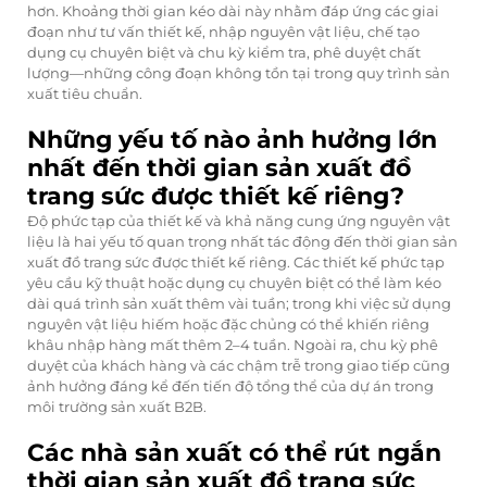
hơn. Khoảng thời gian kéo dài này nhằm đáp ứng các giai
đoạn như tư vấn thiết kế, nhập nguyên vật liệu, chế tạo
dụng cụ chuyên biệt và chu kỳ kiểm tra, phê duyệt chất
lượng—những công đoạn không tồn tại trong quy trình sản
xuất tiêu chuẩn.
Những yếu tố nào ảnh hưởng lớn
nhất đến thời gian sản xuất đồ
trang sức được thiết kế riêng?
Độ phức tạp của thiết kế và khả năng cung ứng nguyên vật
liệu là hai yếu tố quan trọng nhất tác động đến thời gian sản
xuất đồ trang sức được thiết kế riêng. Các thiết kế phức tạp
yêu cầu kỹ thuật hoặc dụng cụ chuyên biệt có thể làm kéo
dài quá trình sản xuất thêm vài tuần; trong khi việc sử dụng
nguyên vật liệu hiếm hoặc đặc chủng có thể khiến riêng
khâu nhập hàng mất thêm 2–4 tuần. Ngoài ra, chu kỳ phê
duyệt của khách hàng và các chậm trễ trong giao tiếp cũng
ảnh hưởng đáng kể đến tiến độ tổng thể của dự án trong
môi trường sản xuất B2B.
Các nhà sản xuất có thể rút ngắn
thời gian sản xuất đồ trang sức