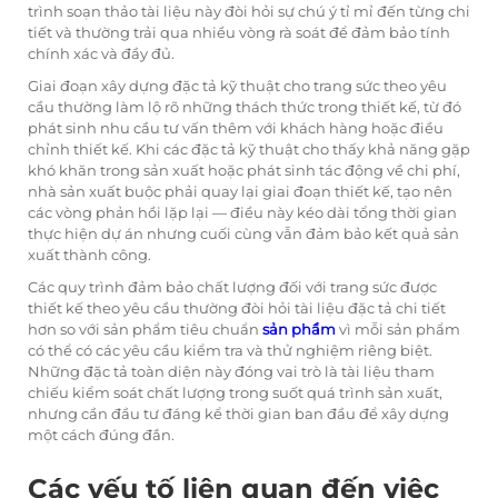
trình soạn thảo tài liệu này đòi hỏi sự chú ý tỉ mỉ đến từng chi
tiết và thường trải qua nhiều vòng rà soát để đảm bảo tính
chính xác và đầy đủ.
Giai đoạn xây dựng đặc tả kỹ thuật cho trang sức theo yêu
cầu thường làm lộ rõ những thách thức trong thiết kế, từ đó
phát sinh nhu cầu tư vấn thêm với khách hàng hoặc điều
chỉnh thiết kế. Khi các đặc tả kỹ thuật cho thấy khả năng gặp
khó khăn trong sản xuất hoặc phát sinh tác động về chi phí,
nhà sản xuất buộc phải quay lại giai đoạn thiết kế, tạo nên
các vòng phản hồi lặp lại — điều này kéo dài tổng thời gian
thực hiện dự án nhưng cuối cùng vẫn đảm bảo kết quả sản
xuất thành công.
Các quy trình đảm bảo chất lượng đối với trang sức được
thiết kế theo yêu cầu thường đòi hỏi tài liệu đặc tả chi tiết
hơn so với sản phẩm tiêu chuẩn
sản phẩm
vì mỗi sản phẩm
có thể có các yêu cầu kiểm tra và thử nghiệm riêng biệt.
Những đặc tả toàn diện này đóng vai trò là tài liệu tham
chiếu kiểm soát chất lượng trong suốt quá trình sản xuất,
nhưng cần đầu tư đáng kể thời gian ban đầu để xây dựng
một cách đúng đắn.
Các yếu tố liên quan đến việc