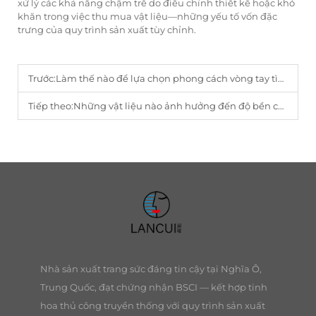
xử lý các khả năng chậm trễ do điều chỉnh thiết kế hoặc khó
khăn trong việc thu mua vật liệu—những yếu tố vốn đặc
trưng của quy trình sản xuất tùy chỉnh.
Trước:
Làm thế nào để lựa chọn phong cách vòng tay tình bạn phù hợp cho phân phối sỉ?
Tiếp theo:
Những vật liệu nào ảnh hưởng đến độ bền của vòng tay tình bạn khi sản xuất số lượng lớn?
Nhà sản xuất trang sức đáng tin cậy tại Nghĩa Ô,
Trung Quốc, đạt chứng nhận BSCI — kết hợp tinh
hoa thủ công truyền thống với quy trình sản xuất