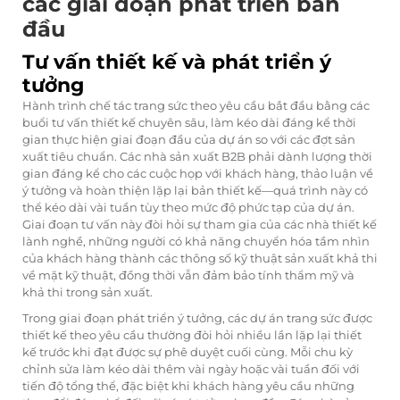
các giai đoạn phát triển ban
đầu
Tư vấn thiết kế và phát triển ý
tưởng
Hành trình chế tác trang sức theo yêu cầu bắt đầu bằng các
buổi tư vấn thiết kế chuyên sâu, làm kéo dài đáng kể thời
gian thực hiện giai đoạn đầu của dự án so với các đợt sản
xuất tiêu chuẩn. Các nhà sản xuất B2B phải dành lượng thời
gian đáng kể cho các cuộc họp với khách hàng, thảo luận về
ý tưởng và hoàn thiện lặp lại bản thiết kế—quá trình này có
thể kéo dài vài tuần tùy theo mức độ phức tạp của dự án.
Giai đoạn tư vấn này đòi hỏi sự tham gia của các nhà thiết kế
lành nghề, những người có khả năng chuyển hóa tầm nhìn
của khách hàng thành các thông số kỹ thuật sản xuất khả thi
về mặt kỹ thuật, đồng thời vẫn đảm bảo tính thẩm mỹ và
khả thi trong sản xuất.
Trong giai đoạn phát triển ý tưởng, các dự án trang sức được
thiết kế theo yêu cầu thường đòi hỏi nhiều lần lặp lại thiết
kế trước khi đạt được sự phê duyệt cuối cùng. Mỗi chu kỳ
chỉnh sửa làm kéo dài thêm vài ngày hoặc vài tuần đối với
tiến độ tổng thể, đặc biệt khi khách hàng yêu cầu những