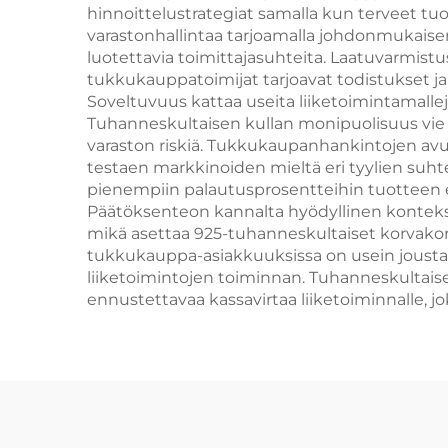
hinnoittelustrategiat samalla kun terveet tu
varastonhallintaa tarjoamalla johdonmukaise
luotettavia toimittajasuhteita. Laatuvarmistu
tukkukauppatoimijat tarjoavat todistukset j
Soveltuvuus kattaa useita liiketoimintamallej
Tuhanneskultaisen kullan monipuolisuus vie
varaston riskiä. Tukkukaupanhankintojen avul
testaen markkinoiden mieltä eri tyylien suh
pienempiin palautusprosentteihin tuotteen ep
Päätöksenteon kannalta hyödyllinen konteksti 
mikä asettaa 925-tuhanneskultaiset korvakor
tukkukauppa-asiakkuuksissa on usein joustav
liiketoimintojen toiminnan. Tuhanneskultaise
ennustettavaa kassavirtaa liiketoiminnalle, j