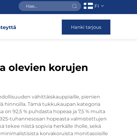
FI
Hanki tarjous
teyttä
a olevien korujen
llisuuden vähittäiskauppiaille, pienien
sillä hinnoilla. Tämä tukkukaupan kategoria
sa on 92,5 % puhdasta hopeaa ja 7,5 % muita
n. 925-tuhannesosan hopeasta valmistettujen
ekee niistä sopivia herkälle iholle, sekä
imalistisista korvakoruista monitasoisille