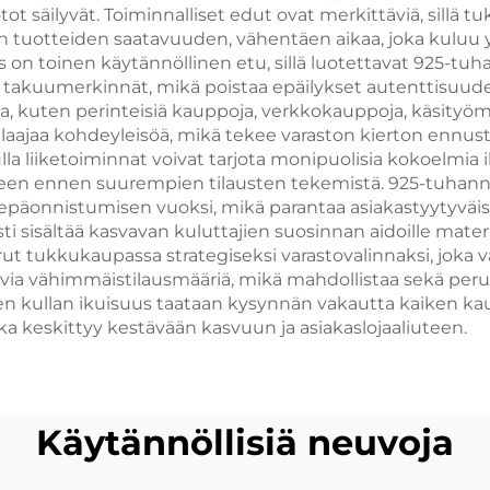
otot säilyvät. Toiminnalliset edut ovat merkittäviä, si
n tuotteiden saatavuuden, vähentäen aikaa, joka kuluu y
s on toinen käytännöllinen etu, sillä luotettavat 925-tu
a takuumerkinnät, mikä poistaa epäilykset autenttisuude
a, kuten perinteisiä kauppoja, verkkokauppoja, käsityömes
 laajaa kohdeyleisöä, mikä tekee varaston kierton enn
la liiketoiminnat voivat tarjota monipuolisia kokoelmia 
teen ennen suurempien tilausten tekemistä. 925-tuhanne
äonnistumisen vuoksi, mikä parantaa asiakastyytyväisyyt
sisältää kasvavan kuluttajien suosinnan aidoille materia
ut tukkukaupassa strategiseksi varastovalinnaksi, joka 
ia vähimmäistilausmääriä, mikä mahdollistaa sekä peru
n kullan ikuisuus taataan kysynnän vakautta kaiken kaud
oka keskittyy kestävään kasvuun ja asiakaslojaaliuteen.
Käytännöllisiä neuvoja