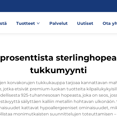
stä
Tuotteet
Palvelut
Uutiset
Ota yh
rosenttista sterlinghopea
tukkumyynti
en korvakorujen tukkukauppa tarjoaa kannattavan mahdo
lle, jotka etsivät premium-luokan tuotteita kilpailukykyi
odellisesta 925-tuhannesosan hopeasta, joka on seos, jos
kestävyyttä säilyttäen kalliin metallin hohtavan ulkonäö
suudet kattavat hypoallergeeniset ominaisuudet, mikä t
staa monimutkaisten suunnittelujen toteuttamisen – min