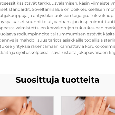
prosessit käsittävät tarkkuusvalamisen, käsin viimeistely
liset standardit. Soveltamisalue on poikkeuksellisen m
ahjakauppoja ja erityistilaisuuksien tarjoajia. Tukkukaupan
yaikaiset suunnittelut, vanhan ajan inspiroimut tuotteet,
peasta valmistettujen korvakorujen tukkukaupan markkin
n suojaava rodiumpinnoite tai tummumisen estävät käsitt
ennys ja mahdollisuus tarjota asiakkaille todellisia ster
tukee yrityksiä rakentamaan kannattavia korukokoelmia, j
kkäitä ja sijoituskelpoisia lisävarusteita jokapäiväiseen käy
Suosittuja tuotteita