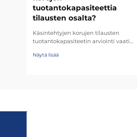
tuotantokapasiteettia
tilausten osalta?
Käsintehtyjen korujen tilausten
tuotantokapasiteetin arviointi vaatii
systemaattista arviointia useista
Näytä lisää
toisiinsa liittyvistä tekijöistä, jotka
vaikuttavat suoraan kykyynne
täyttää asiakaspalveluvaatimukset
säilyttäen laatuvaatimukset. Ei-
massatuotettujen tuotteiden
tapauksessa...