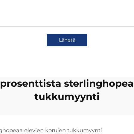
Lähetä
rosenttista sterlinghopea
tukkumyynti
nghopeaa olevien korujen tukkumyynti