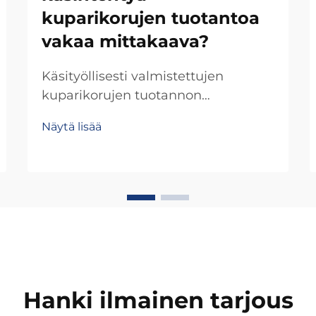
kuparikorujen tuotantoa
vakaa mittakaava?
Käsityöllisesti valmistettujen
kuparikorujen tuotannon
laajentaminen laadun ja
Näytä lisää
käsityöläisellisen autenttisuuden
säilyttämisellä asettaa ainutlaatuisia
haasteita, jotka vaativat strategisia
hankintatapoja. Toisin kuin
sarjatuotettujen korujen valmistus,
käsityöllisesti valmistettujen
kuparikorujen tuotanto vaatii
huolellista koordinaatiota...
Hanki ilmainen tarjous