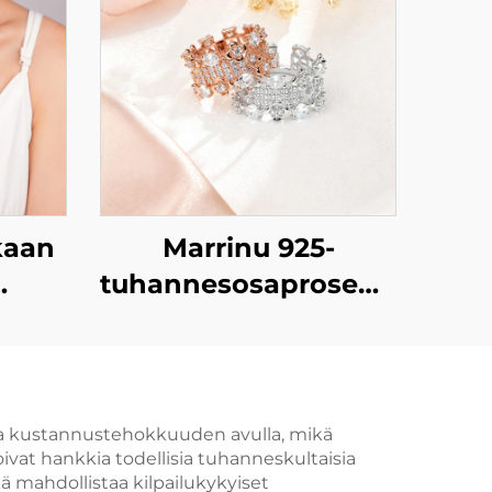
kaan
Marrinu 925-
tuhannesosaprosenttista
tjun
hopeaa käyttävä
n
kiiltävä
ille
tsirkoniaseteltu
säädettävä sormus
oa kustannustehokkuuden avulla, mikä
ivat hankkia todellisia tuhanneskultaisia
ä mahdollistaa kilpailukykyiset