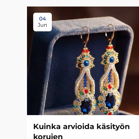
04
Jun
Kuinka arvioida käsityön
korujen