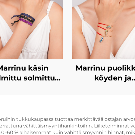
Marrinu käsin
Marrinu puolik
lmittu solmittu
köyden ja
rannekkeet
puolikkaan ke
essinkihelmiä
koristeelline
koristettuna
rannekkeet nais
koruihin tukkukaupassa tuottaa merkittävää ostajan arv
rrattuna vähittäismyyntihankintoihin. Liiketoiminnat vo
ti 40–60 % alhaisemmat kuin vähittäismyynnin hinnat, mik