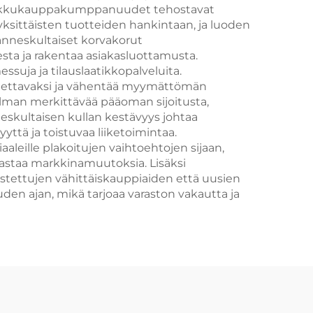
llä tukkukauppakumppanuudet tehostavat
ksittäisten tuotteiden hankintaan, ja luoden
hanneskultaiset korvakorut
sta ja rakentaa asiakasluottamusta.
suja ja tilauslaatikkopalveluita.
ustettavaksi ja vähentää myymättömän
ilman merkittävää pääoman sijoitusta,
skultaisen kullan kestävyys johtaa
tä ja toistuvaa liiketoimintaa.
aleille plakoitujen vaihtoehtojen sijaan,
vastaa markkinamuutoksia. Lisäksi
stettujen vähittäiskauppiaiden että uusien
en ajan, mikä tarjoaa varaston vakautta ja