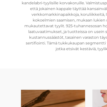
kandelabri-tyylisille korvakoruille. Valmistus
että jokainen kappale täyttää kansainvä
verkkomarkkinapaikkoja, koruliikkeitä, l
kokoelmien saamisen, mukaan lukien nyk
mukautettavat tyylit. 925-tuhannesosan ho
laatuvaatimukset, ja tuotteissa on usei
kustannussäästöt, tasainen varaston täyd
sertifiointi. Tämä tukkukaupan segmentti 
jotka etsivät kestäviä, tyyli