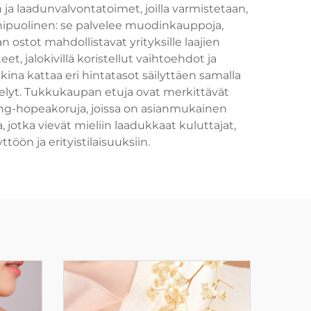
n ja laadunvalvontatoimet, joilla varmistetaan,
onipuolinen: se palvelee muodinkauppoja,
 ostot mahdollistavat yrityksille laajien
 jalokivillä koristellut vaihtoehdot ja
a kattaa eri hintatasot säilyttäen samalla
elyt. Tukkukaupan etuja ovat merkittävät
ling-hopeakoruja, joissa on asianmukainen
otka vievät mieliin laadukkaat kuluttajat,
ttöön ja erityistilaisuuksiin.