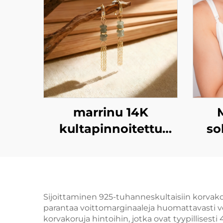
marrinu 14K
kultapinnoitettu
so
kupari korvakoru
hohtoneella
m
Sijoittaminen 925-tuhanneskultaisiin korva
parantaa voittomarginaaleja huomattavasti ve
korvakoruja hintoihin, jotka ovat tyypillises