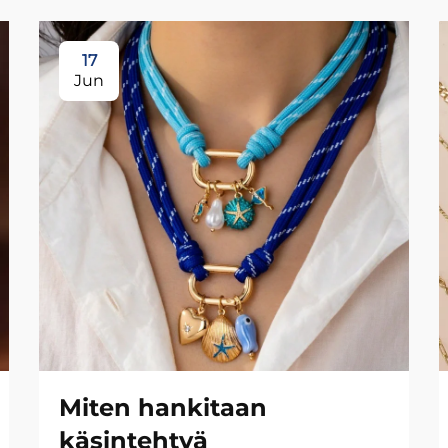
17
Jun
Miten hankitaan
käsintehtyä