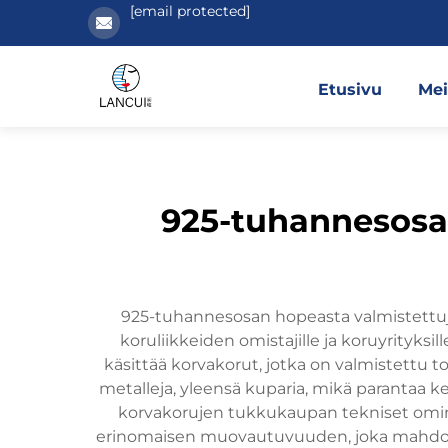
[email protected]
Etusivu
Mei
925-tuhannesosap
925-tuhannesosan hopeasta valmistettuj
koruliikkeiden omistajille ja koruyrityksi
käsittää korvakorut, jotka on valmistettu t
metalleja, yleensä kuparia, mikä parantaa 
korvakorujen tukkukaupan tekniset ominai
erinomaisen muovautuvuuden, joka mahdolli