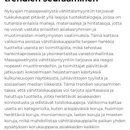
Nykyajan massajewelrystä vähittäismyyntiin tarjoavat
tukkukaupat pitävät yllä laajoja tuotekatalogeja, joissa on
tuhansia erilaisia malleja, materiaaleja ja hintatasoja, jotta
ne voivat vastata erilaisten asiakasryhmien ja
muotimaisten mieltymysten vaatimuksia. Tämä kattava
valikoima poistaa vähittäiskauppiaille tarpeen hankkia
tuotteita useista eri toimittajista, mikä tehostaa
hankintaprosessia ja yksinkertaistaa varastonhallintaa.
Massajewelrystä vähittäismyyntiin tarjoava ala reagoi
nopeasti muotitrendeihin, ja toimittajat päivittävät
jatkuvasti kokoelmiaan heijastamaan käsityksiä
kulkuneuvojen näytöksistä, juhlaviittojen tyylistä ja
sosiaalisen median liikkeistä. Tämä trendien seuraaminen
takaa, että vähittäiskauppias voi tarjota ajantasaisia ja
haluttuja tuotteita, jotka herättävät asiakkaiden
kiinnostusta ja edistävät toistokauppoja. Valikoima kattaa
useita eri kategorioita, kuten arkipäiväisiä koruja, huomion
herättäviä koruja, morsiamkoruja, lasten koruja ja miesten
koruja, mikä mahdollistaa vähittäiskauppiaille paikan yhden
pysähyksen korukauppana asiakkaiden kaikkiin