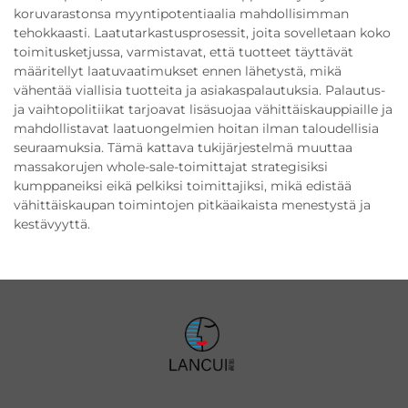
koruvarastonsa myyntipotentiaalia mahdollisimman
tehokkaasti. Laatutarkastusprosessit, joita sovelletaan koko
toimitusketjussa, varmistavat, että tuotteet täyttävät
määritellyt laatuvaatimukset ennen lähetystä, mikä
vähentää viallisia tuotteita ja asiakaspalautuksia. Palautus-
ja vaihtopolitiikat tarjoavat lisäsuojaa vähittäiskauppiaille ja
mahdollistavat laatuongelmien hoitan ilman taloudellisia
seuraamuksia. Tämä kattava tukijärjestelmä muuttaa
massakorujen whole-sale-toimittajat strategisiksi
kumppaneiksi eikä pelkiksi toimittajiksi, mikä edistää
vähittäiskaupan toimintojen pitkäaikaista menestystä ja
kestävyyttä.