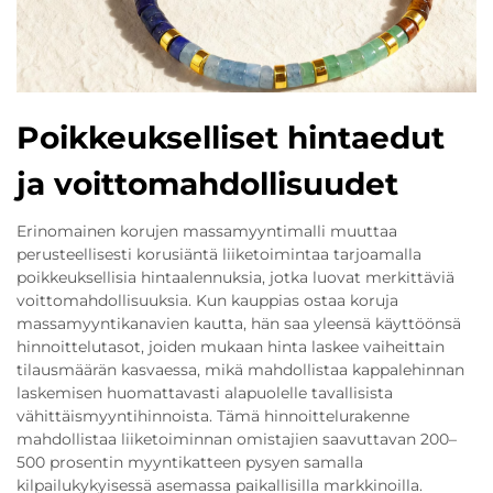
Poikkeukselliset hintaedut
ja voittomahdollisuudet
Erinomainen korujen massamyyntimalli muuttaa
perusteellisesti korusiäntä liiketoimintaa tarjoamalla
poikkeuksellisia hintaalennuksia, jotka luovat merkittäviä
voittomahdollisuuksia. Kun kauppias ostaa koruja
massamyyntikanavien kautta, hän saa yleensä käyttöönsä
hinnoittelutasot, joiden mukaan hinta laskee vaiheittain
tilausmäärän kasvaessa, mikä mahdollistaa kappalehinnan
laskemisen huomattavasti alapuolelle tavallisista
vähittäismyyntihinnoista. Tämä hinnoittelurakenne
mahdollistaa liiketoiminnan omistajien saavuttavan 200–
500 prosentin myyntikatteen pysyen samalla
kilpailukykyisessä asemassa paikallisilla markkinoilla.