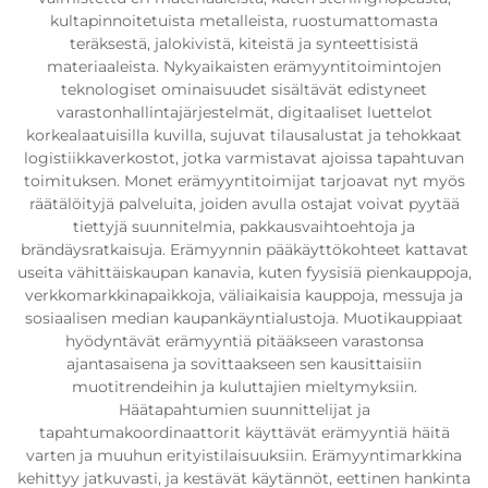
kultapinnoitetuista metalleista, ruostumattomasta
teräksestä, jalokivistä, kiteistä ja synteettisistä
materiaaleista. Nykyaikaisten erämyyntitoimintojen
teknologiset ominaisuudet sisältävät edistyneet
varastonhallintajärjestelmät, digitaaliset luettelot
korkealaatuisilla kuvilla, sujuvat tilausalustat ja tehokkaat
logistiikkaverkostot, jotka varmistavat ajoissa tapahtuvan
toimituksen. Monet erämyyntitoimijat tarjoavat nyt myös
räätälöityjä palveluita, joiden avulla ostajat voivat pyytää
tiettyjä suunnitelmia, pakkausvaihtoehtoja ja
brändäysratkaisuja. Erämyynnin pääkäyttökohteet kattavat
useita vähittäiskaupan kanavia, kuten fyysisiä pienkauppoja,
verkkomarkkinapaikkoja, väliaikaisia kauppoja, messuja ja
sosiaalisen median kaupankäyntialustoja. Muotikauppiaat
hyödyntävät erämyyntiä pitääkseen varastonsa
ajantasaisena ja sovittaakseen sen kausittaisiin
muotitrendeihin ja kuluttajien mieltymyksiin.
Häätapahtumien suunnittelijat ja
tapahtumakoordinaattorit käyttävät erämyyntiä häitä
varten ja muuhun erityistilaisuuksiin. Erämyyntimarkkina
kehittyy jatkuvasti, ja kestävät käytännöt, eettinen hankinta