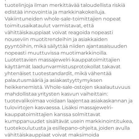
tuotelinjoja ilman merkittävää taloudellista riskiä
edistää innovointia ja markkinakokeiluja.
Vakiintuneiden whole-sale-toimittajien nopeat
toimitusaikataulut varmistavat, että
vähittäiskauppiaat voivat reagoida nopeasti
nouseviin muotitrendeihin ja asiakkaiden
pyyntöihin, mikä säilyttää niiden ajantasaisuuden
nopeasti muuttuvissa muotimarkkinoilla.
Luotettavien massajewelri-kauppatoimittajien
käyttämät laadunvarmistusprotokollat takavat
yhtenäiset tuotestandardit, mikä vähentää
palautusmääriä ja asiakastyyttymyksen
heikkenemistä. Whole-sale-ostojen skaalautuvuus
mahdollistaa yritysten kasvun vaiheittain:
tuotevalikoimaa voidaan laajentaa asiakaskannan ja
tulovirtojen kasvaessa. Lisäksi massajewelri-
kauppatoimittajien kanssa solmittavat
kumppanuudet sisältävät usein markkinointitukea,
tuotekoulutusta ja esillepano-ohjeita, joiden avulla
vähittäiskauppiaat voivat maksimoida