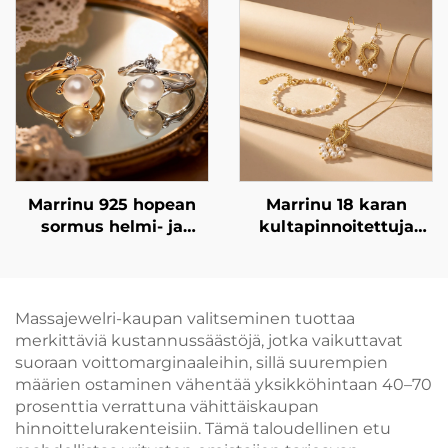
Marrinu 925 hopean
Marrinu 18 karan
sormus helmi- ja
kultapinnoitettuja
tsirkoniatasolla
ruostumatonta terästä
(tuotekoodi:
käyttäviä
BXRAG005)
sydänmuotoisia
perunamaisia helmiä
Massajewelri-kaupan valitseminen tuottaa
sisältäviä korvakoruja
merkittäviä kustannussäästöjä, jotka vaikuttavat
– kevyitä ja
suoraan voittomarginaaleihin, sillä suurempien
elegantteja
määrien ostaminen vähentää yksikköhintaan 40–70
koristeellisia
prosenttia verrattuna vähittäiskaupan
riippukorvakoruja
hinnoittelurakenteisiin. Tämä taloudellinen etu