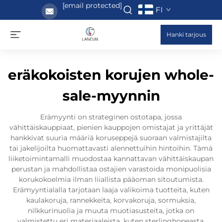
[email protected]
FI
Hanki tarjous
eräkokoisten korujen whole-
sale-myynnin
Erämyynti on strateginen ostotapa, jossa
vähittäiskauppiaat, pienien kauppojen omistajat ja yrittäjät
hankkivat suuria määriä koruseppejä suoraan valmistajilta
tai jakelijoilta huomattavasti alennettuihin hintoihin. Tämä
liiketoimintamalli muodostaa kannattavan vähittäiskaupan
perustan ja mahdollistaa ostajien varastoida monipuolisia
korukokoelmia ilman liiallista pääoman sitoutumista.
Erämyyntialalla tarjotaan laaja valikoima tuotteita, kuten
kaulakoruja, rannekkeita, korvakoruja, sormuksia,
nilkkurinuolia ja muuta muotiasusteita, jotka on
valmistettu eri materiaaleista, kuten sterlinghopeasta,