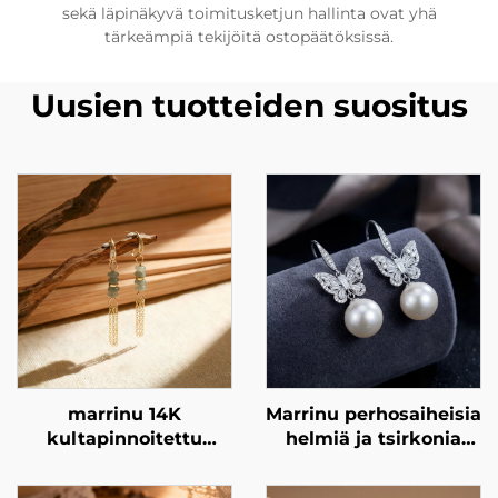
sekä läpinäkyvä toimitusketjun hallinta ovat yhä
tärkeämpiä tekijöitä ostopäätöksissä.
Uusien tuotteiden suositus
marrinu 14K
Marrinu perhosaiheisia
kultapinnoitettu
helmiä ja tsirkonia
kupari korvakoru
sisältäviä
hohtoneella
riippukorvakoruja