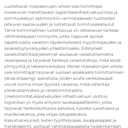
Luotettavat massakorujen whole-sale-toimittajat
investoivat merkittävästi logistiikkainfrastruktuuriinsa ja
toimitusketjun optimointiin varmistaakseen tuotteiden
jatkuvan saatavuuden ja luotettavat toimitusaikataulut.
Tämä toiminnallinen luotettavuus on ratkaisevan tärkeää
vähittäiskaupan toimijoille, jotka riippuvat ajoissa
tapahtuvasta varaston täydennyksestä myyntinopeuden ja
asiakastyytyväisyyden ylläpitämiseksi. Edistyneet
varastohallintajärjestelmät seuraavat varastotilannetta
reaaliajassa ja tarjoavat tarkkoja varastotietoja, mikä estää
ylimyyntiä ja takaisinvarauksia. Monet massakorujen whole-
sale-toimittajat tarjoavat suoraan asiakkaalle toimittamisen
(drop-shipping) -palveluita, joiden avulla verkkokaupat
voivat toimia ilman fyysistä varastoa, mikä vähentää
yleiskustannuksia ja varastointitarpeita.
Liiketoimintatukipalveluiden infrastruktuuri ulottuu
logistiikan yli myös erityisiin asiakaspäälliköihin, jotka
tarjoavat henkilökohtaista palvelua, tuotete suosituksia ja
markkinatietoa, joka ohjaa ostopäätöksiä.
Kasvatusresurssit, kuten tyylittelyopas, kauppaoppaat ja
trendiraportit, auttavat vähittäiskauppiaita hyödyntämään