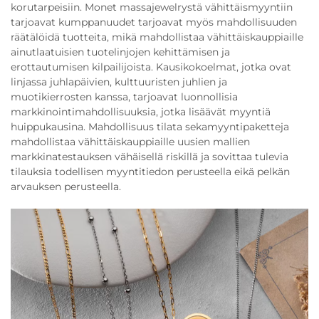
korutarpeisiin. Monet massajewelrystä vähittäismyyntiin
tarjoavat kumppanuudet tarjoavat myös mahdollisuuden
räätälöidä tuotteita, mikä mahdollistaa vähittäiskauppiaille
ainutlaatuisien tuotelinjojen kehittämisen ja
erottautumisen kilpailijoista. Kausikokoelmat, jotka ovat
linjassa juhlapäivien, kulttuuristen juhlien ja
muotikierrosten kanssa, tarjoavat luonnollisia
markkinointimahdollisuuksia, jotka lisäävät myyntiä
huippukausina. Mahdollisuus tilata sekamyyntipaketteja
mahdollistaa vähittäiskauppiaille uusien mallien
markkinatestauksen vähäisellä riskillä ja sovittaa tulevia
tilauksia todellisen myyntitiedon perusteella eikä pelkän
arvauksen perusteella.