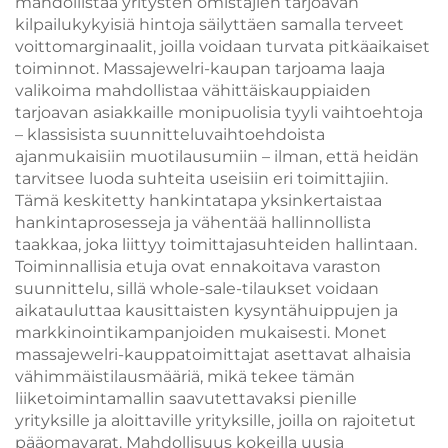
mahdollistaa yritysten omistajien tarjoavan
kilpailukykyisiä hintoja säilyttäen samalla terveet
voittomarginaalit, joilla voidaan turvata pitkäaikaiset
toiminnot. Massajewelri-kaupan tarjoama laaja
valikoima mahdollistaa vähittäiskauppiaiden
tarjoavan asiakkaille monipuolisia tyyli vaihtoehtoja
– klassisista suunnitteluvaihtoehdoista
ajanmukaisiin muotilausumiin – ilman, että heidän
tarvitsee luoda suhteita useisiin eri toimittajiin.
Tämä keskitetty hankintatapa yksinkertaistaa
hankintaprosesseja ja vähentää hallinnollista
taakkaa, joka liittyy toimittajasuhteiden hallintaan.
Toiminnallisia etuja ovat ennakoitava varaston
suunnittelu, sillä whole-sale-tilaukset voidaan
aikatauluttaa kausittaisten kysyntähuippujen ja
markkinointikampanjoiden mukaisesti. Monet
massajewelri-kauppatoimittajat asettavat alhaisia
vähimmäistilausmääriä, mikä tekee tämän
liiketoimintamallin saavutettavaksi pienille
yrityksille ja aloittaville yrityksille, joilla on rajoitetut
pääomavarat. Mahdollisuus kokeilla uusia