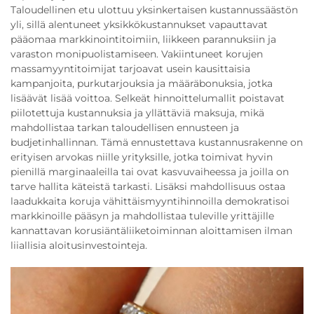
Taloudellinen etu ulottuu yksinkertaisen kustannussäästön
yli, sillä alentuneet yksikkökustannukset vapauttavat
pääomaa markkinointitoimiin, liikkeen parannuksiin ja
varaston monipuolistamiseen. Vakiintuneet korujen
massamyyntitoimijat tarjoavat usein kausittaisia
kampanjoita, purkutarjouksia ja määräbonuksia, jotka
lisäävät lisää voittoa. Selkeät hinnoittelumallit poistavat
piilotettuja kustannuksia ja yllättäviä maksuja, mikä
mahdollistaa tarkan taloudellisen ennusteen ja
budjetinhallinnan. Tämä ennustettava kustannusrakenne on
erityisen arvokas niille yrityksille, jotka toimivat hyvin
pienillä marginaaleilla tai ovat kasvuvaiheessa ja joilla on
tarve hallita käteistä tarkasti. Lisäksi mahdollisuus ostaa
laadukkaita koruja vähittäismyyntihinnoilla demokratisoi
markkinoille pääsyn ja mahdollistaa tuleville yrittäjille
kannattavan korusiäntäliiketoiminnan aloittamisen ilman
liiallisia aloitusinvestointeja.