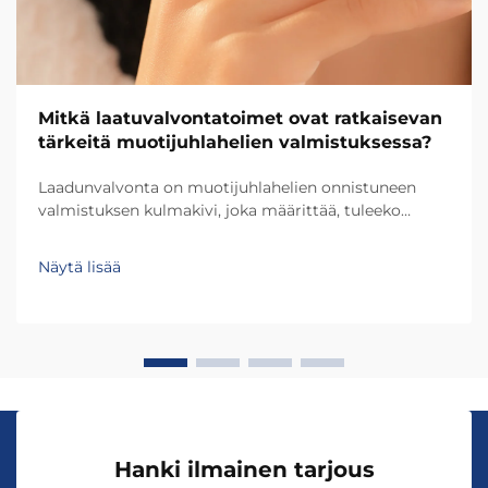
Mitkä laatuvalvontatoimet ovat ratkaisevan
tärkeitä muotijuhlahelien valmistuksessa?
Laadunvalvonta on muotijuhlahelien onnistuneen
valmistuksen kulmakivi, joka määrittää, tuleeko
kappale arvostelluksi lisäkoristeeksi vai pettäväksi
ostokseksi. Alalla, jossa kuluttajien odotukset
Näytä lisää
nousevat jatkuvasti yhdessä globaalien...
Hanki ilmainen tarjous