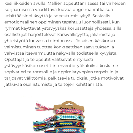
käsiliikkeiden avulla. Mallien sopeuttamisessa tai virheiden
korjaamisessa vaadittava luovaa ongelmanratkaisua
kehittää sinnikkyyttä ja sopeutumiskykyä. Sosiaalis-
emotionaalinen oppiminen tapahtuu luonnollisesti, kun
ryhmät käyttävät ystävyyskäsikoruasetteja yhdessä, sillä
osallistujat harjoittelevat kärsivällisyyttä, jakamista ja
yhteistyötä luovassa toiminnassa. Jokaisen käsikorun
valmistuminen tuottaa konkreettisen saavutuksen ja
vahvistaa itsevarmuutta näkyvällä todisteella kyvyistä.
Opettajat ja terapeutit valitsevat erityisesti
ystävyyskäsikoruasetit interventiotyökaluiksi, koska ne
sopivat eri taitotasoille ja oppimistyyppien tarpeisiin ja
tarjoavat välittömiä, palkitsevia tuloksia, jotka motivoivat
jatkuvaa osallistumista ja taitojen kehittämistä.