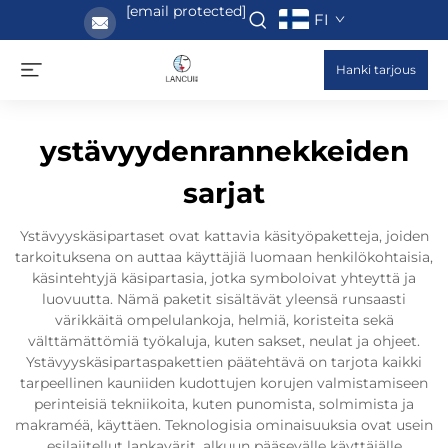
[email protected]
FI
Hanki tarjous
ystävyydenrannekkeiden
sarjat
Ystävyyskäsipartaset ovat kattavia käsityöpaketteja, joiden
tarkoituksena on auttaa käyttäjiä luomaan henkilökohtaisia,
käsintehtyjä käsipartasia, jotka symboloivat yhteyttä ja
luovuutta. Nämä paketit sisältävät yleensä runsaasti
värikkäitä ompelulankoja, helmiä, koristeita sekä
välttämättömiä työkaluja, kuten sakset, neulat ja ohjeet.
Ystävyyskäsipartaspakettien päätehtävä on tarjota kaikki
tarpeellinen kauniiden kudottujen korujen valmistamiseen
perinteisiä tekniikoita, kuten punomista, solmimista ja
makraméä, käyttäen. Teknologisia ominaisuuksia ovat usein
esilajitellut lankavärit, alkuun pääsevälle käyttäjälle