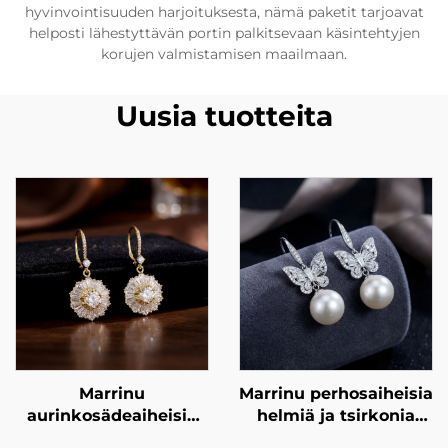
hyvinvointisuuden harjoituksesta, nämä paketit tarjoavat
helposti lähestyttävän portin palkitsevaan käsintehtyjen
korujen valmistamisen maailmaan.
Uusia tuotteita
Marrinu
Marrinu perhosaiheisia
aurinkosädeaiheisia
helmiä ja tsirkonia
tsirkonia sisältäviä
sisältäviä