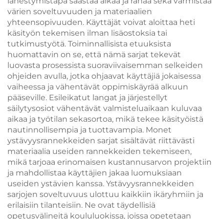
lähestymistapa säästää aikaa ja rahaa sekä varmistaa
värien soveltuvuuden ja materiaalien
yhteensopivuuden. Käyttäjät voivat aloittaa heti
käsityön tekemisen ilman lisäostoksia tai
tutkimustyötä. Toiminnallisista etuuksista
huomattavin on se, että nämä sarjat tekevät
luovasta prosessista suoraviivaisemman selkeiden
ohjeiden avulla, jotka ohjaavat käyttäjiä jokaisessa
vaiheessa ja vähentävät oppimiskäyrää alkuun
pääseville. Esileikatut langat ja järjestellyt
säilytysosiot vähentävät valmisteluaikaan kuluvaa
aikaa ja työtilan sekasortoa, mikä tekee käsityöistä
nautinnollisempia ja tuottavampia. Monet
ystävyysrannekkeiden sarjat sisältävät riittävästi
materiaalia useiden rannekkeiden tekemiseen,
mikä tarjoaa erinomaisen kustannusarvon projektiin
ja mahdollistaa käyttäjien jakaa luomuksiaan
useiden ystävien kanssa. Ystävyysrannekkeiden
sarjojen soveltuvuus ulottuu kaikkiin ikäryhmiin ja
erilaisiin tilanteisiin. Ne ovat täydellisiä
opetusvälineitä koululuokissa, joissa opetetaan