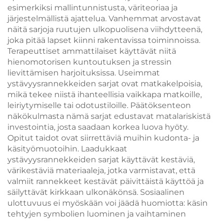
esimerkiksi mallintunnistusta, väriteoriaa ja
järjestelmällistä ajattelua. Vanhemmat arvostavat
näitä sarjoja ruutujen ulkopuolisena viihdytteenä,
joka pitää lapset kiinni rakentavissa toiminnoissa.
Terapeuttiset ammattilaiset käyttävät niitä
hienomotorisen kuntoutuksen ja stressin
lievittämisen harjoituksissa. Useimmat
ystävyysrannekkeiden sarjat ovat matkakelpoisia,
mikä tekee niistä ihanteellisia vaikkapa matkoille,
leiriytymiselle tai odotustiloille. Päätöksenteon
näkökulmasta nämä sarjat edustavat matalariskistä
investointia, josta saadaan korkea luova hyöty.
Opitut taidot ovat siirrettäviä muihin kudonta- ja
käsityömuotoihin. Laadukkaat
ystävyysrannekkeiden sarjat käyttävät kestäviä,
värikestäviä materiaaleja, jotka varmistavat, että
valmiit rannekkeet kestävät päivittäistä käyttöä ja
säilyttävät kirkkaan ulkonäkönsä. Sosiaalinen
ulottuvuus ei myöskään voi jäädä huomiotta: käsin
tehtyjen symbolien luominen ja vaihtaminen