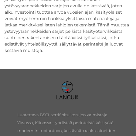
ystävyysrannekkeiden sarjojen avulla on kestävää, joten
alkuinvestointi tuottaa arvoa vuosien ajan: käsityöläiset
voivat myöhemmin hankkia yksittäisiä materiaaleja ja
jatkaa merkityksellisten lahjojen tekemistä. Tämä muuttaa
ystävyysrannekkeiden sarjat pelkistä käsityötarvikkeista
suhteiden rakentamiseen tähtääviksi työkaluiksi, jotka
edistävät yhteisöllisyyttä, säilyttävät perinteitä ja luovat
kestäviä muistoja.
Luotettava BSCI-sertifioitu korujen valmistaja
Yiwussa, Kiinassa – yhdistää perinteistä käsityötä
moderniin tuotantoon, kestävään raaka-aineiden