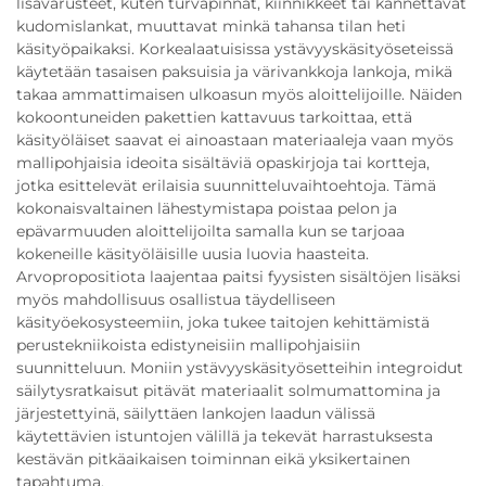
lisävarusteet, kuten turvapinnat, kiinnikkeet tai kannettavat
kudomislankat, muuttavat minkä tahansa tilan heti
käsityöpaikaksi. Korkealaatuisissa ystävyyskäsityöseteissä
käytetään tasaisen paksuisia ja värivankkoja lankoja, mikä
takaa ammattimaisen ulkoasun myös aloittelijoille. Näiden
kokoontuneiden pakettien kattavuus tarkoittaa, että
käsityöläiset saavat ei ainoastaan materiaaleja vaan myös
mallipohjaisia ideoita sisältäviä opaskirjoja tai kortteja,
jotka esittelevät erilaisia suunnitteluvaihtoehtoja. Tämä
kokonaisvaltainen lähestymistapa poistaa pelon ja
epävarmuuden aloittelijoilta samalla kun se tarjoaa
kokeneille käsityöläisille uusia luovia haasteita.
Arvopropositiota laajentaa paitsi fyysisten sisältöjen lisäksi
myös mahdollisuus osallistua täydelliseen
käsityöekosysteemiin, joka tukee taitojen kehittämistä
perustekniikoista edistyneisiin mallipohjaisiin
suunnitteluun. Moniin ystävyyskäsityösetteihin integroidut
säilytysratkaisut pitävät materiaalit solmumattomina ja
järjestettyinä, säilyttäen lankojen laadun välissä
käytettävien istuntojen välillä ja tekevät harrastuksesta
kestävän pitkäaikaisen toiminnan eikä yksikertainen
tapahtuma.