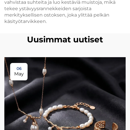
vahvistaa suhteita ja luo kestäviä muistoja, mikä
tekee ystävyysrannekkeiden sarjoista
merkityksellisen ostoksen, joka ylittää pelkän
käsityötarvikkeen.
Uusimmat uutiset
06
May