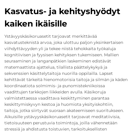
Kasvatus- ja kehityshyödyt
kaiken ikäisille
Ystävyyskäsikoruasetit tarjoavat merkittävää
kasvatusteknistä arvoa, joka ulottuu paljon yksinkertaisen
viihdyttävyyden yli ja tekee niistä tehokkaita työkaluja
kognitiivisen ja fyysisen kehityksen tukemiseen. Mallien
seuraaminen ja langanpätkien laskeminen edistävät
matemaattista ajattelua, tilallista päättelykykyä ja
sekvenssien käsittelytaitoja nuorilla oppilailla. Lapset
kehittävät tärkeitä hienomotorisia taitoja ja silmän ja käden
koordinaatiota solmimis- ja punomistekniikoissa
vaadittujen tarkkojen liikkeiden avulla. Käsikoruja
valmistettaessa vaadittava keskittyminen parantaa
keskittymiskyvyn kestoa ja huomiota yksityiskohtiin,
taitoja, jotka siirtyvät suoraan akateemiseen suoritukseen.
Aikuisille ystävyyskäsikoruasetit tarjoavat meditatiivisia,
tietoisuuteen perustuvia toimintoja, joilla vähennetään
stressiä ja ahdistusta toistuvien, tarkoituksellisten