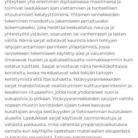
yhteyteen yhä enemmän digitaalisessa maailmassa ja
toimivat laadukkaan ajan viettämisen ja tunteellisen
sitoutumisen katalyyttoireina. Yhteinen rannekkeiden
tekeminen muodostuu jakamiseen perustuvaksi
kokemukseksi, joka herättää keskustelua, naurua ja
yhteistyötä ystävien, sisarusten tai vanhempien ja lasten
välillä. Nämä sarjat edistävät kaunista käsin tehtyjen
lahjojen antamisen perinteen ylläpitämistä, jossa
rannekkeen tekemiseen käytetty aika ja vaivannäkö
ilmaisevat huolen ja ajatuksellisuutta voimakkaammin kuin
ostetut tuotteet. Saajat arvostavat näitä henkilökohtaisia
koristeita, koska ne edustavat sekä tekijän taitojen
kehittymistä että itse suhdetta. Ystävyysrannekkeiden
sarjat mahdollistavat osallistumisen kulttuuriperinteisiin ja
kesäleirien rituaaleihin, jotka ovat yhdistäneet nuoria
sukupolvia jo pitkään. Ystävyysrannekkeiden sarjojen valinta
nopean muotin koristeiden sijaan tukee kasvavaa
kuluttajien arvoja kestävyyden ja tietoisemman kulutuksen
alueella. Laadukkaat sarjat käyttävät luonnonkuituja ja
vähäistä pakkausta, mikä vähentää ympäristövaikutuksia
samalla kun käyttäjille opetetaan materiaalien alkuperästä
ja käsityön perinnöstä. Taitojen kehittäminen