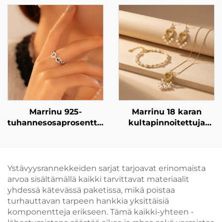
riippukorvakoruja
riippukorvakoruja
Marrinu 925-
Marrinu 18 karan
tuhannesosaprosenttista
kultapinnoitettuja
hopeaa käyttävä
ruostumatonta terästä
tsirkoniaseteltu
käyttäviä
säädettävä avoin
sydänmuotoisia
sormus (SKU:
perunamaisia helmiä
Ystävyysrannekkeiden sarjat tarjoavat erinomaista
BXRAG004)
sisältäviä korvakoruja
arvoa sisältämällä kaikki tarvittavat materiaalit
– kevyitä ja
yhdessä kätevässä paketissa, mikä poistaa
elegantteja
turhauttavan tarpeen hankkia yksittäisiä
koristeellisia
komponentteja erikseen. Tämä kaikki-yhteen -
riippukorvakoruja