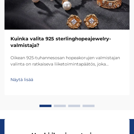
Kuinka valita 925 sterlinghopeajewelry-
valmistaja?
Oikean 925-tuhannesosan hopeakorujen valmistajan
valinta on ratkaiseva liiketoimintapäätös, joka
vaikuttaa suoraan tuotteen laatuun, brändin
maineeseen ja asiakastyytyväisyyteen. Valitun
Näytä lisää
valmistajan valinta määrittää ei ainoastaan käsityön
ja kestävyyden...