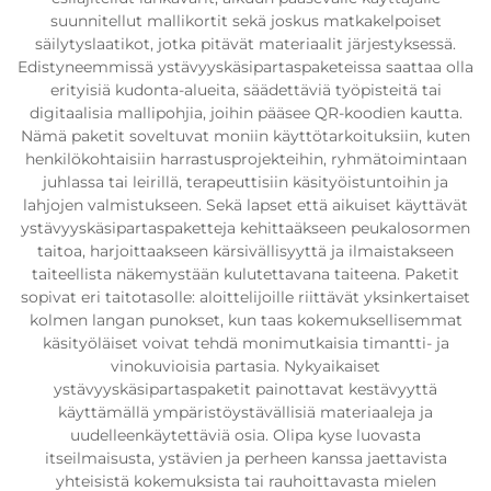
suunnitellut mallikortit sekä joskus matkakelpoiset
säilytyslaatikot, jotka pitävät materiaalit järjestyksessä.
Edistyneemmissä ystävyyskäsipartaspaketeissa saattaa olla
erityisiä kudonta-alueita, säädettäviä työpisteitä tai
digitaalisia mallipohjia, joihin pääsee QR-koodien kautta.
Nämä paketit soveltuvat moniin käyttötarkoituksiin, kuten
henkilökohtaisiin harrastusprojekteihin, ryhmätoimintaan
juhlassa tai leirillä, terapeuttisiin käsityöistuntoihin ja
lahjojen valmistukseen. Sekä lapset että aikuiset käyttävät
ystävyyskäsipartaspaketteja kehittaäkseen peukalosormen
taitoa, harjoittaakseen kärsivällisyyttä ja ilmaistakseen
taiteellista näkemystään kulutettavana taiteena. Paketit
sopivat eri taitotasolle: aloittelijoille riittävät yksinkertaiset
kolmen langan punokset, kun taas kokemuksellisemmat
käsityöläiset voivat tehdä monimutkaisia timantti- ja
vinokuvioisia partasia. Nykyaikaiset
ystävyyskäsipartaspaketit painottavat kestävyyttä
käyttämällä ympäristöystävällisiä materiaaleja ja
uudelleenkäytettäviä osia. Olipa kyse luovasta
itseilmaisusta, ystävien ja perheen kanssa jaettavista
yhteisistä kokemuksista tai rauhoittavasta mielen