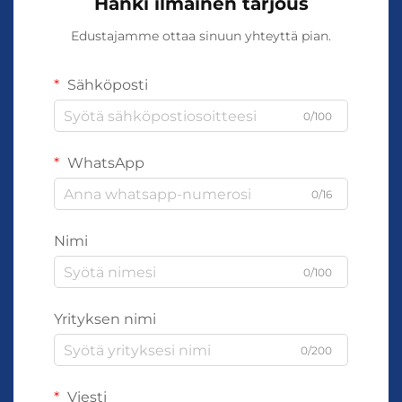
Hanki ilmainen tarjous
Edustajamme ottaa sinuun yhteyttä pian.
Sähköposti
0/100
WhatsApp
0/16
Nimi
0/100
Yrityksen nimi
0/200
Viesti