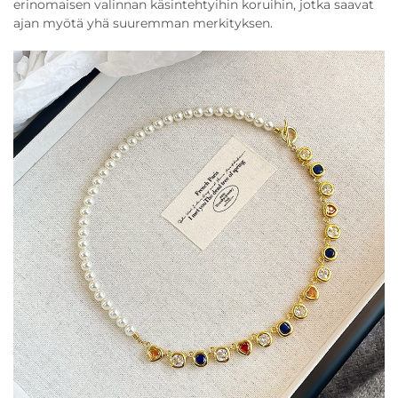
erinomaisen valinnan käsintehtyihin koruihin, jotka saavat
ajan myötä yhä suuremman merkityksen.