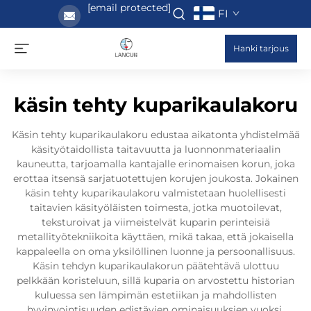
[email protected]
FI
Hanki tarjous
käsin tehty kuparikaulakoru
Käsin tehty kuparikaulakoru edustaa aikatonta yhdistelmää
käsityötaidollista taitavuutta ja luonnonmateriaalin
kauneutta, tarjoamalla kantajalle erinomaisen korun, joka
erottaa itsensä sarjatuotettujen korujen joukosta. Jokainen
käsin tehty kuparikaulakoru valmistetaan huolellisesti
taitavien käsityöläisten toimesta, jotka muotoilevat,
teksturoivat ja viimeistelvät kuparin perinteisiä
metallityötekniikoita käyttäen, mikä takaa, että jokaisella
kappaleella on oma yksilöllinen luonne ja persoonallisuus.
Käsin tehdyn kuparikaulakorun päätehtävä ulottuu
pelkkään koristeluun, sillä kuparia on arvostettu historian
kuluessa sen lämpimän estetiikan ja mahdollisten
hyvinvointisuuden edistävien ominaisuuksien vuoksi.