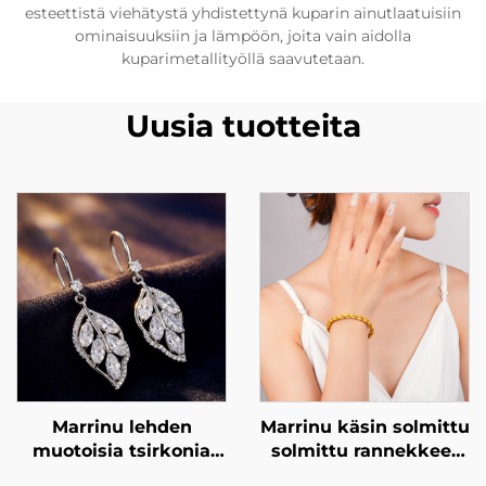
esteettistä viehätystä yhdistettynä kuparin ainutlaatuisiin
ominaisuuksiin ja lämpöön, joita vain aidolla
kuparimetallityöllä saavutetaan.
Uusia tuotteita
Marrinu lehden
Marrinu käsin solmittu
muotoisia tsirkonia
solmittu rannekkeet
sisältäviä
naisille