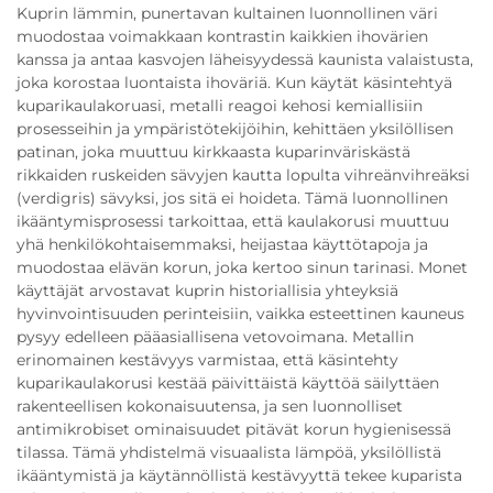
Kuprin lämmin, punertavan kultainen luonnollinen väri
muodostaa voimakkaan kontrastin kaikkien ihovärien
kanssa ja antaa kasvojen läheisyydessä kaunista valaistusta,
joka korostaa luontaista ihoväriä. Kun käytät käsintehtyä
kuparikaulakoruasi, metalli reagoi kehosi kemiallisiin
prosesseihin ja ympäristötekijöihin, kehittäen yksilöllisen
patinan, joka muuttuu kirkkaasta kuparinväriskästä
rikkaiden ruskeiden sävyjen kautta lopulta vihreänvihreäksi
(verdigris) sävyksi, jos sitä ei hoideta. Tämä luonnollinen
ikääntymisprosessi tarkoittaa, että kaulakorusi muuttuu
yhä henkilökohtaisemmaksi, heijastaa käyttötapoja ja
muodostaa elävän korun, joka kertoo sinun tarinasi. Monet
käyttäjät arvostavat kuprin historiallisia yhteyksiä
hyvinvointisuuden perinteisiin, vaikka esteettinen kauneus
pysyy edelleen pääasiallisena vetovoimana. Metallin
erinomainen kestävyys varmistaa, että käsintehty
kuparikaulakorusi kestää päivittäistä käyttöä säilyttäen
rakenteellisen kokonaisuutensa, ja sen luonnolliset
antimikrobiset ominaisuudet pitävät korun hygienisessä
tilassa. Tämä yhdistelmä visuaalista lämpöä, yksilöllistä
ikääntymistä ja käytännöllistä kestävyyttä tekee kuparista