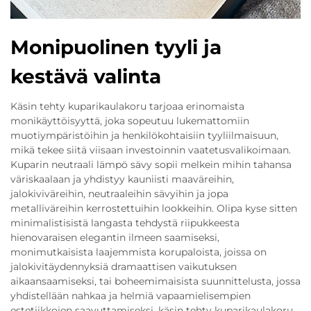
Monipuolinen tyyli ja
kestävä valinta
Käsin tehty kuparikaulakoru tarjoaa erinomaista
monikäyttöisyyttä, joka sopeutuu lukemattomiin
muotiympäristöihin ja henkilökohtaisiin tyyliilmaisuun,
mikä tekee siitä viisaan investoinnin vaatetusvalikoimaan.
Kuparin neutraali lämpö sävy sopii melkein mihin tahansa
väriskaalaan ja yhdistyy kauniisti maaväreihin,
jalokiviväreihin, neutraaleihin sävyihin ja jopa
metalliväreihin kerrostettuihin lookkeihin. Olipa kyse sitten
minimalistisistä langasta tehdystä riipukkeesta
hienovaraisen elegantin ilmeen saamiseksi,
monimutkaisista laajemmista korupaloista, joissa on
jalokivitäydennyksiä dramaattisen vaikutuksen
aikaansaamiseksi, tai boheemimaisista suunnittelusta, jossa
yhdistellään nahkaa ja helmiä vapaamielisempien
estetiikkojen saavuttamiseksi, käsin tehty kuparikaulakoru