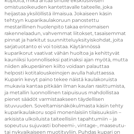
kopioita, mikä antaa sinulle eksklusiivisen
omistusoikeuden kantettavalle taiteelle, joka
heijastaa yksilöllistä ilmaisua. Jokaiseen käsin
tehtyyn kuparikaulakoruun panostettu
mestarillinen huolenpito takaa erinomaisen
rakennelaadun, vahvemmat liitokset, tasaisemmat
pinnat ja harkitut suunnitteluyksityiskohdat, joita
sarjatuotanto ei voi toistaa. Käytännössä
kuparikorut vaativat vähän huoltoa ja kehittyvät
kauniiksi luonnolliseksi patinaksi ajan myötä, mutta
niiden alkuperäinen kiilto voidaan palauttaa
helposti kotitalouskeinojen avulla haluttaessa.
Kuparin kevyt paino tekee näistä kaulakoruista
mukavia kantaa pitkään ilman kaulan rasittumista,
ja metallin luonnollinen taipuisuus mahdollistaa
pienet säädöt varmistaakseen täydellisen
istuvuuden. Soveltamisnäkökulmasta käsin tehty
kuparikaulakoru sopii monenlaisiin tilaisuuksiin –
arkisista ulkoiluista taiteellisiin tapahtumiin – ja
sopeutuu sujuvasti boheemi-, vintage-, maaseutu-
tai nykyaikaiseen muotityyliin. Puhdas kupari on