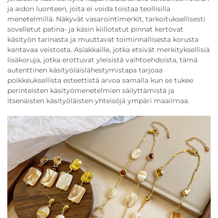
ja aidon luonteen, joita ei voida toistaa teollisilla
menetelmillä. Näkyvät vasarointimerkit, tarkoituksellisesti
sovelletut patina- ja käsin kiillotetut pinnat kertovat
käsityön tarinasta ja muuttavat toiminnallisesta korusta
kantavaa veistosta. Asiakkaille, jotka etsivät merkityksellisiä
lisäkoruja, jotka erottuvat yleisistä vaihtoehdoista, tämä
autenttinen käsityöläislähestymistapa tarjoaa
poikkeuksellista esteettistä arvoa samalla kun se tukee
perinteisten käsityömenetelmien säilyttämistä ja
itsenäisten käsityöläisten yhteisöjä ympäri maailmaa.