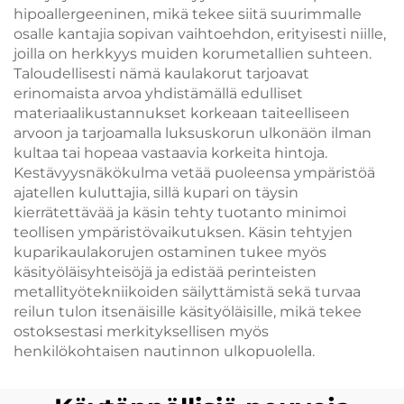
hipoallergeeninen, mikä tekee siitä suurimmalle
osalle kantajia sopivan vaihtoehdon, erityisesti niille,
joilla on herkkyys muiden korumetallien suhteen.
Taloudellisesti nämä kaulakorut tarjoavat
erinomaista arvoa yhdistämällä edulliset
materiaalikustannukset korkeaan taiteelliseen
arvoon ja tarjoamalla luksuskorun ulkonäön ilman
kultaa tai hopeaa vastaavia korkeita hintoja.
Kestävyysnäkökulma vetää puoleensa ympäristöä
ajatellen kuluttajia, sillä kupari on täysin
kierrätettävää ja käsin tehty tuotanto minimoi
teollisen ympäristövaikutuksen. Käsin tehtyjen
kuparikaulakorujen ostaminen tukee myös
käsityöläisyhteisöjä ja edistää perinteisten
metallityötekniikoiden säilyttämistä sekä turvaa
reilun tulon itsenäisille käsityöläisille, mikä tekee
ostoksestasi merkityksellisen myös
henkilökohtaisen nautinnon ulkopuolella.