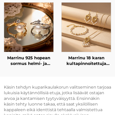
riippukorvakoruja
naisille | 925-
tuhannesosaprosenttista
hopeaa käyttävät
korvakorun koukut |
kevyesti luksuottaiset,
metsäaiheiset
riippukorvakorut
kullattuina ja
hopeisina |
Marrinu 925 hopean
Marrinu 18 karan
monikäyttöinen
sormus helmi- ja
kultapinnoitettuja
arkipäiväinen koru
tsirkoniatasolla
ruostumatonta terästä
(tuotekoodi:
käyttäviä
BXRAG005)
sydänmuotoisia
perunamaisia helmiä
Käsin tehdyn kuparikaulakorun valitseminen tarjoaa
sisältäviä korvakoruja
lukuisia käytännöllisiä etuja, jotka lisäävät ostajan
– kevyitä ja
arvoa ja kantamisen tyytyväisyyttä. Ensinnäkin
elegantteja
käsin tehty luonne takaa, että saat yksilöllisen
koristeellisia
kappaleen eikä identtistä tehtaalla valmistettua
riippukorvakoruja