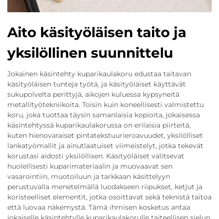
Aito käsityöläisen taito ja
yksilöllinen suunnittelu
Jokainen käsintehty kuparikaulakoru edustaa taitavan
käsityöläisen tunteja työtä, ja käsityöläiset käyttävät
sukupolvelta perittyjä, aikojen kuluessa kypsyneitä
metallityötekniikoita. Toisin kuin koneellisesti valmistettu
koru, joka tuottaa täysin samanlaisia kopioita, jokaisessa
käsintehtyssä kuparikaulakorussa on erilaisia piirteitä,
kuten hienovaraiset pintatekstuurieroavuudet, yksilölliset
lankatyömallit ja ainutlaatuiset viimeistelyt, jotka tekevät
korustasi aidosti yksilöllisen. Käsityöläiset valitsevat
huolellisesti kuparimateriaalin ja muovaavat sen
vasarointiin, muotoiluun ja tarkkaan käsittelyyn
perustuvalla menetelmällä luodakseen riipukset, ketjut ja
koristeelliset elementit, jotka osoittavat sekä teknistä taitoa
että luovaa näkemystä. Tämä ihmisen kosketus antaa
jokaiselle käsintehtylle kuparikaulakorulle taiteellisen sielun