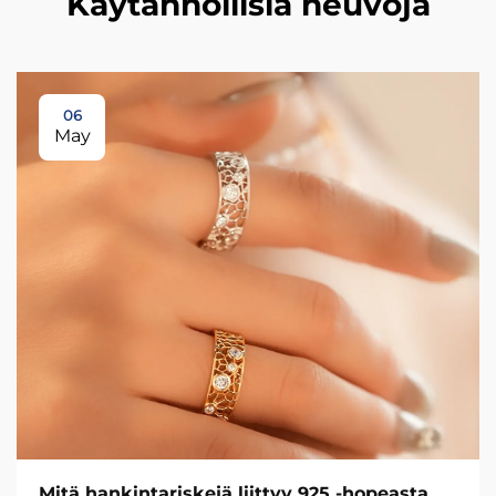
Käytännöllisiä neuvoja
06
May
Mitä hankintariskejä liittyy 925 ‑hopeasta