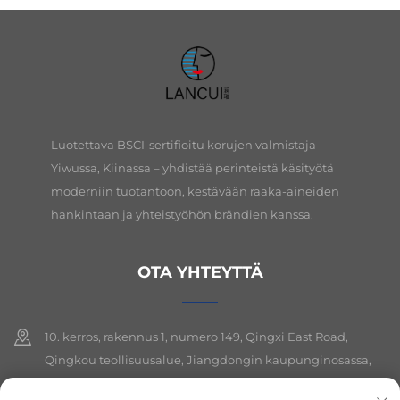
Luotettava BSCI-sertifioitu korujen valmistaja
Yiwussa, Kiinassa – yhdistää perinteistä käsityötä
moderniin tuotantoon, kestävään raaka-aineiden
hankintaan ja yhteistyöhön brändien kanssa.
OTA YHTEYTTÄ
10. kerros, rakennus 1, numero 149, Qingxi East Road,
Qingkou teollisuusalue, Jiangdongin kaupunginosassa,
Yiwun kaupungissa, Zhejiangin provinssissa