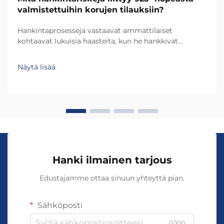
valmistettuihin korujen tilauksiin?
Hankintaprosesseja vastaavat ammattilaiset
kohtaavat lukuisia haasteita, kun he hankkivat
yrityksilleen 925-tuhannesosan hopeakoruja –
laatutakuusta toimittajan tarkistamiseen.
Näytä lisää
Koruteollisuus tuo mukanaan ainutlaatuisia riskejä,
jotka voivat vaikuttaa merkittävästi tuotteen
laatuun...
Hanki ilmainen tarjous
Edustajamme ottaa sinuun yhteyttä pian.
Sähköposti
0/100