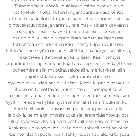
Teknologisesti nämä kaulakorut esittelevät erilaisia
käsityötekniikoita, kuten langankääntöä, vasarointia,
patinointia ja kiillotusta, joilla saavutetaan monimuotoisia
pintatekstuurioita ja värimuunnelmia – alkaen kirkkaista
roosanpunaisista sävyistä aina rikkaisiin ruskeisiin
patinoihin. Kuparin luonnollinen hapettumisprosessi
tarkoittaa, että jokainen käsin tehty kuparikaulakoru
kehittää ajan myötä oman yksilöllisen ikääntymismallinsa,
mikä tekee siitä todella yksilöllisen. Käsin tehtyjä
kuparikaulakoruja voidaan käyttää arkipäiväiseen käyttöön,
boheemimaisiin muotilausekkeisiin, merkityksellisiin
lahjoitustilaisuuksiin sekä vaihtoehtoisissa
hyvinvointisuuden harjoituksissa, joissa kuparin kosketus
ihoon on toivottavaa. Suunnittelun monipuolisuus
mahdollistaa näiden kaulakorujen soveltamisen erilaisiin
tyyliin: ne sopivat yhtä hyvin minimalistisiin riipuksiin kuin
koristeellisiinkin lausumakappaleisiin, joissa voi olla
jalokiviä, helmiä tai monimutkaisia langankääntökuviota.
Olipa kyseessä ekologisesti vastuullinen koruvaihtoehto,
keskustelun avaava koru tai aidosti taiteellisesti arvokas
käsintehdas kappale, käsin tehty kuparikaulakoru tarjoaa