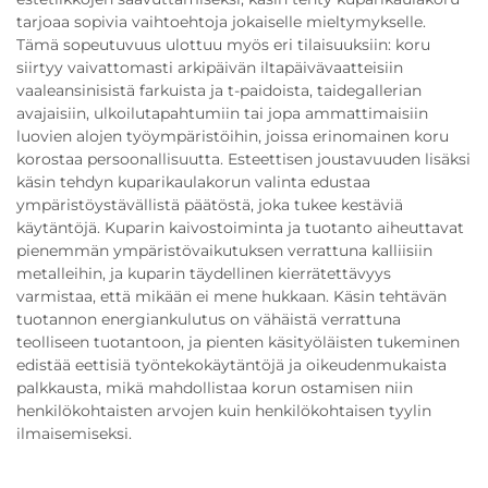
tarjoaa sopivia vaihtoehtoja jokaiselle mieltymykselle.
Tämä sopeutuvuus ulottuu myös eri tilaisuuksiin: koru
siirtyy vaivattomasti arkipäivän iltapäivävaatteisiin
vaaleansinisistä farkuista ja t-paidoista, taidegallerian
avajaisiin, ulkoilutapahtumiin tai jopa ammattimaisiin
luovien alojen työympäristöihin, joissa erinomainen koru
korostaa persoonallisuutta. Esteettisen joustavuuden lisäksi
käsin tehdyn kuparikaulakorun valinta edustaa
ympäristöystävällistä päätöstä, joka tukee kestäviä
käytäntöjä. Kuparin kaivostoiminta ja tuotanto aiheuttavat
pienemmän ympäristövaikutuksen verrattuna kalliisiin
metalleihin, ja kuparin täydellinen kierrätettävyys
varmistaa, että mikään ei mene hukkaan. Käsin tehtävän
tuotannon energiankulutus on vähäistä verrattuna
teolliseen tuotantoon, ja pienten käsityöläisten tukeminen
edistää eettisiä työntekokäytäntöjä ja oikeudenmukaista
palkkausta, mikä mahdollistaa korun ostamisen niin
henkilökohtaisten arvojen kuin henkilökohtaisen tyylin
ilmaisemiseksi.