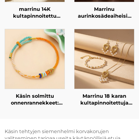
marrinu 14K
Marrinu
kultapinnoitettu
aurinkosädeaiheisia
kupari korvakoru
tsirkonia sisältäviä
hohtoneella
riippukorvakoruja
Käsin solmittu
Marrinu 18 karan
onnenrannekkeet:
kultapinnoitettuja
sidotaan toivot
ruostumatonta terästä
käsivarteen
käyttäviä
sydänmuotoisia
perunamaisia helmiä
Käsin tehtyjen siemenhelmi korvakorujen
sisältäviä korvakoruja
valitseminen tarjoaa useita käytännöllisiä etuja,