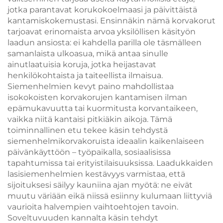
– kevyitä ja
jotka parantavat korukokoelmaasi ja päivittäistä
elegantteja
kantamiskokemustasi. Ensinnäkin nämä korvakorut
koristeellisia
tarjoavat erinomaista arvoa yksilöllisen käsityön
riippukorvakoruja
laadun ansiosta: ei kahdella parilla ole täsmälleen
samanlaista ulkoasua, mikä antaa sinulle
ainutlaatuisia koruja, jotka heijastavat
henkilökohtaista ja taiteellista ilmaisua.
Siemenhelmien kevyt paino mahdollistaa
isokokoisten korvakorujen kantamisen ilman
epämukavuutta tai kuormitusta korvantaikeen,
vaikka niitä kantaisi pitkiäkin aikoja. Tämä
toiminnallinen etu tekee käsin tehdystä
siemenhelmikorvakoruista ideaalin kaikenlaiseen
päivänkäyttöön – työpaikalla, sosiaalisissa
tapahtumissa tai erityistilaisuuksissa. Laadukkaiden
lasisiemenhelmien kestävyys varmistaa, että
sijoituksesi säilyy kauniina ajan myötä: ne eivät
muutu väriään eikä niissä esiinny kulumaan liittyviä
vaurioita halvempien vaihtoehtojen tavoin.
Soveltuvuuden kannalta käsin tehdyt