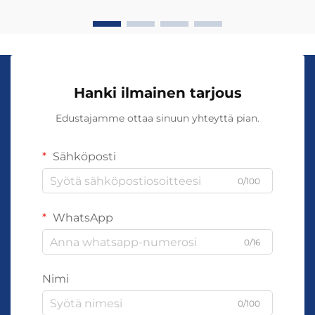
käyttöä, e...
Hanki ilmainen tarjous
Edustajamme ottaa sinuun yhteyttä pian.
Sähköposti
0/100
WhatsApp
0/16
Nimi
0/100