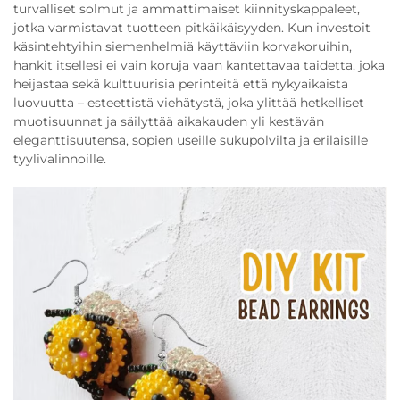
turvalliset solmut ja ammattimaiset kiinnityskappaleet,
jotka varmistavat tuotteen pitkäikäisyyden. Kun investoit
käsintehtyihin siemenhelmiä käyttäviin korvakoruihin,
hankit itsellesi ei vain koruja vaan kantettavaa taidetta, joka
heijastaa sekä kulttuurisia perinteitä että nykyaikaista
luovuutta – esteettistä viehätystä, joka ylittää hetkelliset
muotisuunnat ja säilyttää aikakauden yli kestävän
eleganttisuutensa, sopien useille sukupolvilta ja erilaisille
tyylivalinnoille.