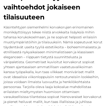
vaihtoehdot jokaiseen
tilaisuuteen
Käsintehtyjen siemenhelmi korvakorujen erinomainen
monikäyttöisyys tekee niistä arvokkaita lisäyksiä mihin
tahansa korukokoelmaan, ja ne sopivat helposti erilaisiin
muotiympäristöihin ja tilaisuuksiin. Nämä sopeutuvat korut
täydentävät useita tyyliä estetiikoita – boheemimaisesta ja
etnillisestä nykyaikaiseen minimalistiseen ja klassiseen
eleganceen – riippuen tietystä suunnittelusta ja
väripaletista. Geometriset kuvioitut korvakorut sopivat
yhteen ajantasaisen ammatillisen vaatetusvalikoiman
kanssa työpaikalla, kun taas vilkkaat moniväriset mallit
ovat ideaalisia viikonloppuisiin rentoutuneisiin lookkeihin,
joissa voidaan ilmaista luovuutta ja henkilökohtaista
persoonaa. Tarjolla oleva laaja kokoalue mahdollistaa
erilaisten mieltymysten huomioon ottamisen:
varauksellisissa tilanteissa sopivat hienovaraiset korvakorut
ja pienet heiluvat mallit, kun taas illallisissa ja juhlissa