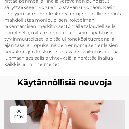
riittää pehmeällä liinalla varovainen puhdistus
säilyttääkseen korujen loistavan ulkonäön. Käsin
tehtyjen siemenhelmikorvakorujen edullinen hinta
mahdollistaa monipuolisen kokoelman
rakentamisen merkityksettömällä taloudellisella
panoksella, mikä mahdollistaa usein tapahtuvat
tyylinmuutokset ja pitää ulkonäkösi tuoreena ja
ajan tasalla. Lopuksi näiden erinomaisen erilaisien
korvakorujen keskustelun avaava vaikutus auttaa
luomaan sosiaalisia yhteyksiä ja herättää ihailua
kaikkialla, minne menet.
Käytännöllisiä neuvoja
06
May