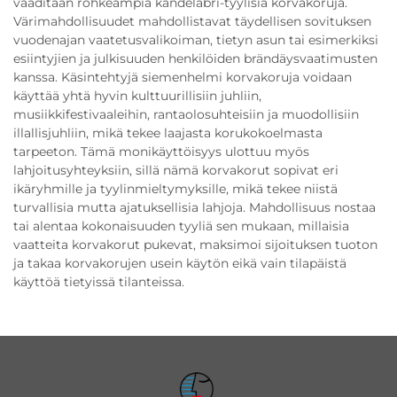
vaaditaan rohkeampia kandelabri-tyylisiä korvakoruja.
Värimahdollisuudet mahdollistavat täydellisen sovituksen
vuodenajan vaatetusvalikoiman, tietyn asun tai esimerkiksi
esiintyjien ja julkisuuden henkilöiden brändäysvaatimusten
kanssa. Käsintehtyjä siemenhelmi korvakoruja voidaan
käyttää yhtä hyvin kulttuurillisiin juhliin,
musiikkifestivaaleihin, rantaolosuhteisiin ja muodollisiin
illallisjuhliin, mikä tekee laajasta korukokoelmasta
tarpeeton. Tämä monikäyttöisyys ulottuu myös
lahjoitusyhteyksiin, sillä nämä korvakorut sopivat eri
ikäryhmille ja tyylinmieltymyksille, mikä tekee niistä
turvallisia mutta ajatuksellisia lahjoja. Mahdollisuus nostaa
tai alentaa kokonaisuuden tyyliä sen mukaan, millaisia
vaatteita korvakorut pukevat, maksimoi sijoituksen tuoton
ja takaa korvakorujen usein käytön eikä vain tilapäistä
käyttöä tietyissä tilanteissa.