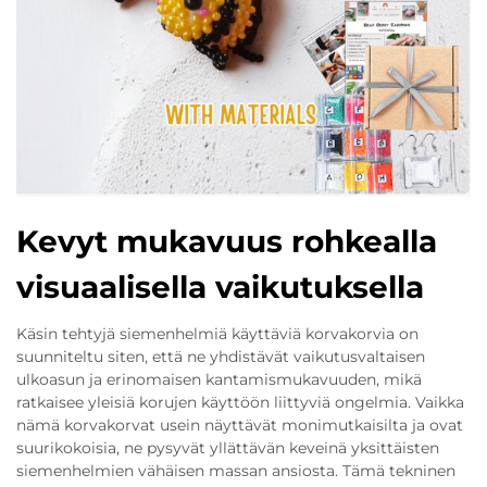
Kevyt mukavuus rohkealla
visuaalisella vaikutuksella
Käsin tehtyjä siemenhelmiä käyttäviä korvakorvia on
suunniteltu siten, että ne yhdistävät vaikutusvaltaisen
ulkoasun ja erinomaisen kantamismukavuuden, mikä
ratkaisee yleisiä korujen käyttöön liittyviä ongelmia. Vaikka
nämä korvakorvat usein näyttävät monimutkaisilta ja ovat
suurikokoisia, ne pysyvät yllättävän keveinä yksittäisten
siemenhelmien vähäisen massan ansiosta. Tämä tekninen