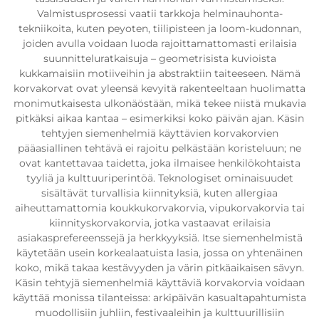
Valmistusprosessi vaatii tarkkoja helminauhonta-
tekniikoita, kuten peyoten, tiilipisteen ja loom-kudonnan,
joiden avulla voidaan luoda rajoittamattomasti erilaisia
suunnitteluratkaisuja – geometrisista kuvioista
kukkamaisiin motiiveihin ja abstraktiin taiteeseen. Nämä
korvakorvat ovat yleensä kevyitä rakenteeltaan huolimatta
monimutkaisesta ulkonäöstään, mikä tekee niistä mukavia
pitkäksi aikaa kantaa – esimerkiksi koko päivän ajan. Käsin
tehtyjen siemenhelmiä käyttävien korvakorvien
pääasiallinen tehtävä ei rajoitu pelkästään koristeluun; ne
ovat kantettavaa taidetta, joka ilmaisee henkilökohtaista
tyyliä ja kulttuuriperintöä. Teknologiset ominaisuudet
sisältävät turvallisia kiinnityksiä, kuten allergiaa
aiheuttamattomia koukkukorvakorvia, vipukorvakorvia tai
kiinnityskorvakorvia, jotka vastaavat erilaisia
asiakasprefereenssejä ja herkkyyksiä. Itse siemenhelmistä
käytetään usein korkealaatuista lasia, jossa on yhtenäinen
koko, mikä takaa kestävyyden ja värin pitkäaikaisen sävyn.
Käsin tehtyjä siemenhelmiä käyttäviä korvakorvia voidaan
käyttää monissa tilanteissa: arkipäivän kasualtapahtumista
muodollisiin juhliin, festivaaleihin ja kulttuurillisiin