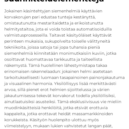
Jokainen käsintehtyjen siemenhelmiä käyttävien
korvakorujen pari edustaa tunteja kestänyttä,
omistautunutta mestaritaidetta ja erikoistunutta
helmitystaitoa, jota ei voida toistaa automatisoiduilla
valmistusprosesseilla. Taitavat käsityöläiset käyttävät
perinteen mukaisia, sukupolvelta toiselle välittyneitä
tekniikoita, joissa satoja tai jopa tuhansia pieniä
siemenhelmiä kiinnitetään monimutkaisiin kuviin, jotka
osoittavat huomattavaa tarkkuutta ja taiteellista
näkemystä. Tämä huolellinen lähestymistapa takaa
erinomaisen rakennelaadun: jokainen helmi asetetaan
tarkoituksellisesti luomaan tasapainoinen painonjakautuma
ja visuaalinen harmonia. Yksilöllisyys lisää merkittävästi
arvoa, sillä pienet erot helmien sijoittelussa ja värien
jakautumisessa tekevät korvakorut todella yksilöllisiksi,
ainutlaatuisiksi asusteiksi. Tämä eksklusiivisuus vie mieliin
muodinkäsitteisiä henkilöitä, jotka etsivät erottuvia
kappaleita, jotka erottavat heidät massamarkkinoiden
korukkeista. Käsityön huolenpito ulottuu myös
viimeistelyyn, mukaan lukien vahvistetut langan päät,