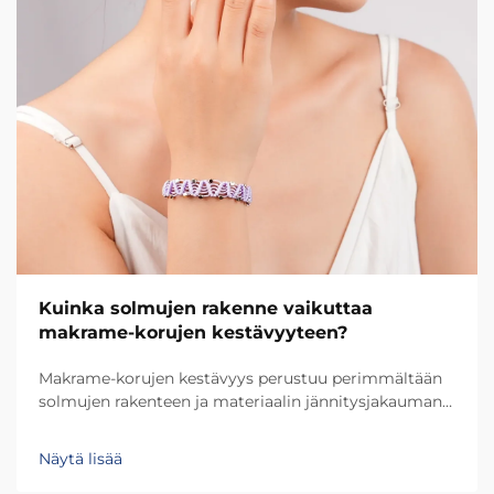
Kuinka solmujen rakenne vaikuttaa
makrame-korujen kestävyyteen?
Makrame-korujen kestävyys perustuu perimmältään
solmujen rakenteen ja materiaalin jännitysjakauman
väliseen monitasoiseen suhteeseen. Jokainen
solmutyyppi luo ainutlaatuisia jännityskuvioita, jotka
Näytä lisää
määrittävät, kuinka hyvin kappale kestää päivittäistä