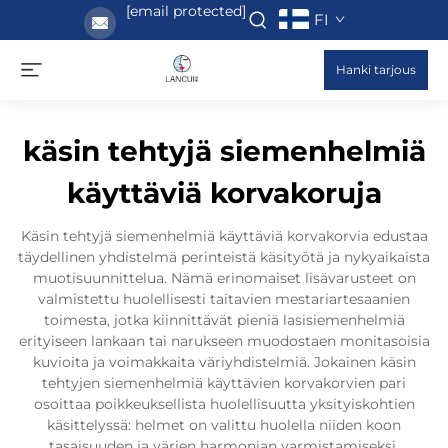
[email protected]
FI
Hanki tarjous
käsin tehtyjä siemenhelmiä
käyttäviä korvakoruja
Käsin tehtyjä siemenhelmiä käyttäviä korvakorvia edustaa
täydellinen yhdistelmä perinteistä käsityötä ja nykyaikaista
muotisuunnittelua. Nämä erinomaiset lisävarusteet on
valmistettu huolellisesti taitavien mestariartesaanien
toimesta, jotka kiinnittävät pieniä lasisiemenhelmiä
erityiseen lankaan tai narukseen muodostaen monitasoisia
kuvioita ja voimakkaita väriyhdistelmiä. Jokainen käsin
tehtyjen siemenhelmiä käyttävien korvakorvien pari
osoittaa poikkeuksellista huolellisuutta yksityiskohtien
käsittelyssä: helmet on valittu huolella niiden koon
tasaisuuden ja värien harmonian varmistamiseksi.