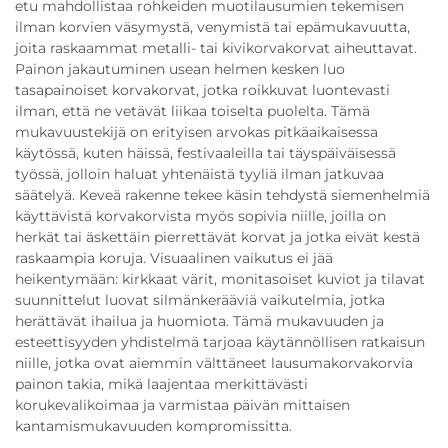
etu mahdollistaa rohkeiden muotilausumien tekemisen
ilman korvien väsymystä, venymistä tai epämukavuutta,
joita raskaammat metalli- tai kivikorvakorvat aiheuttavat.
Painon jakautuminen usean helmen kesken luo
tasapainoiset korvakorvat, jotka roikkuvat luontevasti
ilman, että ne vetävät liikaa toiselta puolelta. Tämä
mukavuustekijä on erityisen arvokas pitkäaikaisessa
käytössä, kuten häissä, festivaaleilla tai täyspäiväisessä
työssä, jolloin haluat yhtenäistä tyyliä ilman jatkuvaa
säätelyä. Keveä rakenne tekee käsin tehdystä siemenhelmiä
käyttävistä korvakorvista myös sopivia niille, joilla on
herkät tai äskettäin pierrettävät korvat ja jotka eivät kestä
raskaampia koruja. Visuaalinen vaikutus ei jää
heikentymään: kirkkaat värit, monitasoiset kuviot ja tilavat
suunnittelut luovat silmänkerääviä vaikutelmia, jotka
herättävät ihailua ja huomiota. Tämä mukavuuden ja
esteettisyyden yhdistelmä tarjoaa käytännöllisen ratkaisun
niille, jotka ovat aiemmin välttäneet lausumakorvakorvia
painon takia, mikä laajentaa merkittävästi
korukevalikoimaa ja varmistaa päivän mittaisen
kantamismukavuuden kompromissitta.