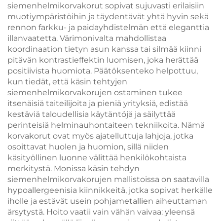
siemenhelmikorvakorut sopivat sujuvasti erilaisiin
muotiympäristöihin ja täydentävät yhtä hyvin sekä
rennon farkku- ja paidayhdistelmän että eleganttia
illanvaatetta. Värimonivalta mahdollistaa
koordinaation tietyn asun kanssa tai silmää kiinni
pitävän kontrastieffektin luomisen, joka herättää
positiivista huomiota. Päätöksenteko helpottuu,
kun tiedät, että käsin tehtyjen
siemenhelmikorvakorujen ostaminen tukee
itsenäisiä taiteilijoita ja pieniä yrityksiä, edistää
kestäviä taloudellisia käytäntöjä ja säilyttää
perinteisiä helminauhontaiteen tekniikoita. Nämä
korvakorut ovat myös ajatelluttuja lahjoja, jotka
osoittavat huolen ja huomion, sillä niiden
käsityöllinen luonne välittää henkilökohtaista
merkitystä. Monissa käsin tehdyn
siemenhelmikorvakorujen mallistoissa on saatavilla
hypoallergeenisia kiinnikkeitä, jotka sopivat herkälle
iholle ja estävät usein pohjametallien aiheuttaman
ärsytystä. Hoito vaatii vain vähän vaivaa: yleensä