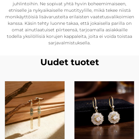
juhlintoihin. Ne sopivat yhtä hyvin boheemimaiseen,
etniselle ja nykyaikaiselle muotityylille, mikä tekee niistä
monikäyttöisiä lisävarusteita erilaisten vaatetusvalikoimien
kanssa. Käsin tehty luonne takaa, että jokaisella parilla on
omat ainutlaatuiset piirteensä, tarjoamalla asiakkaille
todella yksilöllisiä korujen kappaleita, joita ei voida toistaa
sarjavalmistuksella.
Uudet tuotet