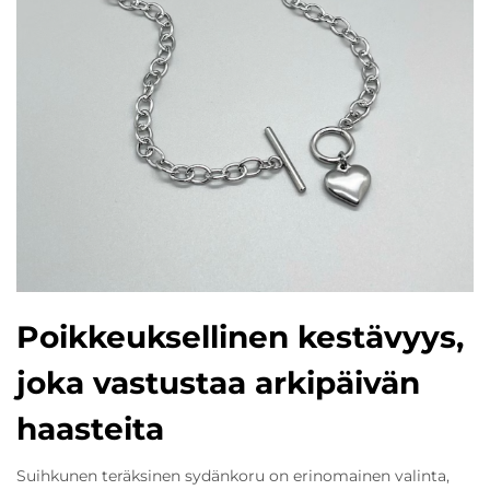
Poikkeuksellinen kestävyys,
joka vastustaa arkipäivän
haasteita
Suihkunen teräksinen sydänkoru on erinomainen valinta,