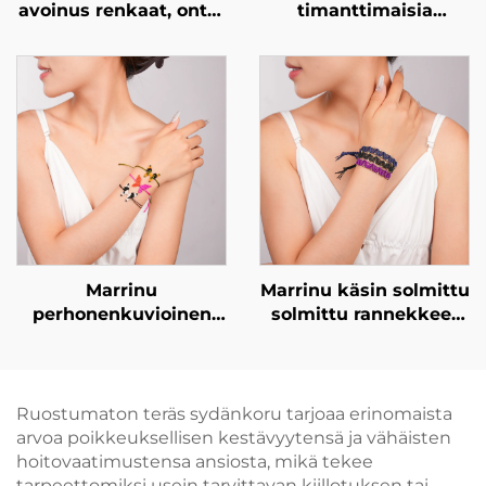
avoinus renkaat, ontto
timanttimaisia
ruudukko zirkonia
tsirkonia sisältävä
renkaat,
ginkgo-lehden
eksklusiivinen
muotoinen korvakoru |
ylellisyys
925-
mukautettava rengas
tuhannesosaprosenttist
BXRAG001
hopeaa käyttävä
kiinnitysosalla
varustettu luksuskoru
Marrinu
Marrinu käsin solmittu
perhonenkuvioinen
solmittu rannekkeet
solmittu rannekkeet
messinkihelmiä
naisille
koristettuna
Ruostumaton teräs sydänkoru tarjoaa erinomaista
arvoa poikkeuksellisen kestävyytensä ja vähäisten
hoitovaatimustensa ansiosta, mikä tekee
tarpeettomiksi usein tarvittavan kiillotuksen tai