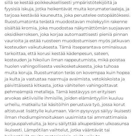
sillä se kestää poikkeuksellisesti ympäristötekijöitä ja
fyysisiä iskuja, jotka heikentävät muita korumateriaaleja, ja
tarjoaa kestävää kauneutta, joka perustelee ostopäätöksesi.
Ruostumatonta terästä muodostavan molekyylin rakenne
sisältää kromia, joka muodostaa näkymättömän suojaavan
oksidikerroksen, joka korjaa automaattisesti pieniä pinnan
vaurioita ja estää ruosteen muodostumisen myös jatkuvan
kosteuden vaikutuksesta. Tämä itseparantava ominaisuus
tarkoittaa, että korusi kestää kädenpesun, sateen,
kosteuden ja hikoilun ilman rappeutumista, mikä poistaa
huolen vahingollisesta vesikosketuksesta, joka tuhoaa
muita koruja. Ruostumaton teräs on kovempaa kuin hopea
ja kulta ja vastustaa naarmuja avaimista, vetokiskoista ja
päivittäisestä kitkasta, jotka vähitellen vahingoittavat
pehmeämpiä metalleja. Tämä kestävyys on erityisen
arvokas aktiivisille ihmisille, joiden elämäntyyliin kuuluu
urheilu, matkailu tai käsitöihin perustuva työ, jossa korut
altistuvat lisättylle kulumaan. Värin pysyvyys säilyy ikuisesti
ilman rhodiumpinnoituksen uusimista tai ammattimaisia
korjauspalveluita, ja koru säilyttää alkuperäisen ulkoasunsa
ikuisesti. Lämpötilan vaihtelut, jotka vääntävät tai