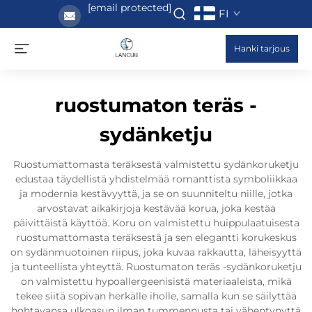
[email protected]
FI
Hanki tarjous
ruostumaton teräs -
sydänketju
Ruostumattomasta teräksestä valmistettu sydänkoruketju
edustaa täydellistä yhdistelmää romanttista symboliikkaa
ja modernia kestävyyttä, ja se on suunniteltu niille, jotka
arvostavat aikakirjoja kestävää korua, joka kestää
päivittäistä käyttöä. Koru on valmistettu huippulaatuisesta
ruostumattomasta teräksestä ja sen elegantti korukeskus
on sydänmuotoinen riipus, joka kuvaa rakkautta, läheisyyttä
ja tunteellista yhteyttä. Ruostumaton teräs -sydänkoruketju
on valmistettu hypoallergeenisistä materiaaleista, mikä
tekee siitä sopivan herkälle iholle, samalla kun se säilyttää
hohtavansa ulkoasun ilman tummennusta tai vähentynyttä