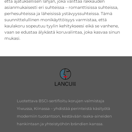
että ajatuksellisen lahjan, joka välittää rakkauden
asianmukaisesti eri suhteissa – romanttisissa suhteissa,
perhesuhteissa ja läheisissä ystävyyssuhteissa. Tämä
suunnittelullinen monikäyttöisyys varmistaa, että
kaulakoru sopeutuu tyylin kehitykseesi eikä se vanhene,
vaan se edustaa älykästä koruvalintaa, joka kasvaa sinun
mukasi.
Luotettava BSCI-sertifioitu korujen valmistaja
Yiwussa, Kiinassa – yhdistää perinteistä käsityötä
moderniin tuotantoon, kestävään raaka-aineiden
hankintaan ja yhteistyöhön brändien kanssa.