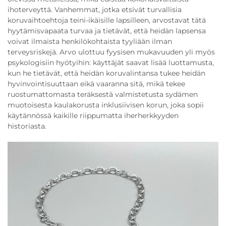
ihoterveyttä. Vanhemmat, jotka etsivät turvallisia
koruvaihtoehtoja teini-ikäisille lapsilleen, arvostavat tätä
hyytämisvapaata turvaa ja tietävät, että heidän lapsensa
voivat ilmaista henkilökohtaista tyyliään ilman
terveysriskejä. Arvo ulottuu fyysisen mukavuuden yli myös
psykologisiin hyötyihin: käyttäjät saavat lisää luottamusta,
kun he tietävät, että heidän koruvalintansa tukee heidän
hyvinvointisuuttaan eikä vaaranna sitä, mikä tekee
ruostumattomasta teräksestä valmistetusta sydämen
muotoisesta kaulakorusta inklusiivisen korun, joka sopii
käytännössä kaikille riippumatta iherherkkyyden
historiasta.