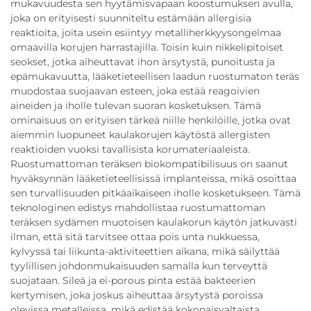
mukavuudesta sen hyytämisvapaan koostumuksen avulla,
joka on erityisesti suunniteltu estämään allergisia
reaktioita, joita usein esiintyy metalliherkkyysongelmaa
omaavilla korujen harrastajilla. Toisin kuin nikkelipitoiset
seokset, jotka aiheuttavat ihon ärsytystä, punoitusta ja
epämukavuutta, lääketieteellisen laadun ruostumaton teräs
muodostaa suojaavan esteen, joka estää reagoivien
aineiden ja iholle tulevan suoran kosketuksen. Tämä
ominaisuus on erityisen tärkeä niille henkilöille, jotka ovat
aiemmin luopuneet kaulakorujen käytöstä allergisten
reaktioiden vuoksi tavallisista korumateriaaleista.
Ruostumattoman teräksen biokompatibilisuus on saanut
hyväksynnän lääketieteellisissä implanteissa, mikä osoittaa
sen turvallisuuden pitkäaikaiseen iholle kosketukseen. Tämä
teknologinen edistys mahdollistaa ruostumattoman
teräksen sydämen muotoisen kaulakorun käytön jatkuvasti
ilman, että sitä tarvitsee ottaa pois unta nukkuessa,
kylvyssä tai liikunta-aktiviteettien aikana, mikä säilyttää
tyylillisen johdonmukaisuuden samalla kun terveyttä
suojataan. Sileä ja ei-porous pinta estää bakteerien
kertymisen, joka joskus aiheuttaa ärsytystä poroissa
olevissa metalleissa, mikä edistää kokonaisvaltaista