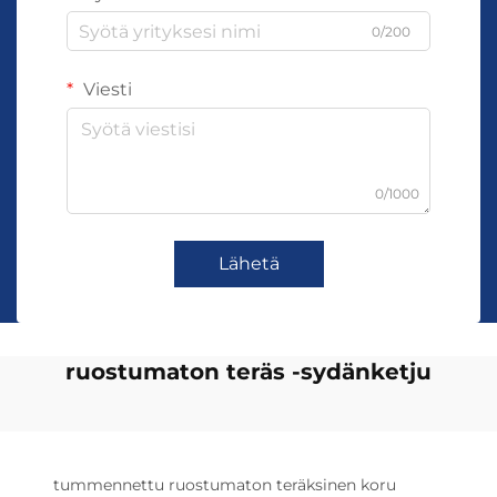
0/200
Viesti
0/1000
Lähetä
ruostumaton teräs -sydänketju
tummennettu ruostumaton teräksinen koru