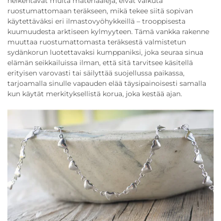
heikentävät muita materiaaleja, eivät vaikuta
ruostumattomaan teräkseen, mikä tekee siitä sopivan
käytettäväksi eri ilmastovyöhykkeillä – trooppisesta
kuumuudesta arktiseen kylmyyteen. Tämä vankka rakenne
muuttaa ruostumattomasta teräksestä valmistetun
sydänkorun luotettavaksi kumppaniksi, joka seuraa sinua
elämän seikkailuissa ilman, että sitä tarvitsee käsitellä
erityisen varovasti tai säilyttää suojellussa paikassa,
tarjoamalla sinulle vapauden elää täysipainoisesti samalla
kun käytät merkityksellistä korua, joka kestää ajan.