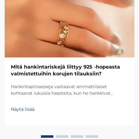
Mitä hankintariskejä liittyy 925 ‑hopeasta
valmistettuihin korujen tilauksiin?
Hankintaprosesseja vastaavat ammattilaiset
kohtaavat lukuisia haasteita, kun he hankkivat
yrityksilleen 925-tuhannesosan hopeakoruja –
laatutakuusta toimittajan tarkistamiseen.
Näytä lisää
Koruteollisuus tuo mukanaan ainutlaatuisia riskejä,
jotka voivat vaikuttaa merkittävästi tuotteen
laatuun...