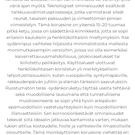
väriä ajan myötä. Teknologiset ominaisuudet sisältävät
tarkkuusvalmistusprosesseja, jotka varmistavat sileät
reunat, tasaisen paksuuden ja virheettömän pinnan
viimeistelyn. Tämä koruesine on yleensä 15–20 tuumaa
pitkä ketju, jossa on säädettäviä kiinnikkeitä, jotta se sopii
erilaisiin kauluksiin ja henkilökohtaisiin mieltymyksiin. Itse
sydänriipus vaihtelee hiljaisista minimalistisista malleista
monimutkaisempiin versioihin, joissa voi olla esimerkiksi
kaiverrettavuusmahdollisuus, jalokiviasetukset tai
kiillotettu peilikäsitys. Käyttöalueet ulottuvat
henkilökohtaisen koristelun yli merkityksellisiin
lahjoitustilaisuuksiin, kuten vuosipäiville, syntymäpäiville,
rakkaudenpäivän juhliin ja elämän tärkeisiin saavutuksiin.
Ruostumaton teräs -sydänkoruketju täyttää useita tehtäviä
sekä muodollisena lausumana että tunnetullisena
muistoesineenä: se sopii yhtä hyvin arkipäivän
epämuodollisiin vaatetusyhteyksiin kuin muodollisiinkin
illanvaatteisiin. Sen korroosionkestävät ominaisuudet
tekevät siitä ideaalin jatkuvaa kantamista varten, mukaan
lukien alttius kosteudelle, hiolle ja vaihteleville ilmastollisille
olosuhteille. Tämä monikäyttöinen koruesine viehättää eri