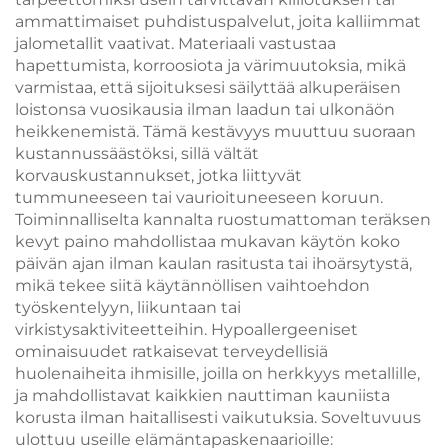
ammattimaiset puhdistuspalvelut, joita kalliimmat
jalometallit vaativat. Materiaali vastustaa
hapettumista, korroosiota ja värimuutoksia, mikä
varmistaa, että sijoituksesi säilyttää alkuperäisen
loistonsa vuosikausia ilman laadun tai ulkonäön
heikkenemistä. Tämä kestävyys muuttuu suoraan
kustannussäästöksi, sillä vältät
korvauskustannukset, jotka liittyvät
tummuneeseen tai vaurioituneeseen koruun.
Toiminnalliselta kannalta ruostumattoman teräksen
kevyt paino mahdollistaa mukavan käytön koko
päivän ajan ilman kaulan rasitusta tai ihoärsytystä,
mikä tekee siitä käytännöllisen vaihtoehdon
työskentelyyn, liikuntaan tai
virkistysaktiviteetteihin. Hypoallergeeniset
ominaisuudet ratkaisevat terveydellisiä
huolenaiheita ihmisille, joilla on herkkyys metallille,
ja mahdollistavat kaikkien nauttiman kauniista
korusta ilman haitallisesti vaikutuksia. Soveltuvuus
ulottuu useille elämäntapaskenaarioille: