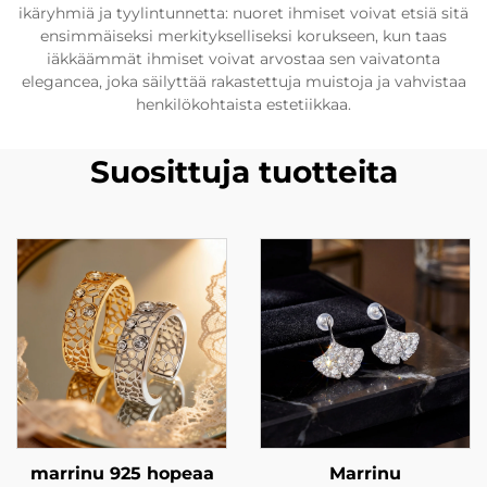
ikäryhmiä ja tyylintunnetta: nuoret ihmiset voivat etsiä sitä
ensimmäiseksi merkitykselliseksi korukseen, kun taas
iäkkäämmät ihmiset voivat arvostaa sen vaivatonta
elegancea, joka säilyttää rakastettuja muistoja ja vahvistaa
henkilökohtaista estetiikkaa.
Suosittuja tuotteita
marrinu 925 hopeaa
Marrinu