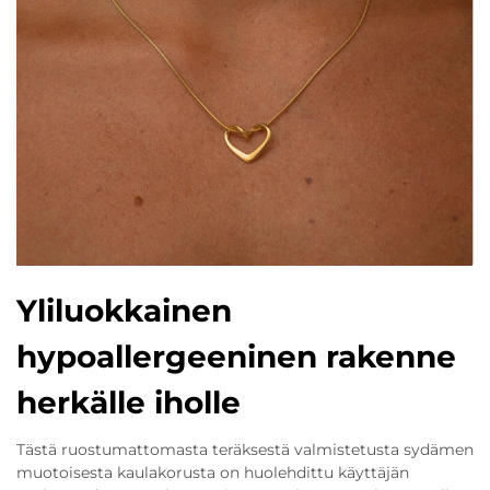
Yliluokkainen
hypoallergeeninen rakenne
herkälle iholle
Tästä ruostumattomasta teräksestä valmistetusta sydämen
muotoisesta kaulakorusta on huolehdittu käyttäjän