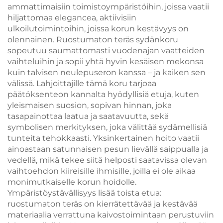
ammattimaisiin toimistoympäristöihin, joissa vaatii
hiljattomaa elegancea, aktiivisiin
ulkoilutoimintoihin, joissa korun kestävyys on
olennainen. Ruostumaton teräs sydänkoru
sopeutuu saumattomasti vuodenajan vaatteiden
vaihteluihin ja sopii yhtä hyvin kesäisen mekonsa
kuin talvisen neulepuseron kanssa – ja kaiken sen
välissä. Lahjoittajille tämä koru tarjoaa
päätöksenteon kannalta hyödyllisiä etuja, kuten
yleismaisen suosion, sopivan hinnan, joka
tasapainottaa laatua ja saatavuutta, sekä
symbolisen merkityksen, joka välittää sydämellisiä
tunteita tehokkaasti. Yksinkertainen hoito vaatii
ainoastaan satunnaisen pesun lievällä saippualla ja
vedellä, mikä tekee siitä helposti saatavissa olevan
vaihtoehdon kiireisille ihmisille, joilla ei ole aikaa
monimutkaiselle korun hoidolle.
Ympäristöystävällisyys lisää toista etua:
ruostumaton teräs on kierrätettävää ja kestävää
materiaalia verrattuna kaivostoimintaan perustuviin