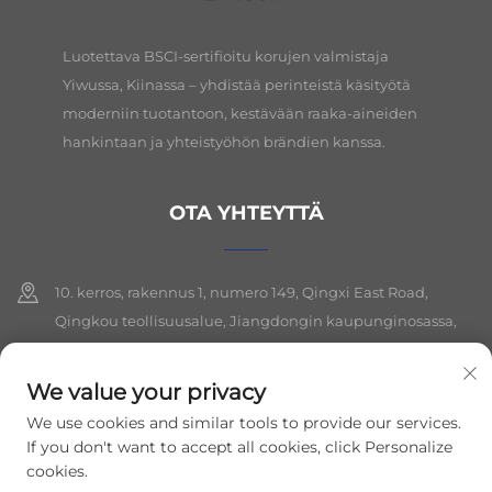
Luotettava BSCI-sertifioitu korujen valmistaja
Yiwussa, Kiinassa – yhdistää perinteistä käsityötä
moderniin tuotantoon, kestävään raaka-aineiden
hankintaan ja yhteistyöhön brändien kanssa.
OTA YHTEYTTÄ
10. kerros, rakennus 1, numero 149, Qingxi East Road,
Qingkou teollisuusalue, Jiangdongin kaupunginosassa,
Yiwun kaupungissa, Zhejiangin provinssissa
We value your privacy
+86-19564394943
We use cookies and similar tools to provide our services.
[email protected]
If you don't want to accept all cookies, click Personalize
cookies.