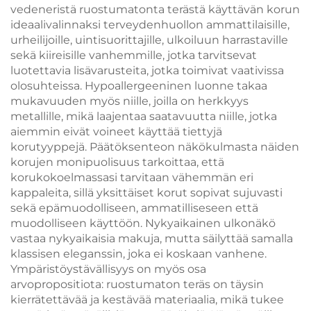
vedeneristä ruostumatonta terästä käyttävän korun
ideaalivalinnaksi terveydenhuollon ammattilaisille,
urheilijoille, uintisuorittajille, ulkoiluun harrastaville
sekä kiireisille vanhemmille, jotka tarvitsevat
luotettavia lisävarusteita, jotka toimivat vaativissa
olosuhteissa. Hypoallergeeninen luonne takaa
mukavuuden myös niille, joilla on herkkyys
metallille, mikä laajentaa saatavuutta niille, jotka
aiemmin eivät voineet käyttää tiettyjä
korutyyppejä. Päätöksenteon näkökulmasta näiden
korujen monipuolisuus tarkoittaa, että
korukokoelmassasi tarvitaan vähemmän eri
kappaleita, sillä yksittäiset korut sopivat sujuvasti
sekä epämuodolliseen, ammatilliseseen että
muodolliseen käyttöön. Nykyaikainen ulkonäkö
vastaa nykyaikaisia makuja, mutta säilyttää samalla
klassisen eleganssin, joka ei koskaan vanhene.
Ympäristöystävällisyys on myös osa
arvopropositiota: ruostumaton teräs on täysin
kierrätettävää ja kestävää materiaalia, mikä tukee