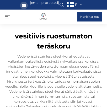
[email protected]
FI
Hanki tarjous
vesitiivis ruostumaton
teräskoru
Vedeneristä stainless steel -korut edustavat
vallankumouksellista edistystä nykyaikaisissa koruissa,
yhdistäen kestävyyden aikattomaan eleganceen. Tämä
innovatiivinen koruluokka valmistetaan korkealaatuisista
stainless steel -seoksista, yleensä 316L-laatuisesta
kirurgisesta teräksestä, joka tarjoaa erinomaisen suojan
vedelle, hiolle, kloorille ja suolaiselle vedelle altistumiselta.
Vedeneristä stainless steel -korut säilyttävät kiiltävän
ulkonäkönsä ilman tummumista, ruostumista tai
korroosiota, vaikka niitä altistettaisiin jatkuvasti
kosteudelle. Teknologiset ominaisuudet sisältävät tiukkaa