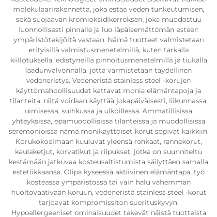
molekulaarirakennetta, joka estää veden tunkeutumisen,
sekä suojaavan kromioksidikerroksen, joka muodostuu
luonnollisesti pinnalle ja luo läpäisemättömän esteen
ympäristötekijöitä vastaan. Nämä tuotteet valmistetaan
erityisillä valmistusmenetelmillä, kuten tarkalla
kiillotuksella, edistyneillä pinnoitusmenetelmillä ja tiukalla
laadunvalvonnalla, jotta varmistetaan täydellinen
vedeneristys. Vedeneristä stainless steel -korujen
käyttömahdollisuudet kattavat monia elämäntapoja ja
tilanteita: niitä voidaan käyttää jokapäiväisesti, liikunnassa,
uimisessa, suihkussa ja ulkoillessa. Ammatillisissa
yhteyksissä, epämuodollisissa tilanteissa ja muodollisissa
seremonioissa nämä monikäyttöiset korut sopivat kaikkiin.
Korukokoelmaan kuuluvat yleensä renkaat, rannekorut,
kaulaketjut, korvatikut ja riipukset, jotka on suunniteltu
kestämään jatkuvaa kosteusaltistumista säilyttäen samalla
estetiikkaansa. Olipa kyseessä aktiivinen elämäntapa, työ
kosteassa ympäristössä tai vain halu vähemmän
huoltovaativaan koruun, vedeneristä stainless steel -korut
tarjoavat kompromissiton suorituskyvyn.
Hypoallergeeniset ominaisuudet tekevät näistä tuotteista