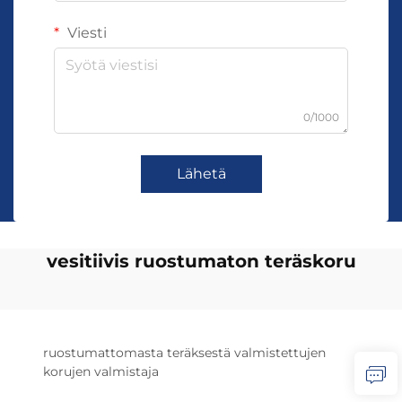
Viesti
0/1000
Lähetä
vesitiivis ruostumaton teräskoru
ruostumattomasta teräksestä valmistettujen
korujen valmistaja