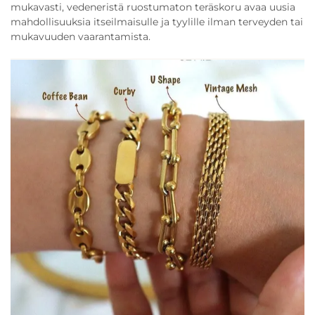
mukavasti, vedeneristä ruostumaton teräskoru avaa uusia
mahdollisuuksia itseilmaisulle ja tyylille ilman terveyden tai
mukavuuden vaarantamista.