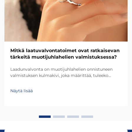
Mitkä laatuvalvontatoimet ovat ratkaisevan
tärkeitä muotijuhlahelien valmistuksessa?
Laadunvalvonta on muotijuhlahelien onnistuneen
valmistuksen kulmakivi, joka määrittää, tuleeko
kappale arvostelluksi lisäkoristeeksi vai pettäväksi
ostokseksi. Alalla, jossa kuluttajien odotukset
Näytä lisää
nousevat jatkuvasti yhdessä globaalien...