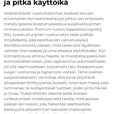
ja pitkä käyttöikä
Vedeneristävän ruostumattoman teräksen korujen
erinomainen korroosionkestävyys johtuu sen erityisestä
metallurgisesta koostumuksesta ja suojelluista pinnan
ominaisuuksista. Premium-luokan kappaleissa käytetty
316L-luokan kirurginen ruostumaton teräs sisältää
molybdeenia, joka parantaa sen vastustuskykyä
kloridikorroosiota vastaan, mikä tekee siitä täydellisen
valinnan merivedessä ja uima-altaassa käytettäväksi. Kun
kromipitoisuus altistuu hapelle, se muodostaa passiivisen
kromioksidikerroksen, joka regeneroituu automaattisesti,
jos sitä naarmuutetaan, tarjoamalla näin itseparantuvan
suojan ruostumaa ja hajoamista vastaan. Tämä sisäinen
suojausmekanismi varmistaa, että korut säilyttävät
alkuperäisen kiiltävyytensä ikuisesti, toisin kuin hopea, joka
tummenee, tai kultapintaiset tuotteet, joiden pinta häviää
ja irtoaa. Tiukka kiteinen rakenne estää kosteen
tunkeutumisen molekulaarisella tasolla, mikä poistaa
sisäisen korroosion, joka heikentää rakenteellista
kestävyyttä alhaisemman laatuisten materiaalien