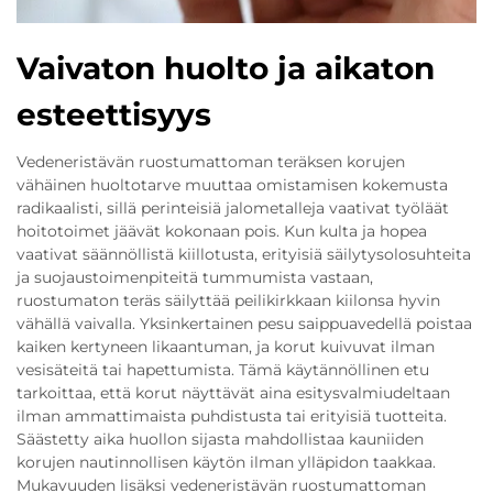
Vaivaton huolto ja aikaton
esteettisyys
Vedeneristävän ruostumattoman teräksen korujen
vähäinen huoltotarve muuttaa omistamisen kokemusta
radikaalisti, sillä perinteisiä jalometalleja vaativat työläät
hoitotoimet jäävät kokonaan pois. Kun kulta ja hopea
vaativat säännöllistä kiillotusta, erityisiä säilytysolosuhteita
ja suojaustoimenpiteitä tummumista vastaan,
ruostumaton teräs säilyttää peilikirkkaan kiilonsa hyvin
vähällä vaivalla. Yksinkertainen pesu saippuavedellä poistaa
kaiken kertyneen likaantuman, ja korut kuivuvat ilman
vesisäteitä tai hapettumista. Tämä käytännöllinen etu
tarkoittaa, että korut näyttävät aina esitysvalmiudeltaan
ilman ammattimaista puhdistusta tai erityisiä tuotteita.
Säästetty aika huollon sijasta mahdollistaa kauniiden
korujen nautinnollisen käytön ilman ylläpidon taakkaa.
Mukavuuden lisäksi vedeneristävän ruostumattoman