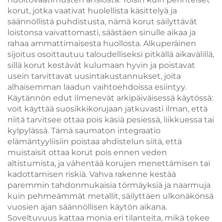
korut, jotka vaativat huolellista käsittelyä ja
säännöllistä puhdistusta, nämä korut säilyttävät
loistonsa vaivattomasti, säästäen sinulle aikaa ja
rahaa ammattimaisesta huollosta. Alkuperäinen
sijoitus osoittautuu taloudelliseksi pitkällä aikavälillä,
sillä korut kestävät kulumaan hyvin ja poistavat
usein tarvittavat uusintakustannukset, joita
alhaisemman laadun vaihtoehdoissa esiintyy.
Käytännön edut ilmenevät arkipäiväisessä käytössä:
voit käyttää suosikkikorujaan jatkuvasti ilman, että
niitä tarvitsee ottaa pois käsiä pesiessä, liikkuessa tai
kylpylässä. Tämä saumaton integraatio
elämäntyyliisiin poistaa ahdistelun siitä, että
muistaisit ottaa korut pois ennen veden
altistumista, ja vähentää korujen menettämisen tai
kadottamisen riskiä. Vahva rakenne kestää
paremmin tahdonmukaisia törmäyksiä ja naarmuja
kuin pehmeämmät metallit, säilyttäen ulkonäkönsä
vuosien ajan säännöllisen käytön aikana.
Soveltuvuus kattaa monia eri tilanteita, mikä tekee