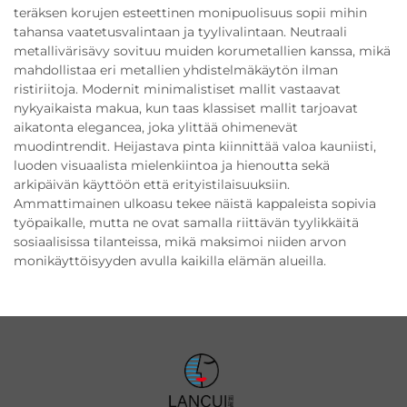
teräksen korujen esteettinen monipuolisuus sopii mihin
tahansa vaatetusvalintaan ja tyylivalintaan. Neutraali
metallivärisävy sovituu muiden korumetallien kanssa, mikä
mahdollistaa eri metallien yhdistelmäkäytön ilman
ristiriitoja. Modernit minimalistiset mallit vastaavat
nykyaikaista makua, kun taas klassiset mallit tarjoavat
aikatonta elegancea, joka ylittää ohimenevät
muodintrendit. Heijastava pinta kiinnittää valoa kauniisti,
luoden visuaalista mielenkiintoa ja hienoutta sekä
arkipäivän käyttöön että erityistilaisuuksiin.
Ammattimainen ulkoasu tekee näistä kappaleista sopivia
työpaikalle, mutta ne ovat samalla riittävän tyylikkäitä
sosiaalisissa tilanteissa, mikä maksimoi niiden arvon
monikäyttöisyyden avulla kaikilla elämän alueilla.