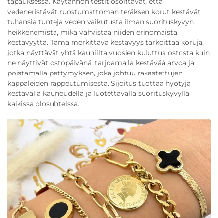
tapauksessa. Käytännön testit osoittavat, että
vedeneristävät ruostumattoman teräksen korut kestävät
tuhansia tunteja veden vaikutusta ilman suorituskyvyn
heikkenemistä, mikä vahvistaa niiden erinomaista
kestävyyttä. Tämä merkittävä kestävyys tarkoittaa koruja,
jotka näyttävät yhtä kauniilta vuosien kuluttua ostosta kuin
ne näyttivät ostopäivänä, tarjoamalla kestävää arvoa ja
poistamalla pettymyksen, joka johtuu rakastettujen
kappaleiden rappeutumisesta. Sijoitus tuottaa hyötyjä
kestävällä kauneudella ja luotettavalla suorituskyvyllä
kaikissa olosuhteissa.