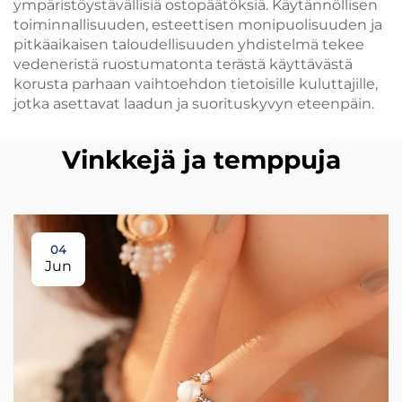
ympäristöystävällisiä ostopäätöksiä. Käytännöllisen
toiminnallisuuden, esteettisen monipuolisuuden ja
pitkäaikaisen taloudellisuuden yhdistelmä tekee
vedeneristä ruostumatonta terästä käyttävästä
korusta parhaan vaihtoehdon tietoisille kuluttajille,
jotka asettavat laadun ja suorituskyvyn eteenpäin.
Vinkkejä ja temppuja
04
Jun