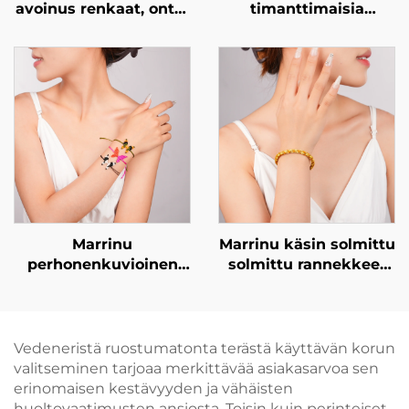
avoinus renkaat, ontto
timanttimaisia
ruudukko zirkonia
tsirkonia sisältävä
renkaat,
ginkgo-lehden
eksklusiivinen
muotoinen korvakoru |
ylellisyys
925-
mukautettava rengas
tuhannesosaprosenttist
BXRAG001
hopeaa käyttävä
kiinnitysosalla
varustettu luksuskoru
Marrinu
Marrinu käsin solmittu
perhonenkuvioinen
solmittu rannekkeet
solmittu rannekkeet
naisille
naisille
Vedeneristä ruostumatonta terästä käyttävän korun
valitseminen tarjoaa merkittävää asiakasarvoa sen
erinomaisen kestävyyden ja vähäisten
huoltovaatimusten ansiosta. Toisin kuin perinteiset