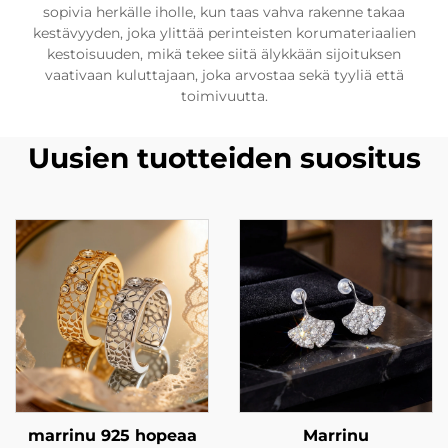
sopivia herkälle iholle, kun taas vahva rakenne takaa
kestävyyden, joka ylittää perinteisten korumateriaalien
kestoisuuden, mikä tekee siitä älykkään sijoituksen
vaativaan kuluttajaan, joka arvostaa sekä tyyliä että
toimivuutta.
Uusien tuotteiden suositus
marrinu 925 hopeaa
Marrinu