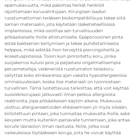
epämukavuutta, mikä pakottaa herkät henkilöt
rajoittamaan koruvalintojaan. Kirurgisen laadun
ruostumattoman teräksen biokompatibilisuus tekee siitä
saman materiaalin, jota käytetään lääketieteellisissä
implanteissa, mikä osoittaa sen turvallisuuden
pitkäaikaiselle iholle altistumiselle. Epäporoosinen pinta
estää bakteerien kertymisen ja tekee puhdistamisesta
helppoa, mikä edistää ihon terveyttä piercingsiteillä ja
kosketuspisteissä. Toisin kuin pinnoitettu koru, jonka
suojakerros kuluisi pois ja paljastaisi ongelmallisempia
perusmetalleja, vedeneristä ruostumaton teräskoru
säilyttää koko elinkaarensa ajan vakaita hypoallergeenisia
ominaisuuksiaan, koska itse materiaali on luonnostaan
turvallinen. Tämä luotettavuus tarkoittaa, että voit käyttää
suosikkikorujaasi jatkuvasti ilman pelkoa allergisista
reaktioista, jopa pitkäaikaisen käytön aikana. Mukavuus
ulottuu allergiareaktioiden ehkäisemisen yli myös sileään,
kiillotettuun pintaan, joka tunnustaa mukavalta iholle, sekä
kevyeen mutta kuitenkin painavalle tunnemaan, joka antaa
korulle läsnäolon ilman rasitusta. Niille, jotka ovat
vaikeuksissa löytääkseen koruja, joita he voivat käyttää