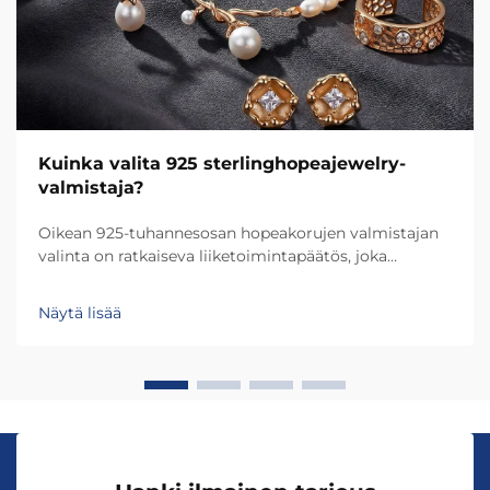
Kuinka valita 925 sterlinghopeajewelry-
valmistaja?
Oikean 925-tuhannesosan hopeakorujen valmistajan
valinta on ratkaiseva liiketoimintapäätös, joka
vaikuttaa suoraan tuotteen laatuun, brändin
maineeseen ja asiakastyytyväisyyteen. Valitun
Näytä lisää
valmistajan valinta määrittää ei ainoastaan käsityön
ja kestävyyden...