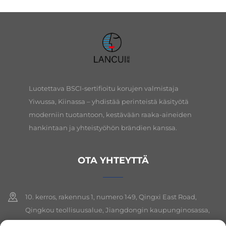
Luotettava BSCI-sertifioitu korujen valmistaja
Yiwussa, Kiinassa – yhdistää perinteistä käsityötä
moderniin tuotantoon, kestävään raaka-aineiden
hankintaan ja yhteistyöhön brändien kanssa.
OTA YHTEYTTÄ
10. kerros, rakennus 1, numero 149, Qingxi East Road,
Qingkou teollisuusalue, Jiangdongin kaupunginosassa,
Yiwun kaupungissa, Zhejiangin provinssissa