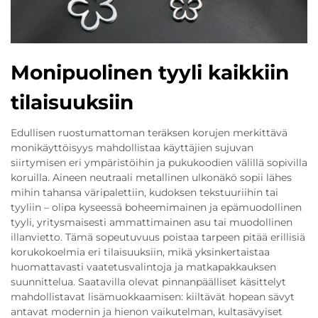
Monipuolinen tyyli kaikkiin
tilaisuuksiin
Edullisen ruostumattoman teräksen korujen merkittävä
monikäyttöisyys mahdollistaa käyttäjien sujuvan
siirtymisen eri ympäristöihin ja pukukoodien välillä sopivilla
koruilla. Aineen neutraali metallinen ulkonäkö sopii lähes
mihin tahansa väripalettiin, kudoksen tekstuuriihin tai
tyyliin – olipa kyseessä boheemimainen ja epämuodollinen
tyyli, yritysmaisesti ammattimainen asu tai muodollinen
illanvietto. Tämä sopeutuvuus poistaa tarpeen pitää erillisiä
korukokoelmia eri tilaisuuksiin, mikä yksinkertaistaa
huomattavasti vaatetusvalintoja ja matkapakkauksen
suunnittelua. Saatavilla olevat pinnanpäälliset käsittelyt
mahdollistavat lisämuokkaamisen: kiiltävät hopean sävyt
antavat modernin ja hienon vaikutelman, kultasävyiset