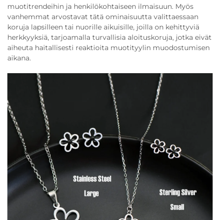
muotitrendeihin ja henkilökohtaiseen ilmaisuun. Myös
vanhemmat arvostavat tätä ominaisuutta valittaessaan
koruja lapsilleen tai nuorille aikuisille, joilla on kehittyviä
herkkyyksiä, tarjoamalla turvallisia aloituskoruja, jotka eivät
aiheuta haitallisesti reaktioita muotityylin muodostumisen
aikana.