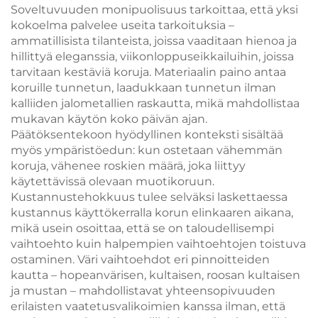
Soveltuvuuden monipuolisuus tarkoittaa, että yksi
kokoelma palvelee useita tarkoituksia –
ammatillisista tilanteista, joissa vaaditaan hienoa ja
hillittyä eleganssia, viikonloppuseikkailuihin, joissa
tarvitaan kestäviä koruja. Materiaalin paino antaa
koruille tunnetun, laadukkaan tunnetun ilman
kalliiden jalometallien raskautta, mikä mahdollistaa
mukavan käytön koko päivän ajan.
Päätöksentekoon hyödyllinen konteksti sisältää
myös ympäristöedun: kun ostetaan vähemmän
koruja, vähenee roskien määrä, joka liittyy
käytettävissä olevaan muotikoruun.
Kustannustehokkuus tulee selväksi laskettaessa
kustannus käyttökerralla korun elinkaaren aikana,
mikä usein osoittaa, että se on taloudellisempi
vaihtoehto kuin halpempien vaihtoehtojen toistuva
ostaminen. Väri vaihtoehdot eri pinnoitteiden
kautta – hopeanvärisen, kultaisen, roosan kultaisen
ja mustan – mahdollistavat yhteensopivuuden
erilaisten vaatetusvalikoimien kanssa ilman, että