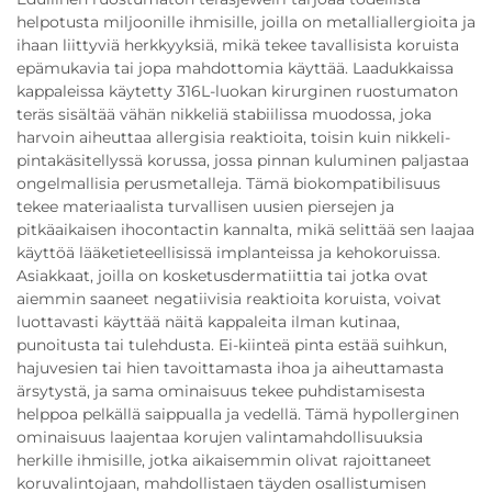
helpotusta miljoonille ihmisille, joilla on metalliallergioita ja
ihaan liittyviä herkkyyksiä, mikä tekee tavallisista koruista
epämukavia tai jopa mahdottomia käyttää. Laadukkaissa
kappaleissa käytetty 316L-luokan kirurginen ruostumaton
teräs sisältää vähän nikkeliä stabiilissa muodossa, joka
harvoin aiheuttaa allergisia reaktioita, toisin kuin nikkeli-
pintakäsitellyssä korussa, jossa pinnan kuluminen paljastaa
ongelmallisia perusmetalleja. Tämä biokompatibilisuus
tekee materiaalista turvallisen uusien piersejen ja
pitkäaikaisen ihocontactin kannalta, mikä selittää sen laajaa
käyttöä lääketieteellisissä implanteissa ja kehokoruissa.
Asiakkaat, joilla on kosketusdermatiittia tai jotka ovat
aiemmin saaneet negatiivisia reaktioita koruista, voivat
luottavasti käyttää näitä kappaleita ilman kutinaa,
punoitusta tai tulehdusta. Ei-kiinteä pinta estää suihkun,
hajuvesien tai hien tavoittamasta ihoa ja aiheuttamasta
ärsytystä, ja sama ominaisuus tekee puhdistamisesta
helppoa pelkällä saippualla ja vedellä. Tämä hypollerginen
ominaisuus laajentaa korujen valintamahdollisuuksia
herkille ihmisille, jotka aikaisemmin olivat rajoittaneet
koruvalintojaan, mahdollistaen täyden osallistumisen