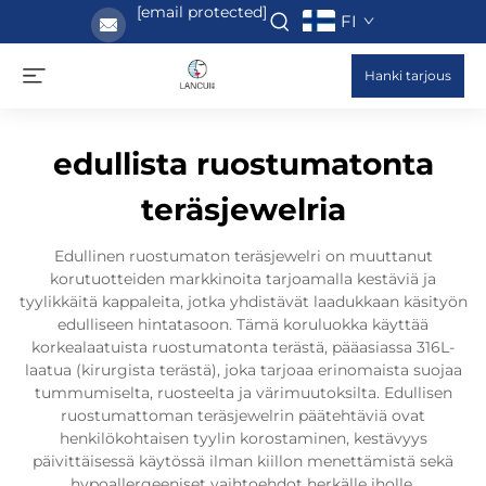
[email protected]
FI
Hanki tarjous
edullista ruostumatonta
teräsjewelria
Edullinen ruostumaton teräsjewelri on muuttanut
korutuotteiden markkinoita tarjoamalla kestäviä ja
tyylikkäitä kappaleita, jotka yhdistävät laadukkaan käsityön
edulliseen hintatasoon. Tämä koruluokka käyttää
korkealaatuista ruostumatonta terästä, pääasiassa 316L-
laatua (kirurgista terästä), joka tarjoaa erinomaista suojaa
tummumiselta, ruosteelta ja värimuutoksilta. Edullisen
ruostumattoman teräsjewelrin päätehtäviä ovat
henkilökohtaisen tyylin korostaminen, kestävyys
päivittäisessä käytössä ilman kiillon menettämistä sekä
hypoallergeeniset vaihtoehdot herkälle iholle.