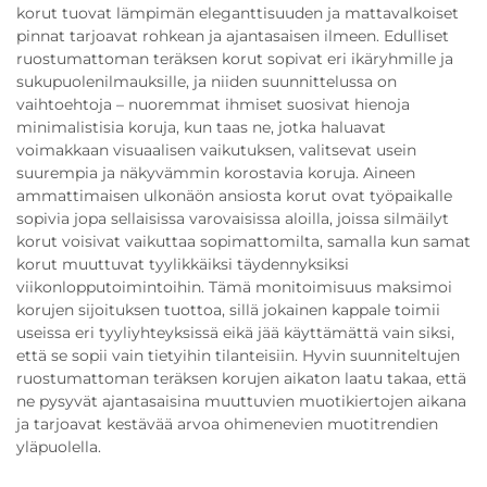
korut tuovat lämpimän eleganttisuuden ja mattavalkoiset
pinnat tarjoavat rohkean ja ajantasaisen ilmeen. Edulliset
ruostumattoman teräksen korut sopivat eri ikäryhmille ja
sukupuolenilmauksille, ja niiden suunnittelussa on
vaihtoehtoja – nuoremmat ihmiset suosivat hienoja
minimalistisia koruja, kun taas ne, jotka haluavat
voimakkaan visuaalisen vaikutuksen, valitsevat usein
suurempia ja näkyvämmin korostavia koruja. Aineen
ammattimaisen ulkonäön ansiosta korut ovat työpaikalle
sopivia jopa sellaisissa varovaisissa aloilla, joissa silmäilyt
korut voisivat vaikuttaa sopimattomilta, samalla kun samat
korut muuttuvat tyylikkäiksi täydennyksiksi
viikonlopputoimintoihin. Tämä monitoimisuus maksimoi
korujen sijoituksen tuottoa, sillä jokainen kappale toimii
useissa eri tyyliyhteyksissä eikä jää käyttämättä vain siksi,
että se sopii vain tietyihin tilanteisiin. Hyvin suunniteltujen
ruostumattoman teräksen korujen aikaton laatu takaa, että
ne pysyvät ajantasaisina muuttuvien muotikiertojen aikana
ja tarjoavat kestävää arvoa ohimenevien muotitrendien
yläpuolella.