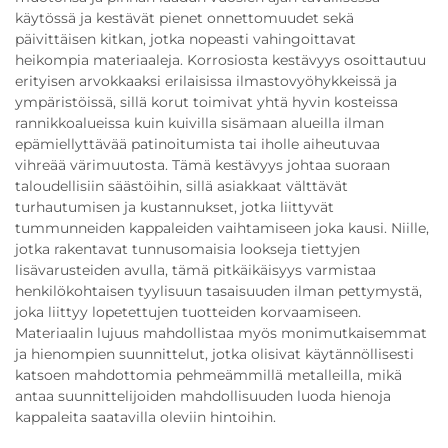
käytössä ja kestävät pienet onnettomuudet sekä
päivittäisen kitkan, jotka nopeasti vahingoittavat
heikompia materiaaleja. Korrosiosta kestävyys osoittautuu
erityisen arvokkaaksi erilaisissa ilmastovyöhykkeissä ja
ympäristöissä, sillä korut toimivat yhtä hyvin kosteissa
rannikkoalueissa kuin kuivilla sisämaan alueilla ilman
epämiellyttävää patinoitumista tai iholle aiheutuvaa
vihreää värimuutosta. Tämä kestävyys johtaa suoraan
taloudellisiin säästöihin, sillä asiakkaat välttävät
turhautumisen ja kustannukset, jotka liittyvät
tummunneiden kappaleiden vaihtamiseen joka kausi. Niille,
jotka rakentavat tunnusomaisia lookseja tiettyjen
lisävarusteiden avulla, tämä pitkäikäisyys varmistaa
henkilökohtaisen tyylisuun tasaisuuden ilman pettymystä,
joka liittyy lopetettujen tuotteiden korvaamiseen.
Materiaalin lujuus mahdollistaa myös monimutkaisemmat
ja hienompien suunnittelut, jotka olisivat käytännöllisesti
katsoen mahdottomia pehmeämmillä metalleilla, mikä
antaa suunnittelijoiden mahdollisuuden luoda hienoja
kappaleita saatavilla oleviin hintoihin.