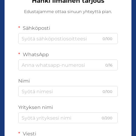
Hanki ilmainen tarjous
Edustajamme ottaa sinuun yhteyttä pian.
Sähköposti
0/100
WhatsApp
0/16
Nimi
0/100
Yrityksen nimi
0/200
Viesti