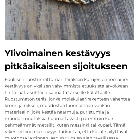
Ylivoimainen kestävyys
pitkäaikaiseen sijoitukseen
Edullisen ruostumattoman teräksen korujen erinomainen
kestävyys on yksi sen vahvimmista etuuksista arvokkaan
hinta-laatu-suhteen kannalta tärkeille kuluttajille.
Ruostumaton teräs, jonka molekulaarirakenteen vahentaa
kromi ja nikkeli, muodostaa luonnostaan vankan
materiaalin, joka kestää naarmuja, puristumia ja
muodonmuutoksia huomattavasti paremmin kuin
pehmeämmät metallit, kuten messinki tai kupari. Tämä
rakenteellinen kestävyys tarkoittaa, että korut säilyttävät
muotonsa ja pinnan laadun vuosien ajan tavallisessa