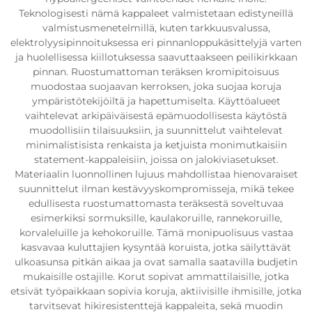
Teknologisesti nämä kappaleet valmistetaan edistyneillä
valmistusmenetelmillä, kuten tarkkuusvalussa,
elektrolyysipinnoituksessa eri pinnanloppukäsittelyjä varten
ja huolellisessa kiillotuksessa saavuttaakseen peilikirkkaan
pinnan. Ruostumattoman teräksen kromipitoisuus
muodostaa suojaavan kerroksen, joka suojaa koruja
ympäristötekijöiltä ja hapettumiselta. Käyttöalueet
vaihtelevat arkipäiväisestä epämuodollisesta käytöstä
muodollisiin tilaisuuksiin, ja suunnittelut vaihtelevat
minimalistisista renkaista ja ketjuista monimutkaisiin
statement-kappaleisiin, joissa on jalokiviasetukset.
Materiaalin luonnollinen lujuus mahdollistaa hienovaraiset
suunnittelut ilman kestävyyskompromisseja, mikä tekee
edullisesta ruostumattomasta teräksestä soveltuvaa
esimerkiksi sormuksille, kaulakoruille, rannekoruille,
korvaleluille ja kehokoruille. Tämä monipuolisuus vastaa
kasvavaa kuluttajien kysyntää koruista, jotka säilyttävät
ulkoasunsa pitkän aikaa ja ovat samalla saatavilla budjetin
mukaisille ostajille. Korut sopivat ammattilaisille, jotka
etsivät työpaikkaan sopivia koruja, aktiivisille ihmisille, jotka
tarvitsevat hikiresistenttejä kappaleita, sekä muodin