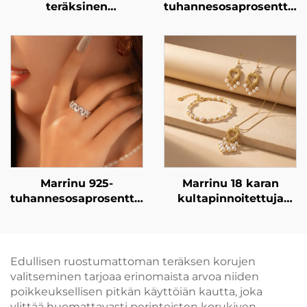
teräksinen
tuhannesosaprosenttist
geometrinen
hopeaa käyttävä
spiraalinen turkoosi
kiiltävä
korvakoru BXG-02
tsirkoniaseteltu
säädettävä sormus
Marrinu 925-
Marrinu 18 karan
tuhannesosaprosenttista
kultapinnoitettuja
hopeaa käyttävä
ruostumatonta terästä
minimalistinen
käyttäviä
tsirkoniaseteltu avoin
sydänmuotoisia
sormus (Tuotenumero:
perunamaisia helmiä
Edullisen ruostumattoman teräksen korujen
BXRAG003)
sisältäviä korvakoruja
valitseminen tarjoaa erinomaista arvoa niiden
– kevyitä ja
poikkeuksellisen pitkän käyttöiän kautta, joka
elegantteja
ylittää huomattavasti perinteisten korukiven