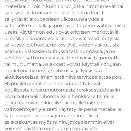
koristeellisia
materiaalit. Toisin kuin korut, jotka himmenevät tai
riippukorvakoruja
syöpyvät jo kuukausien sisällä, nämä korut
säilyttävät alkuperäisen ulkoasunsa vuosia
vähäisellä huollolla ja poistavat tarpeen vaihtaa niitä
usein. Käytännön edut ovat erityisen merkittäviä
kiireisille elämäntavoille: korut eivät vaadi erityisiä
säilytysolosuhteita, ne kestävät veden vaikutusta
esimerkiksi käsiensuihussa tai liikunnassa, ja ne
kestävät sattumanvaraisia törmäyksiä taipumatta
tai murtumatta. Asiakkaat voivat käyttää korujaan
huoletona uimassa, suihkussa ja fyysisissä
aktiviteeteissa ilman, että niitä tarvitsee ottaa pois.
Hypoallergeeniset ominaisuudet tekevät
edullisesta ruostumattomasta teräksestä ideaalin
korumateriaalin ihonherkille henkilöille tai niille,
jotka reagoivat nikkelille tai muille halpojen
vaihtoehtojen yleisesti käytetyille perusmetalleille.
Tämä soveltuvuus laajentaa mahdollista
asiakaskuntaa myös niihin, jotka aiemmin eivät
voineet käyttää muotikoruja mukavasti.