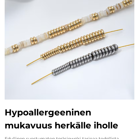
Hypoallergeeninen
mukavuus herkälle iholle
Edullinen ruostumaton teräsjewelri tarjoaa todellista