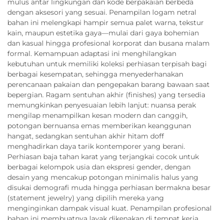
mulus antar lingkungan dan kode berpakaian berbeda
dengan aksesori yang sesuai. Penampilan logam netral
bahan ini melengkapi hampir semua palet warna, tekstur
kain, maupun estetika gaya—mulai dari gaya bohemian
dan kasual hingga profesional korporat dan busana malam
formal. Kemampuan adaptasi ini menghilangkan
kebutuhan untuk memiliki koleksi perhiasan terpisah bagi
berbagai kesempatan, sehingga menyederhanakan
perencanaan pakaian dan pengepakan barang bawaan saat
bepergian. Ragam sentuhan akhir (finishes) yang tersedia
memungkinkan penyesuaian lebih lanjut: nuansa perak
mengilap menampilkan kesan modern dan canggih,
potongan bernuansa emas memberikan keanggunan
hangat, sedangkan sentuhan akhir hitam doff
menghadirkan daya tarik kontemporer yang berani.
Perhiasan baja tahan karat yang terjangkai cocok untuk
berbagai kelompok usia dan ekspresi gender, dengan
desain yang mencakup potongan minimalis halus yang
disukai demografi muda hingga perhiasan bermakna besar
(statement jewelry) yang dipilih mereka yang
menginginkan dampak visual kuat. Penampilan profesional
bahan ini membuatnya layak dikenakan di tempat kerja,