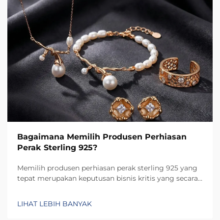
Bagaimana Memilih Produsen Perhiasan
Perak Sterling 925?
Memilih produsen perhiasan perak sterling 925 yang
tepat merupakan keputusan bisnis kritis yang secara
langsung memengaruhi kualitas produk, reputasi
merek, dan kepuasan pelanggan. Pilihan produsen
LIHAT LEBIH BANYAK
menentukan tidak hanya tingkat kerajinan dan
ketahanan...