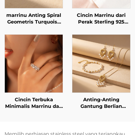
marrinu Anting Spiral
Cincin Marrinu dari
Geometris Turquoise
Perak Sterling 925
Stainless Steel BXG-02
dengan Zirkon
Berkilau, Dapat
Disetel Ukurannya
Cincin Terbuka
Anting-Anting
Minimalis Marrinu dari
Gantung Berlian
Perak Sterling 925
Buatan Berbentuk
dengan Zirkon (Nomor
Hati dengan Rumbai
Barang: BXRAG003)
Mutiara dari Baja
Tahan Karat Berlapis
Memilih perhiasan stainless steel yang terjangkau