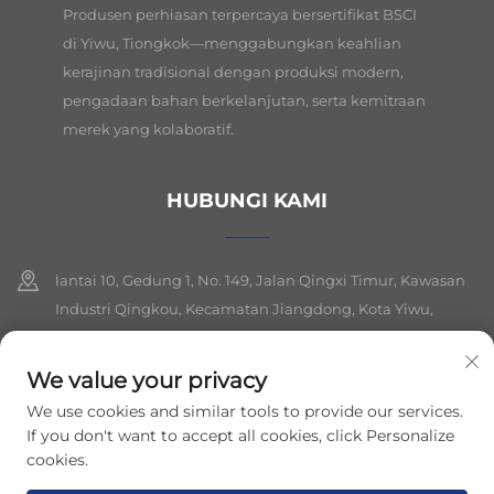
Produsen perhiasan terpercaya bersertifikat BSCI
di Yiwu, Tiongkok—menggabungkan keahlian
kerajinan tradisional dengan produksi modern,
pengadaan bahan berkelanjutan, serta kemitraan
merek yang kolaboratif.
HUBUNGI KAMI
lantai 10, Gedung 1, No. 149, Jalan Qingxi Timur, Kawasan
Industri Qingkou, Kecamatan Jiangdong, Kota Yiwu,
Provinsi Zhejiang
We value your privacy
+86-19564394943
We use cookies and similar tools to provide our services.
[email protected]
If you don't want to accept all cookies, click Personalize
cookies.