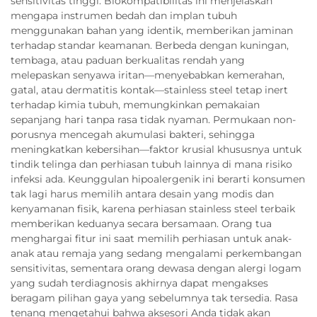
sensitivitas tinggi. Biokompatibilitas ini menjelaskan
mengapa instrumen bedah dan implan tubuh
menggunakan bahan yang identik, memberikan jaminan
terhadap standar keamanan. Berbeda dengan kuningan,
tembaga, atau paduan berkualitas rendah yang
melepaskan senyawa iritan—menyebabkan kemerahan,
gatal, atau dermatitis kontak—stainless steel tetap inert
terhadap kimia tubuh, memungkinkan pemakaian
sepanjang hari tanpa rasa tidak nyaman. Permukaan non-
porusnya mencegah akumulasi bakteri, sehingga
meningkatkan kebersihan—faktor krusial khususnya untuk
tindik telinga dan perhiasan tubuh lainnya di mana risiko
infeksi ada. Keunggulan hipoalergenik ini berarti konsumen
tak lagi harus memilih antara desain yang modis dan
kenyamanan fisik, karena perhiasan stainless steel terbaik
memberikan keduanya secara bersamaan. Orang tua
menghargai fitur ini saat memilih perhiasan untuk anak-
anak atau remaja yang sedang mengalami perkembangan
sensitivitas, sementara orang dewasa dengan alergi logam
yang sudah terdiagnosis akhirnya dapat mengakses
beragam pilihan gaya yang sebelumnya tak tersedia. Rasa
tenang mengetahui bahwa aksesori Anda tidak akan