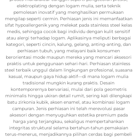
elektroplating dengan logam mulia, serta teknik
pemolesan inovatif yang menghasilkan permukaan
mengilap seperti cermin. Perhiasan jenis ini memanfaatkan
sifat hypoallergenik yang melekat pada stainless steel kelas
medis, sehingga cocok bagi individu dengan kulit sensitif
atau alergi terhadap logam. Aplikasinya meliputi berbagai
kategori, seperti cincin, kalung, gelang, anting-anting, dan
perhiasan tubuh, yang melayani baik konsumen
berorientasi mode maupun mereka yang mencari aksesori
praktis untuk penggunaan sehari-hari. Perhiasan stainless
steel terbaik unggul dalam lingkungan profesional, suasana
kasual, maupun gaya hidup aktif—di mana logam mulia
tradisional mungkin kurang praktis. Desain
kontemporernya bervariasi, mulai dari pola geometris
minimalis hingga ukiran detail rumit, sering kali dilengkapi
batu zirkonia kubik, aksen enamel, atau kombinasi logam
campuran. Jenis perhiasan ini telah merevolusi pasar
aksesori dengan menyuguhkan estetika premium pada
harga yang terjangkau, sekaligus mempertahankan
integritas struktural selama bertahun-tahun pemakaian
terus-menerus, menjadikannya pilihan cerdas bagi pembeli