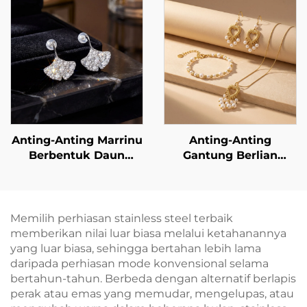
Safir MZ001
Anting-Anting Marrinu
Anting-Anting
Berbentuk Daun
Gantung Berlian
Ginkgo Berlapiskan
Buatan Berbentuk
Zirkon, dengan
Hati dengan Rumbai
Penutup Logam Perak
Mutiara dari Baja
Sterling 925
Tahan Karat Berlapis
Memilih perhiasan stainless steel terbaik
Emas 18K Marrinu —
memberikan nilai luar biasa melalui ketahanannya
Ringan dan Elegan
yang luar biasa, sehingga bertahan lebih lama
daripada perhiasan mode konvensional selama
bertahun-tahun. Berbeda dengan alternatif berlapis
perak atau emas yang memudar, mengelupas, atau