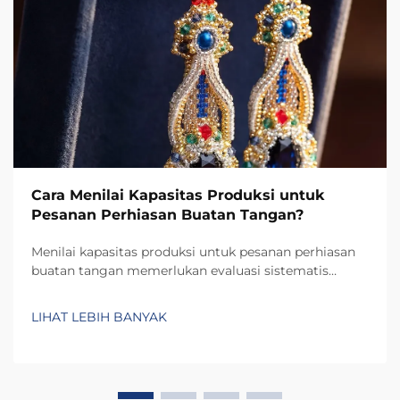
Cara Menilai Kapasitas Produksi untuk
Pesanan Perhiasan Buatan Tangan?
Menilai kapasitas produksi untuk pesanan perhiasan
buatan tangan memerlukan evaluasi sistematis
terhadap berbagai faktor yang saling terkait dan
secara langsung memengaruhi kemampuan Anda
LIHAT LEBIH BANYAK
dalam memenuhi permintaan pelanggan sambil
mempertahankan standar kualitas. Berbeda dengan
produk massal...