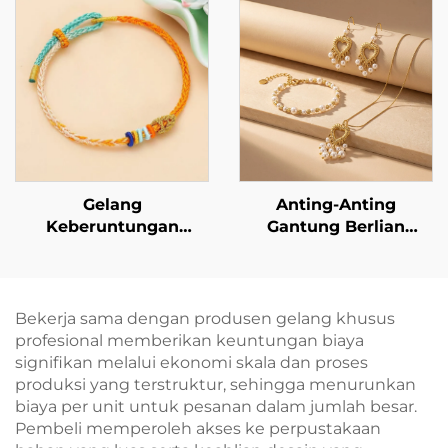
Gelang
Anting-Anting
Keberuntungan
Gantung Berlian
Anyaman Tangan:
Buatan Berbentuk
Ikatkan Harapan Anda
Hati dengan Rumbai
di Pergelangan
Mutiara dari Baja
Tangan Anda
Tahan Karat Berlapis
Bekerja sama dengan produsen gelang khusus
Emas 18K Marrinu —
profesional memberikan keuntungan biaya
Ringan dan Elegan
signifikan melalui ekonomi skala dan proses
produksi yang terstruktur, sehingga menurunkan
biaya per unit untuk pesanan dalam jumlah besar.
Pembeli memperoleh akses ke perpustakaan