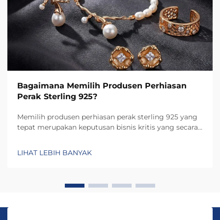
Bagaimana Memilih Produsen Perhiasan
Perak Sterling 925?
Memilih produsen perhiasan perak sterling 925 yang
tepat merupakan keputusan bisnis kritis yang secara
langsung memengaruhi kualitas produk, reputasi
merek, dan kepuasan pelanggan. Pilihan produsen
LIHAT LEBIH BANYAK
menentukan tidak hanya tingkat kerajinan dan
ketahanan...