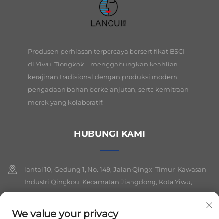
Produsen perhiasan terpercaya bersertifikat BSCI
di Yiwu, Tiongkok—menggabungkan keahlian
kerajinan tradisional dengan produksi modern,
pengadaan bahan berkelanjutan, serta kemitraan
merek yang kolaboratif.
HUBUNGI KAMI
lantai 10, Gedung 1, No. 149, Jalan Qingxi Timur, Kawasan
Industri Qingkou, Kecamatan Jiangdong, Kota Yiwu,
Provinsi Zhejiang
We value your privacy
+86-19564394943