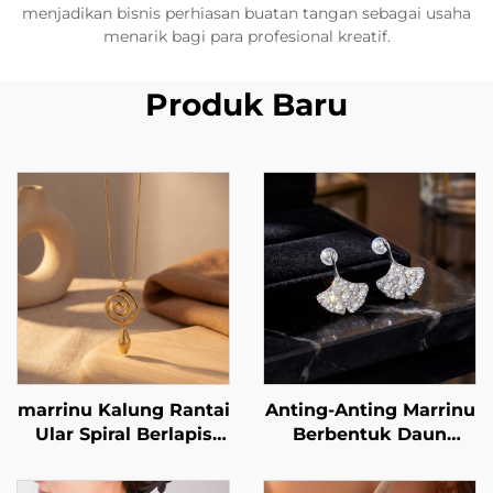
menjadikan bisnis perhiasan buatan tangan sebagai usaha
menarik bagi para profesional kreatif.
Produk Baru
marrinu Kalung Rantai
Anting-Anting Marrinu
Ular Spiral Berlapis
Berbentuk Daun
Emas 18K BXG-02
Ginkgo Berlapiskan
Zirkon, dengan