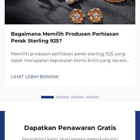
Bagaimana Memilih Produsen Perhiasan
Perak Sterling 925?
Memilih produsen perhiasan perak sterling 925 yang
tepat merupakan keputusan bisnis kritis yang secara
langsung memengaruhi kualitas produk, reputasi
merek, dan kepuasan pelanggan. Pilihan produsen
LIHAT LEBIH BANYAK
menentukan tidak hanya tingkat kerajinan dan
ketahanan...
Dapatkan Penawaran Gratis
Perwakilan kami akan segera menghubungi