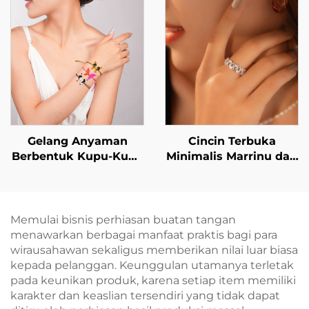
Penutup Logam Perak
Sterling 925
Gelang Anyaman
Cincin Terbuka
Berbentuk Kupu-Kupu
Minimalis Marrinu dari
Marrinu untuk Wanita
Perak Sterling 925
dengan Zirkon (Nomor
Barang: BXRAG003)
Memulai bisnis perhiasan buatan tangan
menawarkan berbagai manfaat praktis bagi para
wirausahawan sekaligus memberikan nilai luar biasa
kepada pelanggan. Keunggulan utamanya terletak
pada keunikan produk, karena setiap item memiliki
karakter dan keaslian tersendiri yang tidak dapat