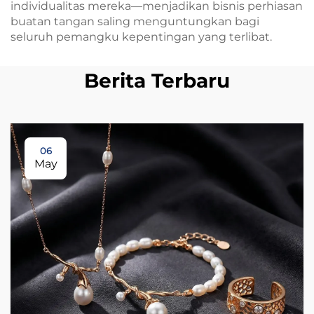
individualitas mereka—menjadikan bisnis perhiasan
buatan tangan saling menguntungkan bagi
seluruh pemangku kepentingan yang terlibat.
Berita Terbaru
06
May